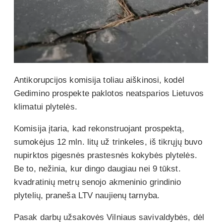
Antikorupcijos komisija toliau aiškinosi, kodėl
Gedimino prospekte paklotos neatsparios Lietuvos
klimatui plytelės.
Komisija įtaria, kad rekonstruojant prospektą,
sumokėjus 12 mln. litų už trinkeles, iš tikrųjų buvo
nupirktos pigesnės prastesnės kokybės plytelės.
Be to, nežinia, kur dingo daugiau nei 9 tūkst.
kvadratinių metrų senojo akmeninio grindinio
plytelių, praneša LTV naujienų tarnyba.
Pasak darbų užsakovės Vilniaus savivaldybės, dėl