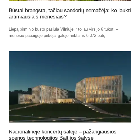
Būstai brangsta, tačiau sandorių nemažėja: ko laukti
artimiausiais mėnesiais?
Liepą pirminio būsto pasiūla Vilniuje ir toliau viršijo 6 tūkst. –
mėnesio pabaigoje pirkėjai galėjo rinktis iš 6 072 butų.
Nacionalinėje koncertų salėje – pažangiausios
scenos technologijos Baltijos šalyse