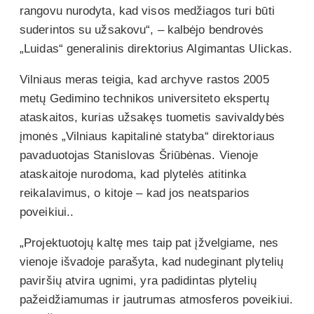
rangovu nurodyta, kad visos medžiagos turi būti
suderintos su užsakovu“, – kalbėjo bendrovės
„Luidas“ generalinis direktorius Algimantas Ulickas.
Vilniaus meras teigia, kad archyve rastos 2005
metų Gedimino technikos universiteto ekspertų
ataskaitos, kurias užsakęs tuometis savivaldybės
įmonės „Vilniaus kapitalinė statyba“ direktoriaus
pavaduotojas Stanislovas Šriūbėnas. Vienoje
ataskaitoje nurodoma, kad plytelės atitinka
reikalavimus, o kitoje – kad jos neatsparios
poveikiui..
„Projektuotojų kaltę mes taip pat įžvelgiame, nes
vienoje išvadoje parašyta, kad nudeginant plytelių
paviršių atvira ugnimi, yra padidintas plytelių
pažeidžiamumas ir jautrumas atmosferos poveikiui.