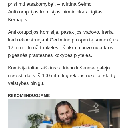
prisiimti atsakomybę“, – tvirtina Seimo
Antikorupcijos komisijos pirmininkas Ligitas
Kernagis.
Antikorupcijos komisija, pasak jos vadovo, įtaria,
kad rekonstruojant Gedimino prospektą sumokėjus
12 mln. litų už trinkeles, iš tikrųjų buvo nupirktos
pigesnės prastesnės kokybės plytelės.
Komisija toliau aiškinsis, kieno kišenėse galėjo
nusėsti dalis iš 100 mln. litų rekonstrukcijai skirtų
valstybės pinigų.
REKOMENDUOJAME