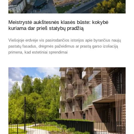
Meistrystė aukštesnės klasės būste: kokybė
kuriama dar prieš statybų pradžią
Viešojoje erdvėje vis pasirodančios istorijos apie byrančius naujų
pastatų fasadus, drėgmės pažeidimus ar prastą garso izoliaciją
primena, kad estetiniai sprendimai