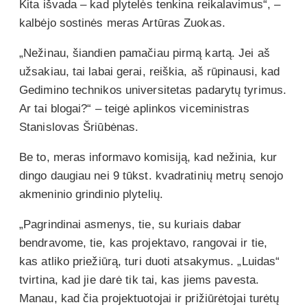
Kita išvada – kad plytelės tenkina reikalavimus“, –
kalbėjo sostinės meras Artūras Zuokas.
„Nežinau, šiandien pamačiau pirmą kartą. Jei aš
užsakiau, tai labai gerai, reiškia, aš rūpinausi, kad
Gedimino technikos universitetas padarytų tyrimus.
Ar tai blogai?“ – teigė aplinkos viceministras
Stanislovas Šriūbėnas.
Be to, meras informavo komisiją, kad nežinia, kur
dingo daugiau nei 9 tūkst. kvadratinių metrų senojo
akmeninio grindinio plytelių.
„Pagrindinai asmenys, tie, su kuriais dabar
bendravome, tie, kas projektavo, rangovai ir tie,
kas atliko priežiūrą, turi duoti atsakymus. „Luidas“
tvirtina, kad jie darė tik tai, kas jiems pavesta.
Manau, kad čia projektuotojai ir prižiūrėtojai turėtų