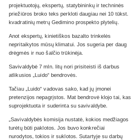
projektuotojų, ekspertų, statybininkų ir techninės
priežiūros broko teks perkloti daugiau nei 10 tūkst.
kvadratinių metrų Gedimino prospekto plytelių.
Anot ekspertų, kinietiškos bazalto trinkelės
nepritaikytos mūsų klimatui. Jos sugeria per daug
drėgmės ir nuo šalčio trūkinėja.
Savivaldybė 7 mln. litų nori prisiteisti iš darbus
atlikusios „Luido“ bendrovės.
Tačiau „Luido“ vadovas sako, kad jų įmonei
pretenzijos nepagrįstos. Mat bendrovė klojo tai, kas
suprojektuota ir suderinta su savivaldybe.
„Savivaldybės komisija nustatė, kokios medžiagos
turėtų būti paklotos. Jos buvo konkrečiai
nurodytos, tokios ir suklotos. Sutartyje su darbų