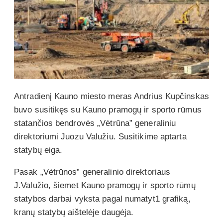
Antradienį Kauno miesto meras Andrius Kupčinskas
buvo susitikęs su Kauno pramogų ir sporto rūmus
statančios bendrovės „Vėtrūna” generaliniu
direktoriumi Juozu Valužiu. Susitikime aptarta
statybų eiga.
Pasak „Vėtrūnos” generalinio direktoriaus
J.Valužio, šiemet Kauno pramogų ir sporto rūmų
statybos darbai vyksta pagal numatyt1 grafiką,
kranų statybų aištelėje daugėja.