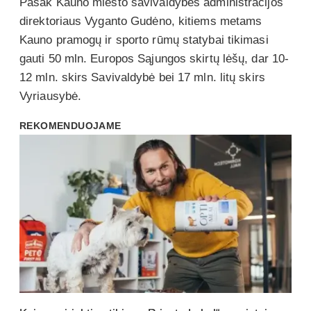
Pasak Kauno miesto savivaldybės administracijos
direktoriaus Vyganto Gudėno, kitiems metams
Kauno pramogų ir sporto rūmų statybai tikimasi
gauti 50 mln. Europos Sąjungos skirtų lėšų, dar 10-
12 mln. skirs Savivaldybė bei 17 mln. litų skirs
Vyriausybė.
REKOMENDUOJAME