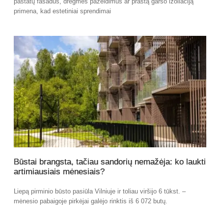
pastatų fasadus, drėgmės pažeidimus ar prastą garso izoliaciją
primena, kad estetiniai sprendimai
Būstai brangsta, tačiau sandorių nemažėja: ko laukti
artimiausiais mėnesiais?
Liepą pirminio būsto pasiūla Vilniuje ir toliau viršijo 6 tūkst. –
mėnesio pabaigoje pirkėjai galėjo rinktis iš 6 072 butų.