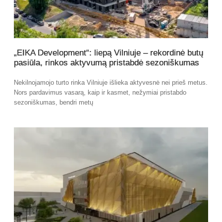
„EIKA Development“: liepą Vilniuje – rekordinė butų
pasiūla, rinkos aktyvumą pristabdė sezoniškumas
Nekilnojamojo turto rinka Vilniuje išlieka aktyvesnė nei prieš metus.
Nors pardavimus vasarą, kaip ir kasmet, nežymiai pristabdo
sezoniškumas, bendri metų