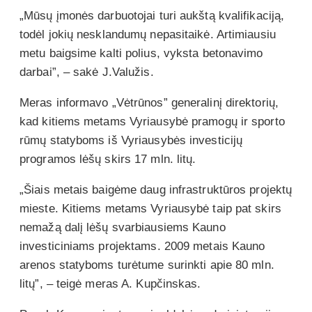
„Mūsų įmonės darbuotojai turi aukštą kvalifikaciją,
todėl jokių nesklandumų nepasitaikė. Artimiausiu
metu baigsime kalti polius, vyksta betonavimo
darbai”, – sakė J.Valužis.
Meras informavo „Vėtrūnos” generalinį direktorių,
kad kitiems metams Vyriausybė pramogų ir sporto
rūmų statyboms iš Vyriausybės investicijų
programos lėšų skirs 17 mln. litų.
„Šiais metais baigėme daug infrastruktūros projektų
mieste. Kitiems metams Vyriausybė taip pat skirs
nemažą dalį lėšų svarbiausiems Kauno
investiciniams projektams. 2009 metais Kauno
arenos statyboms turėtume surinkti apie 80 mln.
litų”, – teigė meras A. Kupčinskas.