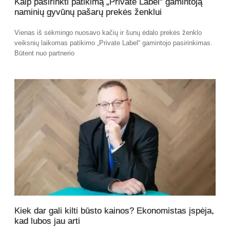
Kaip pasirinkti patikimą „Private Label“ gamintoją
naminių gyvūnų pašarų prekės ženklui
Vienas iš sėkmingo nuosavo kačių ir šunų ėdalo prekės ženklo
veiksnių laikomas patikimo „Private Label“ gamintojo pasirinkimas.
Būtent nuo partnerio
Kiek dar gali kilti būsto kainos? Ekonomistas įspėja,
kad lubos jau arti