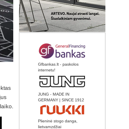
Gfbankas.lt - paskolos
internetu!
ektas
JUNG - MADE IN
jus
GERMANY | SINCE 1912
laiko.
Plieninė stogo danga,
lietvamzdžiai