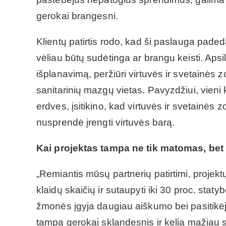
gerokai brangesni.
Klientų patirtis rodo, kad ši paslauga pade
vėliau būtų sudėtinga ar brangu keisti. Aps
išplanavimą, peržiūri virtuvės ir svetainės 
sanitarinių mazgų vietas. Pavyzdžiui, vieni
erdves, įsitikino, kad virtuvės ir svetainės 
nusprendė įrengti virtuvės barą.
Kai projektas tampa ne tik matomas, bet 
„Remiantis mūsų partnerių patirtimi, projekt
klaidų skaičių ir sutaupyti iki 30 proc. sta
žmonės įgyja daugiau aiškumo bei pasitikėj
tampa gerokai sklandesnis ir kelia mažiau st