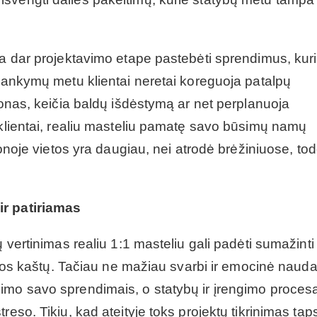
da dar projektavimo etape pastebėti sprendimus, kur
ilankymų metu klientai neretai koreguoja patalpų
zonas, keičia baldų išdėstymą ar net perplanuoja
 klientai, realiu masteliu pamatę savo būsimų namų
zonoje vietos yra daugiau, nei atrodė brėžiniuose, tod
ir patiriamas
ų vertinimas realiu 1:1 masteliu gali padėti sumažinti
tybos kaštų. Tačiau ne mažiau svarbi ir emocinė nauda
imo savo sprendimais, o statybų ir įrengimo proces
reso. Tikiu, kad ateityje toks projektų tikrinimas tap