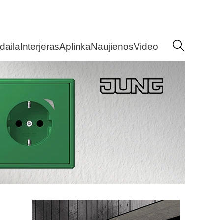
daila
Interjeras
Aplinka
Naujienos
Video