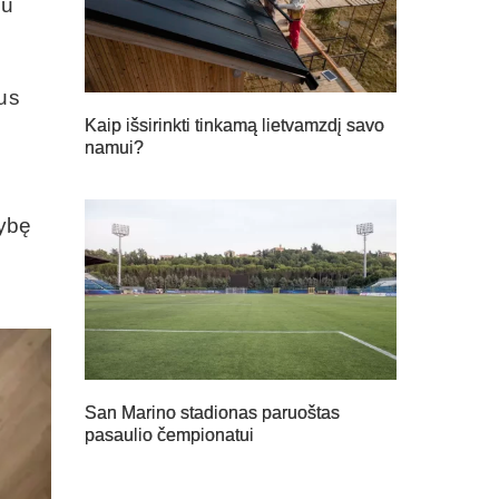
iu
mus
Kaip išsirinkti tinkamą lietvamzdį savo
namui?
mybę
San Marino stadionas paruoštas
pasaulio čempionatui