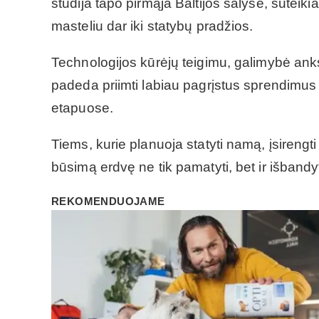
studija tapo pirmąja Baltijos šalyse, suteikia
masteliu dar iki statybų pradžios.
Technologijos kūrėjų teigimu, galimybė anks
padeda priimti labiau pagrįstus sprendimus 
etapuose.
Tiems, kurie planuoja statyti namą, įsirengti
būsimą erdvę ne tik pamatyti, bet ir išbandy
REKOMENDUOJAME