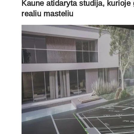
Kaune atidaryta studija, kurioj
realiu masteliu