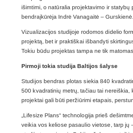
išimtimi, o natūralia projektavimo ir statybų
bendraįkūrėja Indrė Vanagaitė – Gurskienė
Vizualizacijos studijoje rodomos didelio for
projektą, bet ir praktiškai išbandyti skirti
Tokiu būdu projektas tampa ne tik matomas, 
Pirmoji tokia studija Baltijos šalyse
Studijos bendras plotas siekia 840 kvadratin
500 kvadratinių metrų, tačiau tai nereiškia, 
projektai gali būti peržiūrimi etapais, perstu
„Lifesize Plans“ technologija prieš dešimtme
veikia vos keliose pasaulio vietose, tarp jų