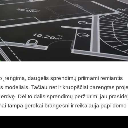
 įrengimą, daugelis sprendimų priimami remiantis
ais modeliais. Tačiau net ir kruopščiai parengtas proj
ą erdvę. Dėl to dalis sprendimų peržiūrimi jau prasidė
ai tampa gerokai brangesni ir reikalauja papildomo 