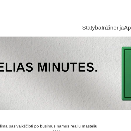
Statyba
Inžinerija
Ap
alima pasivaikščioti po būsimus namus realiu masteliu