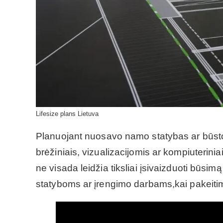
Lifesize plans Lietuva
Planuojant nuosavo namo statybas ar būsto
brėžiniais, vizualizacijomis ar kompiuterini
ne visada leidžia tiksliai įsivaizduoti būsim
statyboms ar įrengimo darbams,kai pakeitim