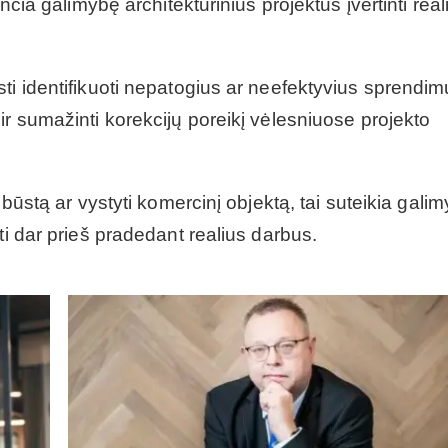
nčia galimybę architektūrinius projektus įvertinti real
ti identifikuoti nepatogius ar neefektyvius sprendi
ir sumažinti korekcijų poreikį vėlesniuose projekto
 būstą ar vystyti komercinį objektą, tai suteikia gali
ti dar prieš pradedant realius darbus.