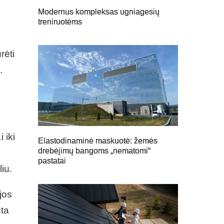
Modernus kompleksas ugniagesių
treniruotėms
rėti
.
 iki
Elastodinaminė maskuotė: žemės
drebėjimų bangoms „nematomi“
pastatai
liu.
jos
gta