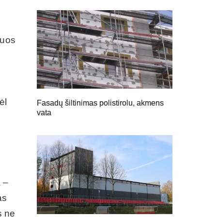
iuos
ėl
Fasadų šiltinimas polistirolu, akmens
vata
 –
as
s ne