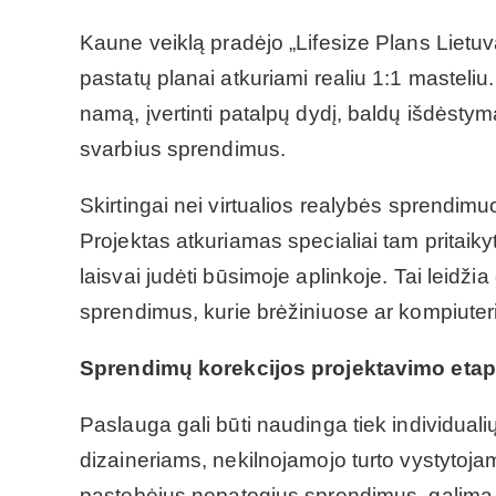
Kaune veiklą pradėjo „Lifesize Plans Lietuva
pastatų planai atkuriami realiu 1:1 masteliu.
namą, įvertinti patalpų dydį, baldų išdėstymą
svarbius sprendimus.
Skirtingai nei virtualios realybės sprendimu
Projektas atkuriamas specialiai tam pritaikyto
laisvai judėti būsimoje aplinkoje. Tai leidžia
sprendimus, kurie brėžiniuose ar kompiuter
Sprendimų korekcijos projektavimo etap
Paslauga gali būti naudinga tiek individuali
dizaineriams, nekilnojamojo turto vystyto
pastebėjus nepatogius sprendimus, galima i