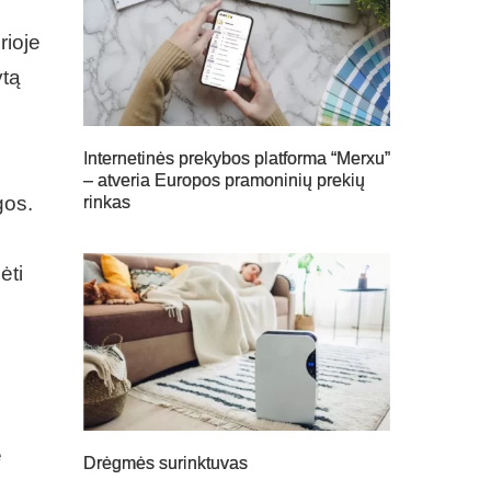
rioje
ytą
Internetinės prekybos platforma “Merxu”
– atveria Europos pramoninių prekių
gos.
rinkas
ėti
e
Drėgmės surinktuvas