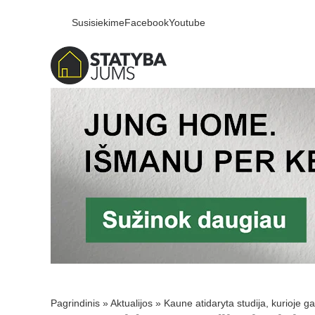
Susisiekime
Facebook
Youtube
Pagrindinis
»
Aktualijos
»
Kaune atidaryta studija, kurioje g