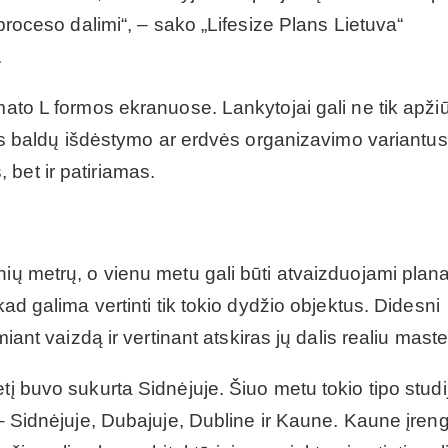
 proceso dalimi“, – sako „Lifesize Plans Lietuva“
.
mato L formos ekranuose. Lankytojai gali ne tik apžiū
ngus baldų išdėstymo ar erdvės organizavimo variantus
bet ir patiriamas.
ių metrų, o vienu metu gali būti atvaizduojami planai
kad galima vertinti tik tokio dydžio objektus. Didesni
miant vaizdą ir vertinant atskiras jų dalis realiu maste
tį buvo sukurta Sidnėjuje. Šiuo metu tokio tipo studi
 – Sidnėjuje, Dubajuje, Dubline ir Kaune. Kaune įren