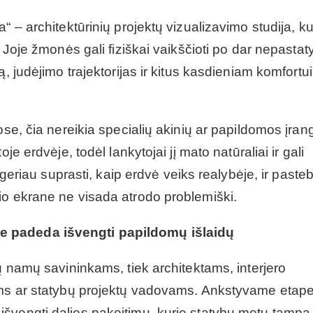
“ – architektūrinių projektų vizualizavimo studija, ku
 Joje žmonės gali fiziškai vaikščioti po dar nepastat
, judėjimo trajektorijas ir kitus kasdieniam komfortui
ose, čia nereikia specialių akinių ar papildomos įran
je erdvėje, todėl lankytojai jį mato natūraliai ir gali
 geriau suprasti, kaip erdvė veiks realybėje, ir pasteb
io ekrane ne visada atrodo problemiški.
e padeda išvengti papildomų išlaidų
ų namų savininkams, tiek architektams, interjero
jams ar statybų projektų vadovams. Ankstyvame etap
švengti dalies pakeitimų, kurie statybų metu tampa