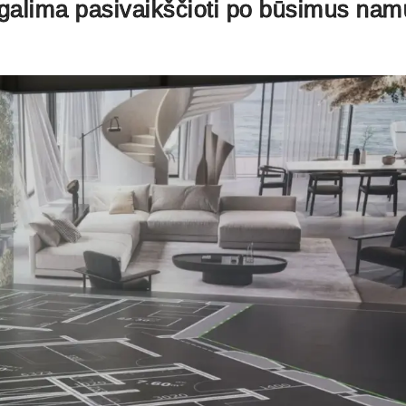
e galima pasivaikščioti po būsimus na