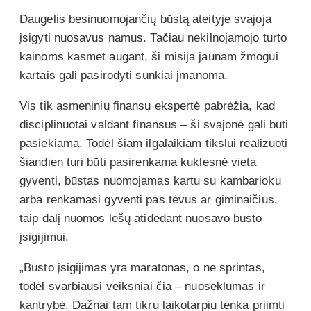
Daugelis besinuomojančių būstą ateityje svajoja
įsigyti nuosavus namus. Tačiau nekilnojamojo turto
kainoms kasmet augant, ši misija jaunam žmogui
kartais gali pasirodyti sunkiai įmanoma.
Vis tik asmeninių finansų ekspertė pabrėžia, kad
disciplinuotai valdant finansus – ši svajonė gali būti
pasiekiama. Todėl šiam ilgalaikiam tikslui realizuoti
šiandien turi būti pasirenkama kuklesnė vieta
gyventi, būstas nuomojamas kartu su kambarioku
arba renkamasi gyventi pas tėvus ar giminaičius,
taip dalį nuomos lėšų atidedant nuosavo būsto
įsigijimui.
„Būsto įsigijimas yra maratonas, o ne sprintas,
todėl svarbiausi veiksniai čia – nuoseklumas ir
kantrybė. Dažnai tam tikru laikotarpiu tenka priimti