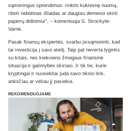
sąmoningus sprendimus: rinktis kuklesnę nuomą,
riboti nebūtinas išlaidas ar daugiau dėmesio skirti
pajamų didinimui“, − komentuoja S. Strockytė-
Varnė.
Pasak finansų ekspertės, svarbu įsisąmoninti, kad
tai investicija į savo ateitį. Taip pat neverta lygintis
su kitais, nes kiekvieno žmogaus finansinė
situacija ir galimybės skiriasi. Ir tik tie, kurie
kryptingai ir nuosekliai juda savo tikslo link,
anksčiau ar vėliau jį pasiekia.
REKOMENDUOJAME