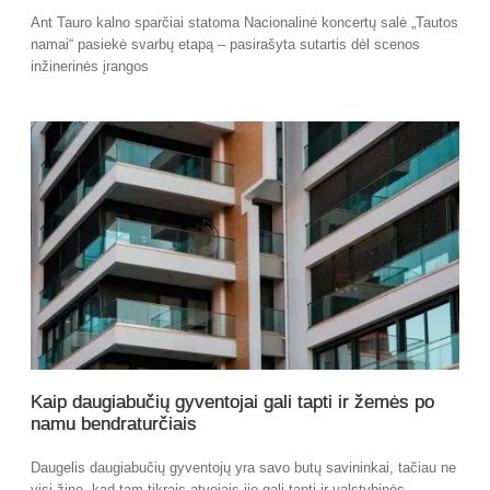
Ant Tauro kalno sparčiai statoma Nacionalinė koncertų salė „Tautos
namai“ pasiekė svarbų etapą – pasirašyta sutartis dėl scenos
inžinerinės įrangos
Kaip daugiabučių gyventojai gali tapti ir žemės po
namu bendraturčiais
Daugelis daugiabučių gyventojų yra savo butų savininkai, tačiau ne
visi žino, kad tam tikrais atvejais jie gali tapti ir valstybinės