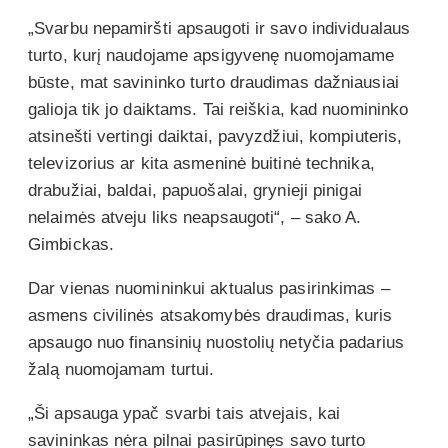
„Svarbu nepamiršti apsaugoti ir savo individualaus
turto, kurį naudojame apsigyvenę nuomojamame
būste, mat savininko turto draudimas dažniausiai
galioja tik jo daiktams. Tai reiškia, kad nuomininko
atsinešti vertingi daiktai, pavyzdžiui, kompiuteris,
televizorius ar kita asmeninė buitinė technika,
drabužiai, baldai, papuošalai, grynieji pinigai
nelaimės atveju liks neapsaugoti“, – sako A.
Gimbickas.
Dar vienas nuomininkui aktualus pasirinkimas –
asmens civilinės atsakomybės draudimas, kuris
apsaugo nuo finansinių nuostolių netyčia padarius
žalą nuomojamam turtui.
„Ši apsauga ypač svarbi tais atvejais, kai
savininkas nėra pilnai pasirūpinęs savo turto