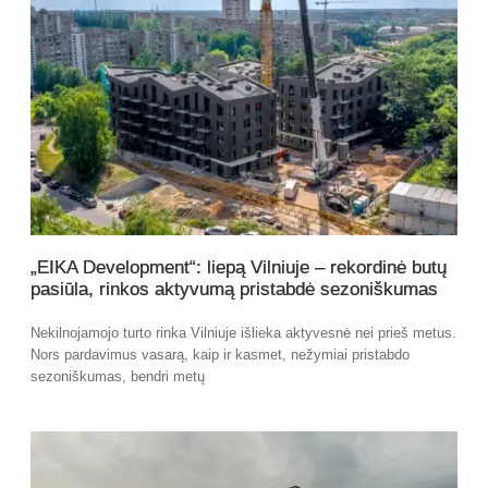
„EIKA Development“: liepą Vilniuje – rekordinė butų
pasiūla, rinkos aktyvumą pristabdė sezoniškumas
Nekilnojamojo turto rinka Vilniuje išlieka aktyvesnė nei prieš metus.
Nors pardavimus vasarą, kaip ir kasmet, nežymiai pristabdo
sezoniškumas, bendri metų