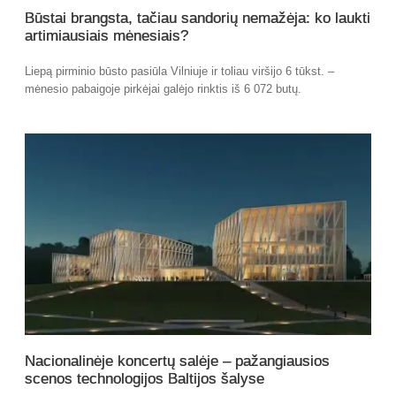
Būstai brangsta, tačiau sandorių nemažėja: ko laukti
artimiausiais mėnesiais?
Liepą pirminio būsto pasiūla Vilniuje ir toliau viršijo 6 tūkst. –
mėnesio pabaigoje pirkėjai galėjo rinktis iš 6 072 butų.
Nacionalinėje koncertų salėje – pažangiausios
scenos technologijos Baltijos šalyse