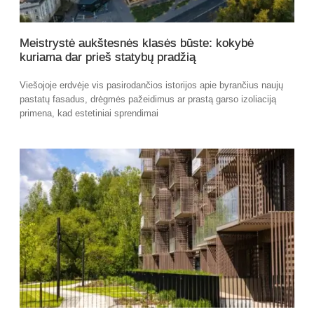
Meistrystė aukštesnės klasės būste: kokybė
kuriama dar prieš statybų pradžią
Viešojoje erdvėje vis pasirodančios istorijos apie byrančius naujų
pastatų fasadus, drėgmės pažeidimus ar prastą garso izoliaciją
primena, kad estetiniai sprendimai