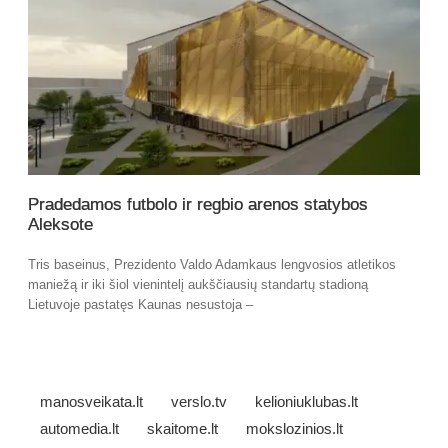
Pradedamos futbolo ir regbio arenos statybos
Aleksote
Tris baseinus, Prezidento Valdo Adamkaus lengvosios atletikos
maniežą ir iki šiol vienintelį aukščiausių standartų stadioną
Lietuvoje pastatęs Kaunas nesustoja –
manosveikata.lt
verslo.tv
kelioniuklubas.lt
automedia.lt
skaitome.lt
mokslozinios.lt