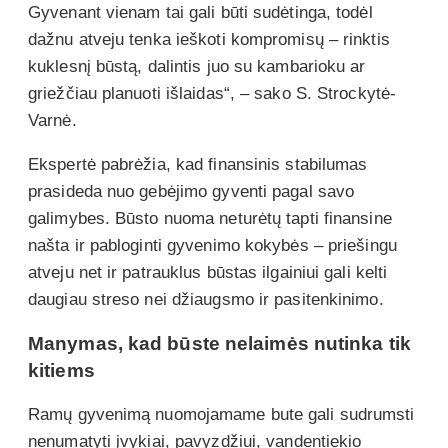
Gyvenant vienam tai gali būti sudėtinga, todėl
dažnu atveju tenka ieškoti kompromisų – rinktis
kuklesnį būstą, dalintis juo su kambarioku ar
griežčiau planuoti išlaidas“, – sako S. Strockytė-
Varnė.
Ekspertė pabrėžia, kad finansinis stabilumas
prasideda nuo gebėjimo gyventi pagal savo
galimybes. Būsto nuoma neturėtų tapti finansine
našta ir pabloginti gyvenimo kokybės – priešingu
atveju net ir patrauklus būstas ilgainiui gali kelti
daugiau streso nei džiaugsmo ir pasitenkinimo.
Manymas, kad būste nelaimės nutinka tik
kitiems
Ramų gyvenimą nuomojamame bute gali sudrumsti
nenumatyti įvykiai, pavyzdžiui, vandentiekio