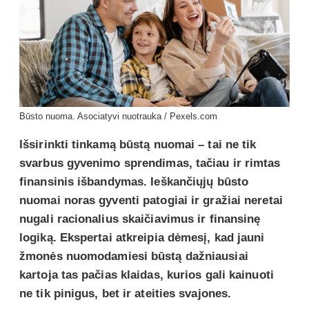
Būsto nuoma. Asociatyvi nuotrauka / Pexels.com
Išsirinkti tinkamą būstą nuomai – tai ne tik
svarbus gyvenimo sprendimas, tačiau ir rimtas
finansinis išbandymas. Ieškančiųjų būsto
nuomai noras gyventi patogiai ir gražiai neretai
nugali racionalius skaičiavimus ir finansinę
logiką. Ekspertai atkreipia dėmesį, kad jauni
žmonės nuomodamiesi būstą dažniausiai
kartoja tas pačias klaidas, kurios gali kainuoti
ne tik pinigus, bet ir ateities svajones.