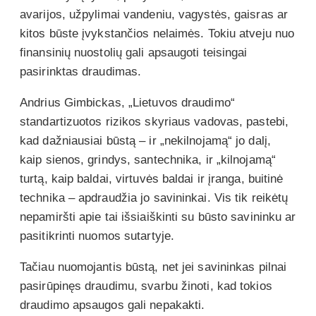
avarijos, užpylimai vandeniu, vagystės, gaisras ar
kitos būste įvykstančios nelaimės. Tokiu atveju nuo
finansinių nuostolių gali apsaugoti teisingai
pasirinktas draudimas.
Andrius Gimbickas, „Lietuvos draudimo“
standartizuotos rizikos skyriaus vadovas, pastebi,
kad dažniausiai būstą – ir „nekilnojamą“ jo dalį,
kaip sienos, grindys, santechnika, ir „kilnojamą“
turtą, kaip baldai, virtuvės baldai ir įranga, buitinė
technika – apdraudžia jo savininkai. Vis tik reikėtų
nepamiršti apie tai išsiaiškinti su būsto savininku ar
pasitikrinti nuomos sutartyje.
Tačiau nuomojantis būstą, net jei savininkas pilnai
pasirūpinęs draudimu, svarbu žinoti, kad tokios
draudimo apsaugos gali nepakakti.