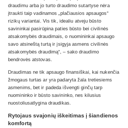
draudimu arba jo turto draudimo sutartyse nėra
įtraukti taip vadinamos „plačiausios apsaugos“
rizikų variantai. Vis tik, idealiu atveju būsto
savininkai pasirūpina paties būsto bei civilinės
atsakomybės draudimais, o nuomininkai apsaugo
savo atsineštą turtą ir įsigyja asmens civilinės
atsakomybės draudimą“, – sako draudimo
bendrovės atstovas.
Draudimas ne tik apsaugo finansiškai, kai nukenčia
žmogaus turtas ar yra padaryta žala tretiesiems
asmenims, bet ir padeda išvengti ginčų tarp
nuomininko ir būsto savininko, nes kilusius
nuostoliusatlygina draudikas.
Rytojaus svajonių iškeitimas į šiandienos
komfortą