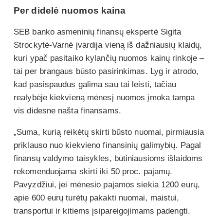
Per didelė nuomos kaina
SEB banko asmeninių finansų ekspertė Sigita
Strockytė-Varnė įvardija vieną iš dažniausių klaidų,
kuri ypač pasitaiko kylančių nuomos kainų rinkoje –
tai per brangaus būsto pasirinkimas. Lyg ir atrodo,
kad pasispaudus galima sau tai leisti, tačiau
realybėje kiekvieną mėnesį nuomos įmoka tampa
vis didesne našta finansams.
„Suma, kurią reikėtų skirti būsto nuomai, pirmiausia
priklauso nuo kiekvieno finansinių galimybių. Pagal
finansų valdymo taisykles, būtiniausioms išlaidoms
rekomenduojama skirti iki 50 proc. pajamų.
Pavyzdžiui, jei mėnesio pajamos siekia 1200 eurų,
apie 600 eurų turėtų pakakti nuomai, maistui,
transportui ir kitiems įsipareigojimams padengti.