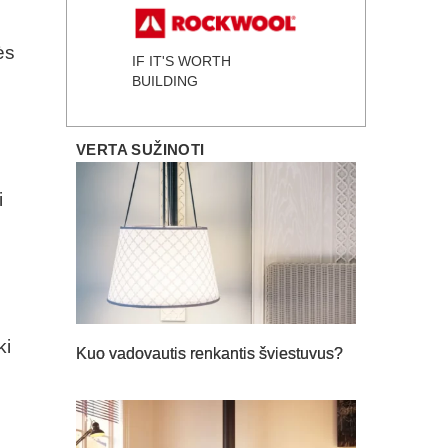
ės
IF IT'S WORTH
BUILDING
e
VERTA SUŽINOTI
i
ki
Kuo vadovautis renkantis šviestuvus?