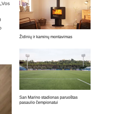
 „Vos
0
o
Židinių ir kaminų montavimas
San Marino stadionas paruoštas
pasaulio čempionatui