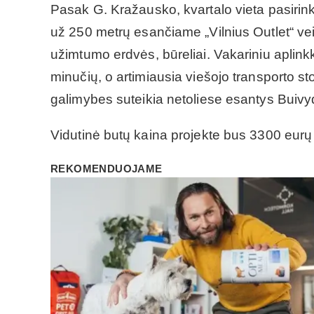
Pasak G. Kražausko, kvartalo vieta pasirink
už 250 metrų esančiame „Vilnius Outlet“ vei
užimtumo erdvės, būreliai. Vakariniu aplink
minučių, o artimiausia viešojo transporto st
galimybes suteikia netoliese esantys Buivydiš
Vidutinė butų kaina projekte bus 3300 eurų 
REKOMENDUOJAME