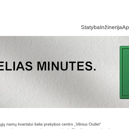
Statyba
Inžinerija
Ap
ų namų kvartalui šalia prekybos centro „Vilnius Outlet“