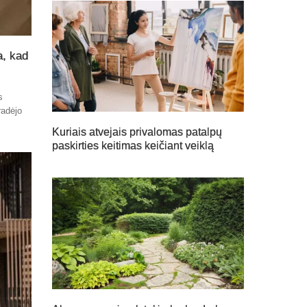
a, kad
s
radėjo
Kuriais atvejais privalomas patalpų
paskirties keitimas keičiant veiklą