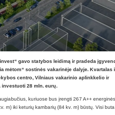
invest“ gavo statybos leidimą ir pradeda įgyvend
 mėtom“ sostinės vakarinėje dalyje. Kvartalas i
ekybos centro, Vilniaus vakarinio aplinkkelio ir
 investuoti 28 mln. eurų.
ugiabučius, kuriuose bus įrengti 267 A++ energinė
 m) iki keturių kambarių (84 kv. m) būstų. Visi buta