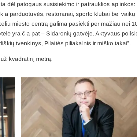
ta dėl patogaus susisiekimo ir patrauklios aplinkos:
kia parduotuvės, restoranai, sporto klubai bei vaikų
keliu miesto centrą galima pasiekti per mažiau nei 1
otelė yra čia pat – Sidaronių gatvėje. Aktyvaus poilsi
kių tvenkinys, Pilaitės piliakalnis ir miško takai”.
už kvadratinį metrą.