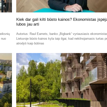
Kiek dar gali kilti būsto kainos? Ekonomistas įspėj
lubos jau arti
eiksnių
Autorius: Raul Eamets, banko „Bigbank“ vyriausiasis ekonomista
t nuo
Lietuvoje būsto kainos kyla taip ilgai, kad nekilnojamasis turtas p
atrodyti kaip būtinas