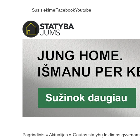
Susisiekime
Facebook
Youtube
Pagrindinis
»
Aktualijos
»
Gautas statybų leidimas gyvenamųj