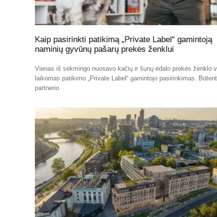
Kaip pasirinkti patikimą „Private Label“ gamintoją
naminių gyvūnų pašarų prekės ženklui
Vienas iš sėkmingo nuosavo kačių ir šunų ėdalo prekės ženklo v
laikomas patikimo „Private Label“ gamintojo pasirinkimas. Būten
partnerio