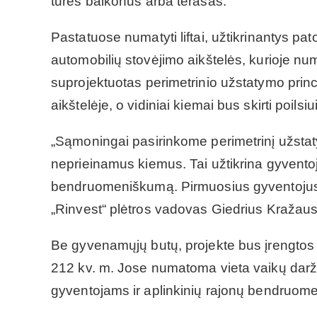
turės balkonus arba terasas.
Pastatuose numatyti liftai, užtikrinantys 
automobilių stovėjimo aikštelės, kurioje nu
suprojektuotas perimetrinio užstatymo princ
aikštelėje, o vidiniai kiemai bus skirti poi
„Sąmoningai pasirinkome perimetrinį užstaty
neprieinamus kiemus. Tai užtikrina gyventoj
bendruomeniškumą. Pirmuosius gyventojus p
„Rinvest“ plėtros vadovas Giedrius Kražau
Be gyvenamųjų butų, projekte bus įrengtos 
212 kv. m. Jose numatoma vieta vaikų darže
gyventojams ir aplinkinių rajonų bendruome