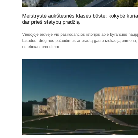
Meistrystė aukštesnės klasės būste: kokybė kuri
dar prieš statybų pradžią
Viešojoje erdvėje vis pasirodančios istorijos apie byrančius nauj
fasadus, drėgmės pažeidimus ar prastą garso izoliaciją primena,
estetiniai sprendimai