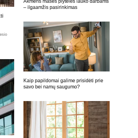
Akmens masės plytelės lauko darbams
– ilgaamžis pasirinkimas
ti
nesio
Kaip papildomai galime prisidėti prie
savo bei namų saugumo?