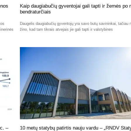
enos
Kaip daugiabučių gyventojai gali tapti ir žemės po
bendraturčiais
tos
Daugelis daugiabučių gyventojų yra savo butų savininkai, tačiau n
inerinės
žino, kad tam tikrais atvejais jie gali tapti ir valstybinės
c. –
10 metų statybų patirtis nauju vardu – „RNDV Stat