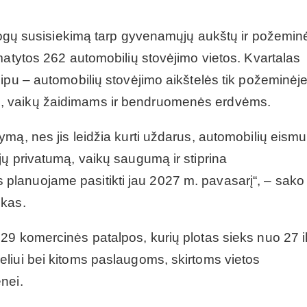
patogų susisiekimą tarp gyvenamųjų aukštų ir požemin
matytos 262 automobilių stovėjimo vietos. Kvartalas
ipu – automobilių stovėjimo aikštelės tik požeminėj
lsiui, vaikų žaidimams ir bendruomenės erdvėms.
mą, nes jis leidžia kurti uždarus, automobilių eismu
ų privatumą, vaikų saugumą ir stiprina
lanuojame pasitikti jau 2027 m. pavasarį“, – sako
skas.
29 komercinės patalpos, kurių plotas sieks nuo 27 i
liui bei kitoms paslaugoms, skirtoms vietos
nei.