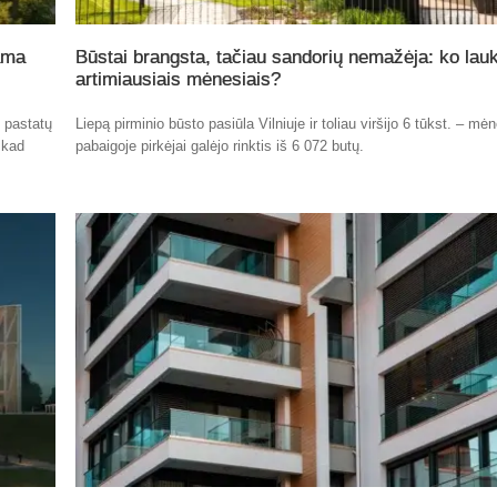
ama
Būstai brangsta, tačiau sandorių nemažėja: ko lauk
artimiausiais mėnesiais?
ų pastatų
Liepą pirminio būsto pasiūla Vilniuje ir toliau viršijo 6 tūkst. – mė
 kad
pabaigoje pirkėjai galėjo rinktis iš 6 072 butų.