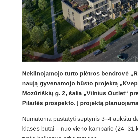
Nekilnojamojo turto plėtros bendrovė „R
naują gyvenamojo būsto projektą „Kvepia
Mozūriškių g. 2, šalia „Vilnius Outlet“ pr
Pilaitės prospekto. Į projektą planuojama
Numatoma pastatyti septynis 3–4 aukštų da
klasės butai – nuo vieno kambario (24–31 kv.