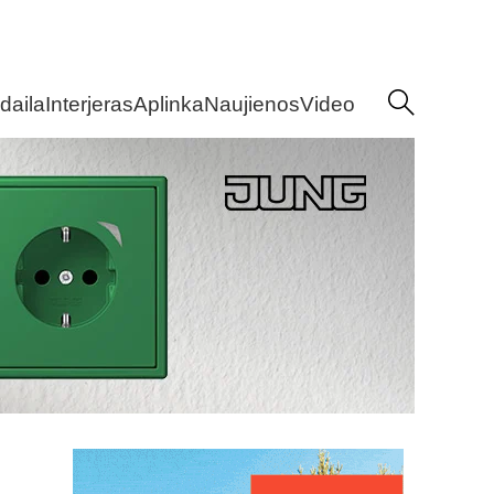
daila
Interjeras
Aplinka
Naujienos
Video