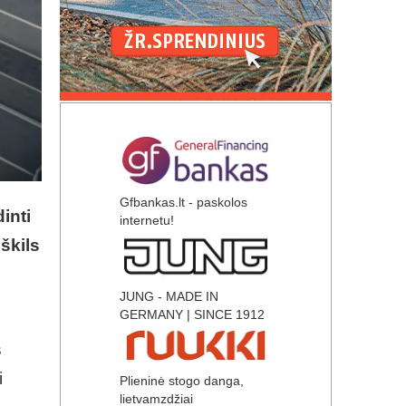
Gfbankas.lt - paskolos
inti
internetu!
škils
JUNG - MADE IN
GERMANY | SINCE 1912
s
i
Plieninė stogo danga,
lietvamzdžiai