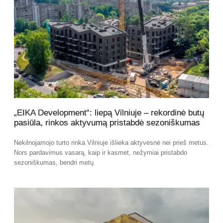
„EIKA Development“: liepą Vilniuje – rekordinė butų
pasiūla, rinkos aktyvumą pristabdė sezoniškumas
Nekilnojamojo turto rinka Vilniuje išlieka aktyvesnė nei prieš metus.
Nors pardavimus vasarą, kaip ir kasmet, nežymiai pristabdo
sezoniškumas, bendri metų