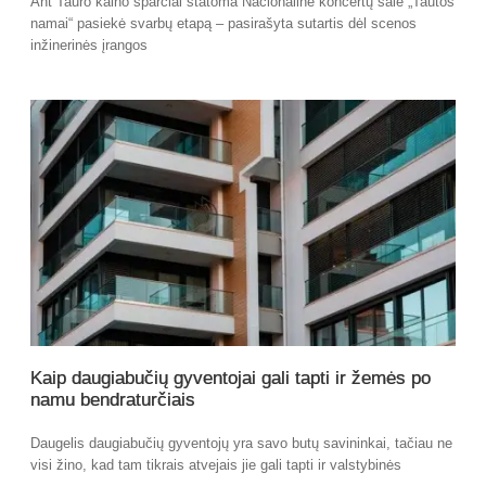
Ant Tauro kalno sparčiai statoma Nacionalinė koncertų salė „Tautos
namai“ pasiekė svarbų etapą – pasirašyta sutartis dėl scenos
inžinerinės įrangos
Kaip daugiabučių gyventojai gali tapti ir žemės po
namu bendraturčiais
Daugelis daugiabučių gyventojų yra savo butų savininkai, tačiau ne
visi žino, kad tam tikrais atvejais jie gali tapti ir valstybinės