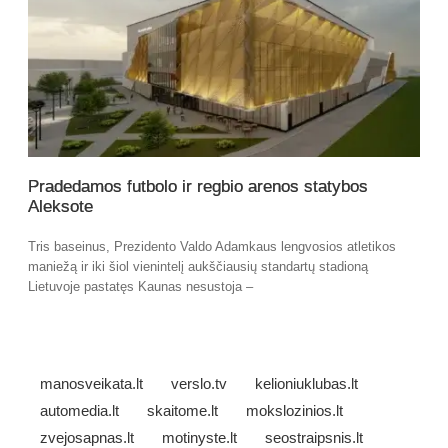
Pradedamos futbolo ir regbio arenos statybos
Aleksote
Tris baseinus, Prezidento Valdo Adamkaus lengvosios atletikos
maniežą ir iki šiol vienintelį aukščiausių standartų stadioną
Lietuvoje pastatęs Kaunas nesustoja –
manosveikata.lt
verslo.tv
kelioniuklubas.lt
automedia.lt
skaitome.lt
mokslozinios.lt
zvejosapnas.lt
motinyste.lt
seostraipsnis.lt