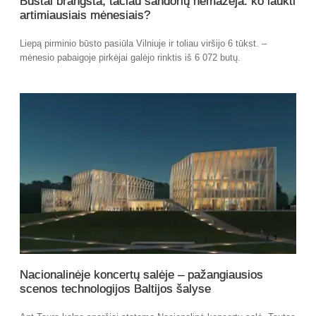
Būstai brangsta, tačiau sandorių nemažėja: ko laukti
artimiausiais mėnesiais?
Liepą pirminio būsto pasiūla Vilniuje ir toliau viršijo 6 tūkst. –
mėnesio pabaigoje pirkėjai galėjo rinktis iš 6 072 butų.
Nacionalinėje koncertų salėje – pažangiausios
scenos technologijos Baltijos šalyse