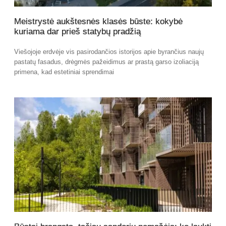
Meistrystė aukštesnės klasės būste: kokybė
kuriama dar prieš statybų pradžią
Viešojoje erdvėje vis pasirodančios istorijos apie byrančius naujų
pastatų fasadus, drėgmės pažeidimus ar prastą garso izoliaciją
primena, kad estetiniai sprendimai