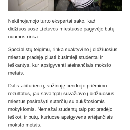
Nekilnojamojo turto ekspertai sako, kad
didžiuosiuose Lietuvos miestuose pagyvėjo butų
nuomos rinka.
Specialistų teigimu, rinką suaktyvino į didžiuosius
miestus pradėję plūsti būsimieji studentai ir
ieškantys, kur apsigyventi ateinančiais mokslo
metais.
Dalis abiturientų, sužinoję bendrojo priėmimo
rezultatus, jau savaitgalį suvažiavo į didžiuosius
miestus pasirašyti sutarčių su aukštosiomis
mokyklomis. Nemažai studentų taip pat pradėjo
ieškoti ir butų, kuriuose apsigyvens artėjančiais
mokslo metais.