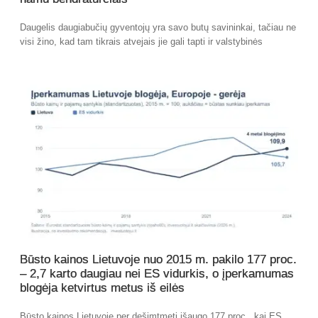
Daugelis daugiabučių gyventojų yra savo butų savininkai, tačiau ne
visi žino, kad tam tikrais atvejais jie gali tapti ir valstybinės
Būsto kainos Lietuvoje nuo 2015 m. pakilo 177 proc.
– 2,7 karto daugiau nei ES vidurkis, o įperkamumas
blogėja ketvirtus metus iš eilės
Būsto kainos Lietuvoje per dešimtmetį išaugo 177 proc., kai ES