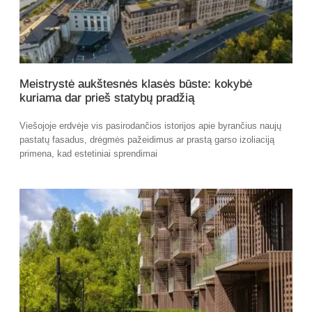
Meistrystė aukštesnės klasės būste: kokybė
kuriama dar prieš statybų pradžią
Viešojoje erdvėje vis pasirodančios istorijos apie byrančius naujų
pastatų fasadus, drėgmės pažeidimus ar prastą garso izoliaciją
primena, kad estetiniai sprendimai