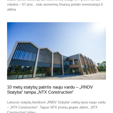
vidurkis – 67 proc., rodo asmeninių finansų portalo investuotojui.lt
atlikta
10 metų statybų patirtis nauju vardu – „RNDV
Statyba“ tampa „NTX Construction“
Lietuvos statybų bendrovė „RNDV Statyba“ veiklą tęsia nauju vardu
– „NTX Construction“. Tapusi NTX įmonių grupės dalimi, „NTX
Construction“ toliau