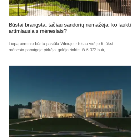
Būstai brangsta, tačiau sandorių nemažėja: ko laukti
artimiausiais mėnesiais?
Liepą pirminio būsto pasiūla Vilniuje ir toliau viršijo 6 tūkst. –
mėnesio pabaigoje pirkėjai galėjo rinktis iš 6 072 butų.