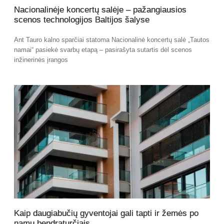
Nacionalinėje koncertų salėje – pažangiausios
scenos technologijos Baltijos šalyse
Ant Tauro kalno sparčiai statoma Nacionalinė koncertų salė „Tautos
namai“ pasiekė svarbų etapą – pasirašyta sutartis dėl scenos
inžinerinės įrangos
Kaip daugiabučių gyventojai gali tapti ir žemės po
namu bendraturčiais