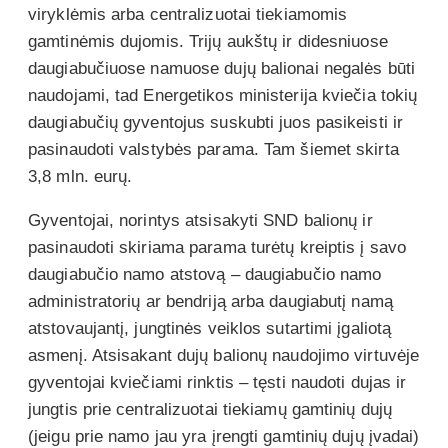
viryklėmis arba centralizuotai tiekiamomis
gamtinėmis dujomis. Trijų aukštų ir didesniuose
daugiabučiuose namuose dujų balionai negalės būti
naudojami, tad Energetikos ministerija kviečia tokių
daugiabučių gyventojus suskubti juos pasikeisti ir
pasinaudoti valstybės parama. Tam šiemet skirta
3,8 mln. eurų.
Gyventojai, norintys atsisakyti SND balionų ir
pasinaudoti skiriama parama turėtų kreiptis į savo
daugiabučio namo atstovą – daugiabučio namo
administratorių ar bendriją arba daugiabutį namą
atstovaujantį, jungtinės veiklos sutartimi įgaliotą
asmenį. Atsisakant dujų balionų naudojimo virtuvėje
gyventojai kviečiami rinktis – tęsti naudoti dujas ir
jungtis prie centralizuotai tiekiamų gamtinių dujų
(jeigu prie namo jau yra įrengti gamtinių dujų įvadai)