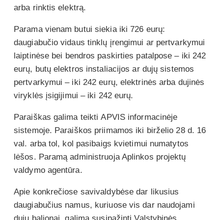
arba rinktis elektrą.
Parama vienam butui siekia iki 726 eurų:
daugiabučio vidaus tinklų įrengimui ar pertvarkymui
laiptinėse bei bendros paskirties patalpose – iki 242
eurų, butų elektros instaliacijos ar dujų sistemos
pertvarkymui – iki 242 eurų, elektrinės arba dujinės
viryklės įsigijimui – iki 242 eurų.
Paraiškas galima teikti APVIS informacinėje
sistemoje. Paraiškos priimamos iki birželio 28 d. 16
val. arba tol, kol pasibaigs kvietimui numatytos
lėšos. Paramą administruoja Aplinkos projektų
valdymo agentūra.
Apie konkrečiose savivaldybėse dar likusius
daugiabučius namus, kuriuose vis dar naudojami
dujų balionai, galima susipažinti Valstybinės