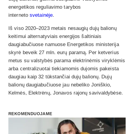
energetikos reguliavimo tarybos
interneto
svetainėje
.
Iš viso 2020–2023 metais nesaugių dujų balionų
keitimui alternatyviais energijos šaltiniais
daugiabučiuose namuose Energetikos ministerija
skyrė beveik 27 mln. eurų paramą. Per ketverius
metus su valstybės parama elektrinėmis viryklėmis
arba centralizuotai tiekiamomis dujomis pakeista
daugiau kaip 32 tūkstančiai dujų balionų. Dujų
balionų daugiabučiuose jau nebeliko Joniškio,
Kelmės, Elektrėnų, Jonavos rajonų savivaldybėse.
REKOMENDUOJAME