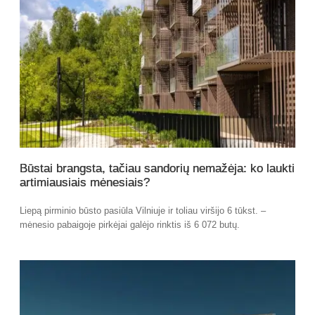
Būstai brangsta, tačiau sandorių nemažėja: ko laukti
artimiausiais mėnesiais?
Liepą pirminio būsto pasiūla Vilniuje ir toliau viršijo 6 tūkst. –
mėnesio pabaigoje pirkėjai galėjo rinktis iš 6 072 butų.