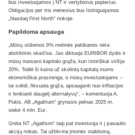
bus investuojamos į NT ir vertybinius popierius.
Obligacijos per tris mėnesius bus listinguojamos
„Nasdaq First North” rinkoje.
Papildoma apsauga
„Mūsų siūlomos 9% metinės palūkanos nėra
atsitiktinis skaičius. Jas diktuoja EURIBOR dydis ir
mūsų nuosavo kapitalo grąža, kuri istoriškai viršija
20%. Todėl ši kaina už skolintą kapitalą mums
ekonomiškai prasminga, o mūsų investuotojams –
tai solidi, fiksuota grąža, apsauganti nuo infliacijos
ir lenkianti daugelį alternatyvų“, – komentuoja A.
Pukis. AB „Agathum“ grynasis pelnas 2025 m.
siekė 4 mln. Eur.
Greta NT „Agathum“ taip pat investuoja ir į pasaulio
akcijų rinkas. Tai užtikrina įmonės stabilumą,