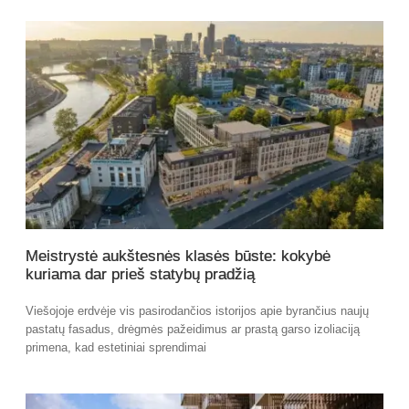
Meistrystė aukštesnės klasės būste: kokybė
kuriama dar prieš statybų pradžią
Viešojoje erdvėje vis pasirodančios istorijos apie byrančius naujų
pastatų fasadus, drėgmės pažeidimus ar prastą garso izoliaciją
primena, kad estetiniai sprendimai