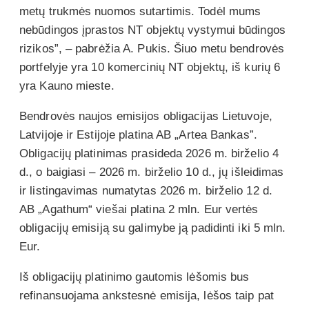
metų trukmės nuomos sutartimis. Todėl mums
nebūdingos įprastos NT objektų vystymui būdingos
rizikos”, – pabrėžia A. Pukis. Šiuo metu bendrovės
portfelyje yra 10 komercinių NT objektų, iš kurių 6
yra Kauno mieste.
Bendrovės naujos emisijos obligacijas Lietuvoje,
Latvijoje ir Estijoje platina AB „Artea Bankas”.
Obligacijų platinimas prasideda 2026 m. birželio 4
d., o baigiasi – 2026 m. birželio 10 d., jų išleidimas
ir listingavimas numatytas 2026 m. birželio 12 d.
AB „Agathum“ viešai platina 2 mln. Eur vertės
obligacijų emisiją su galimybe ją padidinti iki 5 mln.
Eur.
Iš obligacijų platinimo gautomis lėšomis bus
refinansuojama ankstesnė emisija, lėšos taip pat