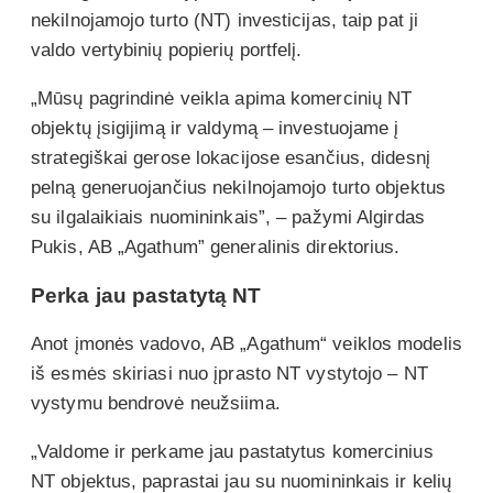
nekilnojamojo turto (NT) investicijas, taip pat ji
valdo vertybinių popierių portfelį.
„Mūsų pagrindinė veikla apima komercinių NT
objektų įsigijimą ir valdymą – investuojame į
strategiškai gerose lokacijose esančius, didesnį
pelną generuojančius nekilnojamojo turto objektus
su ilgalaikiais nuomininkais”, – pažymi Algirdas
Pukis, AB „Agathum” generalinis direktorius.
Perka jau pastatytą NT
Anot įmonės vadovo, AB „Agathum“ veiklos modelis
iš esmės skiriasi nuo įprasto NT vystytojo – NT
vystymu bendrovė neužsiima.
„Valdome ir perkame jau pastatytus komercinius
NT objektus, paprastai jau su nuomininkais ir kelių