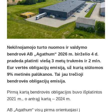
Nekilnojamojo turto nuomos ir valdymo
bendrovė AB „Agathum“ 2026 m. birželio 4 d.
pradeda platinti viešą 3 metų trukmės ir 2 mln.
Eur vertės obligacijų emisiją, už kurią siūlomos
9% metinės palūkanos. Tai jau trečioji
bendrovės obligacijų emisija.
Pirmą kartą bendrovės obligacijos buvo išplatintos
2021 m., o antrąjį kartą – 2024 m.
AB „Agathum“ visų pirma orientuojasi į