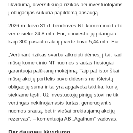
likvidumą, diversifikuoja rizikas bei investuotojams
į obligacijas sukuria papildomą apsaugą.
2026 m. kovo 31 d. bendrovės NT komercinio turto
vertė siekė 24,8 mln. Eur, o investicijų į daugiau
kaip 300 pasaulio akcijų vertė buvo 5,44 mln. Eur.
„Vertinant rizikas svarbu atkreipti dėmesį į tai, kad
mūsų komercinio NT nuomos srautas tiesiogiai
garantuoja palūkanų mokėjimą. Taip pat istoriškai
mūsų akcijų portfelis buvo didesnis nei išleistų
obligacijų suma ir tai yra apgalvota taktika, kurią
siekiame tęsti. Už investuotojų pinigų stovi ne tik
vertingas nekilnojamasis turtas, generuojantis
nuomos srautą, bet ir viešai prekiaujamų akcijų
rezervas“, – komentuoja AB „Agathum“ vadovas.
Dar daugiau likvidumo