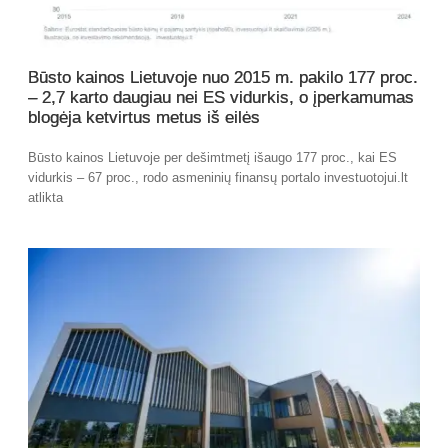
Būsto kainos Lietuvoje nuo 2015 m. pakilo 177 proc.
– 2,7 karto daugiau nei ES vidurkis, o įperkamumas
blogėja ketvirtus metus iš eilės
Būsto kainos Lietuvoje per dešimtmetį išaugo 177 proc., kai ES
vidurkis – 67 proc., rodo asmeninių finansų portalo investuotojui.lt
atlikta