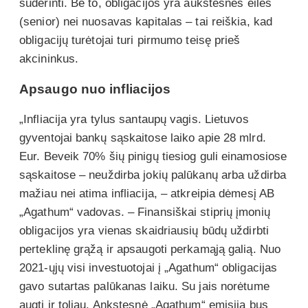
suderinti. Be to, obligacijos yra aukštesnės eilės
(senior) nei nuosavas kapitalas – tai reiškia, kad
obligacijų turėtojai turi pirmumo teisę prieš
akcininkus.
Apsaugo nuo infliacijos
„Infliacija yra tylus santaupų vagis. Lietuvos
gyventojai bankų sąskaitose laiko apie 28 mlrd.
Eur. Beveik 70% šių pinigų tiesiog guli einamosiose
sąskaitose – neuždirba jokių palūkanų arba uždirba
mažiau nei atima infliacija, – atkreipia dėmesį AB
„Agathum“ vadovas. – Finansiškai stiprių įmonių
obligacijos yra vienas skaidriausių būdų uždirbti
perteklinę grąžą ir apsaugoti perkamąją galią. Nuo
2021-ųjų visi investuotojai į „Agathum“ obligacijas
gavo sutartas palūkanas laiku. Su jais norėtume
augti ir toliau. Ankstesnė „Agathum“ emisija bus