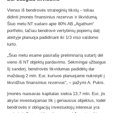
Vienas iš bendrovės strateginių tikslų – toliau
didinti įmonės finansinius rezervus ir likvidumą.
Šiuo metu NT sudaro apie 80% AB „Agathum“
portfelio, tačiau bendrovė vertybinių popierių dalį
ateityje planuoja padidinant iki 1/3 viso valdomo
turto.
„Šiuo metu esame pasirašę preliminarią sutartį dėl
vieno iš NT objektų pardavimo. Sėkmingai užbaigus
šį sandorį, bendrovės likvidumas padidėtų dar
maždaug 2 mln. Eur, kuriuos planuojame nukreipti į
likvidžius finansinius rezervus“, – pažymi A. Pukis.
Įmonės nuosavas kapitalas siekia 13,7 mln. Eur, jis
akylai investuojamas tik į geriausius objektus, todėl
bendrovės ir obligacijų investuotojų interesai yra