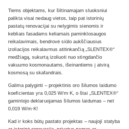
Tiems objektams, kur šiltinamajam sluoksniui
palikta visai nedaug vietos, taip pat istorinių
pastatų renovacijai su nelygimis sienomis ir
kebliais fasadams keliamais paminklosaugos
reikalavimais, bendrovė siūlo aukščiausius
izoliacijos reikalavmus atitinkančią „SLENTEX®“
medžiagą, sukurtą izoliuoti nuo stingdančio
vakuumo kosmonautams, išeinantiems į atvirą
kosmosą su skafandrais.
Galima palyginti – projektinis oro šilumos laidumo
koeficientas yra 0,025 W/m·K, o štai „SLENTEX®“
gamintojo deklaruojamas šilumos laidumas – net
0,019 W/m·K!
Kad ir koks būtų pastato projektas – naujoji statyba