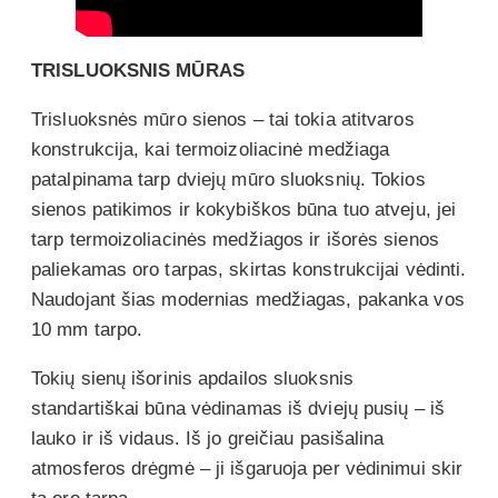
TRISLUOKSNIS MŪRAS
Trisluoksnės mūro sienos – tai tokia atitvaros
konstrukcija, kai termoizoliacinė medžiaga
patalpinama tarp dviejų mūro sluoksnių. Tokios
sienos patikimos ir kokybiškos būna tuo atveju, jei
tarp termoizoliacinės medžiagos ir išorės sienos
paliekamas oro tarpas, skirtas konstrukcijai vėdinti.
Naudojant šias modernias medžiagas, pakanka vos
10 mm tarpo.
Tokių sienų išorinis apdailos sluoksnis
standartiškai būna vėdinamas iš dviejų pusių – iš
lauko ir iš vidaus. Iš jo greičiau pasišalina
atmosferos drėgmė – ji išgaruoja per vėdinimui skir