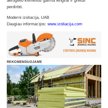
aerogelio kilimėlius galima lengvai ir greitai
perdirbti.
Moderni izoliacija, UAB
Daugiau informacijos:
www.izoliacija.com
REKOMENDUOJAME