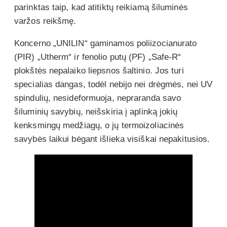
parinktas taip, kad atitiktų reikiamą šiluminės
varžos reikšmę.
Koncerno „UNILIN“ gaminamos poliizocianurato
(PIR) „Utherm“ ir fenolio putų (PF) „Safe-R“
plokštės nepalaiko liepsnos šaltinio. Jos turi
specialias dangas, todėl nebijo nei drėgmės, nei UV
spindulių, nesideformuoja, nepraranda savo
šiluminių savybių, neišskiria į aplinką jokių
kenksmingų medžiagų, o jų termoizoliacinės
savybės laikui bėgant išlieka visiškai nepakitusios.