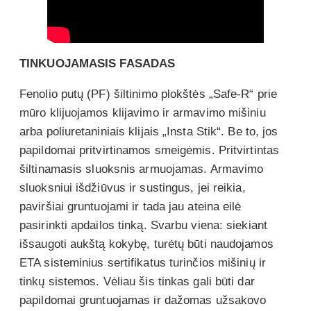
TINKUOJAMASIS FASADAS
Fenolio putų (PF) šiltinimo plokštės „Safe-R“ prie
mūro klijuojamos klijavimo ir armavimo mišiniu
arba poliuretaniniais klijais „Insta Stik“. Be to, jos
papildomai pritvirtinamos smeigėmis. Pritvirtintas
šiltinamasis sluoksnis armuojamas. Armavimo
sluoksniui išdžiūvus ir sustingus, jei reikia,
paviršiai gruntuojami ir tada jau ateina eilė
pasirinkti apdailos tinką. Svarbu viena: siekiant
išsaugoti aukštą kokybę, turėtų būti naudojamos
ETA sisteminius sertifikatus turinčios mišinių ir
tinkų sistemos. Vėliau šis tinkas gali būti dar
papildomai gruntuojamas ir dažomas užsakovo