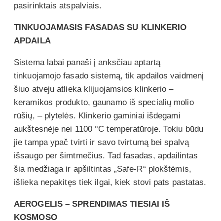
pasirinktais atspalviais.
TINKUOJAMASIS FASADAS SU KLINKERIO
APDAILA
Sistema labai panaši į anksčiau aptartą
tinkuojamojo fasado sistemą, tik apdailos vaidmenį
šiuo atveju atlieka klijuojamsios klinkerio –
keramikos produkto, gaunamo iš specialių molio
rūšių, – plytelės. Klinkerio gaminiai išdegami
aukštesnėje nei 1100 °C temperatūroje. Tokiu būdu
jie tampa ypač tvirti ir savo tvirtumą bei spalvą
išsaugo per šimtmečius. Tad fasadas, apdailintas
šia medžiaga ir apšiltintas „Safe-R“ plokštėmis,
išlieka nepakitęs tiek ilgai, kiek stovi pats pastatas.
AEROGELIS – SPRENDIMAS TIESIAI IŠ
KOSMOSO