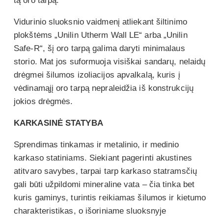
tą oro tarpą.
Vidurinio sluoksnio vaidmenį atliekant šiltinimo
plokštėms „Unilin Utherm Wall LE“ arba „Unilin
Safe-R“, šį oro tarpą galima daryti minimalaus
storio. Mat jos suformuoja visiškai sandarų, nelaidų
drėgmei šilumos izoliacijos apvalkalą, kuris į
vėdinamąjį oro tarpą nepraleidžia iš konstrukcijų
jokios drėgmės.
KARKASINĖ STATYBA
Sprendimas tinkamas ir metalinio, ir medinio
karkaso statiniams. Siekiant pagerinti akustines
atitvaro savybes, tarpai tarp karkaso statramsčių
gali būti užpildomi mineraline vata – čia tinka bet
kuris gaminys, turintis reikiamas šilumos ir kietumo
charakteristikas, o išoriniame sluoksnyje