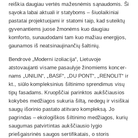
reiškia daugiau vertės mažesnėmis sąnaudomis. Ši
sąvoka labai aktuali ir statyboms – šiuolaikiniai
pastatai projektuojami ir statomi taip, kad suteiktų
gyvenantiems juose žmonėms kuo daugiau
komforto, sunaudodami tam kuo mažiau energijos,
gaunamos iš neatsinaujinančių šaltinių.
Bendrovė „Moderni izoliacija“, Lietuvoje
atstovaujanti visame pasaulyje žinomiems koncer-
nams „UNILIN“, „BASF“, „DU PONT“, „RENOLIT“ ir
kt., siūlo kompleksinius šiltinimo sprendimus visų
tipų fasadams. Kruopščiai parinktos aukščiausios
kokybės medžiagos sukuria šiltą, nedegų ir visiškai
saugų išorinio pastato atitvaro kompleksą. Jo
pagrindas – ekologiškos šiltinimo medžiagos, kurių
saugumas patvirtintas aukščiausio lygio
priešgaisrinės saugos sertifikatais, o storis