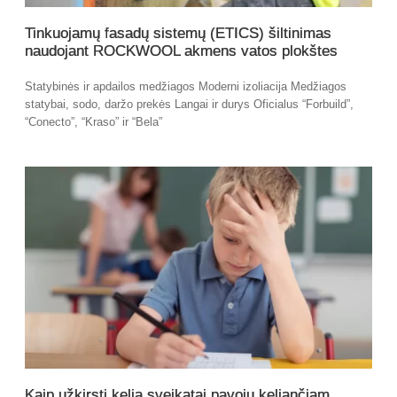
Tinkuojamų fasadų sistemų (ETICS) šiltinimas
naudojant ROCKWOOL akmens vatos plokštes
Statybinės ir apdailos medžiagos Moderni izoliacija Medžiagos
statybai, sodo, daržo prekės Langai ir durys Oficialus “Forbuild”,
“Conecto”, “Kraso” ir “Bela”
Kaip užkirsti kelią sveikatai pavojų keliančiam