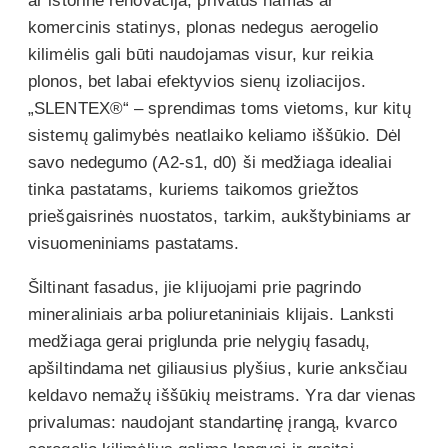
ar istorinė renovacija, privatus namas ar
komercinis statinys, plonas nedegus aerogelio
kilimėlis gali būti naudojamas visur, kur reikia
plonos, bet labai efektyvios sienų izoliacijos.
„SLENTEX®“ – sprendimas toms vietoms, kur kitų
sistemų galimybės neatlaiko keliamo iššūkio. Dėl
savo nedegumo (A2-s1, d0) ši medžiaga idealiai
tinka pastatams, kuriems taikomos griežtos
priešgaisrinės nuostatos, tarkim, aukštybiniams ar
visuomeniniams pastatams.
Šiltinant fasadus, jie klijuojami prie pagrindo
mineraliniais arba poliuretaniniais klijais. Lanksti
medžiaga gerai priglunda prie nelygių fasadų,
apšiltindama net giliausius plyšius, kurie anksčiau
keldavo nemažų iššūkių meistrams. Yra dar vienas
privalumas: naudojant standartinę įrangą, kvarco