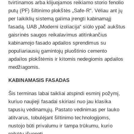
tvirtinamos arba klijuojamos reikiamo storio fenolio
putų (PF) šiltinimo plokštės „Safe-R“. Vėliau ant jų
per laikiklių sistemą galima įrengti kabinamąjį
fasadą. UAB „Moderni izoliacija“ siūlo ypač aukštus
gaisrinės saugos reikalavimus atitinkančius
kabinamojo fasado apdailos sprendimus su
populiariausių gamintojų pluoštinio cemento
apdailos plokštėmis ir kitomis nedegiomis apdailos
medžiagomis.
KABINAMASIS FASADAS
Šis terminas labai taikliai atspindi esminį požymį,
kuriuo naujieji fasadai skiriasi nuo jau klasika
tapusių vėdinamųjų. Pastato vėdinimas per lauko
atitvarus, tobulėjant šiltinimo technologijoms,
nustojo būti privalumu ir tampa trūkumu, kurio
reikėtų išvengti.