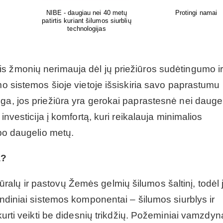
Elektrotechnika
Vandens filtrai
s žmonių nerimauja dėl jų priežiūros sudėtingumo i
mo sistemos šioje vietoje išsiskiria savo paprastumu 
ga, jos priežiūra yra gerokai paprastesnė nei dauge
investicija į komfortą, kuri reikalauja minimalios
 po daugelio metų.
a?
alų ir pastovų Žemės gelmių šilumos šaltinį, todėl 
indiniai sistemos komponentai – šilumos siurblys ir
kurti veikti be didesnių trikdžių. Požeminiai vamzdyn