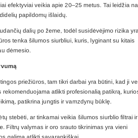
bliai efektyviai veikia apie 20–25 metus. Tai leidžia 
idelių papildomų išlaidų.
udančių dalių po žeme, todėl susidėvėjimo rizika yra 
iūros tenka šilumos siurbliui, kuris, lyginant su kitais
iau dėmesio.
ktyvumą
gos priežiūros, tam tikri darbai yra būtini, kad ji ve
s rekomenduojama atlikti profesionalią patikrą, kurio
eikimą, patikrina jungtis ir vamzdynų būklę.
 stebėti, ar tinkamai veikia šilumos siurblio filtrai ir
Filtrų valymas ir oro srauto tikrinimas yra vieni
s galima atlikti savarankiškai.