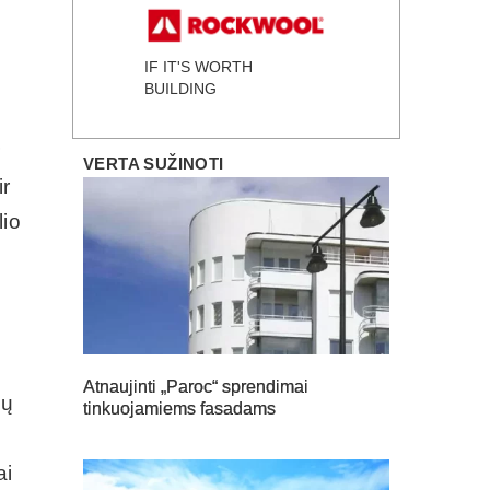
IF IT'S WORTH
BUILDING
r
VERTA SUŽINOTI
ir
lio
Atnaujinti „Paroc“ sprendimai
jų
tinkuojamiems fasadams
ai