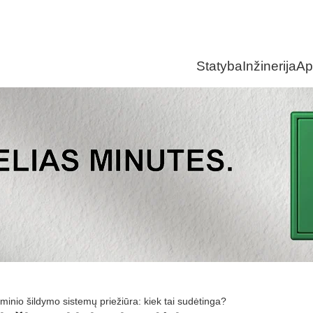
Statyba
Inžinerija
Ap
minio šildymo sistemų priežiūra: kiek tai sudėtinga?