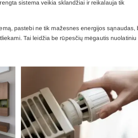
engta sistema veikia sklandžiai ir reikalauja tik
temą, pastebi ne tik mažesnes energijos sąnaudas, b
 atliekami. Tai leidžia be rūpesčių mėgautis nuolatiniu