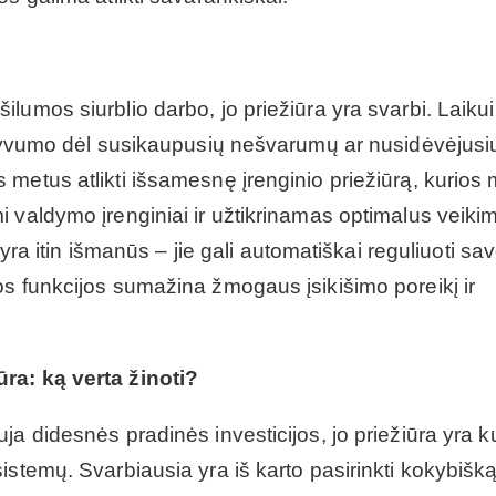
lumos siurblio darbo, jo priežiūra yra svarbi. Laikui
ektyvumo dėl susikaupusių nešvarumų ar nusidėvėjusi
metus atlikti išsamesnę įrenginio priežiūrą, kurios
 valdymo įrenginiai ir užtikrinamas optimalus veiki
 yra itin išmanūs – jie gali automatiškai reguliuoti sa
os funkcijos sumažina žmogaus įsikišimo poreikį ir
ūra: ką verta žinoti?
a didesnės pradinės investicijos, jo priežiūra yra k
istemų. Svarbiausia yra iš karto pasirinkti kokybišk