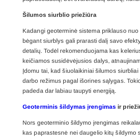
Šilumos siurblio priežiūra
Kadangi geoterminė sistema priklauso nuo ši
bėgant siurblys gali prarasti dalį savo ef
detalių. Todėl rekomenduojama kas kelerius 
keičiamos susidėvėjusios dalys, atnaujinami
Įdomu tai, kad šiuolaikiniai šilumos siurbliai
darbo režimus pagal išorines sąlygas. Toki
padeda dar labiau taupyti energiją.
Geoterminis šildymas įrengimas
ir prieži
Nors geoterminio šildymo įrengimas reikalauj
kas paprastesnė nei daugelio kitų šildymo s