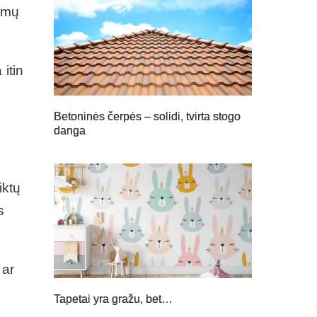
namų
itin
Betoninės čerpės – solidi, tvirta stogo
danga
iktų
s
 ar
Tapetai yra gražu, bet…