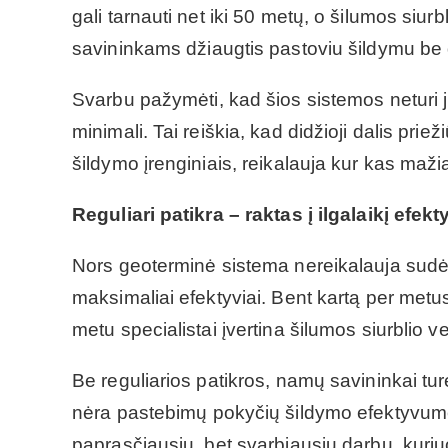
gali tarnauti net iki 50 metų, o šilumos siur
savininkams džiaugtis pastoviu šildymu be d
Svarbu pažymėti, kad šios sistemos neturi j
minimali. Tai reiškia, kad didžioji dalis priež
šildymo įrenginiais, reikalauja kur kas maž
Reguliari patikra – raktas į ilgalaikį efe
Nors geoterminė sistema nereikalauja sudėtin
maksimaliai efektyviai. Bent kartą per metu
metu specialistai įvertina šilumos siurblio v
Be reguliarios patikros, namų savininkai turėtų
nėra pastebimų pokyčių šildymo efektyvume. 
paprasčiausių, bet svarbiausių darbų, kuriuo