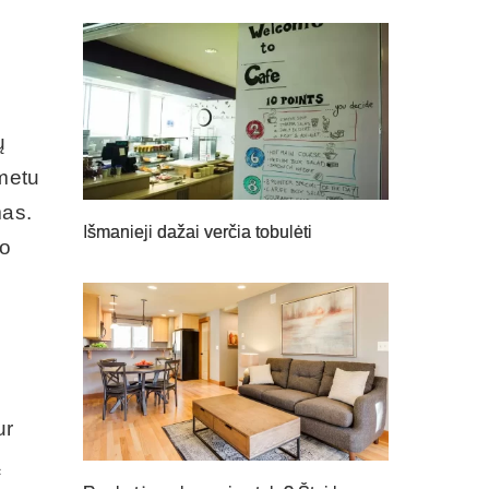
ų
 metu
mas.
Išmanieji dažai verčia tobulėti
vo
ur
ą