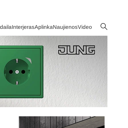
daila
Interjeras
Aplinka
Naujienos
Video