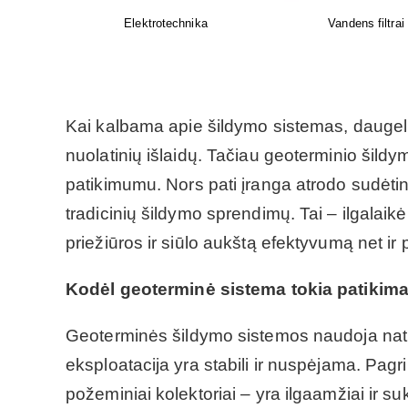
i
NIBE - daugiau nei 40 metų
Protingi namai
patirtis kuriant šilumos siurblių
technologijas
Kai kalbama apie šildymo sistemas, daugeli
nuolatinių išlaidų. Tačiau geoterminio šildy
patikimumu. Nors pati įranga atrodo sudėtin
tradicinių šildymo sprendimų. Tai – ilgalaikė 
priežiūros ir siūlo aukštą efektyvumą net ir
Kodėl geoterminė sistema tokia patikim
Geoterminės šildymo sistemos naudoja natūr
eksploatacija yra stabili ir nuspėjama. Pagr
požeminiai kolektoriai – yra ilgaamžiai ir su