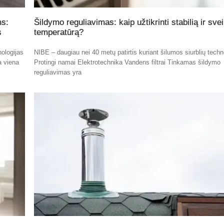
ms:
Šildymo reguliavimas: kaip užtikrinti stabilią ir sve
s
temperatūrą?
nologijas
NIBE – daugiau nei 40 metų patirtis kuriant šilumos siurblių techn
a viena
Protingi namai Elektrotechnika Vandens filtrai Tinkamas šildymo
reguliavimas yra