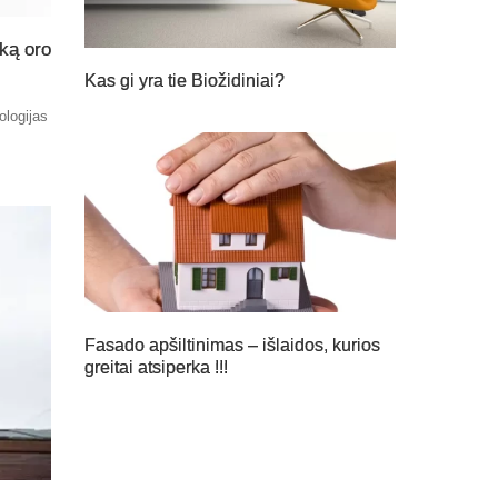
iką oro
Kas gi yra tie Biožidiniai?
ologijas
Fasado apšiltinimas – išlaidos, kurios
greitai atsiperka !!!