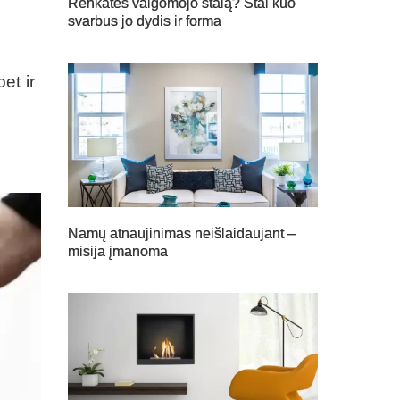
Renkatės valgomojo stalą? Štai kuo
svarbus jo dydis ir forma
et ir
Namų atnaujinimas neišlaidaujant –
misija įmanoma