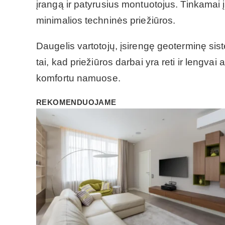
įrangą ir patyrusius montuotojus. Tinkamai įr
minimalios techninės priežiūros.
Daugelis vartotojų, įsirengę geoterminę sis
tai, kad priežiūros darbai yra reti ir lengvai
komfortu namuose.
REKOMENDUOJAME