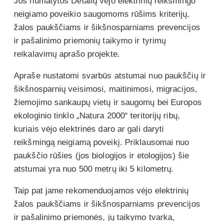
Jos numatytos Detalių vėjo elektrinių reikšmingo
neigiamo poveikio saugomoms rūšims kriterijų,
žalos paukščiams ir šikšnosparniams prevencijos
ir pašalinimo priemonių taikymo ir tyrimų
reikalavimų aprašo projekte.
Apraše nustatomi svarbūs atstumai nuo paukščių ir
šikšnosparnių veisimosi, maitinimosi, migracijos,
žiemojimo sankaupų vietų ir saugomų bei Europos
ekologinio tinklo „Natura 2000“ teritorijų ribų,
kuriais vėjo elektrinės daro ar gali daryti
reikšmingą neigiamą poveikį. Priklausomai nuo
paukščio rūšies (jos biologijos ir etologijos) šie
atstumai yra nuo 500 metrų iki 5 kilometrų.
Taip pat jame rekomenduojamos vėjo elektrinių
žalos paukščiams ir šikšnosparniams prevencijos
ir pašalinimo priemonės, jų taikymo tvarka,