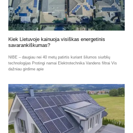
Kiek Lietuvoje kainuoja visiškas energetinis
savarankiškumas?
NIBE – daugiau nei 40 metų patirtis kuriant šilumos siurblių
technologijas Protingi namai Elektrotechnika Vandens filtrai Vis
dažniau girdime apie