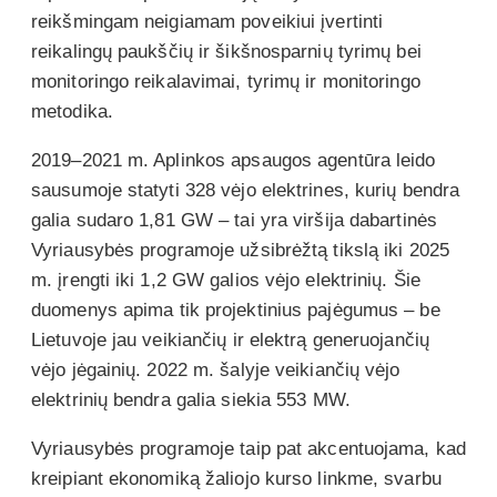
reikšmingam neigiamam poveikiui įvertinti
reikalingų paukščių ir šikšnosparnių tyrimų bei
monitoringo reikalavimai, tyrimų ir monitoringo
metodika.
2019–2021 m. Aplinkos apsaugos agentūra leido
sausumoje statyti 328 vėjo elektrines, kurių bendra
galia sudaro 1,81 GW – tai yra viršija dabartinės
Vyriausybės programoje užsibrėžtą tikslą iki 2025
m. įrengti iki 1,2 GW galios vėjo elektrinių. Šie
duomenys apima tik projektinius pajėgumus – be
Lietuvoje jau veikiančių ir elektrą generuojančių
vėjo jėgainių. 2022 m. šalyje veikiančių vėjo
elektrinių bendra galia siekia 553 MW.
Vyriausybės programoje taip pat akcentuojama, kad
kreipiant ekonomiką žaliojo kurso linkme, svarbu