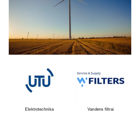
NIBE - daugiau nei 40 metų
Protingi namai
patirtis kuriant šilumos
siurblių technologijas