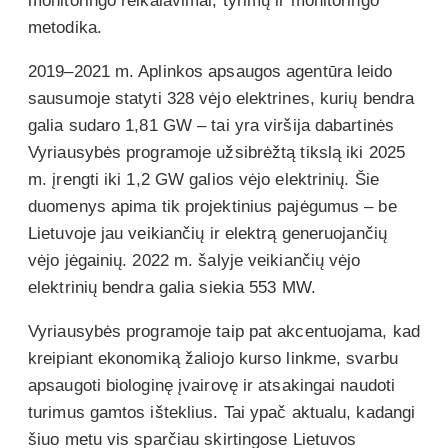
monitoringo reikalavimai, tyrimų ir monitoringo
metodika.
2019–2021 m. Aplinkos apsaugos agentūra leido
sausumoje statyti 328 vėjo elektrines, kurių bendra
galia sudaro 1,81 GW – tai yra viršija dabartinės
Vyriausybės programoje užsibrėžtą tikslą iki 2025
m. įrengti iki 1,2 GW galios vėjo elektrinių. Šie
duomenys apima tik projektinius pajėgumus – be
Lietuvoje jau veikiančių ir elektrą generuojančių
vėjo jėgainių. 2022 m. šalyje veikiančių vėjo
elektrinių bendra galia siekia 553 MW.
Vyriausybės programoje taip pat akcentuojama, kad
kreipiant ekonomiką žaliojo kurso linkme, svarbu
apsaugoti biologinę įvairovę ir atsakingai naudoti
turimus gamtos išteklius. Tai ypač aktualu, kadangi
šiuo metu vis sparčiau skirtingose Lietuvos