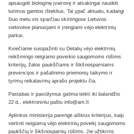
apsaugoti biologinę įvairovę ir atsakingai naudoti
turimus gamtos išteklius. Tai ypač aktualu, kadangi
šiuo metu vis sparčiau skirtingose Lietuvos
vietovėse planuojami ir įrengiami vėjo elektrinių
parkai.
Kviečiame susipažinti su Detalių vėjo elektrinių
reikšmingo neigiamo poveikio saugomoms rūšims
kriterijų, žalos paukščiams ir šikšnosparniams
prevencijos ir pašalinimo priemonių taikymo ir
tyrimų reikalavimų aprašo projektu čia.
Pastabas ir pasiūlymus galima teikti iki balandžio
22 d., elektroniniu paštu info@am.lt
Aplinkos ministerija parengė aiškius kriterijus, kaip
vertinti neigiamą vėjo elektrinių poveikį saugomoms
paukščių ir šikšnosparnių rūšims. Jie užtikrins