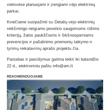
vietovėse planuojami ir įrengiami vėjo elektrinių
parkai.
Kviečiame susipažinti su Detalių vėjo elektrinių
reikšmingo neigiamo poveikio saugomoms rūšims
kriterijų, žalos paukščiams ir šikšnosparniams
prevencijos ir pašalinimo priemonių taikymo ir
tyrimų reikalavimų aprašo projektu čia.
Pastabas ir pasiūlymus galima teikti iki balandžio
22 d., elektroniniu paštu info@am.lt
REKOMENDUOJAME