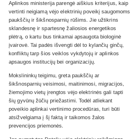
Aplinkos ministerija parengė aiškius kriterijus, kaip
vertinti neigiamą vėjo elektrinių poveikį saugomoms
paukščių ir šikšnosparnių rūšims. Jie užtikrins
sklandesnę ir spartesnę žaliosios energetikos
plėtrą, o kartu bus tinkamai apsaugota biologinė
įvairovė. Tai padės išvengti dėl to kylančių ginčų,
konfliktų tarp šios veiklos vykdytojų ir aplinkos
apsaugos institucijų bei organizacijų.
Mokslininkų teigimu, greta paukščių ar
šikšnosparnių veisimosi, maitinimosi, migracijos,
žiemojimo vietų įrengtos vėjo elektrinės gali tapti
šių gyvūnų žūčių priežastimi. Todėl atliekant
poveikio aplinkai vertinimo procedūras, turi būti
atsižvelgiama į šį faktą ir taikomos žalos
prevencijos priemonės.