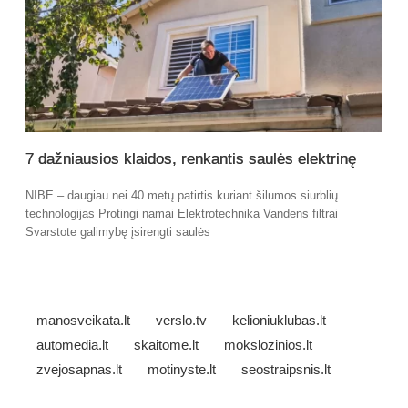
7 dažniausios klaidos, renkantis saulės elektrinę
NIBE – daugiau nei 40 metų patirtis kuriant šilumos siurblių
technologijas Protingi namai Elektrotechnika Vandens filtrai
Svarstote galimybę įsirengti saulės
manosveikata.lt
verslo.tv
kelioniuklubas.lt
automedia.lt
skaitome.lt
mokslozinios.lt
zvejosapnas.lt
motinyste.lt
seostraipsnis.lt