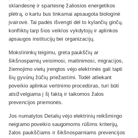
sklandesnę ir spartesnę žaliosios energetikos
plėtrą, o kartu bus tinkamai apsaugota biologinė
įvairovė. Tai padės išvengti dėl to kylančių ginčų,
konfliktų tarp šios veiklos vykdytojų ir aplinkos
apsaugos institucijų bei organizacijų.
Mokslininkų teigimu, greta paukščių ar
šikšnosparnių veisimosi, maitinimosi, migracijos,
žiemojimo vietų įrengtos vėjo elektrinės gali tapti
šių gyvūnų žūčių priežastimi. Todėl atliekant
poveikio aplinkai vertinimo procedūras, turi būti
atsižvelgiama į šį faktą ir taikomos žalos
prevencijos priemonės.
Jos numatytos Detalių vėjo elektrinių reikšmingo
neigiamo poveikio saugomoms rūšims kriterijų,
žalos paukščiams ir šikšnosparniams prevencijos