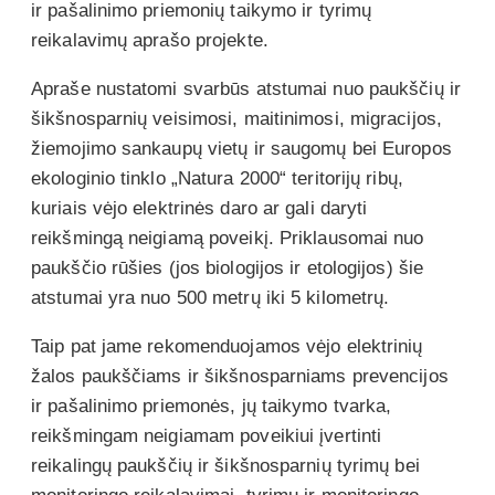
ir pašalinimo priemonių taikymo ir tyrimų
reikalavimų aprašo projekte.
Apraše nustatomi svarbūs atstumai nuo paukščių ir
šikšnosparnių veisimosi, maitinimosi, migracijos,
žiemojimo sankaupų vietų ir saugomų bei Europos
ekologinio tinklo „Natura 2000“ teritorijų ribų,
kuriais vėjo elektrinės daro ar gali daryti
reikšmingą neigiamą poveikį. Priklausomai nuo
paukščio rūšies (jos biologijos ir etologijos) šie
atstumai yra nuo 500 metrų iki 5 kilometrų.
Taip pat jame rekomenduojamos vėjo elektrinių
žalos paukščiams ir šikšnosparniams prevencijos
ir pašalinimo priemonės, jų taikymo tvarka,
reikšmingam neigiamam poveikiui įvertinti
reikalingų paukščių ir šikšnosparnių tyrimų bei