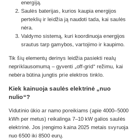
energiją.
Saulės baterijas, kurios kaupia energijos
perteklių ir leidžia ją naudoti tada, kai saulės
nėra.
Valdymo sistemą, kuri koordinuoja energijos
srautus tarp gamybos, vartojimo ir kaupimo.
Tik šių elementų derinys leidžia pasiekti realų
nepriklausomumą – gyventi „off-grid“ režimu, kai
nebėra būtina jungtis prie elektros tinklo.
Kiek kainuoja saulės elektrinė „nuo
nulio“?
Vidutinio ūkio ar namo poreikiams (apie 4000–5000
kWh per metus) reikalinga 7–10 kW galios saulės
elektrinė. Jos įrengimo kaina 2025 metais svyruoja
nuo 6500 iki 8500 eurų.