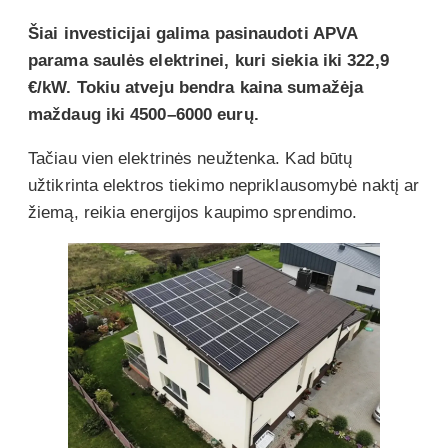
Šiai investicijai galima pasinaudoti APVA
parama saulės elektrinei, kuri siekia iki 322,9
€/kW. Tokiu atveju bendra kaina sumažėja
maždaug iki 4500–6000 eurų.
Tačiau vien elektrinės neužtenka. Kad būtų
užtikrinta elektros tiekimo nepriklausomybė naktį ar
žiemą, reikia energijos kaupimo sprendimo.