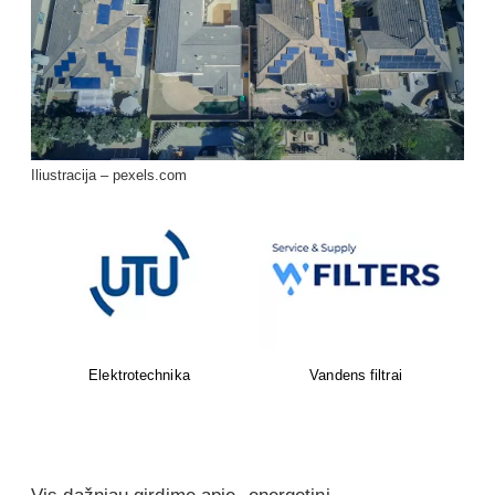
Iliustracija – pexels.com
NIBE - daugiau nei 40 metų
Protingi namai
patirtis kuriant šilumos
siurblių technologijas