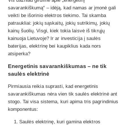
Vis dažniau girdime apie „energetinį
savarankiškumą“ – idėją, kad namas ar įmonė gali
veikti be išorinio elektros tiekimo. Tai skamba
patraukliai: jokių sąskaitų, jokių sutrikimų, jokių
kainų šuolių. Visgi, kiek tokia laisvė iš tikrųjų
kainuoja Lietuvoje? Ir ar investicija į saulės
baterijas, elektrinę bei kaupiklius kada nors
atsiperka?
Energetinis savarankiškumas – ne tik
saulės elektrinė
Pirmiausia reikia suprasti, kad energetinis
savarankiškumas nėra vien tik saulės elektrinė ant
stogo. Tai visa sistema, kuri apima tris pagrindinius
komponentus:
Saulės elektrinę, kuri gamina elektros