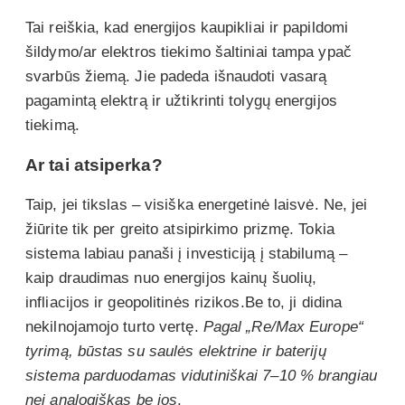
Tai reiškia, kad energijos kaupikliai ir papildomi
šildymo/ar elektros tiekimo šaltiniai tampa ypač
svarbūs žiemą. Jie padeda išnaudoti vasarą
pagamintą elektrą ir užtikrinti tolygų energijos
tiekimą.
Ar tai atsiperka?
Taip, jei tikslas – visiška energetinė laisvė. Ne, jei
žiūrite tik per greito atsipirkimo prizmę. Tokia
sistema labiau panaši į investiciją į stabilumą –
kaip draudimas nuo energijos kainų šuolių,
infliacijos ir geopolitinės rizikos.Be to, ji didina
nekilnojamojo turto vertę.
Pagal „Re/Max Europe“
tyrimą, būstas su saulės elektrine ir baterijų
sistema parduodamas vidutiniškai 7–10 % brangiau
nei analogiškas be jos
.