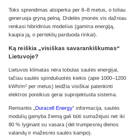
Toks sprendimas atsiperka per 6–8 metus, o toliau
generuoja gryną pelną. Didelės įmonės vis dažniau
renkasi hibridinius modelius (gamina energiją,
kaupia ją, o perteklių parduoda rinkai).
Ką reiškia „visiškas savarankiškumas“
Lietuvoje?
Lietuvos klimatas nėra tobulas saulės energijai,
tačiau saulės spinduliuotės kiekis (apie 1000–1200
kWh/m² per metus) leidžia visiškai patenkinti
elektros poreikius gerai suprojektuota sistema.
Remiantis „
Duracell Energy
“ informacija, saulės
modulių gamyba žiemą gali būti sumažėjusi net iki
80 % lyginant su vasara (dėl trumpesnių dienos
valandų ir mažesnio saulės kampo).