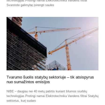
technologijas Protingi namai Elektrotechnika Vandens filtrai
Svarstote galimybę įsirengti saulės
Tvarumo šuolis statybų sektoriuje – tik atsispyrus
nuo sumažintos emisijos
NIBE – daugiau nei 40 metų patirtis kuriant šilumos siurblių
technologijas Protingi namai Elektrotechnika Vandens filtrai Statybų
sektorius, kurį sudaro