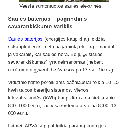
Veesla sumontuotos saulės elektrinės
Saulės baterijos – pagrindinis
savarankiškumo variklis
Saulės baterijos
(energijos kaupikliai) leidžia
sukaupti dienos metu pagamintą elektrą ir naudoti
ją vakarais, kai saulės nėra. Be jų „visiškas
savarankiškumas“ yra neįmanomas (nebent
norėtumėte gyventi be šviesos po 17 val. žiemą).
Vidutinio namo poreikiams dažniausiai reikia 10–15
kWh talpos baterijų sistemos. Vienos
kilovatvalandės (kWh) kaupiklio kaina siekia apie
800–1000 eurų, tad visa sistema atsieina 8000–13
000 eurų.
Laimei, APVA taip pat teikia paramą energijos