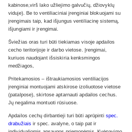
kabinose,virš lako užliejimo galvučių, džiovyklų
viduje). Be to ventiliaciniai įrenginiai blokuojami su
įrengimais taip, kad išjungus ventiliacinę sistemą,
išjungiami ir įrengimai.
Šviežias oras turi būti tiekiamas visoje apdailos
cecho teritorijoje ir darbo vietose. Įrengimai,
kuriuos naudojant išsiskiria kenksmingos
medžiagos,
Pritekamosios – ištraukiamosios ventiliacijos
įrenginiai montuojami atskirose izoliuotose vietose
(patalpose), skirtose aptarnauti apdailos cechus.
Jų negalima montuoti rūsiuose.
Apdailos cechų dirbantieji turi būti aprūpinti
spec.
drabužiais
ir spec. avalyne, o taip pat ir
individualiomis apsaugos priemonėmis. Kvėpavimo