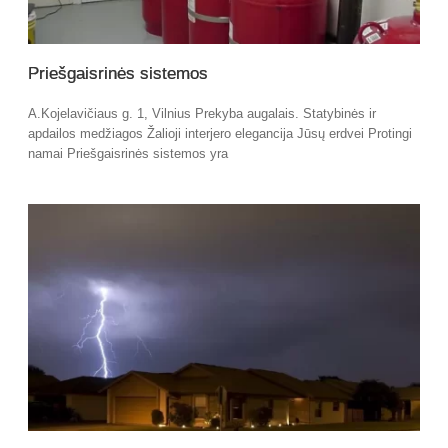
Priešgaisrinės sistemos
A.Kojelavičiaus g. 1, Vilnius Prekyba augalais. Statybinės ir
apdailos medžiagos Žalioji interjero elegancija Jūsų erdvei Protingi
namai Priešgaisrinės sistemos yra