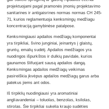
projektuojami pagal pramonės įmonių projektavimo
sanitarines ir antigaisrines normas normas CH 245-
71, kurios reglamentuoja kenksmingų medžiagu
koncentraciją gamybinėse patalpose.
Kenksmingiausi apdailos medžiagų komponentai
yra tirpikliai, švino junginiai, įeinantys į glaistų,
gruntų, emalių sudėtį. Apdailos medžiagos yra
nuodingos išpurkštos ir dulkių pavidale, kurios
gaunamos šlifuojant sausą apdailos dangą.
Kenksmingas apdailos medžiagų veikimas
pasireiškia įkvėpus apdailos medžiagų garus arba
patekus jiems ant odos.
Iš tirpiklių nuodingiausi yra aromatiniai
angliavandeniai – toluolas, benzolas, ksilolas,
stirolas. Šie tirpikliai sukelia kraujo sudėties