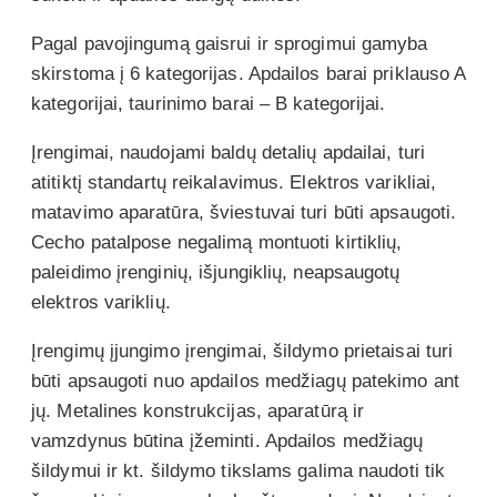
Pagal pavojingumą gaisrui ir sprogimui gamyba
skirstoma į 6 kategorijas. Apdailos barai priklauso A
kategorijai, taurinimo barai – B kategorijai.
Įrengimai, naudojami baldų detalių apdailai, turi
atitiktį standartų reikalavimus. Elektros varikliai,
matavimo aparatūra, šviestuvai turi būti apsaugoti.
Cecho patalpose negalimą montuoti kirtiklių,
paleidimo įrenginių, išjungiklių, neapsaugotų
elektros variklių.
Įrengimų įjungimo įrengimai, šildymo prietaisai turi
būti apsaugoti nuo apdailos medžiagų patekimo ant
jų. Metalines konstrukcijas, aparatūrą ir
vamzdynus būtina įžeminti. Apdailos medžiagų
šildymui ir kt. šildymo tikslams galima naudoti tik