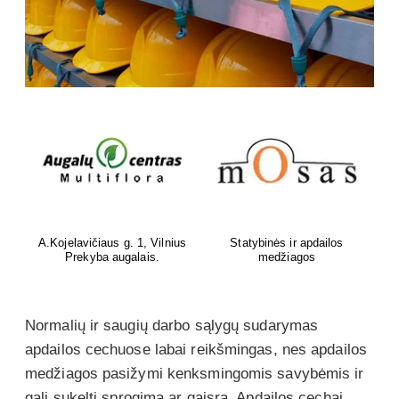
A.Kojelavičiaus g. 1, Vilnius
Statybinės ir apdailos
Prekyba augalais.
medžiagos
Normalių ir saugių darbo sąlygų sudarymas
apdailos cechuose labai reikšmingas, nes apdailos
medžiagos pasižymi kenksmingomis savybėmis ir
gali sukelti sprogimą ar gaisrą. Apdailos cechai