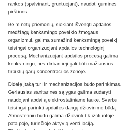
rankos (spalvinant, gruntuojant), naudoti gumines
pirštines.
Be minėtų priemonių, siekiant išvengti apdailos
medžiagų kenksmingo poveikio žmogaus
organizmui, galima sumažinti kenksmingą poveikį
teisingai organizuojant apdailos technologinį
procesą. Mechanizuojant apdailos procesą galima
kenksmingo, nes dirbantieji gali būti mažiausios
tirpiklių garų koncentracijos zonoje.
Didelę įtaką turi ir mechanizacijos būdo parinkimas.
Geriausias sanitarines sąlygas galima sudaryti
naudojant apdailą elektrostatiniame lauke. Svarbu
teisingai parinkti apdailos dangų džiovinimo būdą.
Atmosferiniu būdu galima džiovinti tik izoliuotoje
patalpoje, turinčioje aktyvią ventiliaciją.