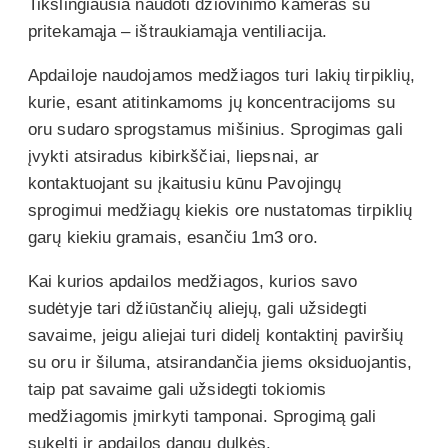
Tikslingiausia naudoti džiovinimo kameras su
pritekamąja – ištraukiamąja ventiliacija.
Apdailoje naudojamos medžiagos turi lakių tirpiklių,
kurie, esant atitinkamoms jų koncentracijoms su
oru sudaro sprogstamus mišinius. Sprogimas gali
įvykti atsiradus kibirkščiai, liepsnai, ar
kontaktuojant su įkaitusiu kūnu Pavojingų
sprogimui medžiagų kiekis ore nustatomas tirpiklių
garų kiekiu gramais, esančiu 1m3 oro.
Kai kurios apdailos medžiagos, kurios savo
sudėtyje tari džiūstančių aliejų, gali užsidegti
savaime, jeigu aliejai turi didelį kontaktinį paviršių
su oru ir šiluma, atsirandančia jiems oksiduojantis,
taip pat savaime gali užsidegti tokiomis
medžiagomis įmirkyti tamponai. Sprogimą gali
sukelti ir apdailos dangų dulkės.