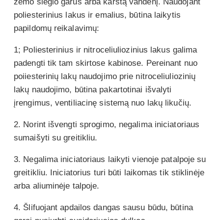
žemo slėgio garus arba karštą vandenį. Naudojant
poliesterinius lakus ir emalius, būtina laikytis
papildomų reikalavimų:
1; Poliesterinius ir nitroceliuliozinius lakus galima
padengti tik tam skirtose kabinose. Pereinant nuo
poiiesterinių lakų naudojimo prie nitroceliuliozinių
lakų naudojimo, būtina pakartotinai išvalyti
įrengimus, ventiliacinę sistemą nuo lakų likučių.
2. Norint išvengti sprogimo, negalima iniciatoriaus
sumaišyti su greitikliu.
3. Negalima iniciatoriaus laikyti vienoje patalpoje su
greitikliu. Iniciatorius turi būti laikomas tik stiklinėje
arba aliuminėje talpoje.
4. Šlifuojant apdailos dangas sausu būdu, būtina