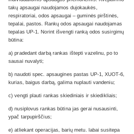
takų apsaugai naudojamos dujokaukės,
respiratoriai, odos apsaugai – guminės pirštinės,
tepalai, pastos. Rankų odos apsaugai naudojamas
tepalas UP-1. Norint išvengti ranką odos susirgimų
būtina:
a) pradedant darbą rankas ištepti vazelinu, po to
sausai nuvalyti;
b) naudoti spec. apsaugines pastas UP-1, XUOT-6,
kurias, baigus darbą, galima nuplauti vandeniu;
c) vengti plauti rankas skiediniais ir skiedikliais;
d) nusiplovus rankas būtina jas gerai nusausinti,
ypač tarpupirščius;
e) atliekant operacijas, barių metu. labai susitepa