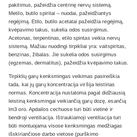
pakitimus, pažeidžia centrinę nervų sistemą.
Metilo, butilo spiritai – nuodai, pažeidžiantys
regėjimą. Etilo, butilo acetatai pažeidžia regėjimą,
kvėpavimo takus, sukelia odos susirgimus.
Acetonas, terpentinas, etilo spintas veikia nervų
sistemą. Mažiau nuodingi tirpikliai yra: vaitspiritas,
benzinas, žibalas. Jie sukelia odos susirgimus
(egzemas, dermatitus), pažeidžia kvėpavimo takus.
Tirpiklių garų kenksmingas veikimas pasireiškia
tada, kai jų garų koncentracija viršija leistinas
normas. Koncentracija nustatoma pagal didžiausią
leistiną kenksmingai veikiančią garų dozę, esančią
lm3 oro. Apdailos cechuose turi būti vietinė ir
bendroji ventiliacija. Ištraukiamoji ventiliacija turi
būti montuojama visose kenksmingas medžiagas
išskiriančiose darbo vietose (purškimo