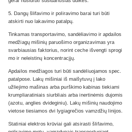
gerai nusiurbti susidariusias dulkes.
5. Dangų šlifavimo ir poliravimo barai turi būti
atskirti nuo lakavimo patalpų.
Tinkamas transportavimo, sandėliavimo ir apdailos
medžiagų mišinių paruošimo organizavimas yra
svarbiausias faktorius, norint ceche išvengti sprogi
mo ir neleistinų koncentracįjų.
Apdailos medžiagos turi būti sandėliuojamos spec.
patalpose. Lakų mišiniai iš maišytuvų į lako
užliejimo mašinas arba purškimo kabinas tiekiami
krumpliaratiniais siurbliais arba inertinėmis dujomis
(azotu, anglies dvideginiu). Lakų mišinių naudojimo
vietose tiesiamos dvi lygiagrečios vamzdžių linijos.
Statiniai elektros krūviai gali atsirasti šlifavimo,
poliravimo metu, vamzdynais transportuojant