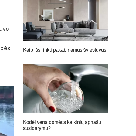
buvo
ybės
Kaip išsirinkti pakabinamus šviestuvus
Kodėl verta domėtis kalkinių apnašų
susidarymu?