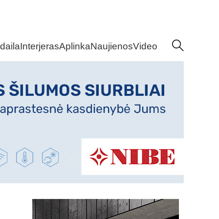
daila
Interjeras
Aplinka
Naujienos
Video