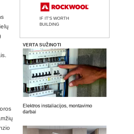
ms
IF IT'S WORTH
BUILDING
ielų
)
VERTA SUŽINOTI
is.
Elektros instaliacijos, montavimo
voros
darbai
 amžių
inzio