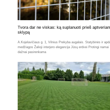
Tvora dar ne viskas: ką suplanuoti prieš aptverian
sklypą
A.Kojelavičiaus g. 1, Vilnius Prekyba augalais. Statybinės ir apd
medžiagos Žalioji interjero elegancija Jūsų erdvei Protingi namai
dažnai pasirenkama