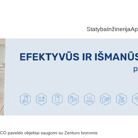
Statyba
Inžinerija
Ap
O paveldo objektai saugomi su Zenturo tvoromis