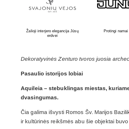
i
A.Kojelavičiaus g. 1, Vilnius
Statybinės ir apdailos 
Prekyba augalais.
Dekoratyvinės Zenturo tvoros juosia archeol
Pasaulio istorijos lobiai
Aquileia – stebuklingas miestas, kuriame į
dvasingumas.
Čia galima išvysti Romos Šv. Marijos Bazilik
ir kultūrinės reikšmės abu šie objektai bu