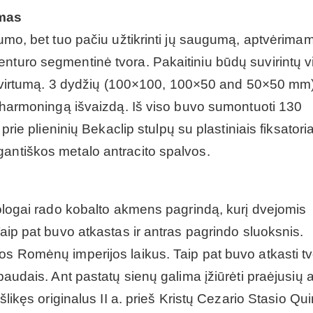
imas
numo, bet tuo pačiu užtikrinti jų saugumą, aptvėrima
nturo segmentinė tvora. Pakaitiniu būdų suvirintų v
lį tvirtumą. 3 dydžių (100×100, 100×50 and 50×50 mm
ir harmoningą išvaizdą. Iš viso buvo sumontuoti 130
prie plieninių Bekaclip stulpų su plastiniais fiksatoria
gantiškos metalo antracito spalvos.
heologai rado kobalto akmens pagrindą, kurį dvejomis
Taip pat buvo atkastas ir antras pagrindo sluoksnis.
os Romėnų imperijos laikus. Taip pat buvo atkasti t
spaudais. Ant pastatų sienų galima įžiūrėti praėjusių
šlikęs originalus II a. prieš Kristų Cezario Stasio Qu