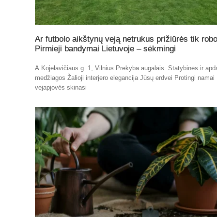
Ar futbolo aikštynų veją netrukus prižiūrės tik robo
Pirmieji bandymai Lietuvoje – sėkmingi
A.Kojelavičiaus g. 1, Vilnius Prekyba augalais. Statybinės ir apd
medžiagos Žalioji interjero elegancija Jūsų erdvei Protingi namai
vejapjovės skinasi