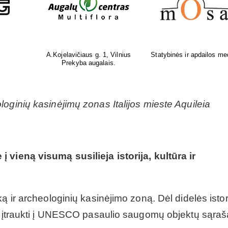
medžiagos
Žalioji interjero elegancija Jūsų
Protingi namai
erdvei
oginių kasinėjimų zonas Italijos mieste Aquileia
 vieną visumą susilieja istorija, kultūra ir
ą ir archeologinių kasinėjimo zoną. Dėl didelės isto
vo įtraukti į UNESCO pasaulio saugomų objektų sąraš