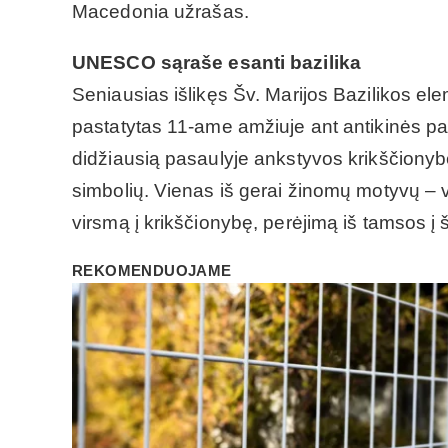
Macedonia užrašas.
UNESCO sąraše esanti bazilika
Seniausias išlikęs Šv. Marijos Bazilikos el
pastatytas 11-ame amžiuje ant antikinės pas
didžiausią pasaulyje ankstyvos krikščionyb
simbolių. Vienas iš gerai žinomų motyvų – v
virsmą į krikščionybę, perėjimą iš tamsos į 
REKOMENDUOJAME