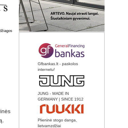
Gfbankas.lt - paskolos
internetu!
JUNG - MADE IN
GERMANY | SINCE 1912
rinės
ą.
Plieninė stogo danga,
lietvamzdžiai