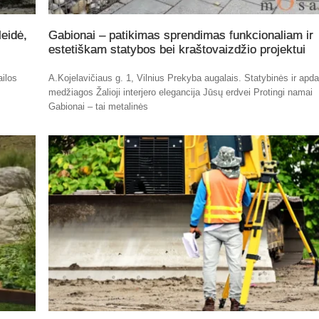
eidė,
Gabionai – patikimas sprendimas funkcionaliam ir
estetiškam statybos bei kraštovaizdžio projektui
ailos
A.Kojelavičiaus g. 1, Vilnius Prekyba augalais. Statybinės ir apda
medžiagos Žalioji interjero elegancija Jūsų erdvei Protingi namai
Gabionai – tai metalinės