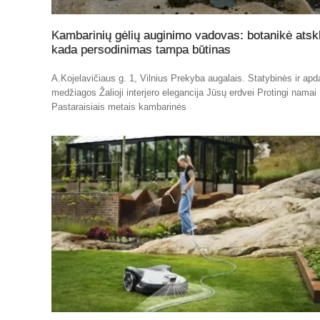
Kambarinių gėlių auginimo vadovas: botanikė atskl
kada persodinimas tampa būtinas
A.Kojelavičiaus g. 1, Vilnius Prekyba augalais. Statybinės ir apd
medžiagos Žalioji interjero elegancija Jūsų erdvei Protingi namai
Pastaraisiais metais kambarinės