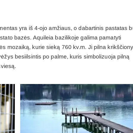
ementas yra iš 4-ojo amžiaus, o dabartinis pastatas 
tato bazės. Aquileia bazilikoje galima pamatyti
ės mozaiką, kurie sieką 760 kv.m. Ji pilna krikščion
ėžys besiilsintis po palme, kuris simbolizuoja pilną
šviesą.