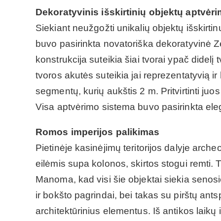
Dekoratyvinis išskirtinių objektų aptvėr
Siekiant neužgožti unikalių objektų išskirti
buvo pasirinkta novatoriška dekoratyvinė Ze
konstrukcija suteikia šiai tvorai ypač dide
tvoros akutės suteikia jai reprezentatyvią 
segmentų, kurių aukštis 2 m. Pritvirtinti juos 
Visa aptvėrimo sistema buvo pasirinkta ele
Romos imperijos palikimas
Pietinėje kasinėjimų teritorijos dalyje arc
eilėmis supa kolonos, skirtos stogui remti. 
Manoma, kad visi šie objektai siekia senosi
ir bokšto pagrindai, bei takas su pirštų ant
architektūrinius elementus. Iš antikos laikų i