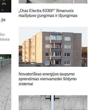
„Oras Electra 6330F“ Išmanusis
maišytuvo įjungimas ir išjungimas
 jis
ilos
Robotai
Novatoriškas energijos taupymo
sprendimas vienvamzdei šildymo
sistemai