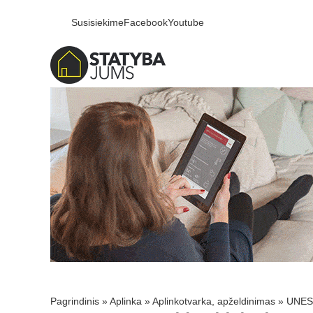
Susisiekime
Facebook
Youtube
Pagrindinis
»
Aplinka
»
Aplinkotvarka, apželdinimas
»
UNESC