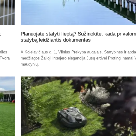
t
Planuojate statyti lieptą? Sužinokite, kada privalo
statybą leidžiantis dokumentas
ailos
A.Kojelavičiaus g. 1, Vilnius Prekyba augalais. Statybinės ir apda
 Tvora
medžiagos Žalioji interjero elegancija Jūsų erdvei Protingi namai 
maudynių,