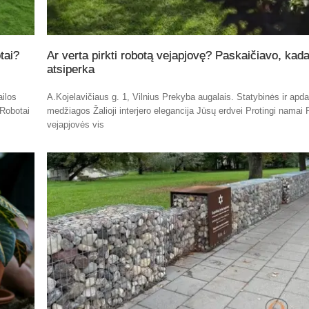
tai?
Ar verta pirkti robotą vejapjovę? Paskaičiavo, kada
atsiperka
ailos
A.Kojelavičiaus g. 1, Vilnius Prekyba augalais. Statybinės ir apda
 Robotai
medžiagos Žalioji interjero elegancija Jūsų erdvei Protingi namai 
vejapjovės vis