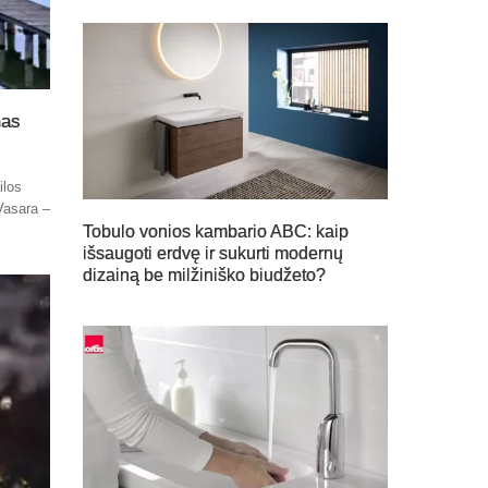
mas
ilos
Vasara –
Tobulo vonios kambario ABC: kaip
išsaugoti erdvę ir sukurti modernų
dizainą be milžiniško biudžeto?