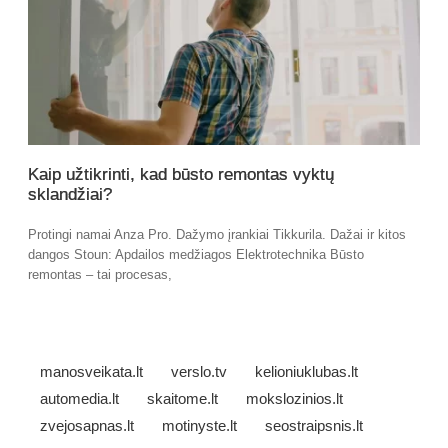
Kaip užtikrinti, kad būsto remontas vyktų
sklandžiai?
Protingi namai Anza Pro. Dažymo įrankiai Tikkurila. Dažai ir kitos
dangos Stoun: Apdailos medžiagos Elektrotechnika Būsto
remontas – tai procesas,
manosveikata.lt
verslo.tv
kelioniuklubas.lt
automedia.lt
skaitome.lt
mokslozinios.lt
zvejosapnas.lt
motinyste.lt
seostraipsnis.lt