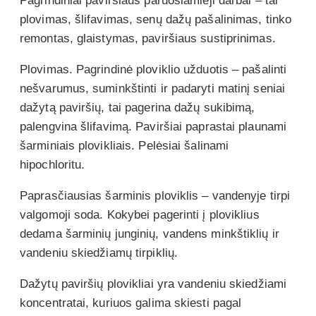
Pagrindiniai paviršiaus paruošiamieji darbai – tai
plovimas, šlifavimas, senų dažų pašalinimas, tinko
remontas, glaistymas, paviršiaus sustiprinimas.
Plovimas. Pagrindinė ploviklio užduotis – pašalinti
nešvarumus, suminkštinti ir padaryti matinį seniai
dažytą paviršių, tai pagerina dažų sukibimą,
palengvina šlifavimą. Paviršiai paprastai plaunami
šarminiais plovikliais. Pelėsiai šalinami
hipochloritu.
Paprasčiausias šarminis ploviklis – vandenyje tirpi
valgomoji soda. Kokybei pagerinti į ploviklius
dedama šarminių junginių, vandens minkštiklių ir
vandeniu skiedžiamų tirpiklių.
Dažytų paviršių plovikliai yra vandeniu skiedžiami
koncentratai, kuriuos galima skiesti pagal