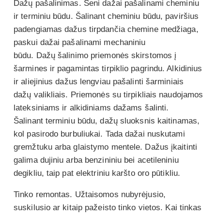
Dažų pašalinimas. Seni dažai pašalinami cheminiu
ir terminiu būdu. Šalinant cheminiu būdu, paviršius
padengiamas dažus tirpdančia chemine medžiaga,
paskui dažai pašalinami mechaniniu
būdu. Dažų šalinimo priemonės skirstomos į
šarmines ir pagamintas tirpiklio pagrindu. Alkidinius
ir aliejinius dažus lengviau pašalinti šarminiais
dažų valikliais. Priemonės su tirpikliais naudojamos
lateksiniams ir alkidiniams dažams šalinti.
Šalinant terminiu būdu, dažų sluoksnis kaitinamas,
kol pasirodo burbuliukai. Tada dažai nuskutami
gremžtuku arba glaistymo mentele. Dažus įkaitinti
galima dujiniu arba benzininiu bei acetileniniu
degikliu, taip pat elektriniu karšto oro pūtikliu.
Tinko remontas. Užtaisomos nubyrėjusio,
suskilusio ar kitaip pažeisto tinko vietos. Kai tinkas