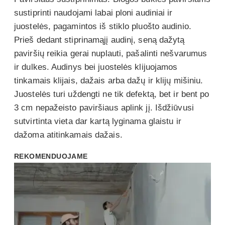
sustiprinti naudojami labai ploni audiniai ir
juostelės, pagamintos iš stiklo pluošto audinio.
Prieš dedant stiprinamąjį audinį, seną dažytą
paviršių reikia gerai nuplauti, pašalinti nešvarumus
ir dulkes. Audinys bei juostelės klijuojamos
tinkamais klijais, dažais arba dažų ir klijų mišiniu.
Juostelės turi uždengti ne tik defektą, bet ir bent po
3 cm nepažeisto paviršiaus aplink jį. Išdžiūvusi
sutvirtinta vieta dar kartą lyginama glaistu ir
dažoma atitinkamais dažais.
REKOMENDUOJAME