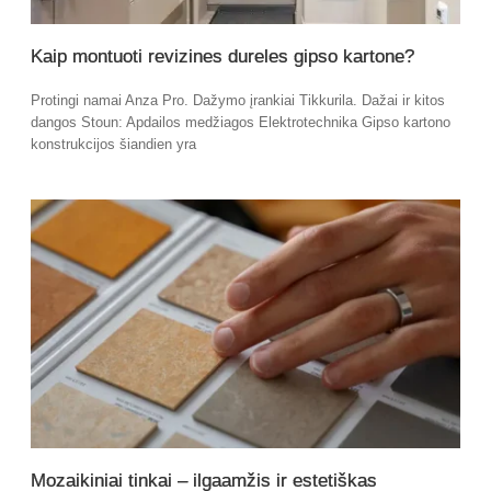
Kaip montuoti revizines dureles gipso kartone?
Protingi namai Anza Pro. Dažymo įrankiai Tikkurila. Dažai ir kitos
dangos Stoun: Apdailos medžiagos Elektrotechnika Gipso kartono
konstrukcijos šiandien yra
Mozaikiniai tinkai – ilgaamžis ir estetiškas