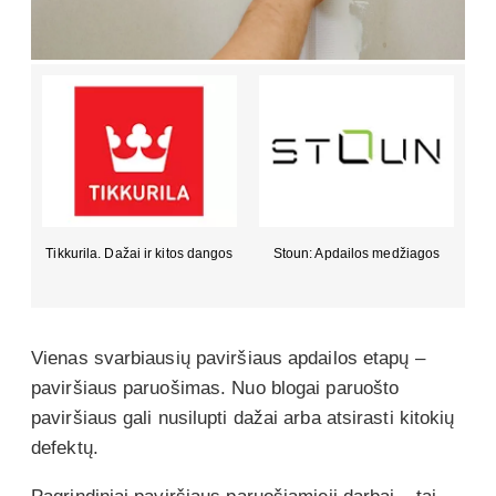
i
Tikkurila. Dažai ir kitos dangos
Stoun: Apdailos medžiagos
Vienas svarbiausių paviršiaus apdailos etapų –
paviršiaus paruošimas. Nuo blogai paruošto
paviršiaus gali nusilupti dažai arba atsirasti kitokių
defektų.