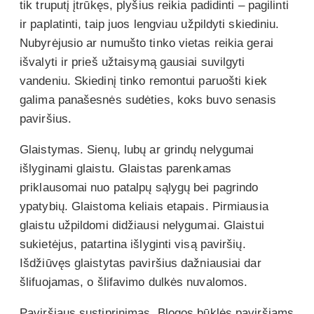
tik truputį įtrūkęs, plyšius reikia padidinti – pagilinti
ir paplatinti, taip juos lengviau užpildyti skiediniu.
Nubyrėjusio ar numušto tinko vietas reikia gerai
išvalyti ir prieš užtaisymą gausiai suvilgyti
vandeniu. Skiedinį tinko remontui paruošti kiek
galima panašesnės sudėties, koks buvo senasis
paviršius.
Glaistymas. Sienų, lubų ar grindų nelygumai
išlyginami glaistu. Glaistas parenkamas
priklausomai nuo patalpų sąlygų bei pagrindo
ypatybių. Glaistoma keliais etapais. Pirmiausia
glaistu užpildomi didžiausi nelygumai. Glaistui
sukietėjus, patartina išlyginti visą paviršių.
Išdžiūvęs glaistytas paviršius dažniausiai dar
šlifuojamas, o šlifavimo dulkės nuvalomos.
Paviršiaus sustiprinimas. Blogos būklės paviršiams