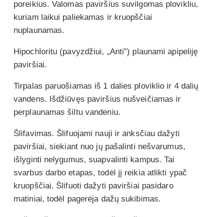
poreikius. Valomas paviršius suvilgomas plovikliu,
kuriam laikui paliekamas ir kruopščiai
nuplaunamas.
Hipochloritu (pavyzdžiui, „Anti”) plaunami apipeliję
paviršiai.
Tirpalas paruošiamas iš 1 dalies ploviklio ir 4 dalių
vandens. Išdžiūvęs paviršius nušveičiamas ir
perplaunamas šiltu vandeniu.
Šlifavimas. Šlifuojami nauji ir anksčiau dažyti
paviršiai, siekiant nuo jų pašalinti nešvarumus,
išlyginti nelygumus, suapvalinti kampus. Tai
svarbus darbo etapas, todėl jį reikia atlikti ypač
kruopščiai. Šlifuoti dažyti paviršiai pasidaro
matiniai, todėl pagerėja dažų sukibimas.