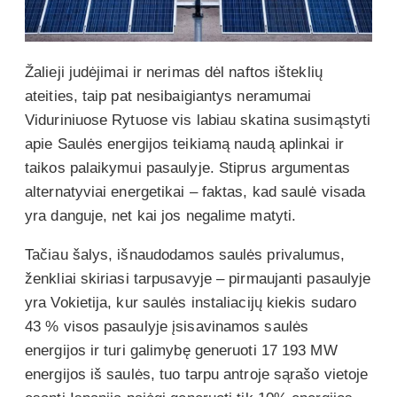
Žalieji judėjimai ir nerimas dėl naftos išteklių
ateities, taip pat nesibaigiantys neramumai
Viduriniuose Rytuose vis labiau skatina susimąstyti
apie Saulės energijos teikiamą naudą aplinkai ir
taikos palaikymui pasaulyje. Stiprus argumentas
alternatyviai energetikai – faktas, kad saulė visada
yra danguje, net kai jos negalime matyti.
Tačiau šalys, išnaudodamos saulės privalumus,
ženkliai skiriasi tarpusavyje – pirmaujanti pasaulyje
yra Vokietija, kur saulės instaliacijų kiekis sudaro
43 % visos pasaulyje įsisavinamos saulės
energijos ir turi galimybę generuoti 17 193 MW
energijos iš saulės, tuo tarpu antroje sąrašo vietoje