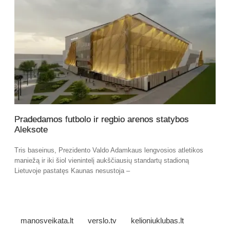
Pradedamos futbolo ir regbio arenos statybos
Aleksote
Tris baseinus, Prezidento Valdo Adamkaus lengvosios atletikos
maniežą ir iki šiol vienintelį aukščiausių standartų stadioną
Lietuvoje pastatęs Kaunas nesustoja –
manosveikata.lt
verslo.tv
kelioniuklubas.lt