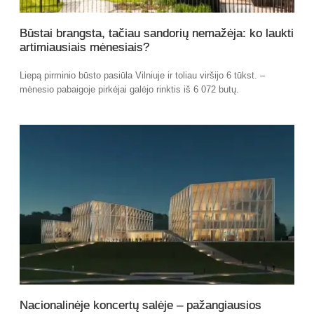
Būstai brangsta, tačiau sandorių nemažėja: ko laukti
artimiausiais mėnesiais?
Liepą pirminio būsto pasiūla Vilniuje ir toliau viršijo 6 tūkst. –
mėnesio pabaigoje pirkėjai galėjo rinktis iš 6 072 butų.
Nacionalinėje koncertų salėje – pažangiausios