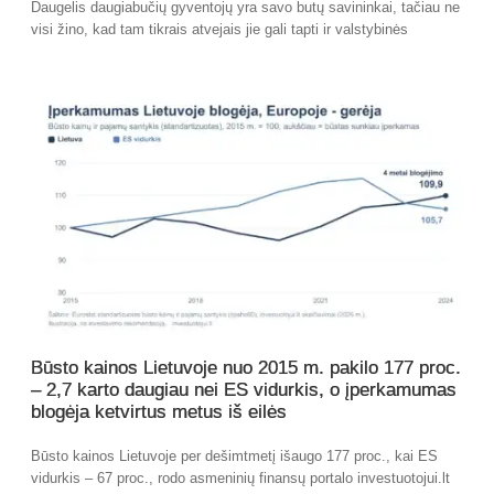
Daugelis daugiabučių gyventojų yra savo butų savininkai, tačiau ne
visi žino, kad tam tikrais atvejais jie gali tapti ir valstybinės
Būsto kainos Lietuvoje nuo 2015 m. pakilo 177 proc.
– 2,7 karto daugiau nei ES vidurkis, o įperkamumas
blogėja ketvirtus metus iš eilės
Būsto kainos Lietuvoje per dešimtmetį išaugo 177 proc., kai ES
vidurkis – 67 proc., rodo asmeninių finansų portalo investuotojui.lt