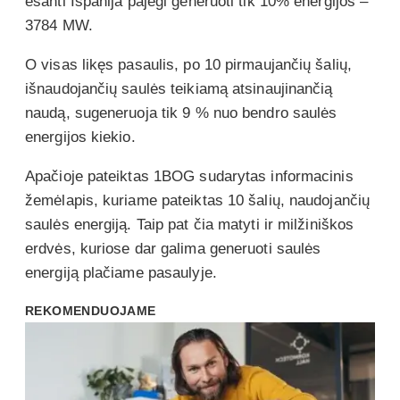
esanti Ispanija pajėgi generuoti tik 10% energijos –
3784 MW.
O visas likęs pasaulis, po 10 pirmaujančių šalių,
išnaudojančių saulės teikiamą atsinaujinančią
naudą, sugeneruoja tik 9 % nuo bendro saulės
energijos kiekio.
Apačioje pateiktas 1BOG sudarytas informacinis
žemėlapis, kuriame pateiktas 10 šalių, naudojančių
saulės energiją. Taip pat čia matyti ir milžiniškos
erdvės, kuriose dar galima generuoti saulės
energiją plačiame pasaulyje.
REKOMENDUOJAME