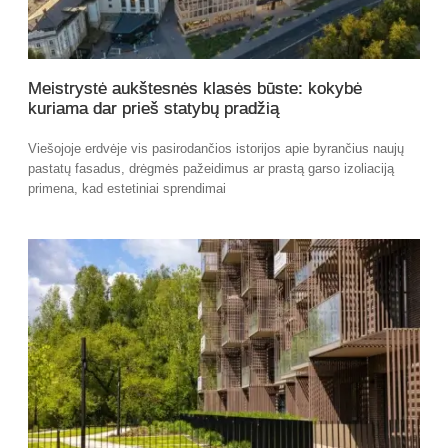
Meistrystė aukštesnės klasės būste: kokybė
kuriama dar prieš statybų pradžią
Viešojoje erdvėje vis pasirodančios istorijos apie byrančius naujų
pastatų fasadus, drėgmės pažeidimus ar prastą garso izoliaciją
primena, kad estetiniai sprendimai