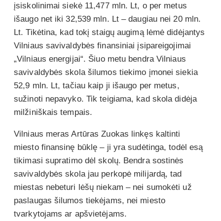
įsiskolinimai siekė 11,477 mln. Lt, o per metus
išaugo net iki 32,539 mln. Lt – daugiau nei 20 mln.
Lt. Tikėtina, kad tokį staigų augimą lėmė didėjantys
Vilniaus savivaldybės finansiniai įsipareigojimai
„Vilniaus energijai“. Šiuo metu bendra Vilniaus
savivaldybės skola šilumos tiekimo įmonei siekia
52,9 mln. Lt, tačiau kaip ji išaugo per metus,
sužinoti nepavyko. Tik teigiama, kad skola didėja
milžiniškais tempais.
Vilniaus meras Artūras Zuokas linkęs kaltinti
miesto finansinę būklę – ji yra sudėtinga, todėl esą
tikimasi supratimo dėl skolų. Bendra sostinės
savivaldybės skola jau perkopė milijardą, tad
miestas nebeturi lėšų niekam – nei sumokėti už
paslaugas šilumos tiekėjams, nei miesto
tvarkytojams ar apšvietėjams.