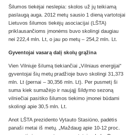
Šilumos tiekėjai neslepia: skolos už jų teikiamą
paslaugą auga. 2012 metų sausio 1 dieną vartotojai
Lietuvos šilumos tiekėjų asociacijai (LŠTA)
priklausančioms įmonėms buvo skolingi daugiau
nei 222,4 mln. Lt, o jau po metų – 254,2 mln. Lt.
Gyventojai vasarą dalį skolų grąžina
Vien Vilniuje šilumą tiekiančiai „Vilniaus energijai“
gyventojai šių metų pradžioje buvo skolingi 31,373
mln. Lt (pernai – 30,356 mln. Lt). Per pusmetį ši
suma kiek sumažėjo ir naująjį šildymo sezoną
vilniečiai pasitiko šilumos tiekimo įmonei būdami
skolingi apie 30,5 mln. Lt.
Anot LŠTA prezidento Vytauto Stasiūno, padėtis
panaši metai iš metų. „Maždaug apie 10-12 proc.