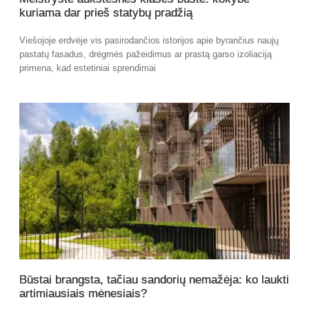
kuriama dar prieš statybų pradžią
Viešojoje erdvėje vis pasirodančios istorijos apie byrančius naujų
pastatų fasadus, drėgmės pažeidimus ar prastą garso izoliaciją
primena, kad estetiniai sprendimai
Būstai brangsta, tačiau sandorių nemažėja: ko laukti
artimiausiais mėnesiais?