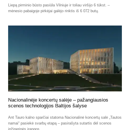
Liepą pirminio būsto pasiūla Vilniuje ir toliau viršijo 6 tūkst. –
mėnesio pabaigoje pirkėjai galėjo rinktis iš 6 072 butų.
Nacionalinėje koncertų salėje – pažangiausios
scenos technologijos Baltijos šalyse
Ant Tauro kalno sparčiai statoma Nacionalinė koncertų salė „Tautos
namai“ pasiekė svarbų etapą – pasirašyta sutartis dėl scenos
inžinerinės įrangos