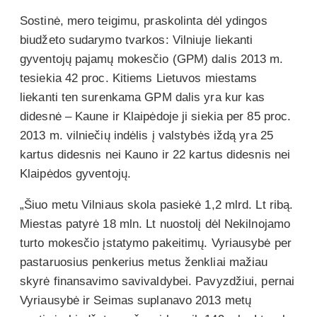
Sostinė, mero teigimu, praskolinta dėl ydingos
biudžeto sudarymo tvarkos: Vilniuje liekanti
gyventojų pajamų mokesčio (GPM) dalis 2013 m.
tesiekia 42 proc. Kitiems Lietuvos miestams
liekanti ten surenkama GPM dalis yra kur kas
didesnė – Kaune ir Klaipėdoje ji siekia per 85 proc.
2013 m. vilniečių indėlis į valstybės iždą yra 25
kartus didesnis nei Kauno ir 22 kartus didesnis nei
Klaipėdos gyventojų.
„Šiuo metu Vilniaus skola pasiekė 1,2 mlrd. Lt ribą.
Miestas patyrė 18 mln. Lt nuostolį dėl Nekilnojamo
turto mokesčio įstatymo pakeitimų. Vyriausybė per
pastaruosius penkerius metus ženkliai mažiau
skyrė finansavimo savivaldybei. Pavyzdžiui, pernai
Vyriausybė ir Seimas suplanavo 2013 metų