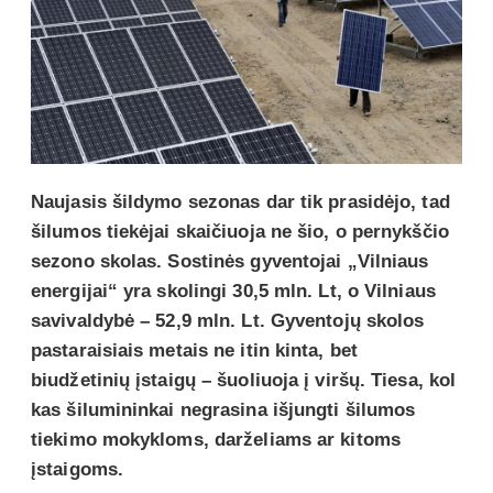
Naujasis šildymo sezonas dar tik prasidėjo, tad
šilumos tiekėjai skaičiuoja ne šio, o pernykščio
sezono skolas. Sostinės gyventojai „Vilniaus
energijai“ yra skolingi 30,5 mln. Lt, o Vilniaus
savivaldybė – 52,9 mln. Lt. Gyventojų skolos
pastaraisiais metais ne itin kinta, bet
biudžetinių įstaigų – šuoliuoja į viršų. Tiesa, kol
kas šilumininkai negrasina išjungti šilumos
tiekimo mokykloms, darželiams ar kitoms
įstaigoms.