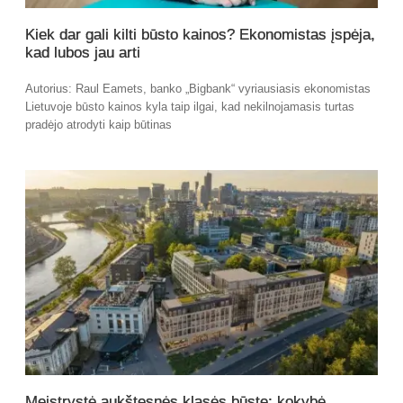
Kiek dar gali kilti būsto kainos? Ekonomistas įspėja,
kad lubos jau arti
Autorius: Raul Eamets, banko „Bigbank“ vyriausiasis ekonomistas
Lietuvoje būsto kainos kyla taip ilgai, kad nekilnojamasis turtas
pradėjo atrodyti kaip būtinas
Meistrystė aukštesnės klasės būste: kokybė