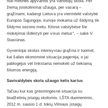
nuo metinės apyvartos yra vartotojų skola. Per
žiemą įsiskolinimai užauga, per vasarą –
grąžinami, kadangi Lietuva yra vienintelė valstybė
Europos Sąjungoje, kurioje mokama už šildymą tik
šildymo sezono metu. Kitose valstybėse šie
mokėjimai išdėstyti per visus metus“, – sakė V.
Stasiūnas.
Gyventojai skolas intensyviau grąžina ir tuomet,
kai šalies ekonominė situacija pagerėja, o jai
pablogėjus vėl linkstama nemokėti už tiekiamą
šilumos energiją.
Savivaldybės skola užaugo kelis kartus
Tačiau kur kas grėsmingesnė situacija su
biudžetinių įstaigų skolomis. LŠTA duomenimis,
2012 m. sausio 1 d. tokių Vilniaus įstaigų