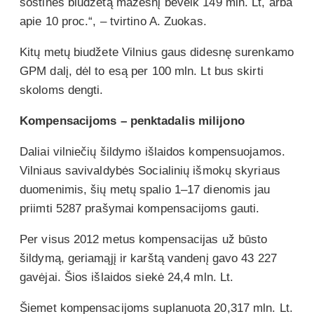
sostinės biudžetą mažesnį beveik 149 mln. Lt, arba
apie 10 proc.“, – tvirtino A. Zuokas.
Kitų metų biudžete Vilnius gaus didesnę surenkamo
GPM dalį, dėl to esą per 100 mln. Lt bus skirti
skoloms dengti.
Kompensacijoms – penktadalis milijono
Daliai vilniečių šildymo išlaidos kompensuojamos.
Vilniaus savivaldybės Socialinių išmokų skyriaus
duomenimis, šių metų spalio 1–17 dienomis jau
priimti 5287 prašymai kompensacijoms gauti.
Per visus 2012 metus kompensacijas už būsto
šildymą, geriamąjį ir karštą vandenį gavo 43 227
gavėjai. Šios išlaidos siekė 24,4 mln. Lt.
Šiemet kompensacijoms suplanuota 20,317 mln. Lt.