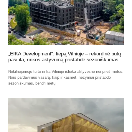
„EIKA Development“: liepą Vilniuje – rekordinė butų
pasiūla, rinkos aktyvumą pristabdė sezoniškumas
Nekilnojamojo turto rinka Vilniuje išlieka aktyvesnė nei prieš metus.
Nors pardavimus vasarą, kaip ir kasmet, nežymiai pristabdo
sezoniškumas, bendri metų