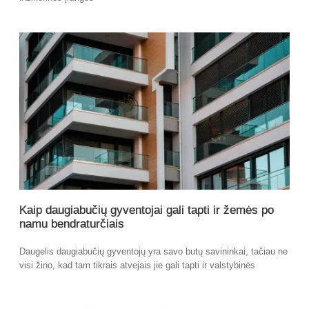
Kaip daugiabučių gyventojai gali tapti ir žemės po
namu bendraturčiais
Daugelis daugiabučių gyventojų yra savo butų savininkai, tačiau ne
visi žino, kad tam tikrais atvejais jie gali tapti ir valstybinės