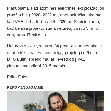
Planuojama, kad atominės elektrinės eksploatacijos
pradžia būtų 2020–2022 m., nors anksčiau skelbta,
kad VAE darbą turi pradėti 2020 m. Skaičiuojama,
kad bendra projekto suma neturėtų viršyti 5 mlrd.
eurų arba 17 mlrd. Lt.
Lietuvos siekis yra turėti 34 proc. elektrinės akcijų,
o tai reiškia šalies investiciją į projektą iki 6 mlrd.
Lt. Galutinį sprendimą, ar investuoti į VAE
planuojama priimti 2015 metais.
Erika Fuks
REKOMENDUOJAME