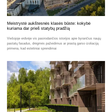
Meistrystė aukštesnės klasės būste: kokybė
kuriama dar prieš statybų pradžią
Viešojoje erdvėje vis pasirodančios istorijos apie byrančius naujų
pastatų fasadus, drėgmės pažeidimus ar prastą garso izoliaciją
primena, kad estetiniai sprendimai