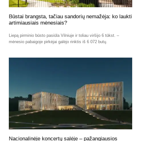
Būstai brangsta, tačiau sandorių nemažėja: ko laukti
artimiausiais mėnesiais?
Liepą pirminio būsto pasiūla Vilniuje ir toliau viršijo 6 tūkst. –
mėnesio pabaigoje pirkėjai galėjo rinktis iš 6 072 butų.
Nacionalinėje koncertų salėje – pažangiausios