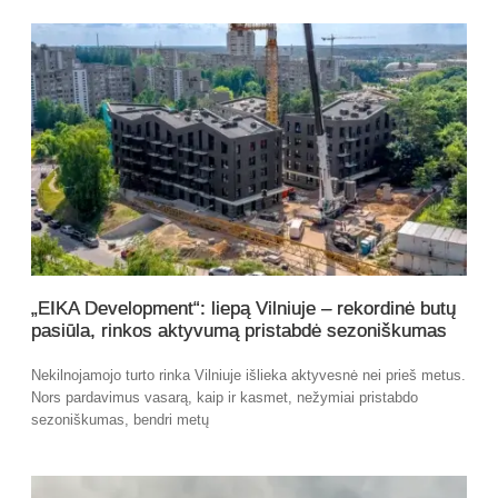
„EIKA Development“: liepą Vilniuje – rekordinė butų
pasiūla, rinkos aktyvumą pristabdė sezoniškumas
Nekilnojamojo turto rinka Vilniuje išlieka aktyvesnė nei prieš metus.
Nors pardavimus vasarą, kaip ir kasmet, nežymiai pristabdo
sezoniškumas, bendri metų