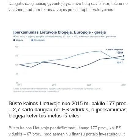
Daugelis daugiabučių gyventojų yra savo butų savininkai, tačiau ne
visi žino, kad tam tikrais atvejais jie gali tapti ir valstybinės
Būsto kainos Lietuvoje nuo 2015 m. pakilo 177 proc.
– 2,7 karto daugiau nei ES vidurkis, o įperkamumas
blogėja ketvirtus metus iš eilės
Būsto kainos Lietuvoje per dešimtmetį išaugo 177 proc., kai ES
vidurkis – 67 proc., rodo asmeninių finansų portalo investuotojui.lt