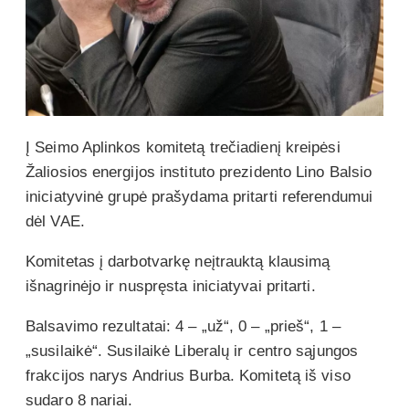
Į Seimo Aplinkos komitetą trečiadienį kreipėsi
Žaliosios energijos instituto prezidento Lino Balsio
iniciatyvinė grupė prašydama pritarti referendumui
dėl VAE.
Komitetas į darbotvarkę neįtrauktą klausimą
išnagrinėjo ir nuspręsta iniciatyvai pritarti.
Balsavimo rezultatai: 4 – „už“, 0 – „prieš“, 1 –
„susilaikė“. Susilaikė Liberalų ir centro sąjungos
frakcijos narys Andrius Burba. Komitetą iš viso
sudaro 8 nariai.