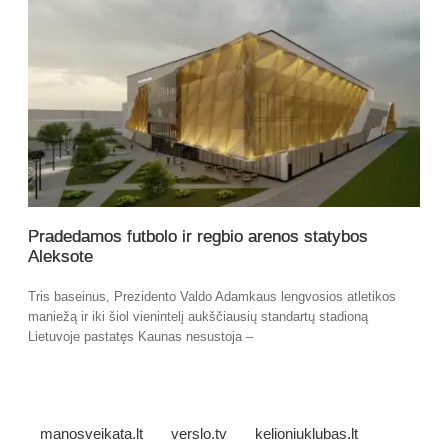
Pradedamos futbolo ir regbio arenos statybos
Aleksote
Tris baseinus, Prezidento Valdo Adamkaus lengvosios atletikos
maniežą ir iki šiol vienintelį aukščiausių standartų stadioną
Lietuvoje pastatęs Kaunas nesustoja –
manosveikata.lt
verslo.tv
kelioniuklubas.lt