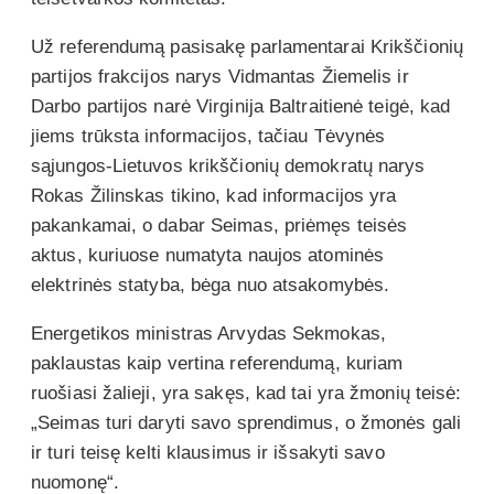
Už referendumą pasisakę parlamentarai Krikščionių
partijos frakcijos narys Vidmantas Žiemelis ir
Darbo partijos narė Virginija Baltraitienė teigė, kad
jiems trūksta informacijos, tačiau Tėvynės
sąjungos-Lietuvos krikščionių demokratų narys
Rokas Žilinskas tikino, kad informacijos yra
pakankamai, o dabar Seimas, priėmęs teisės
aktus, kuriuose numatyta naujos atominės
elektrinės statyba, bėga nuo atsakomybės.
Energetikos ministras Arvydas Sekmokas,
paklaustas kaip vertina referendumą, kuriam
ruošiasi žalieji, yra sakęs, kad tai yra žmonių teisė:
„Seimas turi daryti savo sprendimus, o žmonės gali
ir turi teisę kelti klausimus ir išsakyti savo
nuomonę“.