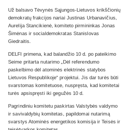
Už balsavo Tėvynės Sąjungos-Lietuvos krikščionių
demokratų frakcijos nariai Justinas Urbanavičius,
Aurelija Stancikienė, komiteto pirmininkas Jonas
Šimėnas ir socialdemokratas Stanislovas
Giedraitis.
DELFI primena, kad balandžio 10 d. po pateikimo
Seime pritarta nutarimo „Dėl referendumo
paskelbimo dėl atominės elektrinės statybos
Lietuvos Respublikoje“ projektui. Jis dar turės būti
svarstomas komitetuose, nuspręsta, kad komitetai
turės apsispręsti iki gegužės 10 d.
Pagrindiniu komitetu paskirtas Valstybės valdymo
ir savivaldybių komitetas, papildomai nutarimą
svarstys Atominės energetikos komisija ir Teisės ir
teisėtvarkos komitetas.