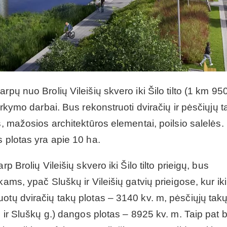
pų nuo Brolių Vileišių skvero iki Šilo tilto (1 km 950
arkymo darbai. Bus rekonstruoti dviračių ir pėsčiųjų t
s, mažosios architektūros elementai, poilsio salelės.
s plotas yra apie 10 ha.
p Brolių Vileišių skvero iki Šilo tilto prieigų, bus
ams, ypač Sluškų ir Vileišių gatvių prieigose, kur iki
otų dviračių takų plotas – 3140 kv. m, pėsčiųjų tak
o ir Sluškų g.) dangos plotas – 8925 kv. m. Taip pat 