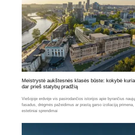
Meistrystė aukštesnės klasės būste: kokybė kuri
dar prieš statybų pradžią
Viešojoje erdvėje vis pasirodančios istorijos apie byrančius nauj
fasadus, drėgmės pažeidimus ar prastą garso izoliaciją primena,
estetiniai sprendimai