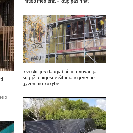
Pirties mediena – kaip pasirinkti
Investicijos daugiabučio renovacijai
sugrįžta pigesne šiluma ir geresne
ti
gyvenimo kokybe
nesio