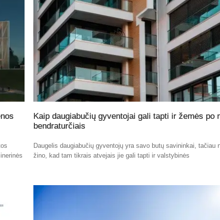
enos
Kaip daugiabučių gyventojai gali tapti ir žemės po
bendraturčiais
tos
Daugelis daugiabučių gyventojų yra savo butų savininkai, tačiau n
inerinės
žino, kad tam tikrais atvejais jie gali tapti ir valstybinės