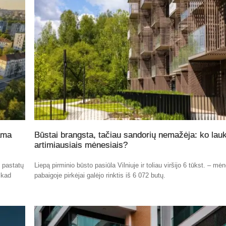
ama
Būstai brangsta, tačiau sandorių nemažėja: ko lauk
artimiausiais mėnesiais?
ų pastatų
Liepą pirminio būsto pasiūla Vilniuje ir toliau viršijo 6 tūkst. – mė
 kad
pabaigoje pirkėjai galėjo rinktis iš 6 072 butų.