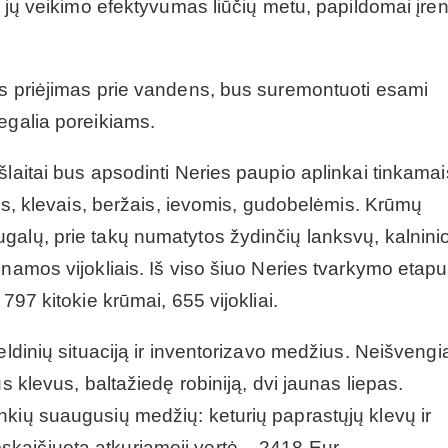
s jų veikimo efektyvumas liūčių metu, papildomai įren
as priėjimas prie vandens, bus suremontuoti esami
egalia poreikiams.
šlaitai bus apsodinti Neries paupio aplinkai tinkamai
ais, klevais, beržais, ievomis, gudobelėmis. Krūmų
galų, prie takų numatytos žydinčių lanksvų, kalnini
inamos vijokliais. Iš viso šiuo Neries tvarkymo etap
797 kitokie krūmai, 655 vijokliai.
eldinių situaciją ir inventorizavo medžius. Neišveng
s klevus, baltažiedę robiniją, dvi jaunas liepas.
nkių suaugusių medžių: keturių paprastųjų klevų ir
kaičiuota atkuriamoji vertė – 2418 Eur.