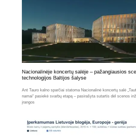
Nacionalinėje koncertų salėje – pažangiausios sc
technologijos Baltijos šalyse
Ant Tauro kalno sparčiai statoma Nacionalinė koncertų salė „Tau
namai“ pasiekė svarbų etapą – pasirašyta sutartis dėl scenos inž
įrangos