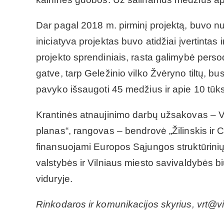
Dar pagal 2018 m. pirminį projektą, buvo nu
iniciatyva projektas buvo atidžiai įvertintas 
projekto sprendiniais, rasta galimybė persod
gatve, tarp Geležinio vilko Žvėryno tiltų, bu
pavyko išsaugoti 45 medžius ir apie 10 tūk
Krantinės atnaujinimo darbų užsakovas – Vi
planas“, rangovas – bendrovė „Žilinskis ir C
finansuojami Europos Sąjungos struktūrinių
valstybės ir Vilniaus miesto savivaldybės 
viduryje.
Rinkodaros ir komunikacijos skyrius, vrt@vil