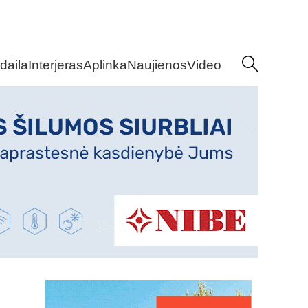
daila
Interjeras
Aplinka
Naujienos
Video