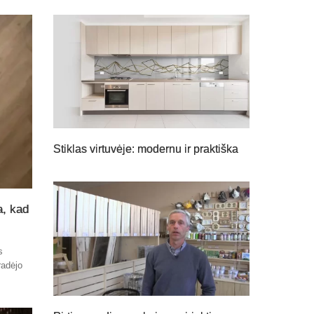
Stiklas virtuvėje: modernu ir praktiška
a, kad
s
radėjo