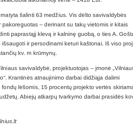
matyta šalinti 63 medžius. Vis dėlto savivaldybės
ir pakoreguotas – derinant su takų vietomis ir kitais
inti paprastąjį klevą ir kalninę guobą, o ties A. Gošt
s išsaugoti ir persodinami keturi kaštonai. Iš viso pro
stančių kv. m krūmynų.
lniaus savivaldybė, projektuotojas – įmonė „Vilniau
o“. Krantinės atnaujinimo darbai didžiąja dalimi
 fondų lėšomis, 15 procentų projekto vertės skiriama
biudžetų. Abiejų atkarpų tvarkymo darbai prasidės ko
nius.lt