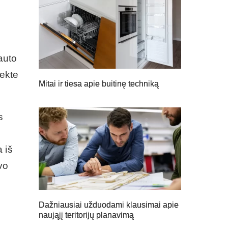
auto
jekte
Mitai ir tiesa apie buitinę techniką
s
 iš
vo
Dažniausiai užduodami klausimai apie
naująjį teritorijų planavimą