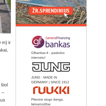
 m) ir
akai,
Gfbankas.lt - paskolos
internetu!
JUNG - MADE IN
GERMANY | SINCE 1912
 šiol
ų –
Plieninė stogo danga,
bus
lietvamzdžiai