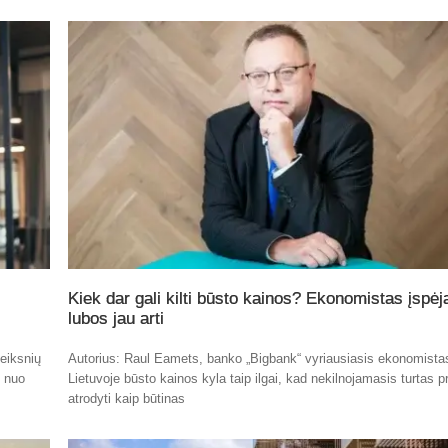
Kiek dar gali kilti būsto kainos? Ekonomistas įspėj
lubos jau arti
eiksnių
Autorius: Raul Eamets, banko „Bigbank“ vyriausiasis ekonomista
t nuo
Lietuvoje būsto kainos kyla taip ilgai, kad nekilnojamasis turtas p
atrodyti kaip būtinas