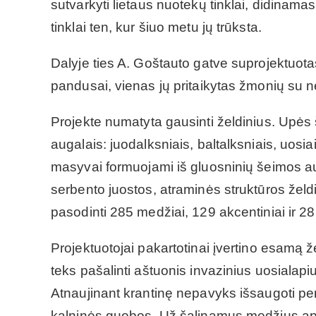
sutvarkyti lietaus nuotekų tinklai, didinama
tinklai ten, kur šiuo metu jų trūksta.
Dalyje ties A. Goštauto gatve suprojektuot
pandusai, vienas jų pritaikytas žmonių su n
Projekte numatyta gausinti želdinius. Upės 
augalais: juodalksniais, baltalksniais, uosi
masyvai formuojami iš gluosninių šeimos au
serbento juostos, atraminės struktūros želd
pasodinti 285 medžiai, 129 akcentiniai ir 28 
Projektuotojai pakartotinai įvertino esamą ž
teks pašalinti aštuonis invazinius uosialapiu
Atnaujinant krantinę nepavyks išsaugoti pe
kalninės guobos. Už šalinamus medžius aps