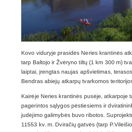
Kovo viduryje prasidės Neries krantinės atkar
tarp Baltojo ir Žvėryno tiltų (1 km 300 m) tv
laiptai, įrengtas naujas apšvietimas, teraso
Bendras abiejų atkarpų tvarkomos teritorijo
Kairėje Neries krantinės pusėje, atkarpoje tar
pagerintos sąlygos pėstiesiems ir dviratinink
judėjimo galimybės buvo ribotos. Suprojektu
11553 kv. m. Dviračių gatvės (tarp P.Vileiši