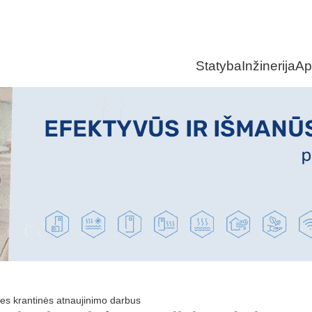
Statyba
Inžinerija
Ap
ies krantinės atnaujinimo darbus