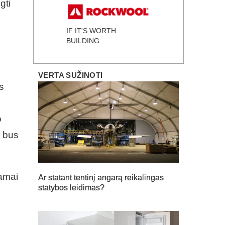
gti
IF IT'S WORTH
BUILDING
VERTA SUŽINOTI
s
o
u bus
iamai
Ar statant tentinį angarą reikalingas
statybos leidimas?