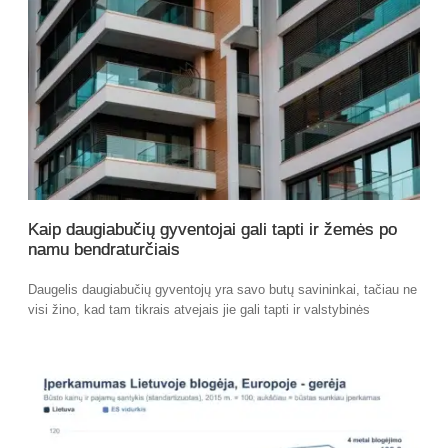
Kaip daugiabučių gyventojai gali tapti ir žemės po
namu bendraturčiais
Daugelis daugiabučių gyventojų yra savo butų savininkai, tačiau ne
visi žino, kad tam tikrais atvejais jie gali tapti ir valstybinės