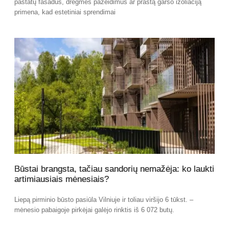
pastatų fasadus, drėgmės pažeidimus ar prastą garso izoliaciją
primena, kad estetiniai sprendimai
Būstai brangsta, tačiau sandorių nemažėja: ko laukti
artimiausiais mėnesiais?
Liepą pirminio būsto pasiūla Vilniuje ir toliau viršijo 6 tūkst. –
mėnesio pabaigoje pirkėjai galėjo rinktis iš 6 072 butų.