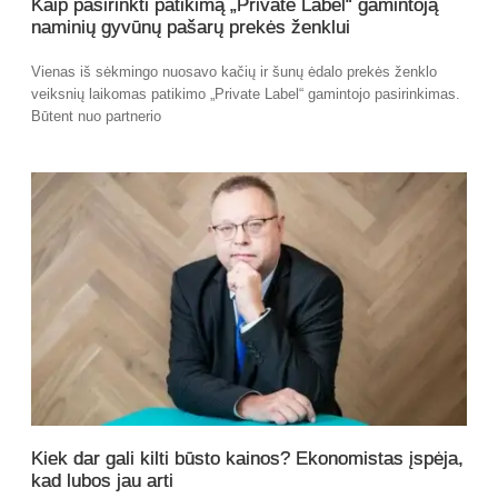
Kaip pasirinkti patikimą „Private Label“ gamintoją
naminių gyvūnų pašarų prekės ženklui
Vienas iš sėkmingo nuosavo kačių ir šunų ėdalo prekės ženklo
veiksnių laikomas patikimo „Private Label“ gamintojo pasirinkimas.
Būtent nuo partnerio
Kiek dar gali kilti būsto kainos? Ekonomistas įspėja,
kad lubos jau arti