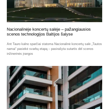
Nacionalinėje koncertų salėje – pažangiausios
scenos technologijos Baltijos šalyse
Ant Tauro kalno sparčiai statoma Nacionalinė koncertų salė „Tautos
namai“ pasiekė svarbų etapą – pasirašyta sutartis dėl scenos
inžinerinės įrangos