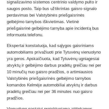
signalizavimo sistemos centrinio valdymo pulto ir
saugos posto. Taip bus užtikrintas gaisro signalo
perdavimas bei Valstybinės priešgaisrinės
gelbėjimo tarnybos iškvietimas. Vietinė
priešgaisrinė gelbėjimo tarnyba apie incidentą bus
informuota telefonu.
Ekspertai konstatuoja, kad sąlygos gaisriniams
automobiliams privažiuoti prie Tytuvėnų vienuolyno
yra geros. Apskaičiuota, kad Tytuvėnų ugniagesiai
atvyktų ir gelbėjimo darbus pradėtų greičiau nei per
10 minučių nuo gaisro pradžios, o artimiausios
Valstybinės priešgaisrinės gelbėjimo tarnybos
komandos Kelmėje automobiliai atvyktų ir darbus
pradėtų greičiau nei per 36 minutes nuo gaisro
pradžios.
Vienuolyno pastatui projektuojama atitinkamos