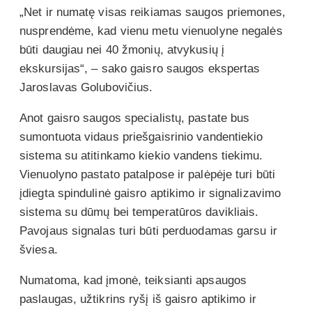
„Net ir numatę visas reikiamas saugos priemones,
nusprendėme, kad vienu metu vienuolyne negalės
būti daugiau nei 40 žmonių, atvykusių į
ekskursijas“, – sako gaisro saugos ekspertas
Jaroslavas Golubovičius.
Anot gaisro saugos specialistų, pastate bus
sumontuota vidaus priešgaisrinio vandentiekio
sistema su atitinkamo kiekio vandens tiekimu.
Vienuolyno pastato patalpose ir palėpėje turi būti
įdiegta spindulinė gaisro aptikimo ir signalizavimo
sistema su dūmų bei temperatūros davikliais.
Pavojaus signalas turi būti perduodamas garsu ir
šviesa.
Numatoma, kad įmonė, teiksianti apsaugos
paslaugas, užtikrins ryšį iš gaisro aptikimo ir