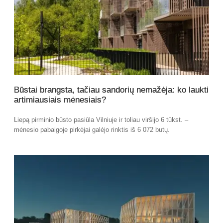
Būstai brangsta, tačiau sandorių nemažėja: ko laukti
artimiausiais mėnesiais?
Liepą pirminio būsto pasiūla Vilniuje ir toliau viršijo 6 tūkst. –
mėnesio pabaigoje pirkėjai galėjo rinktis iš 6 072 butų.