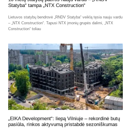
Statyba“ tampa „NTX Construction“
Lietuvos statybų bendrovė „RNDV Statyba“ veiklą tęsia nauju vardu
– „NTX Construction“. Tapusi NTX įmonių grupės dalimi, „NTX
Construction“ toliau
„EIKA Development“: liepą Vilniuje – rekordinė butų
pasiūla, rinkos aktyvumą pristabdė sezoniškumas