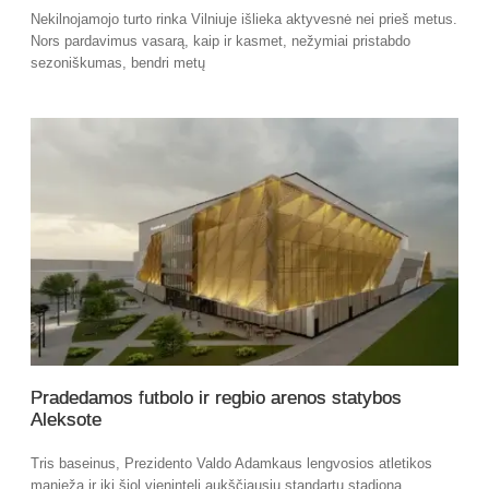
Nekilnojamojo turto rinka Vilniuje išlieka aktyvesnė nei prieš metus.
Nors pardavimus vasarą, kaip ir kasmet, nežymiai pristabdo
sezoniškumas, bendri metų
Pradedamos futbolo ir regbio arenos statybos
Aleksote
Tris baseinus, Prezidento Valdo Adamkaus lengvosios atletikos
maniežą ir iki šiol vienintelį aukščiausių standartų stadioną