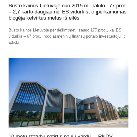
Būsto kainos Lietuvoje nuo 2015 m. pakilo 177 proc.
– 2,7 karto daugiau nei ES vidurkis, o įperkamumas
blogėja ketvirtus metus iš eilės
Būsto kainos Lietuvoje per dešimtmetį išaugo 177 proc., kai ES
vidurkis – 67 proc., rodo asmeninių finansų portalo investuotojui.lt
atlikta
10 metų statybų patirtis nauju vardu – „RNDV