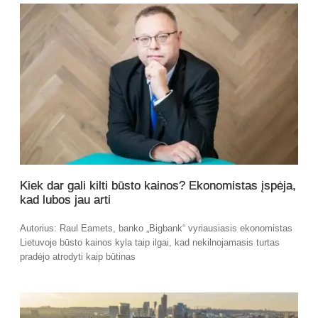
Kiek dar gali kilti būsto kainos? Ekonomistas įspėja,
kad lubos jau arti
Autorius: Raul Eamets, banko „Bigbank“ vyriausiasis ekonomistas
Lietuvoje būsto kainos kyla taip ilgai, kad nekilnojamasis turtas
pradėjo atrodyti kaip būtinas