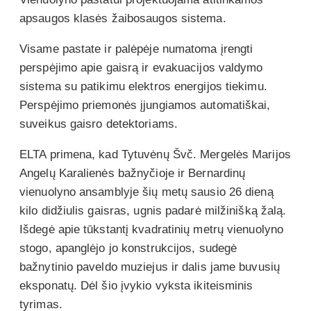
apsaugos klasės žaibosaugos sistema.
Visame pastate ir palėpėje numatoma įrengti
perspėjimo apie gaisrą ir evakuacijos valdymo
sistema su patikimu elektros energijos tiekimu.
Perspėjimo priemonės įjungiamos automatiškai,
suveikus gaisro detektoriams.
ELTA primena, kad Tytuvėnų Švč. Mergelės Marijos
Angelų Karalienės bažnyčioje ir Bernardinų
vienuolyno ansamblyje šių metų sausio 26 dieną
kilo didžiulis gaisras, ugnis padarė milžinišką žalą.
Išdegė apie tūkstantį kvadratinių metrų vienuolyno
stogo, apanglėjo jo konstrukcijos, sudegė
bažnytinio paveldo muziejus ir dalis jame buvusių
eksponatų. Dėl šio įvykio vyksta ikiteisminis
tyrimas.