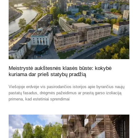
Meistrystė aukštesnės klasės būste: kokybė
kuriama dar prieš statybų pradžią
Viešojoje erdvėje vis pasirodančios istorijos apie byrančius naujų
pastatų fasadus, drėgmės pažeidimus ar prastą garso izoliaciją
primena, kad estetiniai sprendimai