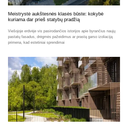
Meistrystė aukštesnės klasės būste: kokybė
kuriama dar prieš statybų pradžią
Viešojoje erdvėje vis pasirodančios istorijos apie byrančius naujų
pastatų fasadus, drėgmės pažeidimus ar prastą garso izoliaciją
primena, kad estetiniai sprendimai