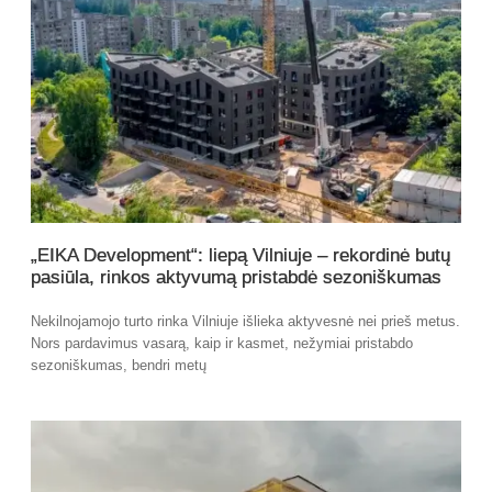
„EIKA Development“: liepą Vilniuje – rekordinė butų
pasiūla, rinkos aktyvumą pristabdė sezoniškumas
Nekilnojamojo turto rinka Vilniuje išlieka aktyvesnė nei prieš metus.
Nors pardavimus vasarą, kaip ir kasmet, nežymiai pristabdo
sezoniškumas, bendri metų