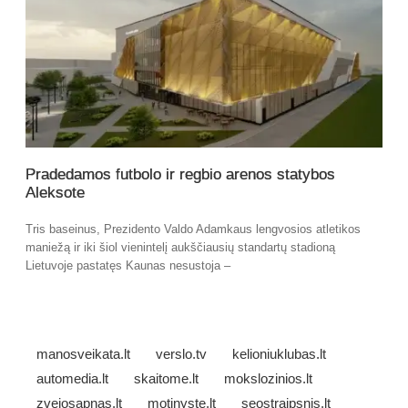
Pradedamos futbolo ir regbio arenos statybos
Aleksote
Tris baseinus, Prezidento Valdo Adamkaus lengvosios atletikos
maniežą ir iki šiol vienintelį aukščiausių standartų stadioną
Lietuvoje pastatęs Kaunas nesustoja –
manosveikata.lt
verslo.tv
kelioniuklubas.lt
automedia.lt
skaitome.lt
mokslozinios.lt
zvejosapnas.lt
motinyste.lt
seostraipsnis.lt