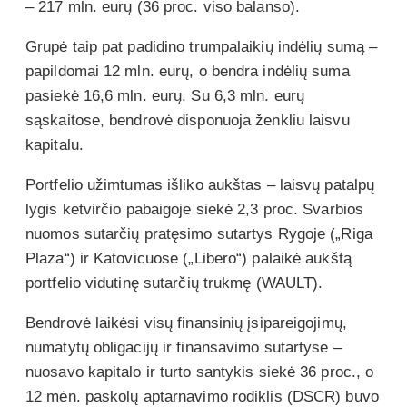
– 217 mln. eurų (36 proc. viso balanso).
Grupė taip pat padidino trumpalaikių indėlių sumą –
papildomai 12 mln. eurų, o bendra indėlių suma
pasiekė 16,6 mln. eurų. Su 6,3 mln. eurų
sąskaitose, bendrovė disponuoja ženkliu laisvu
kapitalu.
Portfelio užimtumas išliko aukštas – laisvų patalpų
lygis ketvirčio pabaigoje siekė 2,3 proc. Svarbios
nuomos sutarčių pratęsimo sutartys Rygoje („Riga
Plaza“) ir Katovicuose („Libero“) palaikė aukštą
portfelio vidutinę sutarčių trukmę (WAULT).
Bendrovė laikėsi visų finansinių įsipareigojimų,
numatytų obligacijų ir finansavimo sutartyse –
nuosavo kapitalo ir turto santykis siekė 36 proc., o
12 mėn. paskolų aptarnavimo rodiklis (DSCR) buvo