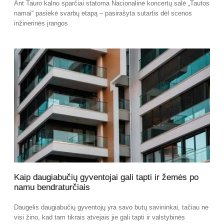
Ant Tauro kalno sparčiai statoma Nacionalinė koncertų salė „Tautos
namai“ pasiekė svarbų etapą – pasirašyta sutartis dėl scenos
inžinerinės įrangos
Kaip daugiabučių gyventojai gali tapti ir žemės po
namu bendraturčiais
Daugelis daugiabučių gyventojų yra savo butų savininkai, tačiau ne
visi žino, kad tam tikrais atvejais jie gali tapti ir valstybinės