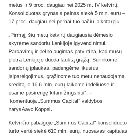
metus ir 9 proc. daugiau nei 2025 m. IV ketvirtį.
Konsoliduotas grynasis pelnas siekė 5 mln. eurų –
17 proc. daugiau nei pernai tuo pačiu laikotarpiu.
„Pirmąjį šių metų ketvirtį daugiausia dėmesio
skyrėme sandorių Lenkijoje įgyvendinimui.
Pardavimų ir pelno augimas patvirtina, kad mūsų
plėtra Lenkijoje duoda lauktą grąžą. Surinkome
sandorių įplaukas, padengėme likusius
įsipareigojimus, grąžinome tuo metu nenaudojamą
kreditą, o 16,6 mln. eurų laikome indėliuose ir
esame pasirengę kitam žingsniui“, –
komentuoja „Summus Capital“ valdybos
narysAavo Koppel.
Ketvirčio pabaigoje „Summus Capital“ konsoliduoto
turto vertė siekė 610 mln. eurų, nuosavas kapitalas