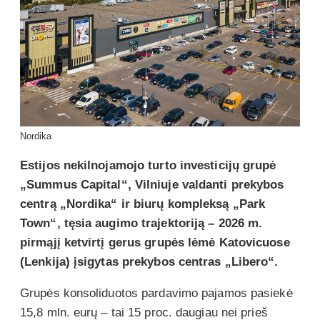
Nordika
Estijos nekilnojamojo turto investicijų grupė
„Summus Capital“, Vilniuje valdanti prekybos
centrą „Nordika“ ir biurų kompleksą „Park
Town“, tęsia augimo trajektoriją – 2026 m.
pirmąjį ketvirtį
gerus grupės
lėmė Katovicuose
(Lenkija) įsigytas prekybos centras „Libero“.
Grupės konsoliduotos pardavimo pajamos pasiekė
15,8 mln. eurų – tai 15 proc. daugiau nei prieš