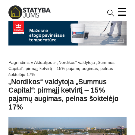
☰
Pagrindinis
»
Aktualijos
»
„Nordikos“ valdytoja „Summus
Capital“: pirmąjį ketvirtį – 15% pajamų augimas, pelnas
šoktelėjo 17%
„Nordikos“ valdytoja „Summus
Capital“: pirmąjį ketvirtį – 15%
pajamų augimas, pelnas šoktelėjo
17%