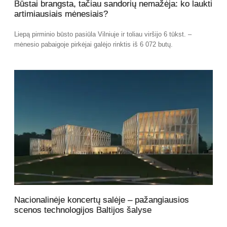
Būstai brangsta, tačiau sandorių nemažėja: ko laukti
artimiausiais mėnesiais?
Liepą pirminio būsto pasiūla Vilniuje ir toliau viršijo 6 tūkst. –
mėnesio pabaigoje pirkėjai galėjo rinktis iš 6 072 butų.
Nacionalinėje koncertų salėje – pažangiausios
scenos technologijos Baltijos šalyse