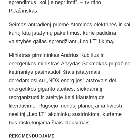
sprendimus, kol jie nepriimti”, – tvirtino
P.Jašinskas.
Seimas antradienį priėmė Atominės elektrinės ir kai
kurių kitų įstatymų pakeitimus, kurie padidina
valstybės galias sprendžiant „Leo LT” likimą.
Ministras pirmininkas Andrius Kubilius ir
energetikos ministras Arvydas Sekmokas pripažino
ketinantys pasinaudoti šiais įstatymais,
derėdamiesi su „NDX energijos” atstovais dėl
energetikos giganto ateities, siekdami jį
reorganizuoti ir ateityje kelti klausimą dėl
likvidavimo. Rugsėjo mėnesį planuojama kviesti
neeilinį „Leo LT” akcininkų susirinkimą, kuriame
bus diskutuojama šiais klausimais.
REKOMENDUOJAME