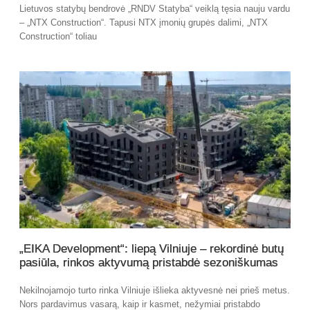
Lietuvos statybų bendrovė „RNDV Statyba“ veiklą tęsia nauju vardu
– „NTX Construction“. Tapusi NTX įmonių grupės dalimi, „NTX
Construction“ toliau
„EIKA Development“: liepą Vilniuje – rekordinė butų
pasiūla, rinkos aktyvumą pristabdė sezoniškumas
Nekilnojamojo turto rinka Vilniuje išlieka aktyvesnė nei prieš metus.
Nors pardavimus vasarą, kaip ir kasmet, nežymiai pristabdo