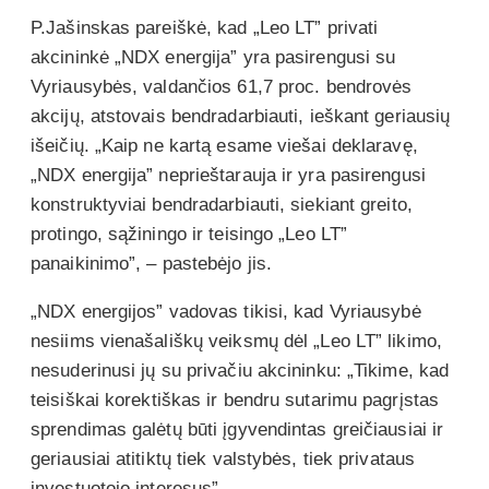
P.Jašinskas pareiškė, kad „Leo LT” privati
akcininkė „NDX energija” yra pasirengusi su
Vyriausybės, valdančios 61,7 proc. bendrovės
akcijų, atstovais bendradarbiauti, ieškant geriausių
išeičių. „Kaip ne kartą esame viešai deklaravę,
„NDX energija” neprieštarauja ir yra pasirengusi
konstruktyviai bendradarbiauti, siekiant greito,
protingo, sąžiningo ir teisingo „Leo LT”
panaikinimo”, – pastebėjo jis.
„NDX energijos” vadovas tikisi, kad Vyriausybė
nesiims vienašališkų veiksmų dėl „Leo LT” likimo,
nesuderinusi jų su privačiu akcininku: „Tikime, kad
teisiškai korektiškas ir bendru sutarimu pagrįstas
sprendimas galėtų būti įgyvendintas greičiausiai ir
geriausiai atitiktų tiek valstybės, tiek privataus
investuotojo interesus”.