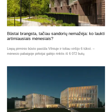
Būstai brangsta, tačiau sandorių nemažėja: ko laukti
artimiausiais mėnesiais?
Liepą pirminio būsto pasiūla Vilniuje ir toliau viršijo 6 tūkst. –
mėnesio pabaigoje pirkėjai galėjo rinktis iš 6 072 butų.