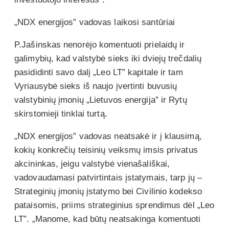
„NDX energijos” vadovas laikosi santūriai
P.Jašinskas nenorėjo komentuoti prielaidų ir
galimybių, kad valstybė sieks iki dviejų trečdalių
pasididinti savo dalį „Leo LT” kapitale ir tam
Vyriausybė sieks iš naujo įvertinti buvusių
valstybinių įmonių „Lietuvos energija” ir Rytų
skirstomieji tinklai turtą.
„NDX energijos” vadovas neatsakė ir į klausimą,
kokių konkrečių teisinių veiksmų imsis privatus
akcininkas, jeigu valstybė vienašališkai,
vadovaudamasi patvirtintais įstatymais, tarp jų –
Strateginių įmonių įstatymo bei Civilinio kodekso
pataisomis, priims strateginius sprendimus dėl „Leo
LT”. „Manome, kad būtų neatsakinga komentuoti