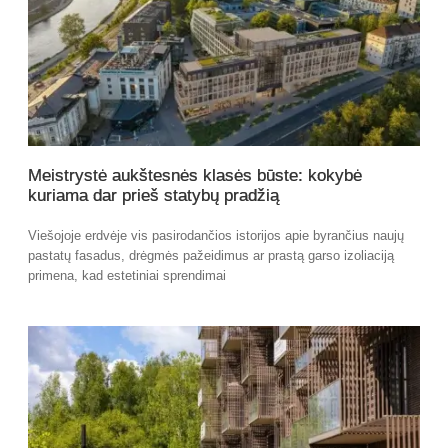
Meistrystė aukštesnės klasės būste: kokybė
kuriama dar prieš statybų pradžią
Viešojoje erdvėje vis pasirodančios istorijos apie byrančius naujų
pastatų fasadus, drėgmės pažeidimus ar prastą garso izoliaciją
primena, kad estetiniai sprendimai