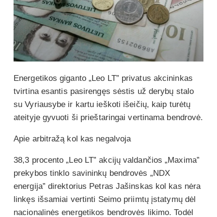
Energetikos giganto „Leo LT” privatus akcininkas
tvirtina esantis pasirengęs sėstis už derybų stalo
su Vyriausybe ir kartu ieškoti išeičių, kaip turėtų
ateityje gyvuoti ši prieštaringai vertinama bendrovė.
Apie arbitražą kol kas negalvoja
38,3 procento „Leo LT” akcijų valdančios „Maxima”
prekybos tinklo savininkų bendrovės „NDX
energija” direktorius Petras Jašinskas kol kas nėra
linkęs išsamiai vertinti Seimo priimtų įstatymų dėl
nacionalinės energetikos bendrovės likimo. Todėl