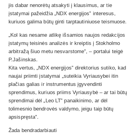
jis dabar nenorėtų atsakyti į klausimus, ar tie
įstatymai pažeidžia „NDX energijos” interesus,
kuriuos galima būtų ginti tarptautiniuose teismuose.
„Kol kas nesame atlikę išsamios naujos redakcijos
įstatymų teisinės analizės ir kreiptis į Stokholmo
arbitražą šiuo metu nesvarstome”, – portalui teigė
P.Jašinskas.
Kita vertus, „NDX energijos” direktorius sutiko, kad
naujai priimti įstatymai „suteikia Vyriausybei itin
plačias galias ir instrumentus įgyvendinti
sprendimus, kuriuos priims Vyriausybė – ar tai būtų
sprendimai dėl „Leo LT” panaikinimo, ar dėl
tolimesnio bendrovės valdymo, jeigu taip būtų
apsispręsta”.
Žada bendradarbiauti