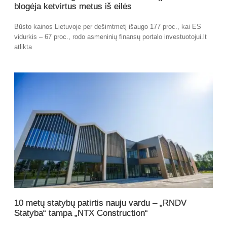
blogėja ketvirtus metus iš eilės
Būsto kainos Lietuvoje per dešimtmetį išaugo 177 proc., kai ES
vidurkis – 67 proc., rodo asmeninių finansų portalo investuotojui.lt
atlikta
10 metų statybų patirtis nauju vardu – „RNDV
Statyba“ tampa „NTX Construction“