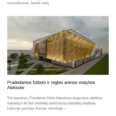
sezoniškumas, bendri metų
Pradedamos futbolo ir regbio arenos statybos
Aleksote
Tris baseinus, Prezidento Valdo Adamkaus lengvosios atletikos
maniežą ir iki šiol vienintelį aukščiausių standartų stadioną
Lietuvoje pastatęs Kaunas nesustoja –