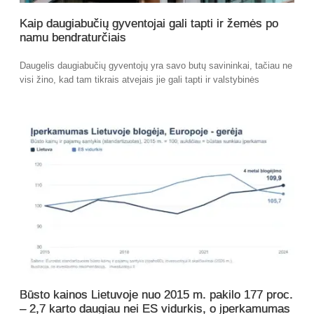
Kaip daugiabučių gyventojai gali tapti ir žemės po
namu bendraturčiais
Daugelis daugiabučių gyventojų yra savo butų savininkai, tačiau ne
visi žino, kad tam tikrais atvejais jie gali tapti ir valstybinės
Būsto kainos Lietuvoje nuo 2015 m. pakilo 177 proc.
– 2,7 karto daugiau nei ES vidurkis, o įperkamumas