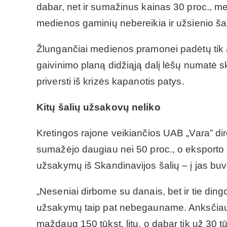
dabar, net ir sumažinus kainas 30 proc., 
medienos gaminių nebereikia ir užsienio šali
Žlungančiai medienos pramonei padėtų tik a
gaivinimo planą didžiąją dalį lėšų numatė s
priversti iš krizės kapanotis patys.
Kitų šalių užsakovų neliko
Kretingos rajone veikiančios UAB „Vara” di
sumažėjo daugiau nei 50 proc., o eksporto r
užsakymų iš Skandinavijos šalių – į jas bu
„Neseniai dirbome su danais, bet ir tie din
užsakymų taip pat nebegauname. Anksčiau v
maždaug 150 tūkst. litų, o dabar tik už 30 t