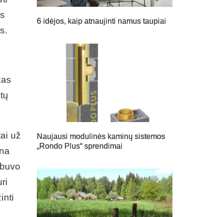
os
6 idėjos, kaip atnaujinti namus taupiai
s.
kas
tų
ai už
Naujausi modulinės kaminų sistemos
„Rondo Plus“ sprendimai
ina
e buvo
ri
inti