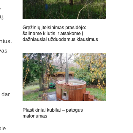
,
ų.
Gręžinių įteisinimas prasidėjo:
šaliname kliūtis ir atsakome į
dažniausiai užduodamus klausimus
ntus.
vas
 dar
Plastikiniai kubilai – patogus
malonumas
pie