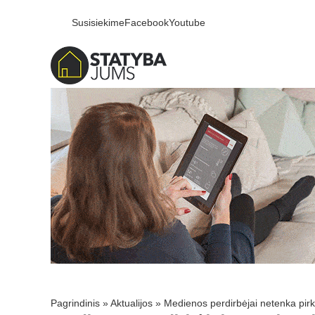
Susisiekime
Facebook
Youtube
Pagrindinis
»
Aktualijos
»
Medienos perdirbėjai netenka pirk