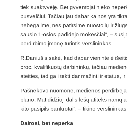
tiek suaktyvėję. Bet gyventojai nieko nepe
pusvelčiui. Tačiau jau dabar kainos yra tik
nebegalime, nes patirsime nuostolių ir žlugs
sausio 1-osios padidėjo mokesčiai”, – sus
perdirbimo įmonę turintis verslininkas.
R.Daniušis sakė, kad dabar vienintelė išeiti
proc. kvalifikuotų darbininkų, tačiau medie
ateities, tad gali tekti dar mažinti ir etatus, i
Pašnekovo nuomone, medienos perdirbėjai 
plano. Mat didžioji dalis lėšų atiteks namų
kito pasipils bankrotai”, – tikino verslininkas
Dairosi, bet neperka