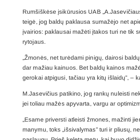
Rumšiškėse įsikūrusios UAB „A.Jasevičiau
teigė, jog baldų paklausa sumažėjo net api
įvairios: paklausai mažėti įtakos turi ne tik 
rytojaus.
„Žmonės, net turėdami pinigų, dairosi baldų, 
dar mažiau kainuos. Bet baldų kainos mažėj
gerokai atpigusi, tačiau yra kitų išlaidų”, – ka
M.Jasevičius patikino, jog rankų nuleisti nek
jei toliau mažės apyvarta, vargu ar optimi
„Esame priversti atleisti žmones, mažinti ji
manymu, toks „išsivalymas” turi ir pliusų, 
paslaugų. Prieš keletą metų, kai buvo didži