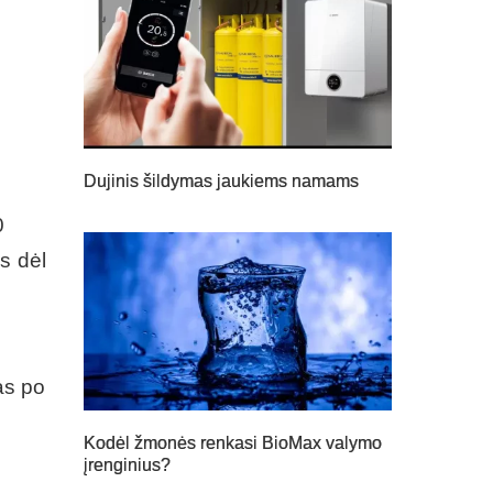
Dujinis šildymas jaukiems namams
0
s dėl
as po
Kodėl žmonės renkasi BioMax valymo
įrenginius?