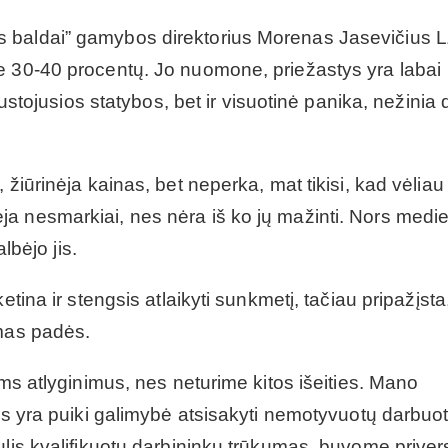
s baldai” gamybos direktorius Morenas Jasevičius 
e 30-40 procentų. Jo nuomone, priežastys yra labai
sustojusios statybos, bet ir visuotinė panika, nežinia 
žiūrinėja kainas, bet neperka, mat tikisi, kad vėliau 
a nesmarkiai, nes nėra iš ko jų mažinti. Nors medi
lbėjo jis.
etina ir stengsis atlaikyti sunkmetį, tačiau pripažįsta
zmas padės.
ems atlyginimus, nes neturime kitos išeities. Mano
nes yra puiki galimybė atsisakyti nemotyvuotų darbuo
ulis kvalifikuotų darbininkų trūkumas, buvome privers