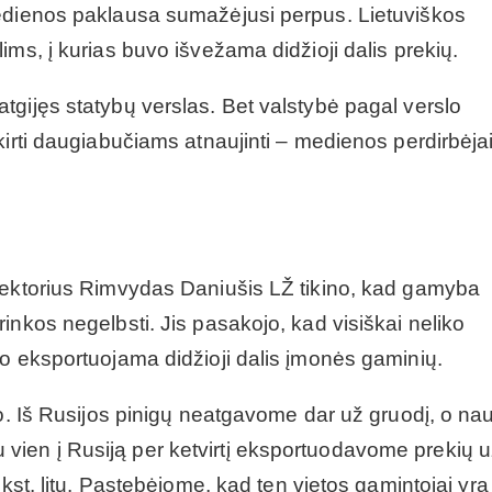
medienos paklausa sumažėjusi perpus. Lietuviškos
ms, į kurias buvo išvežama didžioji dalis prekių.
tgijęs statybų verslas. Bet valstybė pagal verslo
kirti daugiabučiams atnaujinti – medienos perdirbėja
rektorius Rimvydas Daniušis LŽ tikino, kad gamyba
inkos negelbsti. Jis pasakojo, kad visiškai neliko
vo eksportuojama didžioji dalis įmonės gaminių.
go. Iš Rusijos pinigų neatgavome dar už gruodį, o na
ien į Rusiją per ketvirtį eksportuodavome prekių 
ūkst. litų. Pastebėjome, kad ten vietos gamintojai yra