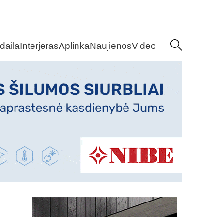
daila
Interjeras
Aplinka
Naujienos
Video