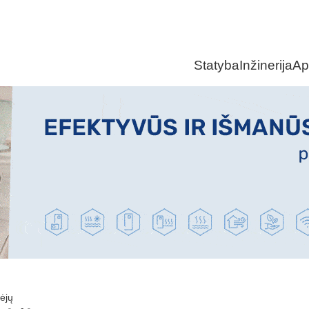
Statyba
Inžinerija
Ap
ėjų