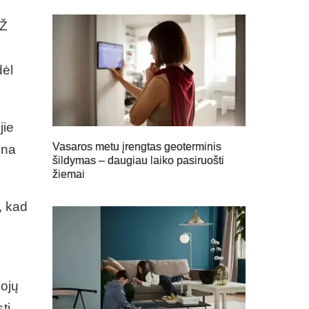
LŽ
dėl
jie
Vasaros metu įrengtas geoterminis
ena
šildymas – daugiau laiko pasiruošti
žiemai
, kad
tojų
ti