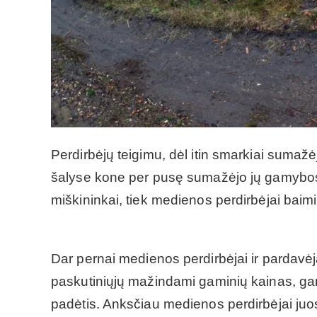
Perdirbėjų teigimu, dėl itin smarkiai suma
šalyse kone per pusę sumažėjo jų gamybos 
miškininkai, tiek medienos perdirbėjai bai
Dar pernai medienos perdirbėjai ir pardavėjai
paskutiniųjų mažindami gaminių kainas, gam
padėtis. Anksčiau medienos perdirbėjai juos