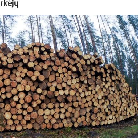
rkėjų