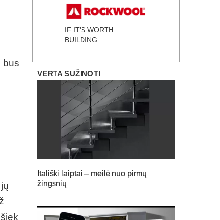
IF IT'S WORTH
BUILDING
i bus
VERTA SUŽINOTI
Itališki laiptai – meilė nuo pirmų
žingsnių
ujų
už
 šiek