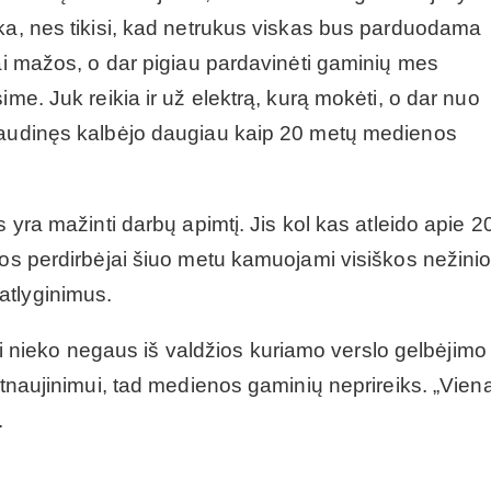
rka, nes tikisi, kad netrukus viskas bus parduodama
rai mažos, o dar pigiau pardavinėti gaminių mes
ime. Juk reikia ir už elektrą, kurą mokėti, o dar nuo
ijaudinęs kalbėjo daugiau kaip 20 metų medienos
s yra mažinti darbų apimtį. Jis kol kas atleido apie 2
nos perdirbėjai šiuo metu kamuojami visiškos nežinio
r atlyginimus.
nieko negaus iš valdžios kuriamo verslo gelbėjimo
 atnaujinimui, tad medienos gaminių neprireiks. „Vien
.