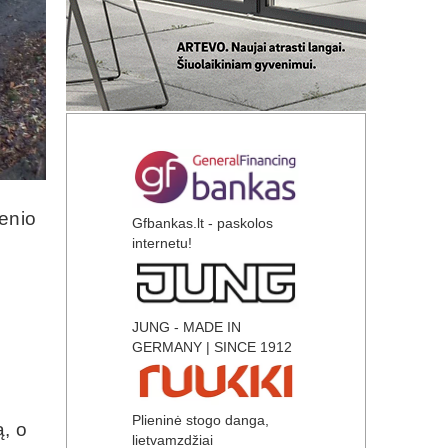
ienio
Gfbankas.lt - paskolos
internetu!
JUNG - MADE IN
GERMANY | SINCE 1912
Plieninė stogo danga,
ą, o
lietvamzdžiai