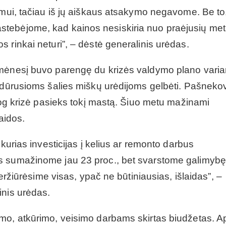
imui, tačiau iš jų aiškaus atsakymo negavome. Be to
tebėjome, kad kainos nesiskiria nuo praėjusių met
 rinkai neturi”, – dėstė generalinis urėdas.
 mėnesį buvo parengę du krizės valdymo plano varia
sidūrusioms šalies miškų urėdijoms gelbėti. Pašneko
 jog krizė pasieks tokį mastą. Šiuo metu mažinami
laidos.
kurias investicijas į kelius ar remonto darbus
s sumažinome jau 23 proc., bet svarstome galimybę
peržiūrėsime visas, ypač ne būtiniausias, išlaidas”, –
inis urėdas.
mo, atkūrimo, veisimo darbams skirtas biudžetas. A