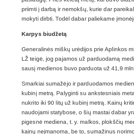
priimti į darbą ir nemokšų, kurie dar pareika
mokyti dirbti. Todėl dabar paliekame įmonė
Karpys biudžetą
Generalinės miškų urėdijos prie Aplinkos m
LŽ teigė, jog pajamos už parduodamą medi
sausį medienos buvo parduota už 41,9 mln. l
Smarkiai sumažėjo ir parduodamos medienos 
kubinį metrą. Palyginti su ankstesniais meta
nukrito iki 90 litų už kubinį metrą. Kainų k
naudojami statybose, o šių mastai dabar yr
pigesnė mediena, t. y. malkos, plokščių med
kainų neįmanoma, be to, sumažinus norimo 