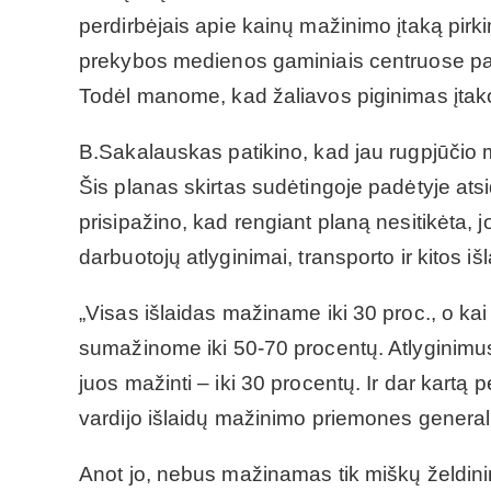
perdirbėjais apie kainų mažinimo įtaką pirk
prekybos medienos gaminiais centruose pas
Todėl manome, kad žaliavos piginimas įtakos
B.Sakalauskas patikino, kad jau rugpjūčio
Šis planas skirtas sudėtingoje padėtyje at
prisipažino, kad rengiant planą nesitikėta,
darbuotojų atlyginimai, transporto ir kitos iš
„Visas išlaidas mažiname iki 30 proc., o kai 
sumažinome iki 50-70 procentų. Atlyginimu
juos mažinti – iki 30 procentų. Ir dar kartą 
vardijo išlaidų mažinimo priemones general
Anot jo, nebus mažinamas tik miškų želdini