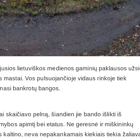
žėjusios lietuviškos medienos gaminių paklausos užs
mastai. Vos pulsuojančioje vidaus rinkoje tiek
minasi bankrotų bangos.
 skaičiavo pelną, šiandien jie bando išlikti iš
ybos apimtį bei etatus. Ne geresnė ir miškininkų
 kaltino, neva nepakankamais kiekiais tiekia žaliav