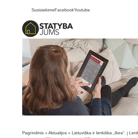
Susisiekime
Facebook
Youtube
Pagrindinis
»
Aktualijos
»
Lietuviška ir lenkiška „Ikea“: į Len