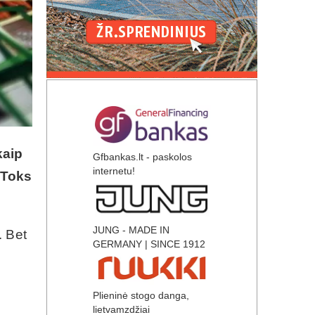
kaip
Gfbankas.lt - paskolos
internetu!
 Toks
JUNG - MADE IN
. Bet
GERMANY | SINCE 1912
Plieninė stogo danga,
lietvamzdžiai