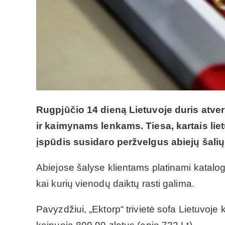
Rugpjūčio 14 dieną Lietuvoje duris atver
ir kaimynams lenkams. Tiesa, kartais lie
įspūdis susidaro peržvelgus abiejų šalių
Abiejose šalyse klientams platinami katalo
kai kurių vienodų daiktų rasti galima.
Pavyzdžiui, „Ektorp“ trivietė sofa Lietuvoje