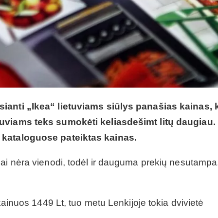
sianti „Ikea“ lietuviams siūlys panašias kainas, 
tuviams teks sumokėti keliasdešimt litų daugiau.
 kataloguose pateiktas kainas.
gai nėra vienodi, todėl ir dauguma prekių nesutampa
 kainuos 1449 Lt, tuo metu Lenkijoje tokia dvivietė