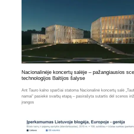
Nacionalinėje koncertų salėje – pažangiausios sc
technologijos Baltijos šalyse
Ant Tauro kalno sparčiai statoma Nacionalinė koncertų salė „Tau
namai“ pasiekė svarbų etapą – pasirašyta sutartis dėl scenos inž
įrangos