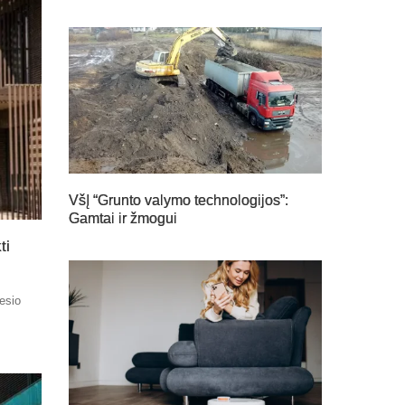
VšĮ “Grunto valymo technologijos”:
Gamtai ir žmogui
ti
nesio