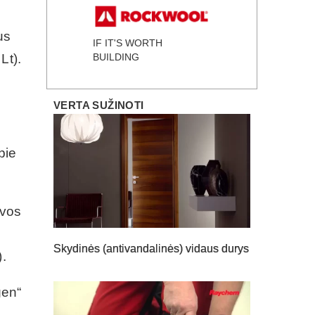
us
IF IT'S WORTH
BUILDING
Lt).
VERTA SUŽINOTI
pie
ovos
Skydinės (antivandalinės) vidaus durys
).
gen“