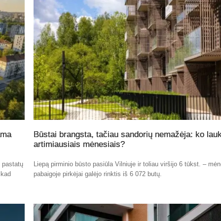
ama
Būstai brangsta, tačiau sandorių nemažėja: ko lauk
artimiausiais mėnesiais?
ų pastatų
Liepą pirminio būsto pasiūla Vilniuje ir toliau viršijo 6 tūkst. – mė
 kad
pabaigoje pirkėjai galėjo rinktis iš 6 072 butų.