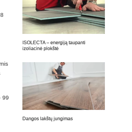
98
ISOLECTA – energiją taupanti
izoliacinė plokštė
omis
s
– 99
Dangos lakštų jungimas