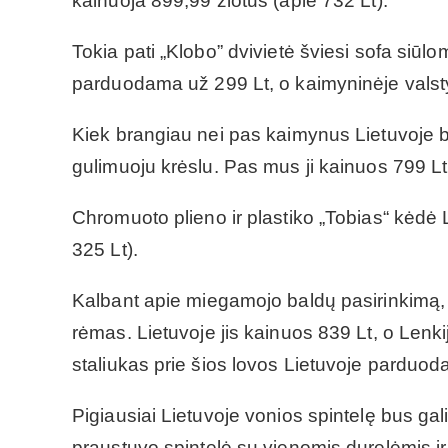
kainuoja 899,99 zlotus (apie 732 Lt).
Tokia pati „Klobo” dvivietė šviesi sofa siūlo
parduodama už 299 Lt, o kaimyninėje valstyb
Kiek brangiau nei pas kaimynus Lietuvoje bu
gulimuoju krėslu. Pas mus ji kainuos 799 Lt,
Chromuoto plieno ir plastiko „Tobias“ kėdė 
325 Lt).
Kalbant apie miegamojo baldų pasirinkimą,
rėmas. Lietuvoje jis kainuos 839 Lt, o Lenki
staliukas prie šios lovos Lietuvoje parduod
Pigiausiai Lietuvoje vonios spintelę bus gal
praustuvo spintelė su vienomis durelėmis i