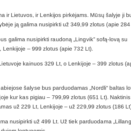
ma ir Lietuvos, ir Lenkijos pirkėjams. Mūsų šalyje ji b
ėje ją galima nusipirkti už 349,99 zlotus (apie 284 
s galima nusipirkti raudoną „Lingvik” sofą-lovą su
 Lenkijoje – 999 zlotus (apie 732 Lt).
Lietuvoje kainuos 329 Lt, o Lenkijoje – 399 zlotus (a
 abiejose šalyse bus parduodamas „Nordli“ baltas l
joje kur kas pigiau – 799,99 zlotus (651 Lt). Naktinis
amas už 229 Lt, Lenkijoje – už 229,99 zlotus (186 Lt
ima nusipirkti už 499 Lt. Už tiek parduodama „Lillan
r dviem lentynomis.