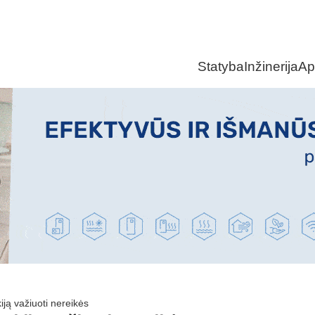
Statyba
Inžinerija
Ap
kiją važiuoti nereikės