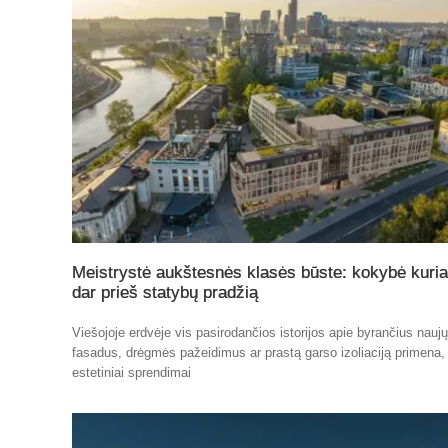
Meistrystė aukštesnės klasės būste: kokybė kuri
dar prieš statybų pradžią
Viešojoje erdvėje vis pasirodančios istorijos apie byrančius nauj
fasadus, drėgmės pažeidimus ar prastą garso izoliaciją primena,
estetiniai sprendimai