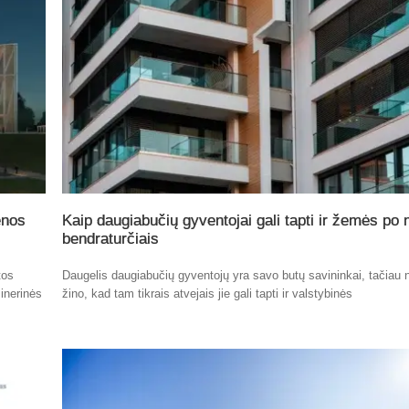
enos
Kaip daugiabučių gyventojai gali tapti ir žemės po
bendraturčiais
tos
Daugelis daugiabučių gyventojų yra savo butų savininkai, tačiau n
inerinės
žino, kad tam tikrais atvejais jie gali tapti ir valstybinės