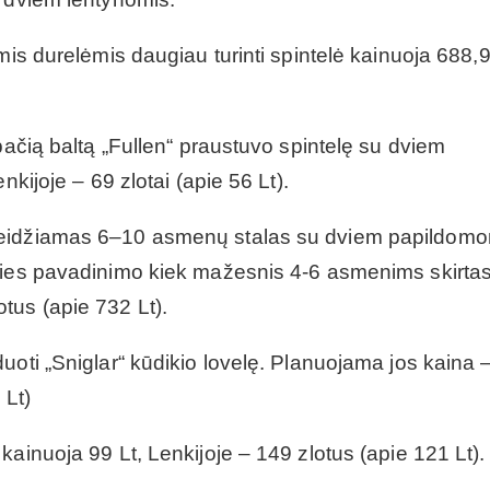
mis durelėmis daugiau turinti spintelė kainuoja 688,
pačią baltą „Fullen“ praustuvo spintelę su dviem
nkijoje – 69 zlotai (apie 56 Lt).
leidžiamas 6–10 asmenų stalas su dviem papildom
aties pavadinimo kiek mažesnis 4-6 asmenims skirta
tus (apie 732 Lt).
uoti „Sniglar“ kūdikio lovelę. Planuojama jos kaina 
 Lt)
ainuoja 99 Lt, Lenkijoje – 149 zlotus (apie 121 Lt).