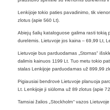
Lenkijoje tokio paties pavadinimo, tik vieno
zlotus (apie 560 Lt).
Abiejų šalių kataloguose galima rasti tokią 
durelėmis. Lietuvoje jos kaina – 69,99 Lt, Le
Lietuvoje bus parduodamas „Stornas” išsk
dalimis kainuos 1199 Lt. Tuo metu tokio p
stalas Lenkijoje parduodamas už 899,99 zlo
Pigiausiai bendrovė Lietuvoje planuoja pard
Lt. Lenkijoje ji siūloma už 89 zlotus (apie 72
Tamsiai žalios „Stockholm“ vazos Lietuvoje k