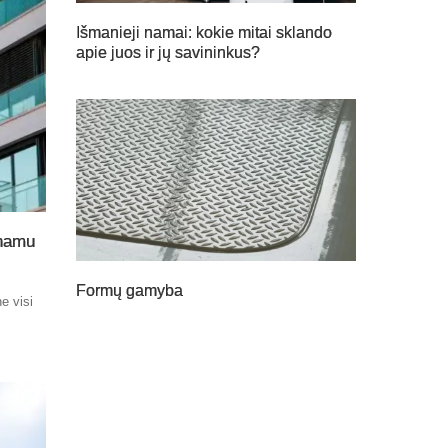
Išmanieji namai: kokie mitai sklando
apie juos ir jų savininkus?
 namu
Formų gamyba
e visi