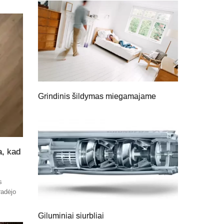
Grindinis šildymas miegamajame
a, kad
s
radėjo
Giluminiai siurbliai