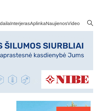
daila
Interjeras
Aplinka
Naujienos
Video