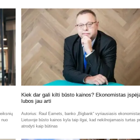
Kiek dar gali kilti būsto kainos? Ekonomistas įspėj
lubos jau arti
eiksnių
Autorius: Raul Eamets, banko „Bigbank“ vyriausiasis ekonomista
t nuo
Lietuvoje būsto kainos kyla taip ilgai, kad nekilnojamasis turtas p
atrodyti kaip būtinas