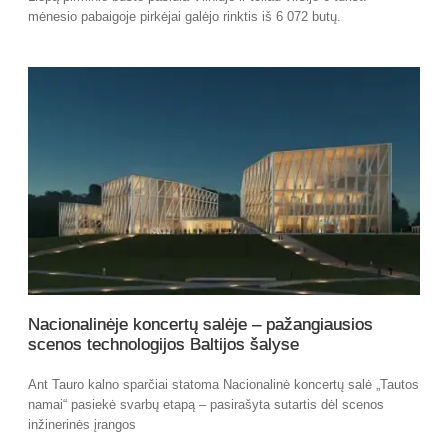
mėnesio pabaigoje pirkėjai galėjo rinktis iš 6 072 butų.
Nacionalinėje koncertų salėje – pažangiausios
scenos technologijos Baltijos šalyse
Ant Tauro kalno sparčiai statoma Nacionalinė koncertų salė „Tautos
namai“ pasiekė svarbų etapą – pasirašyta sutartis dėl scenos
inžinerinės įrangos