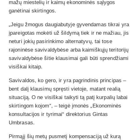
mažų miestelių ir kaimų ekonominės sąlygos
ganėtinai skirtingos.
„Jeigu žmogus daugiabutyje gyvendamas tikrai yra
įpareigotas mokėti už šildymą tiek ir ne mažiau, jis
neturi jokių pasirinkimo alternatyvų, tai tose
rajoninėse savivaldybėse arba kaimiškųjų teritorijų
savivaldybėse šitie klausimai gali būti sprendžiami
visiškai kitaip.
Savivaldos, ko gero, ir yra pagrindinis principas –
bent dalį klausimų spręsti vietoje, matant realią
situaciją. O ne visiškai taikyti tą patį kurpalių labai
skirtingom kojom“, – teigė įmonės „Ekonominės
konsultacijos ir tyrimai“ direktorius Gintas
Umbrasas.
Pirmąjį šių metų pusmetį kompensaciją už kurą