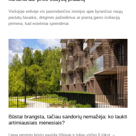
Viešojoje erdvėje vis pasirodančios istorijos apie byrančius naujų
pastatų fasadus, drėgmės pažeidimus ar prastą garso izoliaciją
primena, kad estetiniai sprendimai
Būstai brangsta, tačiau sandorių nemažėja: ko laukti
artimiausiais mėnesiais?
Liepą pirminio būsto pasiūla Vilniuje ir toliau viršijo 6 tūkst. –