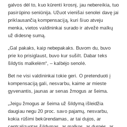
galvos dėl to, kuo kūrenti krosnį, jau nebereikia, tuo
pasirūpino seniūnija. Užuot vienišai senolei davę jai
priklausančią kompensaciją, kuri šiuo atveju
menka, vietos valdininkai surado ir atvežė malkų
už didesnę sumą.
„Gal pakaks, kaip nebepakaks. Buvom du, buvo
prie ko prisiglaust, buvo kur sušilt. Dabar teks
šildytis malkelėm“, – kalbėjo senolė.
Bet ne visi valdininkai tokie geri. O pretenduoti į
kompensaciją gali, nesvarbu, kaime ar mieste
gyvenantis, jaunas ar senas žmogus ar šeima.
„Jeigu žmogus ar šeima už šildymą išleidžia
daugiau negu 20 proc. savo pajamų, nesvarbu,
kokia rūšimi bekūrendamas, ar tai dujos, ar
centralizuotas šildymas, ar malkos, ar durpės, ar