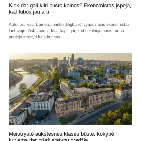
Kiek dar gali kilti būsto kainos? Ekonomistas įspėja,
kad lubos jau arti
Autorius: Raul Eamets, banko „Bigbank“ vyriausiasis ekonomistas
Lietuvoje būsto kainos kyla taip ilgai, kad nekilnojamasis turtas
pradėjo atrodyti kaip būtinas
Meistrystė aukštesnės klasės būste: kokybė
kuriama dar prieš statybų pradžią