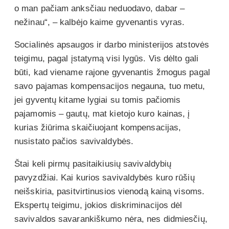
o man pačiam anksčiau neduodavo, dabar –
nežinau“, – kalbėjo kaime gyvenantis vyras.
Socialinės apsaugos ir darbo ministerijos atstovės
teigimu, pagal įstatymą visi lygūs. Vis dėlto gali
būti, kad viename rajone gyvenantis žmogus pagal
savo pajamas kompensacijos negauna, tuo metu,
jei gyventų kitame lygiai su tomis pačiomis
pajamomis – gautų, mat kietojo kuro kainas, į
kurias žiūrima skaičiuojant kompensacijas,
nusistato pačios savivaldybės.
Štai keli pirmų pasitaikiusių savivaldybių
pavyzdžiai. Kai kurios savivaldybės kuro rūšių
neišskiria, pasitvirtinusios vienodą kainą visoms.
Ekspertų teigimu, jokios diskriminacijos dėl
savivaldos savarankiškumo nėra, nes didmiesčių,