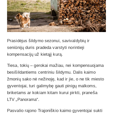
Prasidėjus šildymo sezonui, savivaldybių ir
seniūnijų duris pradeda varstyti norintieji
kompensacijų už kietąjį kurą.
Tiesa, tokių – gerokai mažiau, nei kompensuojama
besišildantiems centriniu šildymu. Dalis kaimo
žmonių sako nė nežinoję, kad ir jie, o ne tik miesto
gyventojai, turi galimybę gauti pinigų malkoms,
briketams ar kokiam kitam kurui pirkti, praneša
LTV „Panorama“.
Pasvalio rajono Trajoniškio kaimo gyventojai sukti