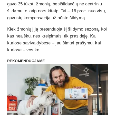
gavo 35 tūkst. žmonių, besišildančių ne centriniu
šildymu, o kaip nors kitaip. Tai – 16 proc. nuo visų,
gavusių kompensaciją už būsto šildymą.
Kiek žmonių į ją pretenduoja šį šildymo sezoną, kol
kas neaišku, nes kreipimaisi tik prasidėję. Kai
kuriose savivaldybėse – jau šimtai prašymų, kai
kuriose – vos keli.
REKOMENDUOJAME