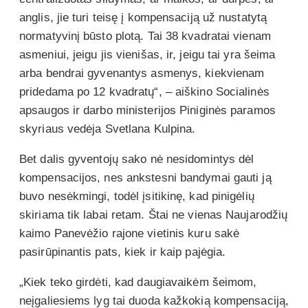
anglis, jie turi teisę į kompensaciją už nustatytą
normatyvinį būsto plotą. Tai 38 kvadratai vienam
asmeniui, jeigu jis vienišas, ir, jeigu tai yra šeima
arba bendrai gyvenantys asmenys, kiekvienam
pridedama po 12 kvadratų“, – aiškino Socialinės
apsaugos ir darbo ministerijos Piniginės paramos
skyriaus vedėja Svetlana Kulpina.
Bet dalis gyventojų sako nė nesidomintys dėl
kompensacijos, nes ankstesni bandymai gauti ją
buvo nesėkmingi, todėl įsitikinę, kad pinigėlių
skiriama tik labai retam. Štai ne vienas Naujarodžių
kaimo Panevėžio rajone vietinis kuru sakė
pasirūpinantis pats, kiek ir kaip pajėgia.
„Kiek teko girdėti, kad daugiavaikėm šeimom,
neįgaliesiems lyg tai duoda kažkokią kompensaciją,