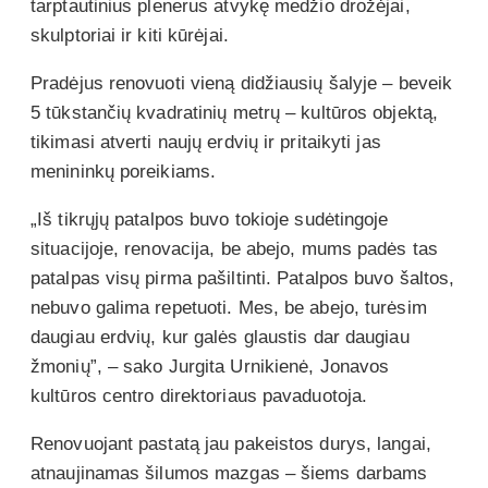
tarptautinius plenerus atvykę medžio drožėjai,
skulptoriai ir kiti kūrėjai.
Pradėjus renovuoti vieną didžiausių šalyje – beveik
5 tūkstančių kvadratinių metrų – kultūros objektą,
tikimasi atverti naujų erdvių ir pritaikyti jas
menininkų poreikiams.
„Iš tikrųjų patalpos buvo tokioje sudėtingoje
situacijoje, renovacija, be abejo, mums padės tas
patalpas visų pirma pašiltinti. Patalpos buvo šaltos,
nebuvo galima repetuoti. Mes, be abejo, turėsim
daugiau erdvių, kur galės glaustis dar daugiau
žmonių”, – sako Jurgita Urnikienė, Jonavos
kultūros centro direktoriaus pavaduotoja.
Renovuojant pastatą jau pakeistos durys, langai,
atnaujinamas šilumos mazgas – šiems darbams