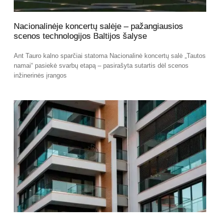
Nacionalinėje koncertų salėje – pažangiausios
scenos technologijos Baltijos šalyse
Ant Tauro kalno sparčiai statoma Nacionalinė koncertų salė „Tautos
namai“ pasiekė svarbų etapą – pasirašyta sutartis dėl scenos
inžinerinės įrangos