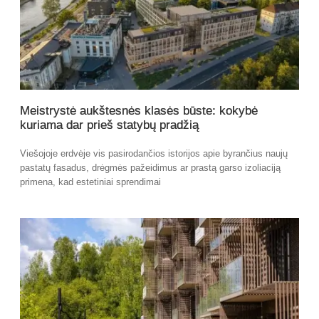
Meistrystė aukštesnės klasės būste: kokybė
kuriama dar prieš statybų pradžią
Viešojoje erdvėje vis pasirodančios istorijos apie byrančius naujų
pastatų fasadus, drėgmės pažeidimus ar prastą garso izoliaciją
primena, kad estetiniai sprendimai