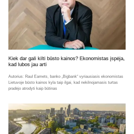
Kiek dar gali kilti būsto kainos? Ekonomistas įspėja,
kad lubos jau arti
Autorius: Raul Eamets, banko „Bigbank“ vyriausiasis ekonomistas
Lietuvoje būsto kainos kyla taip ilgai, kad nekilnojamasis turtas
pradėjo atrodyti kaip būtinas