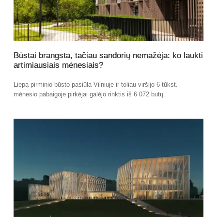
Būstai brangsta, tačiau sandorių nemažėja: ko laukti
artimiausiais mėnesiais?
Liepą pirminio būsto pasiūla Vilniuje ir toliau viršijo 6 tūkst. –
mėnesio pabaigoje pirkėjai galėjo rinktis iš 6 072 butų.