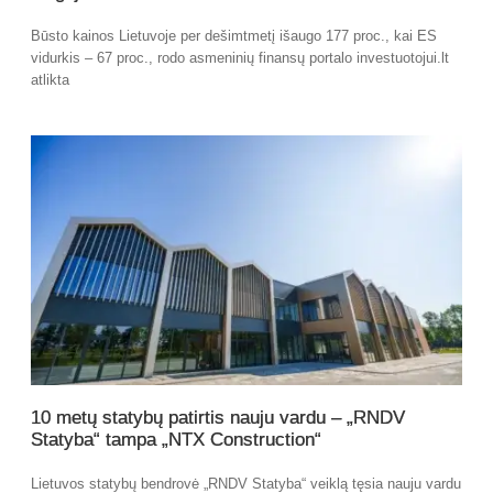
Būsto kainos Lietuvoje per dešimtmetį išaugo 177 proc., kai ES
vidurkis – 67 proc., rodo asmeninių finansų portalo investuotojui.lt
atlikta
10 metų statybų patirtis nauju vardu – „RNDV
Statyba“ tampa „NTX Construction“
Lietuvos statybų bendrovė „RNDV Statyba“ veiklą tęsia nauju vardu