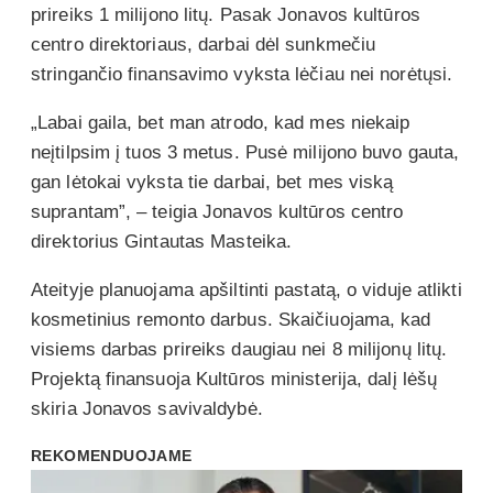
prireiks 1 milijono litų. Pasak Jonavos kultūros
centro direktoriaus, darbai dėl sunkmečiu
stringančio finansavimo vyksta lėčiau nei norėtųsi.
„Labai gaila, bet man atrodo, kad mes niekaip
neįtilpsim į tuos 3 metus. Pusė milijono buvo gauta,
gan lėtokai vyksta tie darbai, bet mes viską
suprantam”, – teigia Jonavos kultūros centro
direktorius Gintautas Masteika.
Ateityje planuojama apšiltinti pastatą, o viduje atlikti
kosmetinius remonto darbus. Skaičiuojama, kad
visiems darbas prireiks daugiau nei 8 milijonų litų.
Projektą finansuoja Kultūros ministerija, dalį lėšų
skiria Jonavos savivaldybė.
REKOMENDUOJAME