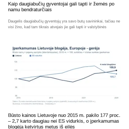
Kaip daugiabučių gyventojai gali tapti ir žemės po
namu bendraturčiais
Daugelis daugiabučių gyventojų yra savo butų savininkai, tačiau ne
visi žino, kad tam tikrais atvejais jie gali tapti ir valstybinės
Būsto kainos Lietuvoje nuo 2015 m. pakilo 177 proc.
– 2,7 karto daugiau nei ES vidurkis, o įperkamumas
blogėja ketvirtus metus iš eilės