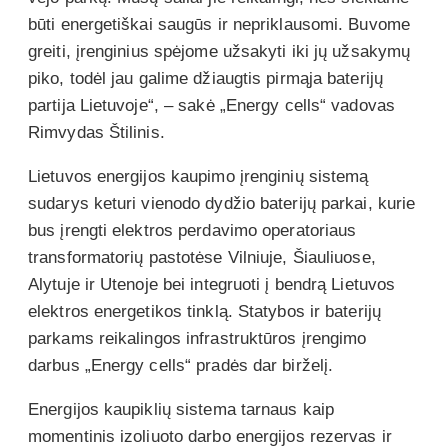
būti energetiškai saugūs ir nepriklausomi. Buvome
greiti, įrenginius spėjome užsakyti iki jų užsakymų
piko, todėl jau galime džiaugtis pirmąja baterijų
partija Lietuvoje“, – sakė „Energy cells“ vadovas
Rimvydas Štilinis.
Lietuvos energijos kaupimo įrenginių sistemą
sudarys keturi vienodo dydžio baterijų parkai, kurie
bus įrengti elektros perdavimo operatoriaus
transformatorių pastotėse Vilniuje, Šiauliuose,
Alytuje ir Utenoje bei integruoti į bendrą Lietuvos
elektros energetikos tinklą. Statybos ir baterijų
parkams reikalingos infrastruktūros įrengimo
darbus „Energy cells“ pradės dar birželį.
Energijos kaupiklių sistema tarnaus kaip
momentinis izoliuoto darbo energijos rezervas ir