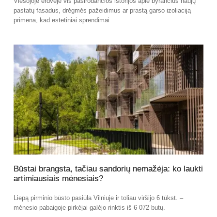
Viešojoje erdvėje vis pasirodančios istorijos apie byrančius naujų
pastatų fasadus, drėgmės pažeidimus ar prastą garso izoliaciją
primena, kad estetiniai sprendimai
Būstai brangsta, tačiau sandorių nemažėja: ko laukti
artimiausiais mėnesiais?
Liepą pirminio būsto pasiūla Vilniuje ir toliau viršijo 6 tūkst. –
mėnesio pabaigoje pirkėjai galėjo rinktis iš 6 072 butų.