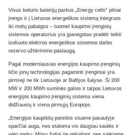
Visus keturis baterijų parkus „Energy cells“ pilnai
įrengs ir į Lietuvos energetikos sistemą integruos
iki metų pabaigos – tuomet kaupimo įrenginių
sistemos operatorius yra įpareigotas pradėti teikti
izoliuoto elektros energetikos sistemos darbo
rezervo užtikrinimo paslaugą.
Pagal moderniausias energijos kaupimo įrenginių
ličio jonų technologijas pagaminti įrenginiai yra
pirmieji ne tik Lietuvoje ar Baltijos šalyse. Ši 200
MW ir 200 MWh suminės galios ir talpos Lietuvos
energijos kaupimo įrenginių sistema viena
didžiausių ir viena pirmųjų Europoje.
„Energijos kaupiklių poreikis visame pasaulyje
sparčiai auga, nes statoma vis daugiau saulės ir
vėjo parkų. Mūsų šaliai jie reikalingi, nes siekiame