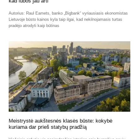
kad lubos jau arti
Autorius: Raul Eamets, banko „Bigbank“ vyriausiasis ekonomistas
Lietuvoje būsto kainos kyla taip ilgai, kad nekilnojamasis turtas
pradėjo atrodyti kaip būtinas
Meistrystė aukštesnės klasės būste: kokybė
kuriama dar prieš statybų pradžią