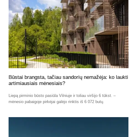
Būstai brangsta, tačiau sandorių nemažėja: ko laukti
artimiausiais mėnesiais?
Liepą pirminio būsto pasiūla Vilniuje ir toliau viršijo 6 tūkst. –
mėnesio pabaigoje pirkėjai galėjo rinktis iš 6 072 butų.