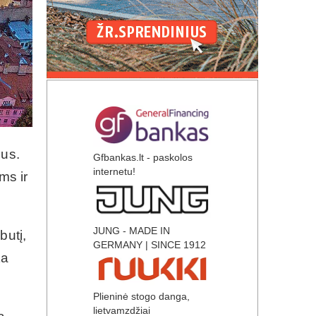
mus.
Gfbankas.lt - paskolos
internetu!
ms ir
JUNG - MADE IN
butį,
GERMANY | SINCE 1912
ta
Plieninė stogo danga,
lietvamzdžiai