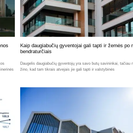
enos
Kaip daugiabučių gyventojai gali tapti ir žemės po
bendraturčiais
tos
Daugelis daugiabučių gyventojų yra savo butų savininkai, tačiau n
inerinės
žino, kad tam tikrais atvejais jie gali tapti ir valstybinės