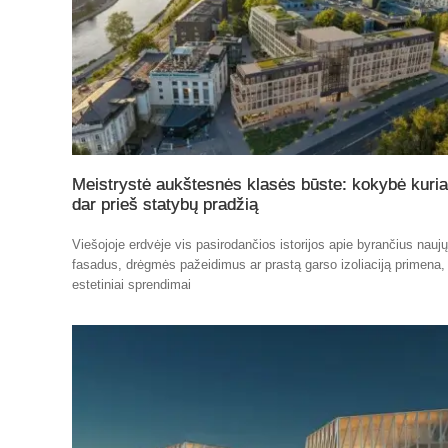
Meistrystė aukštesnės klasės būste: kokybė kuri
dar prieš statybų pradžią
Viešojoje erdvėje vis pasirodančios istorijos apie byrančius nauj
fasadus, drėgmės pažeidimus ar prastą garso izoliaciją primena,
estetiniai sprendimai