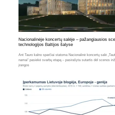
Nacionalinėje koncertų salėje – pažangiausios sc
technologijos Baltijos šalyse
Ant Tauro kalno sparčiai statoma Nacionalinė koncertų salė „Tau
namai“ pasiekė svarbų etapą – pasirašyta sutartis dėl scenos inž
įrangos