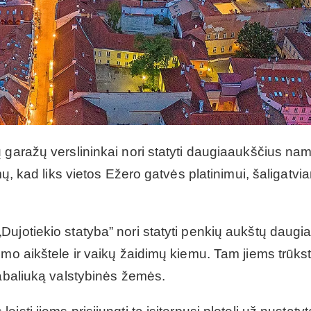
 garažų verslininkai nori statyti daugiaaukščius na
mų, kad liks vietos Ežero gatvės platinimui, šaligatvia
ujotiekio statyba” nori statyti penkių aukštų daugia
imo aikštele ir vaikų žaidimų kiemu. Tam jiems trūks
gabaliuką valstybinės žemės.