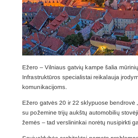
Ežero – Vilniaus gatvių kampe šalia mūrinių
Infrastruktūros specialistai reikalauja įrody
komunikacijoms.
Ežero gatvės 20 ir 22 sklypuose bendrovė „D
su požemine trijų aukštų automobilių stovėj
žemės – tad verslininkai norėtų nusipirkti 