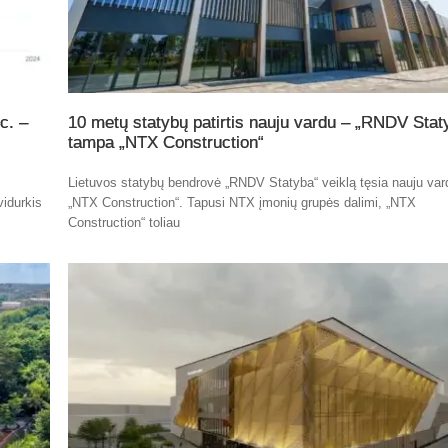
c. –
10 metų statybų patirtis nauju vardu – „RNDV Stat
tampa „NTX Construction“
Lietuvos statybų bendrovė „RNDV Statyba“ veiklą tęsia nauju var
vidurkis
„NTX Construction“. Tapusi NTX įmonių grupės dalimi, „NTX
Construction“ toliau