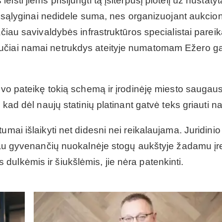
sti jiems prisijungti tą įsiterpusį plotelį už nustatyt
 ir sąlyginai nedidele suma, nes organizuojant aukcio
ačiau savivaldybės infrastruktūros specialistai parei
bučiai namai netrukdys ateityje numatomam Ežero g
buvo pateikę tokią schemą ir įrodinėję miesto saugau
 kad dėl naujų statinių platinant gatvė teks griauti 
umai išlaikyti net didesni nei reikalaujama. Juridinio
čiau gyvenančių nuokalnėje stogų aukštyje žadamu įr
ulkėmis ir šiukšlėmis, jie nėra patenkinti.