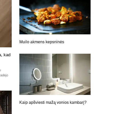
Muilo akmens kepsninės
a, kad
s
radėjo
Kaip apšviesti mažą vonios kambarį?