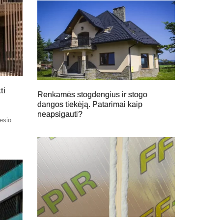
ti
Renkamės stogdengius ir stogo
dangos tiekėją. Patarimai kaip
neapsigauti?
nesio