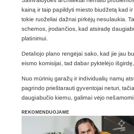
Savivaldybės architektai nemato problemos lei
kainą ir taip papildyti miesto biudžetą kad
tokie ruoželiai dažnai pirkėjų nesulaukia. T
schemos, įrodančios, kad atsiradę daugia
platinimui.
Detaliojo plano rengėjai sako, kad jie jau 
eismo komisijai, tad dabar pyktelėjo išgirdę,
Nuo mūrinių garažų ir individualių namų atst
pagrindo prieštarauti gyventojai neturi, ta
daugiabučio kiemu, galimai vėjo nešamomis d
REKOMENDUOJAME