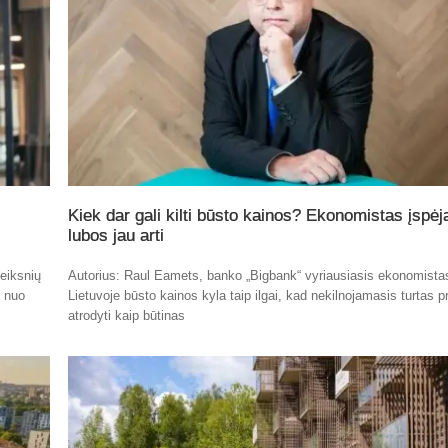
Kiek dar gali kilti būsto kainos? Ekonomistas įspėj
lubos jau arti
eiksnių
Autorius: Raul Eamets, banko „Bigbank“ vyriausiasis ekonomista
t nuo
Lietuvoje būsto kainos kyla taip ilgai, kad nekilnojamasis turtas p
atrodyti kaip būtinas