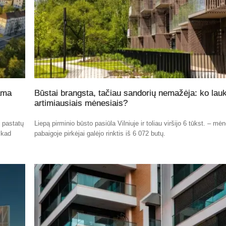
ama
Būstai brangsta, tačiau sandorių nemažėja: ko lauk
artimiausiais mėnesiais?
ų pastatų
Liepą pirminio būsto pasiūla Vilniuje ir toliau viršijo 6 tūkst. – mė
 kad
pabaigoje pirkėjai galėjo rinktis iš 6 072 butų.