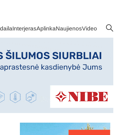
daila
Interjeras
Aplinka
Naujienos
Video