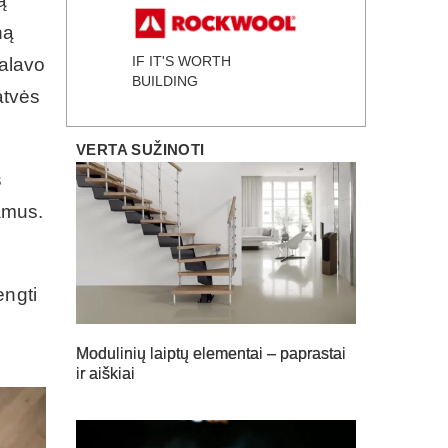
ą
ną
IF IT'S WORTH
kalavo
BUILDING
atvės
VERTA SUŽINOTI
s
namus.
engti
Modulinių laiptų elementai – paprastai
ir aiškiai