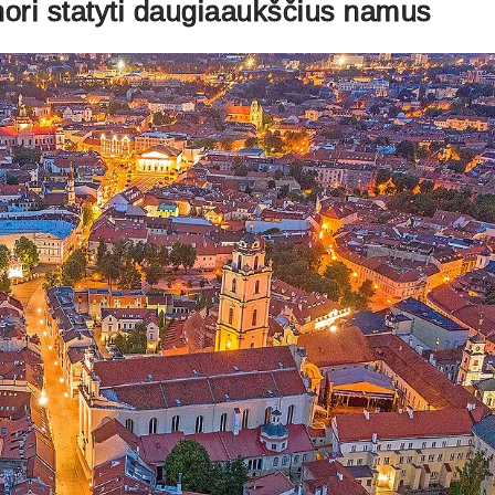
nori statyti daugiaaukščius namus