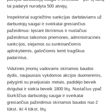
tai padaryti nurodyta 500 atvejų.
Inspektoriai sugriežtino sankcijas darbdaviams už
darbuotojų saugai ir sveikatai gresiančius
pažeidimus: tęsiant tikrinimus ir nustačius
pažeidimus taikomos priemones, administracinės
sankcijos, siejamos su sunkinančiomis
aplinkybėmis, galinčiomis lemti tragiškus
padarinius.
Vidutinės įmonių vadovams skiriamos baudos
dydis, naujausiais vykdomos akcijos duomenimis,
palyginti su praėjusiais metais, padidėjo beveik
dvigubai ir siekia beveik 1800 litų. Nustačius ypač
šiurkščius darbuotojų saugai ir sveikatai
gresiančius pažeidimus skiriamos baudos nuo 2
tūkst. iki 4 tūkst. litų.