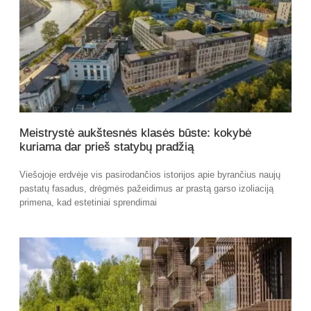
Meistrystė aukštesnės klasės būste: kokybė
kuriama dar prieš statybų pradžią
Viešojoje erdvėje vis pasirodančios istorijos apie byrančius naujų
pastatų fasadus, drėgmės pažeidimus ar prastą garso izoliaciją
primena, kad estetiniai sprendimai