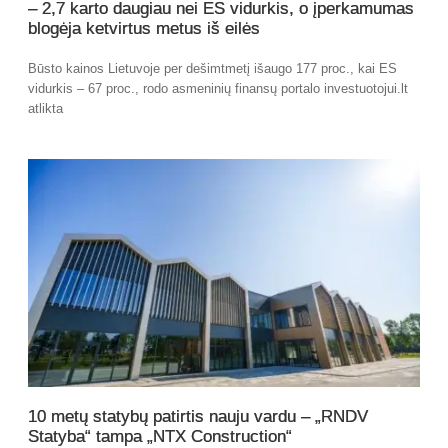
– 2,7 karto daugiau nei ES vidurkis, o įperkamumas
blogėja ketvirtus metus iš eilės
Būsto kainos Lietuvoje per dešimtmetį išaugo 177 proc., kai ES
vidurkis – 67 proc., rodo asmeninių finansų portalo investuotojui.lt
atlikta
10 metų statybų patirtis nauju vardu – „RNDV
Statyba“ tampa „NTX Construction“