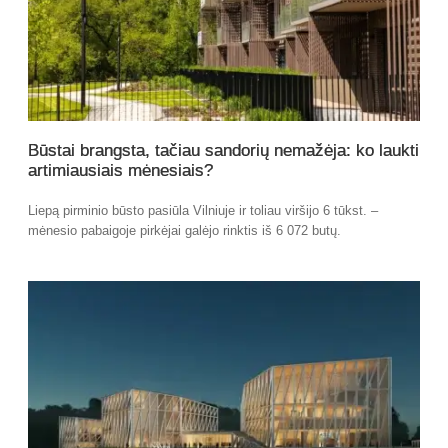
Būstai brangsta, tačiau sandorių nemažėja: ko laukti
artimiausiais mėnesiais?
Liepą pirminio būsto pasiūla Vilniuje ir toliau viršijo 6 tūkst. –
mėnesio pabaigoje pirkėjai galėjo rinktis iš 6 072 butų.