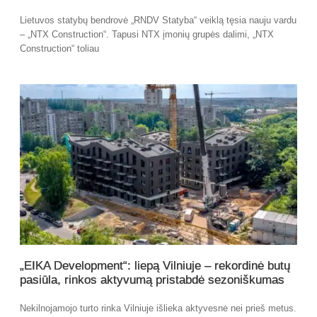
Lietuvos statybų bendrovė „RNDV Statyba“ veiklą tęsia nauju vardu
– „NTX Construction“. Tapusi NTX įmonių grupės dalimi, „NTX
Construction“ toliau
„EIKA Development“: liepą Vilniuje – rekordinė butų
pasiūla, rinkos aktyvumą pristabdė sezoniškumas
Nekilnojamojo turto rinka Vilniuje išlieka aktyvesnė nei prieš metus.