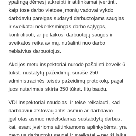
ypatingą dėmesį atkreipti ir atitinkamai įvertinti,
kaip tose darbo vietose įmonių vadovai vykdo
darbdavių pareigas sudaryti darbuotojams saugias
ir sveikatai nekenksmingas darbo sąlygas,
kontroliuoti, ar jie laikosi darbuotojų saugos ir
sveikatos reikalavimų, nušalinti nuo darbo
neblaivius darbuotojus.
Akcijos metu inspektoriai nurodė pašalinti beveik 6
tūkst. nustatytų pažeidimų, surašė 250
administracinės teisės pažeidimų protokolų, pagal
juos nutarimais skirta 350 tūkst. litų baudų.
VDI inspektoriai naudojasi ir teise reikalauti, kad
darbdaviui atstovaujantis asmuo ar darbdavio
įgaliotas asmuo nedelsdamas sustabdytų darbus,
kai, esant įvairioms atitinkamoms aplinkybėms, yra
pavojus darbuotojų saugai ir sveikatai – per šį laiką