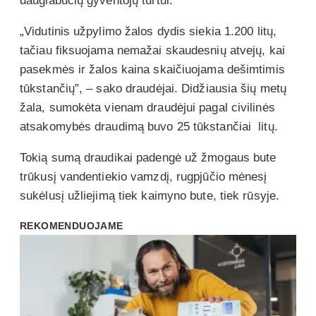
daugiabučių gyventojų turtui.
„Vidutinis užpylimo žalos dydis siekia 1.200 litų,
tačiau fiksuojama nemažai skaudesnių atvejų, kai
pasekmės ir žalos kaina skaičiuojama dešimtimis
tūkstančių”, – sako draudėjai. Didžiausia šių metų
žala, sumokėta vienam draudėjui pagal civilinės
atsakomybės draudimą buvo 25 tūkstančiai litų.
Tokią sumą draudikai padengė už žmogaus bute
trūkusį vandentiekio vamzdį, rugpjūčio mėnesį
sukėlusį užliejimą tiek kaimyno bute, tiek rūsyje.
REKOMENDUOJAME