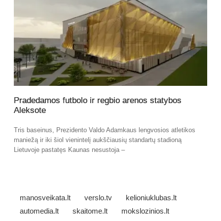
Pradedamos futbolo ir regbio arenos statybos
Aleksote
Tris baseinus, Prezidento Valdo Adamkaus lengvosios atletikos
maniežą ir iki šiol vienintelį aukščiausių standartų stadioną
Lietuvoje pastatęs Kaunas nesustoja –
manosveikata.lt
verslo.tv
kelioniuklubas.lt
automedia.lt
skaitome.lt
mokslozinios.lt