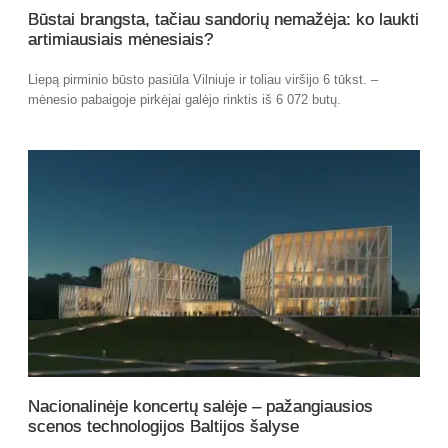
Būstai brangsta, tačiau sandorių nemažėja: ko laukti
artimiausiais mėnesiais?
Liepą pirminio būsto pasiūla Vilniuje ir toliau viršijo 6 tūkst. –
mėnesio pabaigoje pirkėjai galėjo rinktis iš 6 072 butų.
Nacionalinėje koncertų salėje – pažangiausios
scenos technologijos Baltijos šalyse