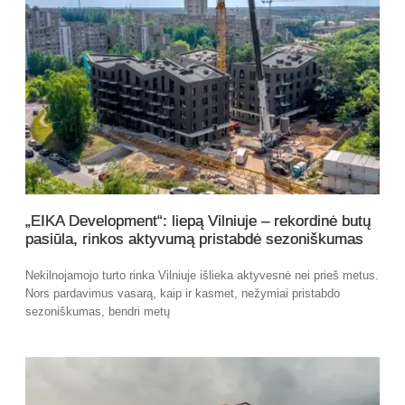
„EIKA Development“: liepą Vilniuje – rekordinė butų
pasiūla, rinkos aktyvumą pristabdė sezoniškumas
Nekilnojamojo turto rinka Vilniuje išlieka aktyvesnė nei prieš metus.
Nors pardavimus vasarą, kaip ir kasmet, nežymiai pristabdo
sezoniškumas, bendri metų