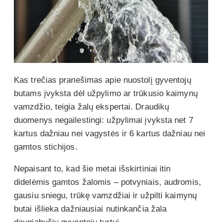
Kas trečias pranešimas apie nuostolį gyventojų
butams įvyksta dėl užpylimo ar trūkusio kaimynų
vamzdžio, teigia žalų ekspertai. Draudikų
duomenys negailestingi: užpylimai įvyksta net 7
kartus dažniau nei vagystės ir 6 kartus dažniau nei
gamtos stichijos.
Nepaisant to, kad šie metai išskirtiniai itin
didelėmis gamtos žalomis – potvyniais, audromis,
gausiu sniegu, trūkę vamzdžiai ir užpilti kaimynų
butai išlieka dažniausiai nutinkančia žala