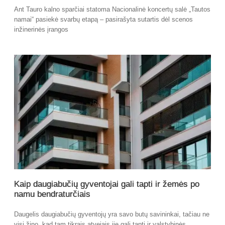
Ant Tauro kalno sparčiai statoma Nacionalinė koncertų salė „Tautos
namai“ pasiekė svarbų etapą – pasirašyta sutartis dėl scenos
inžinerinės įrangos
Kaip daugiabučių gyventojai gali tapti ir žemės po
namu bendraturčiais
Daugelis daugiabučių gyventojų yra savo butų savininkai, tačiau ne
visi žino, kad tam tikrais atvejais jie gali tapti ir valstybinės