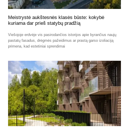
Meistrystė aukštesnės klasės būste: kokybė
kuriama dar prieš statybų pradžią
Viešojoje erdvėje vis pasirodančios istorijos apie byrančius naujų
pastatų fasadus, drėgmės pažeidimus ar prastą garso izoliaciją
primena, kad estetiniai sprendimai