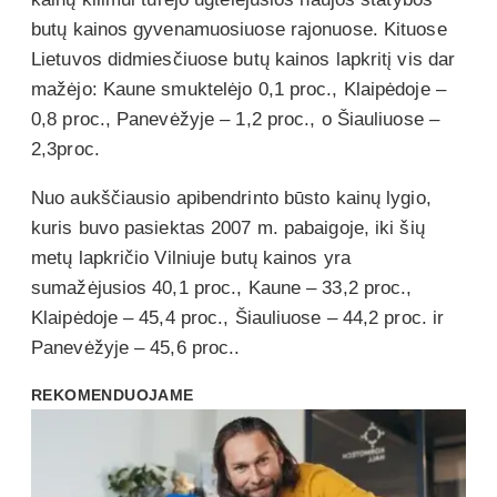
butų kainos gyvenamuosiuose rajonuose. Kituose
Lietuvos didmiesčiuose butų kainos lapkritį vis dar
mažėjo: Kaune smuktelėjo 0,1 proc., Klaipėdoje –
0,8 proc., Panevėžyje – 1,2 proc., o Šiauliuose –
2,3proc.
Nuo aukščiausio apibendrinto būsto kainų lygio,
kuris buvo pasiektas 2007 m. pabaigoje, iki šių
metų lapkričio Vilniuje butų kainos yra
sumažėjusios 40,1 proc., Kaune – 33,2 proc.,
Klaipėdoje – 45,4 proc., Šiauliuose – 44,2 proc. ir
Panevėžyje – 45,6 proc..
REKOMENDUOJAME