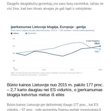
Daugelis daugiabučių gyventojų yra savo butų savininkai, tačiau ne
visi žino, kad tam tikrais atvejais jie gali tapti ir valstybinės
Būsto kainos Lietuvoje nuo 2015 m. pakilo 177 proc.
– 2,7 karto daugiau nei ES vidurkis, o įperkamumas
blogėja ketvirtus metus iš eilės
Būsto kainos Lietuvoje per dešimtmetį išaugo 177 proc., kai ES
vidurkis – 67 proc., rodo asmeninių finansų portalo investuotojui.lt