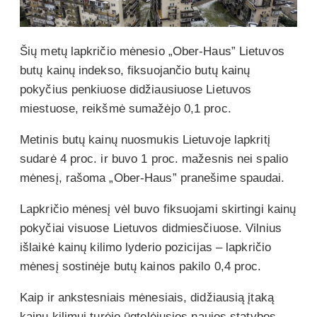
Šių metų lapkričio mėnesio „Ober-Haus” Lietuvos
butų kainų indekso, fiksuojančio butų kainų
pokyčius penkiuose didžiausiuose Lietuvos
miestuose, reikšmė sumažėjo 0,1 proc.
Metinis butų kainų nuosmukis Lietuvoje lapkritį
sudarė 4 proc. ir buvo 1 proc. mažesnis nei spalio
mėnesį, rašoma „Ober-Haus” pranešime spaudai.
Lapkričio mėnesį vėl buvo fiksuojami skirtingi kainų
pokyčiai visuose Lietuvos didmiesčiuose. Vilnius
išlaikė kainų kilimo lyderio pozicijas – lapkričio
mėnesį sostinėje butų kainos pakilo 0,4 proc.
Kaip ir ankstesniais mėnesiais, didžiausią įtaką
kainų kilimui turėjo ūgtelėjusios naujos statybos