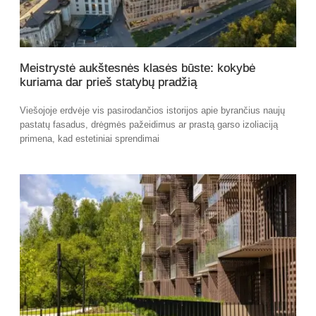
Meistrystė aukštesnės klasės būste: kokybė
kuriama dar prieš statybų pradžią
Viešojoje erdvėje vis pasirodančios istorijos apie byrančius naujų
pastatų fasadus, drėgmės pažeidimus ar prastą garso izoliaciją
primena, kad estetiniai sprendimai