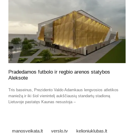
Pradedamos futbolo ir regbio arenos statybos
Aleksote
Tris baseinus, Prezidento Valdo Adamkaus lengvosios atletikos
maniežą ir iki šiol vienintelį aukščiausių standartų stadioną
Lietuvoje pastatęs Kaunas nesustoja –
manosveikata.lt
verslo.tv
kelioniuklubas.lt