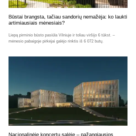
Būstai brangsta, tačiau sandorių nemažėja: ko laukti
artimiausiais mėnesiais?
Liepą pirminio būsto pasiūla Vilniuje ir toliau viršijo 6 tūkst. –
mėnesio pabaigoje pirkėjai galėjo rinktis iš 6 072 butų.
Nacionalinėje koncertų salėje – pažangiausios