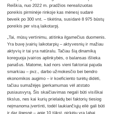
Reiškia, nuo 2022 m. pradžios nerealizuotas
poreikis pirminėje rinkoje kas mėnesį sudarė
beveik po 300 vnt. – tikėtina, susidarė 8 975 būstų
poreikis per visą laikotarpį.
„Tai, mūsų vertinimu, atitinka ilgamečius duomenis.
Yra buvę įvairių laikotarpių – aktyvesnių ir mažiau
aktyvių ir tai yra natūralu. Tačiau šią dinamiką
koreguoja įvairios aplinkybės, o balansas išlieka
panašus. Matome, kad nors vieni faktoriai pajuda
smarkiau – pvz., darbo užmokesčio bei bendro
ekonomikos augimo – ir koeficiento turėtų didėti,
tačiau sumažėjęs įperkamumas vėl atstato
pusiausvyrą. Šis skaičiavimas negali būti visiškai
tikslus, nes kai kurių prielaidų bei faktorių tiesiog
neįmanoma įvertinti, todėl laukiančiųjų eilė gali būti
ir dar ilgesnė – apie 10 tūkst. pirkėjų yra labai