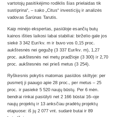
vartotojų pasitikėjimo rodiklis šias prielaidas tik
sustiprina“, – sako „Citus“ investicijų ir analizės
vadovas Šarūnas Tarutis.
Kaip minėjo ekspertas, pasiūloje esančių butų
kainos išties laikosi labai stabiliai: birželio gale jos
siekė 3 342 Eur/kv. m ir buvo vos 0,15 proc.
aukštesnės nei gegužę (3 337 Eur/kv. m), 1,27
proc. aukštesnės nei metų pradžioje (3 300) ir 2,70
proc. aukštesnės nei prieš metus (3 254).
Ryškesnis pokytis matomas pasiūlos skiltyje: per
pusmetį ji paaugo apie 28 proc., per metus – 25
proc. ir pasiekė 5 520 naujų būstų. Per 6 mėn.
bendrai rinkai pasiūlyti net 2 166 būstai 16–oje
naujų projektų ir 13 anksčiau pradėtų projektų
etapuose: iš jų 2 077 vnt. sudarė butai ir 89