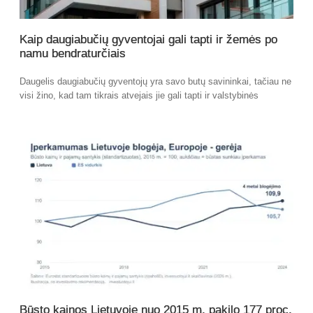
Kaip daugiabučių gyventojai gali tapti ir žemės po
namu bendraturčiais
Daugelis daugiabučių gyventojų yra savo butų savininkai, tačiau ne
visi žino, kad tam tikrais atvejais jie gali tapti ir valstybinės
Būsto kainos Lietuvoje nuo 2015 m. pakilo 177 proc.