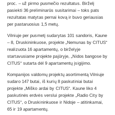
proc. – už pirmo pusmečio rezultatus. Birželį
pasiekti 36 preliminarūs susitarimai – toks pats
rezultatas matytas pernai kovą ir buvo geriausias
per pastaruosius 1,5 metų.
Vilniuje per pusmetį sudarytas 101 sandoris, Kaune
– 8, Druskininkuose, projekte „Nemunas by CITUS“
realizuota 16 apartamentų, o birželyje
startavusiame projekte pajūryje, „Nidos bangose by
CITUS“ sutarta dėl 9 apartamentų įsigijimo.
Kompanijos valdomų projektų asortimentą Vilniuje
sudaro 147 butai, iš kurių 8 paskutiniai butai
projekte „Miško ardai by CITUS“. Kaune liko 4
paskutinės erdvės verslui projekte „Radio City by
CITUS“, o Druskininkuose ir Nidoje – atitinkamai,
65 ir 19 apartamentų.