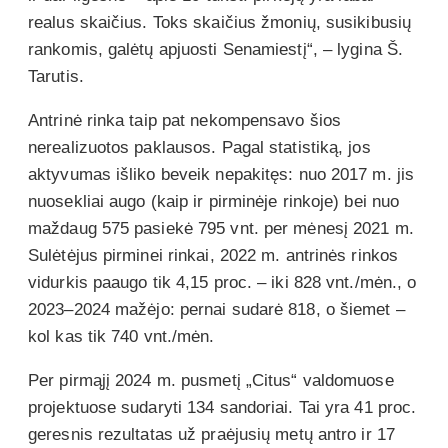
realus skaičius. Toks skaičius žmonių, susikibusių
rankomis, galėtų apjuosti Senamiestį“, – lygina Š.
Tarutis.
Antrinė rinka taip pat nekompensavo šios
nerealizuotos paklausos. Pagal statistiką, jos
aktyvumas išliko beveik nepakitęs: nuo 2017 m. jis
nuosekliai augo (kaip ir pirminėje rinkoje) bei nuo
maždaug 575 pasiekė 795 vnt. per mėnesį 2021 m.
Sulėtėjus pirminei rinkai, 2022 m. antrinės rinkos
vidurkis paaugo tik 4,15 proc. – iki 828 vnt./mėn., o
2023–2024 mažėjo: pernai sudarė 818, o šiemet –
kol kas tik 740 vnt./mėn.
Per pirmąjį 2024 m. pusmetį „Citus“ valdomuose
projektuose sudaryti 134 sandoriai. Tai yra 41 proc.
geresnis rezultatas už praėjusių metų antro ir 17