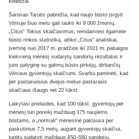
kotedžai.
Šarūnas Tarutis pabrėžia, kad naujo būsto įsigyti
Vilniuje šiuo metu gali laukti iki 9 000 žmonių.
„Citus“ Tokius skaičiavimus, remdamiesi ilgamete
būsto rinkos statistika, atliko „Citus“ analitikai,
įvertinę nuo 2017 m. pradžios iki 2021 m. pabaigos
kiekvieną mėnesį sudarytų sandorių rezultatus ir
juos palyginę su galimų būsto pirkėjų, dirbančių
Vilniaus gyventojų skaičiumi. Svarbu paminėti, kad
per pastaruosius dvejus metus pastarasis
skaičiaus išaugo net 22 tūkst.
Laikytasi prielaidos, kad 100 tūkst. gyventojų per
mėnesį turi poreikį maždaug 175 naujiems
būstams, o „normali“ mėnesinė paklausa per
paskutinius 7,5 metų, augant gyventojų skaičiui,
turėtų sudaryti maždaug 450–550 sandorių.