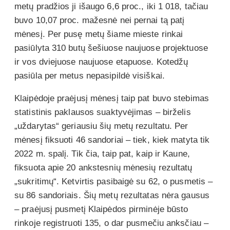
metų pradžios ji išaugo 6,6 proc., iki 1 018, tačiau
buvo 10,07 proc. mažesnė nei pernai tą patį
mėnesį. Per pusę metų šiame mieste rinkai
pasiūlyta 310 butų šešiuose naujuose projektuose
ir vos dviejuose naujuose etapuose. Kotedžų
pasiūla per metus nepasipildė visiškai.
Klaipėdoje praėjusį mėnesį taip pat buvo stebimas
statistinis paklausos suaktyvėjimas – birželis
„uždarytas“ geriausiu šių metų rezultatu. Per
mėnesį fiksuoti 46 sandoriai – tiek, kiek matyta tik
2022 m. spalį. Tik čia, taip pat, kaip ir Kaune,
fiksuota apie 20 ankstesnių mėnesių rezultatų
„sukritimų“. Ketvirtis pasibaigė su 62, o pusmetis –
su 86 sandoriais. Šių metų rezultatas nėra gausus
– praėjusį pusmetį Klaipėdos pirminėje būsto
rinkoje registruoti 135, o dar pusmečiu anksčiau –