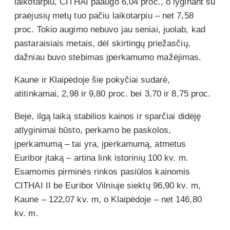
laikotarpiu, CITHAI paaugo 6,04 proc., o lyginant su
praėjusių metų tuo pačiu laikotarpiu – net 7,58
proc. Tokio augimo nebuvo jau seniai, juolab, kad
pastaraisiais metais, dėl skirtingų priežasčių,
dažniau buvo stebimas įperkamumo mažėjimas.
Kaune ir Klaipėdoje šie pokyčiai sudarė,
atitinkamai, 2,98 ir 9,80 proc. bei 3,70 ir 8,75 proc.
Beje, ilgą laiką stabilios kainos ir sparčiai didėję
atlyginimai būsto, perkamo be paskolos,
įperkamumą – tai yra, įperkamumą, atmetus
Euribor įtaką – artina link istorinių 100 kv. m.
Esamomis pirminės rinkos pasiūlos kainomis
CITHAI II be Euribor Vilniuje siektų 96,90 kv. m,
Kaune – 122,07 kv. m, o Klaipėdoje – net 146,80
kv. m.