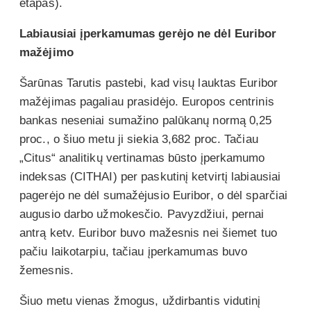
etapas).
Labiausiai įperkamumas gerėjo ne dėl Euribor
mažėjimo
Šarūnas Tarutis pastebi, kad visų lauktas Euribor
mažėjimas pagaliau prasidėjo. Europos centrinis
bankas neseniai sumažino palūkanų normą 0,25
proc., o šiuo metu ji siekia 3,682 proc. Tačiau
„Citus“ analitikų vertinamas būsto įperkamumo
indeksas (CITHAI) per paskutinį ketvirtį labiausiai
pagerėjo ne dėl sumažėjusio Euribor, o dėl sparčiai
augusio darbo užmokesčio. Pavyzdžiui, pernai
antrą ketv. Euribor buvo mažesnis nei šiemet tuo
pačiu laikotarpiu, tačiau įperkamumas buvo
žemesnis.
Šiuo metu vienas žmogus, uždirbantis vidutinį