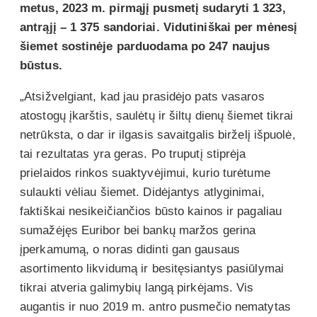
metus, 2023 m. pirmąjį pusmetį sudaryti 1 323,
antrąjį – 1 375 sandoriai. Vidutiniškai per mėnesį
šiemet sostinėje parduodama po 247 naujus
būstus.
„Atsižvelgiant, kad jau prasidėjo pats vasaros
atostogų įkarštis, saulėtų ir šiltų dienų šiemet tikrai
netrūksta, o dar ir ilgasis savaitgalis birželį išpuolė,
tai rezultatas yra geras. Po truputį stiprėja
prielaidos rinkos suaktyvėjimui, kurio turėtume
sulaukti vėliau šiemet. Didėjantys atlyginimai,
faktiškai nesikeičiančios būsto kainos ir pagaliau
sumažėjęs Euribor bei bankų maržos gerina
įperkamumą, o noras didinti gan gausaus
asortimento likvidumą ir besitęsiantys pasiūlymai
tikrai atveria galimybių langą pirkėjams. Vis
augantis ir nuo 2019 m. antro pusmečio nematytas