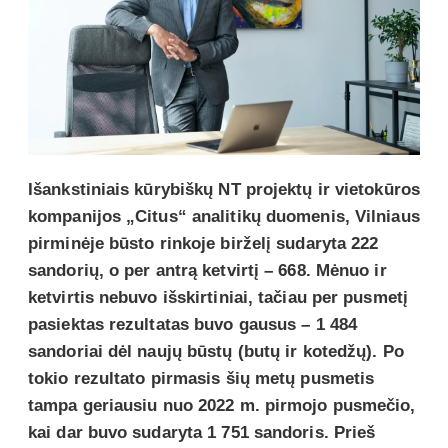
Išankstiniais kūrybiškų NT projektų ir vietokūros
kompanijos „Citus“ analitikų duomenis, Vilniaus
pirminėje būsto rinkoje birželį sudaryta 222
sandorių, o per antrą ketvirtį – 668. Mėnuo ir
ketvirtis nebuvo išskirtiniai, tačiau per pusmetį
pasiektas rezultatas buvo gausus – 1 484
sandoriai dėl naujų būstų (butų ir kotedžų). Po
tokio rezultato pirmasis šių metų pusmetis
tampa geriausiu nuo 2022 m. pirmojo pusmečio,
kai dar buvo sudaryta 1 751 sandoris. Prieš