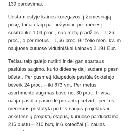
139 pardavimai.
Uostamiestyje kainos koregavosi į žemesniąją
pusę, tačiau taip pat nežymiai: per mėnesį
susitraukė 1,04 proc., nuo metų pradžios – 1,26
proc., o per metus – 1,66 proc. Birželio mėn. kv. m
naujuose butuose vidutiniškai kainavo 2 191 Eur.
Tačiau taip galėjo nutikti ir dėl gan spartaus
pasiūlos augimo, kurio didesnę dalį sudarė pigesni
būstai. Per pusmetį Klaipėdoje pasiūla šoktelėjo
beveik 24 proc. – iki 673 vnt. Per metus
asortimento augimas buvo net 30 proc. Ir visa
nauja pasiūla pasirodė per antrą ketvirtį: per tris
mėnesius pristatyta po tris naujus projektus ir
ankstesnių projektų etapus, kuriuose parduodama
216 būstų – 210 butų ir 6 kotedžai (1 naujas