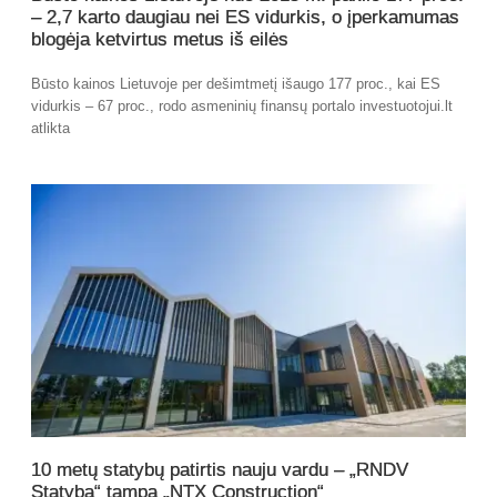
– 2,7 karto daugiau nei ES vidurkis, o įperkamumas
blogėja ketvirtus metus iš eilės
Būsto kainos Lietuvoje per dešimtmetį išaugo 177 proc., kai ES
vidurkis – 67 proc., rodo asmeninių finansų portalo investuotojui.lt
atlikta
10 metų statybų patirtis nauju vardu – „RNDV
Statyba“ tampa „NTX Construction“