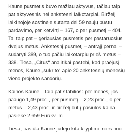
Kaune pusmetis buvo mažiau aktyvus, tačiau taip
pat aktyvesnis nei ankstesni laikotarpiai. Birželį
laikinojoje sostinėje sutarta dėl 59 naujų būstų
pardavimo, per ketvirtį – 167, o per pusmetį – 404.
Tai taip pat – geriausias pusmetis per pastaruosius
dvejus metus. Ankstesnį pusmetį – antrąjį pernai –
sudaryti 389, o tuo pačiu laikotarpiu prieš metus –
338. Tiesa, „Citus“ analitikai pastebi, kad praėjusį
mėnesį Kaune „sukrito“ apie 20 ankstesnių mėnesių
vieno projekto sandorių.
Kainos Kaune – taip pat stabilios: per mėnesį jos
paaugo 1,49 proc., per pusmetį – 2,23 proc., o per
metus – 2,43 proc. ir birželį butų pasiūlos kaina
pasiekė 2 659 Eur/kv. m.
Tiesa, pasiūla Kaune judėjo kita kryptimi: nors nuo