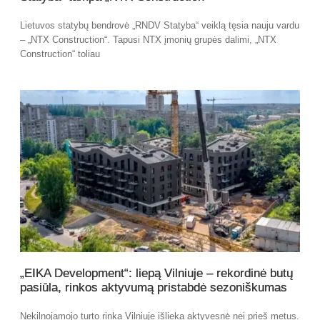
Lietuvos statybų bendrovė „RNDV Statyba“ veiklą tęsia nauju vardu
– „NTX Construction“. Tapusi NTX įmonių grupės dalimi, „NTX
Construction“ toliau
„EIKA Development“: liepą Vilniuje – rekordinė butų
pasiūla, rinkos aktyvumą pristabdė sezoniškumas
Nekilnojamojo turto rinka Vilniuje išlieka aktyvesnė nei prieš metus.