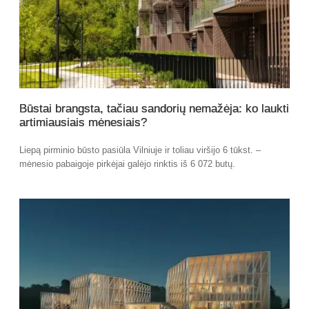
Būstai brangsta, tačiau sandorių nemažėja: ko laukti
artimiausiais mėnesiais?
Liepą pirminio būsto pasiūla Vilniuje ir toliau viršijo 6 tūkst. –
mėnesio pabaigoje pirkėjai galėjo rinktis iš 6 072 butų.