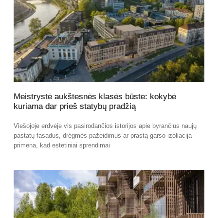
Meistrystė aukštesnės klasės būste: kokybė
kuriama dar prieš statybų pradžią
Viešojoje erdvėje vis pasirodančios istorijos apie byrančius naujų
pastatų fasadus, drėgmės pažeidimus ar prastą garso izoliaciją
primena, kad estetiniai sprendimai