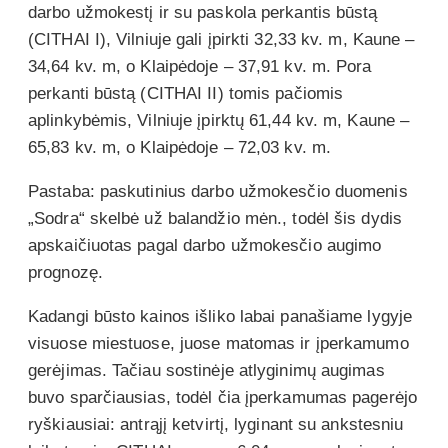
darbo užmokestį ir su paskola perkantis būstą
(CITHAI I), Vilniuje gali įpirkti 32,33 kv. m, Kaune –
34,64 kv. m, o Klaipėdoje – 37,91 kv. m. Pora
perkanti būstą (CITHAI II) tomis pačiomis
aplinkybėmis, Vilniuje įpirktų 61,44 kv. m, Kaune –
65,83 kv. m, o Klaipėdoje – 72,03 kv. m.
Pastaba: paskutinius darbo užmokesčio duomenis
„Sodra“ skelbė už balandžio mėn., todėl šis dydis
apskaičiuotas pagal darbo užmokesčio augimo
prognozę.
Kadangi būsto kainos išliko labai panašiame lygyje
visuose miestuose, juose matomas ir įperkamumo
gerėjimas. Tačiau sostinėje atlyginimų augimas
buvo sparčiausias, todėl čia įperkamumas pagerėjo
ryškiausiai: antrąjį ketvirtį, lyginant su ankstesniu