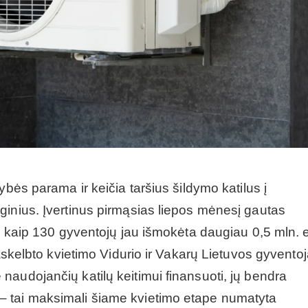
ybės parama ir keičia taršius šildymo katilus į
ginius. Įvertinus pirmąsias liepos mėnesį gautas
au kaip 130 gyventojų jau išmokėta daugiau 0,5 mln. 
paskelbto kvietimo Vidurio ir Vakarų Lietuvos gyventoj
audojančių katilų keitimui finansuoti, jų bendra
 tai maksimali šiame kvietimo etape numatyta