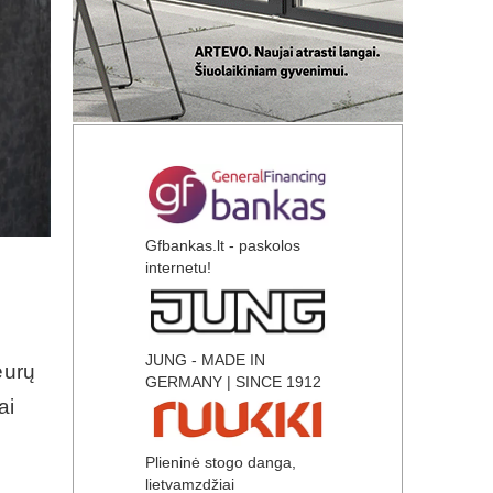
Gfbankas.lt - paskolos
internetu!
JUNG - MADE IN
eurų
GERMANY | SINCE 1912
ai
Plieninė stogo danga,
lietvamzdžiai