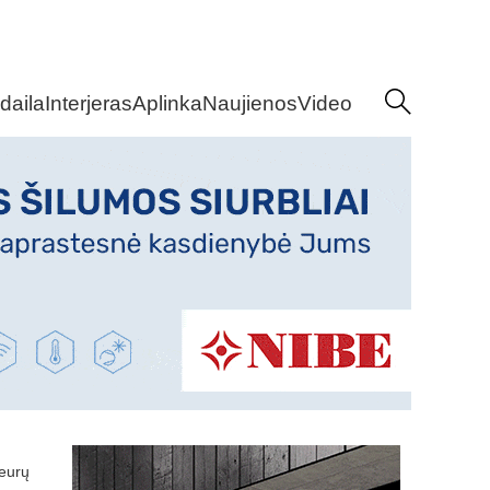
daila
Interjeras
Aplinka
Naujienos
Video
 eurų