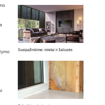
ymo
ba
Susipažinkime: roletai ir žaliuzės
ldymo
ei