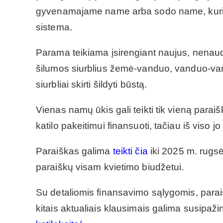
gyvenamajame name arba sodo name, kuris
sistema.
Parama teikiama įsirengiant naujus, nenaudo
šilumos siurblius žemė-vanduo, vanduo-vand
siurbliai skirti šildyti būstą.
Vienas namų ūkis gali teikti tik vieną para
katilo pakeitimui finansuoti, tačiau iš viso
Paraiškas galima
teikti čia
iki 2025 m. rugsė
paraiškų visam kvietimo biudžetui.
Su detaliomis finansavimo sąlygomis, parai
kitais aktualiais klausimais galima susipaži