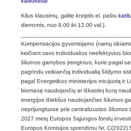
katilokeita/
Kilus klausimų, galite kreiptis el. paštu
kati
dienomis, nuo 8.00 iki 12.00 val.).
_________________________________
Kompensacijos gyventojams (namų ūkiams) n
keičiant savo individualius neefektyvius bi
šilumos gamybos įrenginius, kurie pagal sav
pagrindu veikiančią individualią šildymo s
pagal Energetikos ministerijos inicijuotą 
biomasę naudojančių ar iškastinį kurą naudo
energijos išteklius naudojančias šilumos g
neprijungtuose prie centralizuotos šilumo
2027 metų Europos Sąjungos fondų investici
Europos Komisijos sprendimu Nr. C(2022) 57