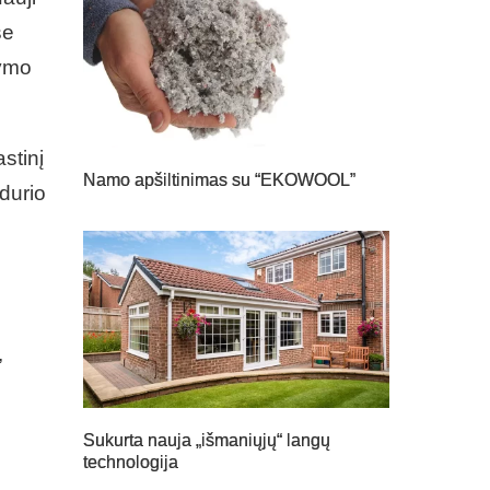
se
dymo
stinį
Namo apšiltinimas su “EKOWOOL”
idurio
,
Sukurta nauja „išmaniųjų“ langų
technologija