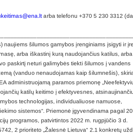
lukeitimas@ena.lt
arba telefonu +370 5 230 3312 (d
_________________________________________
aujiems šilumos gamybos įrenginiams įsigyti ir įre
omasę, arba iškastinį kurą naudojančius katilus, arba
o paskirtį neturi galimybės tiekti šilumos į vandens
istemą (vanduo nenaudojamas kaip šilumnešis), skir
ir LEA administruojamą paramos priemonę „Neefektyvi
jančių katilų keitimo į efektyvesnes, atsinaujinanči
amybos technologijas, individualiuose namuose,
s tiekimo sistemos“. Priemonė įgyvendinama pagal 2
jų programos, patvirtintos 2022 m. rugpjūčio 3 d.
42, 2 prioriteto „Žalesnė Lietuva“ 2.1 konkretų užd