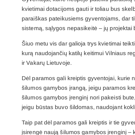
kvietimai dotacijoms gauti ir toliau bus ske
paraiškas pateikusiems gyventojams, dar tik
sistemą, sąlygos nepasikeitė – jų projektai
Šiuo metu vis dar galioja trys kvietimai tei
kurą naudojančių katilų keitimui Vilniaus reg
ir Vakarų Lietuvoje.
Dėl paramos gali kreiptis gyventojai, kurie
šilumos gamybos įrangą, jeigu paramos kreip
šilumos gamybos įrenginį nori pakeisti bute
jeigu būstas buvo šildomas, naudojant koklin
Taip pat dėl paramos gali kreiptis ir tie gyv
įsirengė naują šilumos gamybos įrenginį – ka