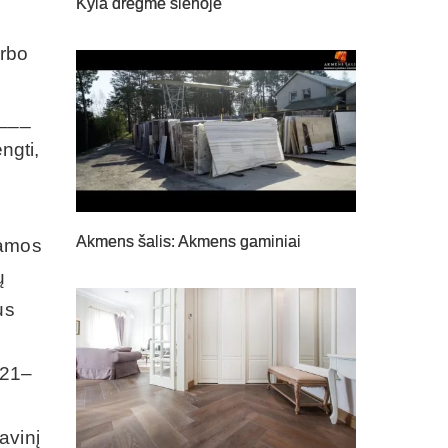
Kyla drėgmė sienoje
arbo
___
ngti,
Akmens šalis: Akmens gaminiai
iamos
ų
us
021–
avinį