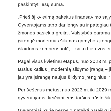
paskirstyti lėšų suma.
„Prieš šį kvietimą pakeitus finansavimo sąl
Gyventojams tapo dar lengviau ir patogiau te
žmones pasiekia greitai. Valstybės parama n
įsirengė modernius šilumos gamybos įrengi
išlaidoms kompensuoti“, – sako Lietuvos e
Pagal visus kvietimų etapus, nuo 2023 m. p
taršius katilus į modernią šildymo įrangą –
jau yra įsirengę naujus šildymo įrenginius 
Per šešerius metus, nuo 2023 m. iki 2029 m
gyventojams, keičiantiems taršius būsto šil
Gyventojai, kurie nespėjo pateikti paraiškų š