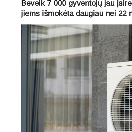
Beveik 7 000 gyventojų jau įsir
jiems išmokėta daugiau nei 22 