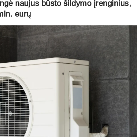
engė naujus būsto šildymo įrenginius,
mln. eurų