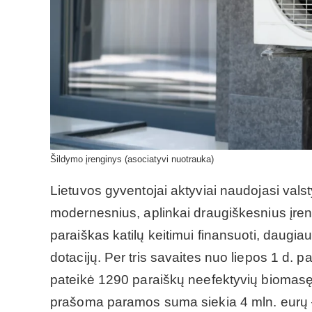
Šildymo įrenginys (asociatyvi nuotrauka)
Lietuvos gyventojai aktyviai naudojasi valst
modernesnius, aplinkai draugiškesnius įren
paraiškas katilų keitimui finansuoti, daugi
dotacijų. Per tris savaites nuo liepos 1 d. 
pateikė 1290 paraiškų neefektyvių biomasę n
prašoma paramos suma siekia 4 mln. eurų –