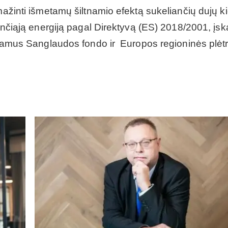
mažinti išmetamų šiltnamio efektą sukeliančių dujų ki
nančiąją energiją pagal Direktyvą (ES) 2018/2001, įsk
uojamus Sanglaudos fondo ir Europos regioninės plėt