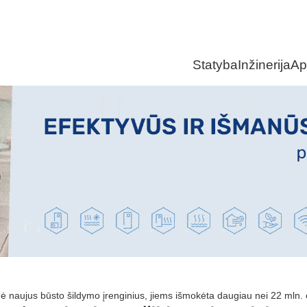
Statyba
Inžinerija
Ap
gė naujus būsto šildymo įrenginius, jiems išmokėta daugiau nei 22 mln.