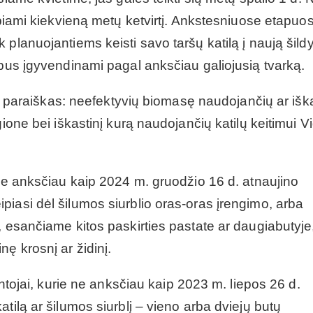
lbiami kiekvieną metų ketvirtį. Ankstesniuose etapuo
 planuojantiems keisti savo taršų katilą į naują šil
 bus įgyvendinami pagal anksčiau galiojusią tvarką.
kti paraiškas: neefektyvių biomasę naudojančių ar iška
ione bei iškastinį kurą naudojančių katilų keitimui V
 ne anksčiau kaip 2024 m. gruodžio 16 d. atnaujino
iasi dėl šilumos siurblio oras-oras įrengimo, arba
, esančiame kitos paskirties pastate ar daugiabutyje
ę krosnį ar židinį.
entojai, kurie ne anksčiau kaip 2023 m. liepos 26 d.
tilą ar šilumos siurblį – vieno arba dviejų butų