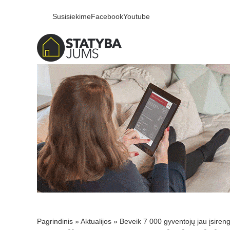
Susisiekime
Facebook
Youtube
Pagrindinis
»
Aktualijos
»
Beveik 7 000 gyventojų jau įsiren