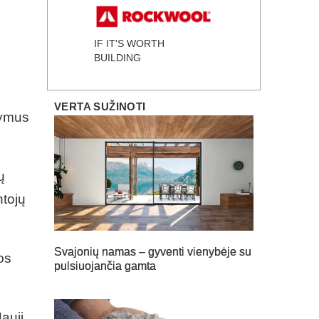
IF IT'S WORTH
BUILDING
VERTA SUŽINOTI
šymus
ų
ntojų
Svajonių namas – gyventi vienybėje su
os
pulsiuojančia gamta
Nauji