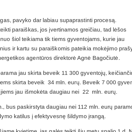
ygas, pavyko dar labiau supaprastinti procesą.
ikti paraiškas, jos įvertinamos greičiau, tad lėšos
uo šiol teikiama tik tiems gyventojams, kurie jau
nius ir kartu su paraiškomis pateikia mokėjimo pra
nergetikos agentūros direktorė Agnė Bagočiutė.
arama jau skirta beveik 11 300 gyventojų, keičianči
 jiems skirta beveik 34 mln. eurų. Beveik 7 000 gyve
ir jiems jau išmokėta daugiau nei 22 mln. eurų.
., bus paskirstyta daugiau nei 112 mln. eurų param
dymo katilus į efektyvesnę šildymo įrangą.
iame kvietime, jas galės teikti šių metų spalio 1 d. 