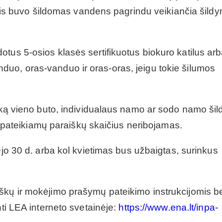
 buvo šildomas vandens pagrindu veikiančia šild
tus 5-osios klasės sertifikuotus biokuro katilus ar
uo, oras-vanduo ir oras-oras, jeigu tokie šilumos
išką vieno buto, individualaus namo ar sodo namo ši
 jo pateikiamų paraiškų skaičius neribojamas.
jo 30 d. arba kol kvietimas bus užbaigtas, surinkus
škų ir mokėjimo prašymų pateikimo instrukcijomis b
nti LEA interneto svetainėje:
https://www.ena.lt/inpa-