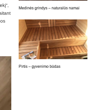
ekį“,
Medinės grindys – naturalūs namai
aitant
ros
Pirtis – gyvenimo būdas