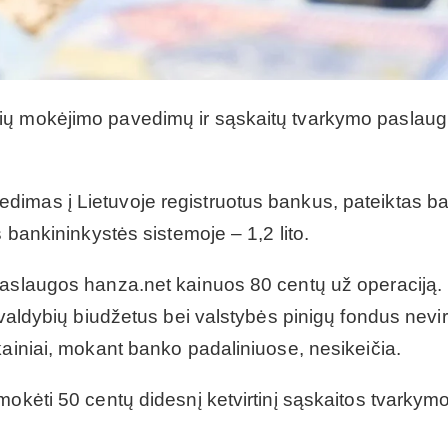
ių mokėjimo pavedimų ir sąskaitų tvarkymo paslau
dimas į Lietuvoje registruotus bankus, pateiktas b
s bankininkystės sistemoje – 1,2 lito.
paslaugos hanza.net kainuos 80 centų už operaciją.
ivaldybių biudžetus bei valstybės pinigų fondus nevir
kainiai, mokant banko padaliniuose, nesikeičia.
mokėti 50 centų didesnį ketvirtinį sąskaitos tvarkym