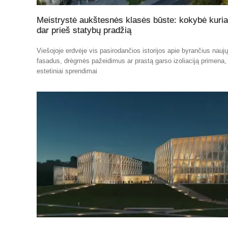
Meistrystė aukštesnės klasės būste: kokybė kuri
dar prieš statybų pradžią
Viešojoje erdvėje vis pasirodančios istorijos apie byrančius nauj
fasadus, drėgmės pažeidimus ar prastą garso izoliaciją primena,
estetiniai sprendimai