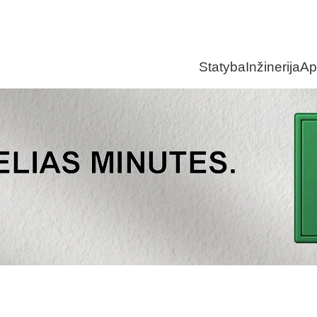
Statyba
Inžinerija
Ap