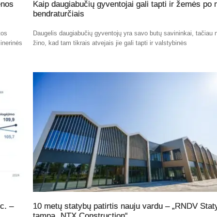
enos
Kaip daugiabučių gyventojai gali tapti ir žemės po
bendraturčiais
tos
Daugelis daugiabučių gyventojų yra savo butų savininkai, tačiau n
inerinės
žino, kad tam tikrais atvejais jie gali tapti ir valstybinės
c. –
10 metų statybų patirtis nauju vardu – „RNDV Stat
tampa „NTX Construction“