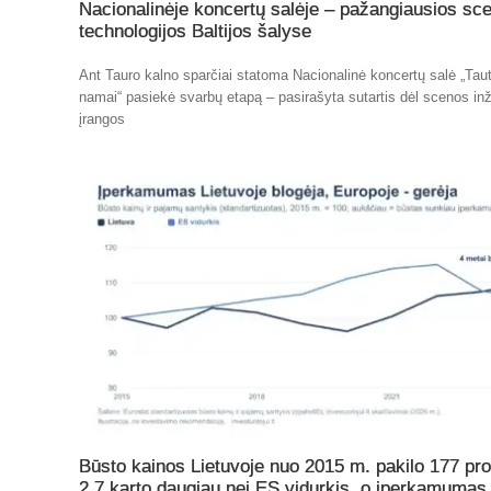
Nacionalinėje koncertų salėje – pažangiausios sc
technologijos Baltijos šalyse
Ant Tauro kalno sparčiai statoma Nacionalinė koncertų salė „Tau
namai“ pasiekė svarbų etapą – pasirašyta sutartis dėl scenos inž
įrangos
Būsto kainos Lietuvoje nuo 2015 m. pakilo 177 pro
2,7 karto daugiau nei ES vidurkis, o įperkamumas