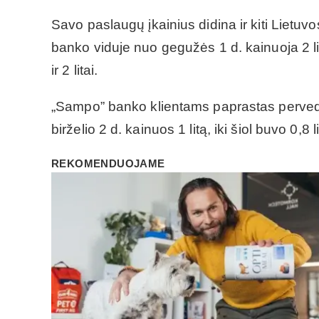
Savo paslaugų įkainius didina ir kiti Lietu
banko viduje nuo gegužės 1 d. kainuoja 2 litus,
ir 2 litai.
„Sampo” banko klientams paprastas pervedim
birželio 2 d. kainuos 1 litą, iki šiol buvo 0,8 li
REKOMENDUOJAME