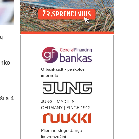
gų
anko
Gfbankas.lt - paskolos
internetu!
šija 4
JUNG - MADE IN
GERMANY | SINCE 1912
o
Plieninė stogo danga,
lietvamzdžiai