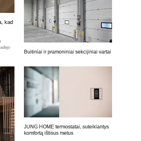
a, kad
s
radėjo
Buitiniai ir pramoniniai sekcijiniai vartai
JUNG HOME termostatai, suteikiantys
komfortą ištisus metus