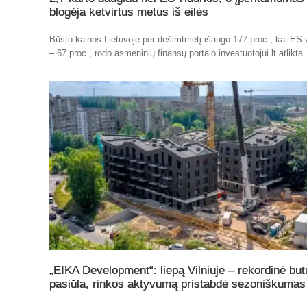
blogėja ketvirtus metus iš eilės
Būsto kainos Lietuvoje per dešimtmetį išaugo 177 proc., kai ES 
– 67 proc., rodo asmeninių finansų portalo investuotojui.lt atlikta
„EIKA Development“: liepą Vilniuje – rekordinė but
pasiūla, rinkos aktyvumą pristabdė sezoniškumas