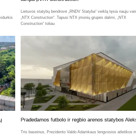
Lietuvos statybų bendrovė „RNDV Statyba“ veiklą tęsia nauju var
vidurkis
„NTX Construction“. Tapusi NTX įmonių grupės dalimi, „NTX
Construction“ toliau
ų
Pradedamos futbolo ir regbio arenos statybos Alek
Tris baseinus, Prezidento Valdo Adamkaus lengvosios atletikos 