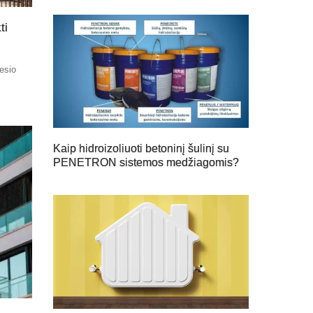
ti
nesio
Kaip hidroizoliuoti betoninį šulinį su
PENETRON sistemos medžiagomis?