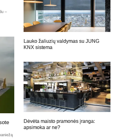
du –
Lauko žaliuzių valdymas su JUNG
KNX sistema
Dėvėta maisto pramonės įranga:
sote
apsimoka ar ne?
maniežą