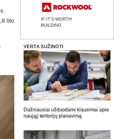
as
IF IT'S WORTH
8 lito
BUILDING
o
VERTA SUŽINOTI
Dažniausiai užduodami klausimai apie
naująjį teritorijų planavimą