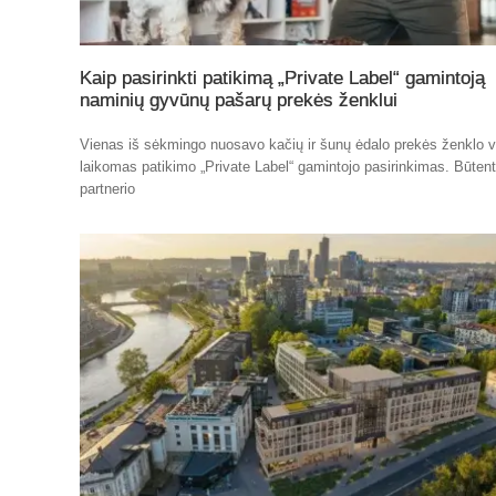
Kaip pasirinkti patikimą „Private Label“ gamintoją
naminių gyvūnų pašarų prekės ženklui
Vienas iš sėkmingo nuosavo kačių ir šunų ėdalo prekės ženklo v
laikomas patikimo „Private Label“ gamintojo pasirinkimas. Būten
partnerio