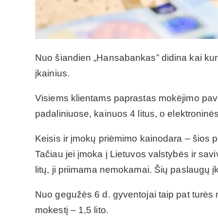
Nuo šiandien „Hansabankas” didina kai kur
įkainius.
Visiems klientams paprastas mokėjimo pave
padaliniuose, kainuos 4 litus, o elektroninė
Keisis ir įmokų priėmimo kainodara – šios 
Tačiau jei įmoka į Lietuvos valstybės ir sav
litų, ji priimama nemokamai. Šių paslaugų į
Nuo gegužės 6 d. gyventojai taip pat turės 
mokestį – 1,5 lito.