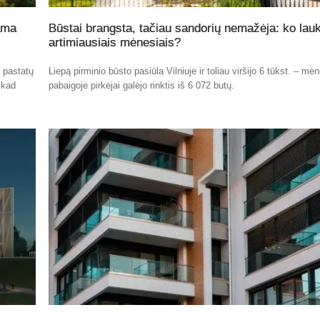
ama
Būstai brangsta, tačiau sandorių nemažėja: ko lauk
artimiausiais mėnesiais?
ų pastatų
Liepą pirminio būsto pasiūla Vilniuje ir toliau viršijo 6 tūkst. – mė
 kad
pabaigoje pirkėjai galėjo rinktis iš 6 072 butų.