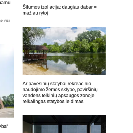
 namu
Šilumos izoliacija: daugiau dabar =
mažiau rytoj
e visi
Ar pavėsinių statybai rekreacinio
naudojimo žemės sklype, paviršinių
vandens telkinių apsaugos zonoje
reikalingas statybos leidimas
yba“