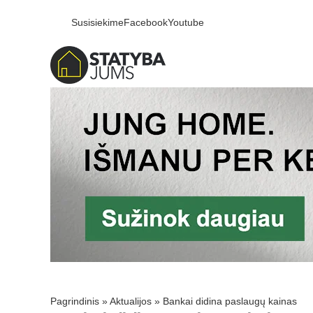
Susisiekime
Facebook
Youtube
Pagrindinis
»
Aktualijos
»
Bankai didina paslaugų kainas