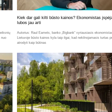
Kiek dar gali kilti būsto kainos? Ekonomistas įspėj
lubos jau arti
eiksnių
Autorius: Raul Eamets, banko „Bigbank“ vyriausiasis ekonomista
t nuo
Lietuvoje būsto kainos kyla taip ilgai, kad nekilnojamasis turtas p
atrodyti kaip būtinas