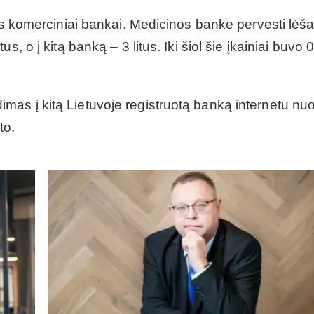
vos komerciniai bankai. Medicinos banke pervesti lėš
 o į kitą banką – 3 litus. Iki šiol šie įkainiai buvo 0,
as į kitą Lietuvoje registruotą banką internetu nu
to.