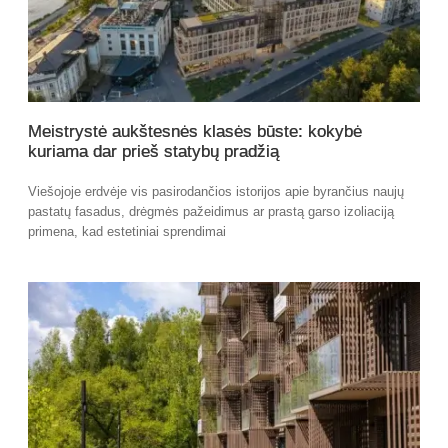
Meistrystė aukštesnės klasės būste: kokybė
kuriama dar prieš statybų pradžią
Viešojoje erdvėje vis pasirodančios istorijos apie byrančius naujų
pastatų fasadus, drėgmės pažeidimus ar prastą garso izoliaciją
primena, kad estetiniai sprendimai