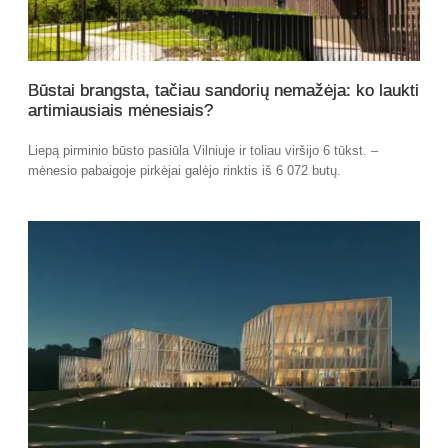
Būstai brangsta, tačiau sandorių nemažėja: ko laukti
artimiausiais mėnesiais?
Liepą pirminio būsto pasiūla Vilniuje ir toliau viršijo 6 tūkst. –
mėnesio pabaigoje pirkėjai galėjo rinktis iš 6 072 butų.