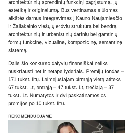
architektūrinių sprendinių funkcinį pagrįstumą, jų
estetiką ir originalumą. Bus vertinamas siūlomas
aikštės darnus integravimas į Kauno Naujamiesčio
ir Žaliakalnio viešųjų erdvių struktūrą bei bendrą
architektūrinių ir urbanistinių darinių bei gamtinių
formų funkcinę, vizualinę, kompozicinę, semantinę
sistemą.
Dalis šio konkurso dalyvių finansiškai neliks
nuskriausti net ir netapę lyderiais. Premijų fondas –
171 tūkst. litų. Laimėjusiajam pirmąją vietą atiteks
67 tūkst. Lt, antrąją – 47 tūkst. Lt, trečiąją – 37
tūkst. Lt. Numatytos ir dvi paskatinamosios
premijos po 10 tūkst. litų.
REKOMENDUOJAME