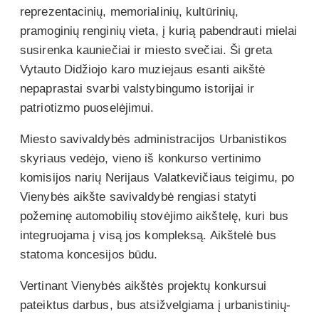
reprezentacinių, memorialinių, kultūrinių,
pramoginių renginių vieta, į kurią pabendrauti mielai
susirenka kauniečiai ir miesto svečiai. Ši greta
Vytauto Didžiojo karo muziejaus esanti aikštė
nepaprastai svarbi valstybingumo istorijai ir
patriotizmo puoselėjimui.
Miesto savivaldybės administracijos Urbanistikos
skyriaus vedėjo, vieno iš konkurso vertinimo
komisijos narių Nerijaus Valatkevičiaus teigimu, po
Vienybės aikšte savivaldybė rengiasi statyti
požeminę automobilių stovėjimo aikštelę, kuri bus
integruojama į visą jos kompleksą. Aikštelė bus
statoma koncesijos būdu.
Vertinant Vienybės aikštės projektų konkursui
pateiktus darbus, bus atsižvelgiama į urbanistinių-