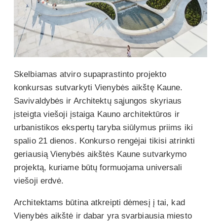
Skelbiamas atviro supaprastinto projekto
konkursas sutvarkyti Vienybės aikštę Kaune.
Savivaldybės ir Architektų sąjungos skyriaus
įsteigta viešoji įstaiga Kauno architektūros ir
urbanistikos ekspertų taryba siūlymus priims iki
spalio 21 dienos. Konkurso rengėjai tikisi atrinkti
geriausią Vienybės aikštės Kaune sutvarkymo
projektą, kuriame būtų formuojama universali
viešoji erdvė.
Architektams būtina atkreipti dėmesį į tai, kad
Vienybės aikštė ir dabar yra svarbiausia miesto