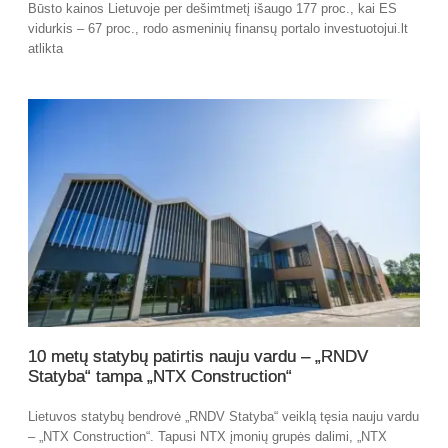
Būsto kainos Lietuvoje per dešimtmetį išaugo 177 proc., kai ES
vidurkis – 67 proc., rodo asmeninių finansų portalo investuotojui.lt
atlikta
10 metų statybų patirtis nauju vardu – „RNDV
Statyba“ tampa „NTX Construction“
Lietuvos statybų bendrovė „RNDV Statyba“ veiklą tęsia nauju vardu
– „NTX Construction“. Tapusi NTX įmonių grupės dalimi, „NTX