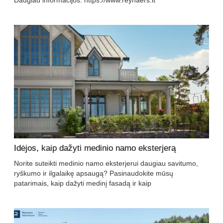
Daugiau informacijos: https://www.reynaers.lt
Idėjos, kaip dažyti medinio namo eksterjerą
Norite suteikti medinio namo eksterjerui daugiau savitumo,
ryškumo ir ilgalaikę apsaugą? Pasinaudokite mūsų
patarimais, kaip dažyti medinį fasadą ir kaip