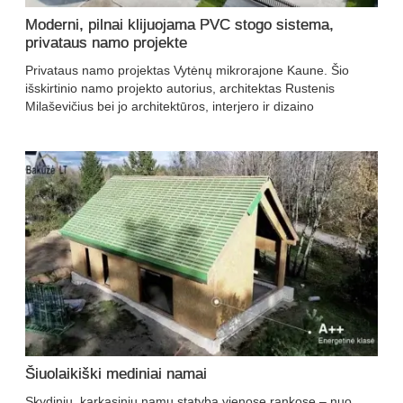
Moderni, pilnai klijuojama PVC stogo sistema,
privataus namo projekte
Privataus namo projektas Vytėnų mikrorajone Kaune. Šio
išskirtinio namo projekto autorius, architektas Rustenis
Milaševičius bei jo architektūros, interjero ir dizaino
Šiuolaikiški mediniai namai
Skydinių, karkasinių namų statyba vienose rankose – nuo