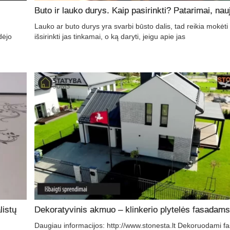
Buto ir lauko durys. Kaip pasirinkti? Patarimai, nau
Lauko ar buto durys yra svarbi būsto dalis, tad reikia mokėti
dėjo
išsirinkti jas tinkamai, o ką daryti, jeigu apie jas
listų
Dekoratyvinis akmuo – klinkerio plytelės fasadams
Daugiau informacijos: http://www.stonesta.lt Dekoruodami f