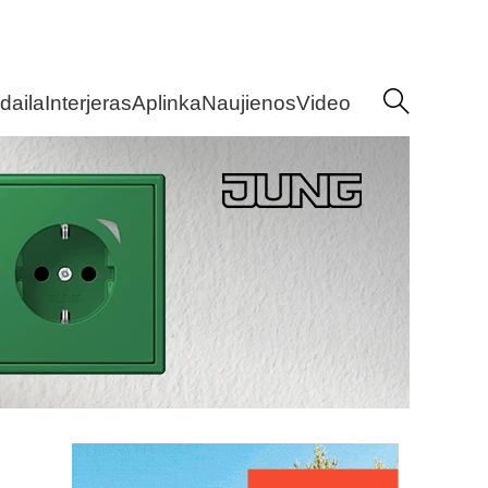
daila
Interjeras
Aplinka
Naujienos
Video