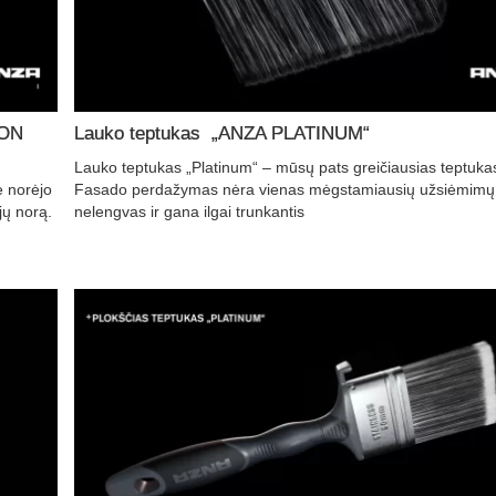
BON
Lauko teptukas „ANZA PLATINUM“
Lauko teptukas „Platinum“ – mūsų pats greičiausias teptuka
e norėjo
Fasado perdažymas nėra vienas mėgstamiausių užsiėmimų.
jų norą.
nelengvas ir gana ilgai trunkantis