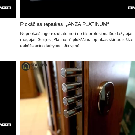
Plokščias teptukas „ANZA PLATINUM“
Nepriekaištingo rezultato nori ne tik profesionalūs dažytojai, 
mėgėjai. Serijos „Platinum“ plokščias teptukas skirtas ieška
aukščiausios kokybės. Jis ypač