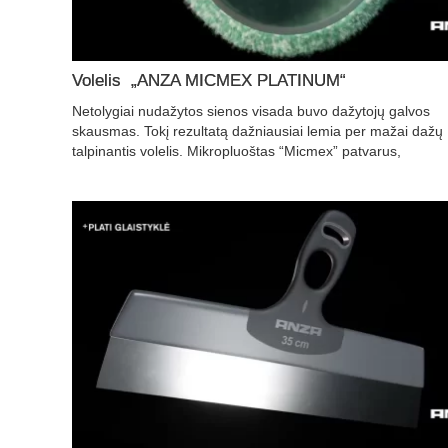
Volelis „ANZA MICMEX PLATINUM“
Netolygiai nudažytos sienos visada buvo dažytojų galvos
skausmas. Tokį rezultatą dažniausiai lemia per mažai dažų
talpinantis volelis. Mikropluoštas “Micmex” patvarus,