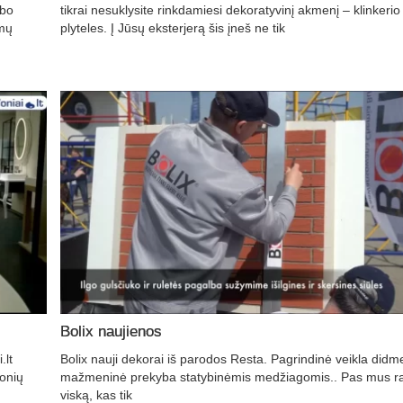
rbo
tikrai nesuklysite rinkdamiesi dekoratyvinį akmenį – klinkerio
amų
plyteles. Į Jūsų eksterjerą šis įneš ne tik
Bolix naujienos
.lt
Bolix nauji dekorai iš parodos Resta. Pagrindinė veikla didme
jonių
mažmeninė prekyba statybinėmis medžiagomis.. Pas mus ra
viską, kas tik