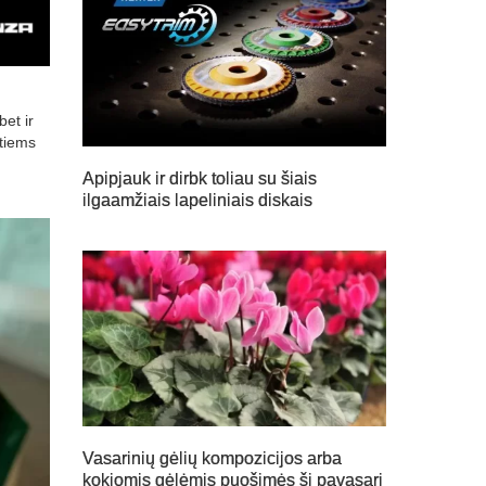
bet ir
ntiems
Apipjauk ir dirbk toliau su šiais
ilgaamžiais lapeliniais diskais
Vasarinių gėlių kompozicijos arba
kokiomis gėlėmis puošimės šį pavasarį