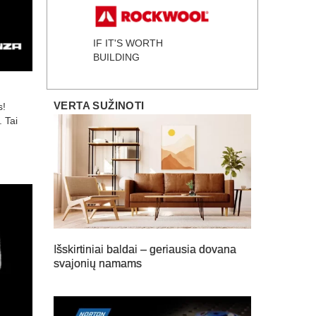
IF IT'S WORTH
BUILDING
VERTA SUŽINOTI
s!
 Tai
Išskirtiniai baldai – geriausia dovana
svajonių namams