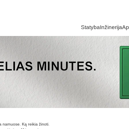
Statyba
Inžinerija
Ap
ja namuose. Ką reikia žinoti.