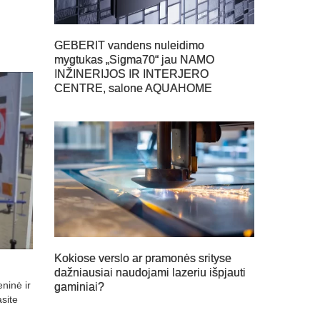
GEBERIT vandens nuleidimo
mygtukas „Sigma70“ jau NAMO
INŽINERIJOS IR INTERJERO
CENTRE, salone AQUAHOME
Kokiose verslo ar pramonės srityse
dažniausiai naudojami lazeriu išpjauti
ninė ir
gaminiai?
site