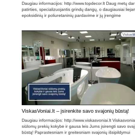
Daugiau informacijos: http://www.topdecor.lt Daug metų da
patirties, specializuojantis grindų dangų, o daugiausiai liej
epoksidinių ir poliuretaninių pardavime ir jų įrengime
ViskasVoniai.lt – įsirenkite savo svajonių būstą!
Daugiau informacijos: http://www.viskasvoniai.lt Viskasvoniai
siūlomų prekių kokybė ir gausa leis Jums įsirengti savo sva
būstą! Paprastesniam ir greitesniam svajonių išsipildymui