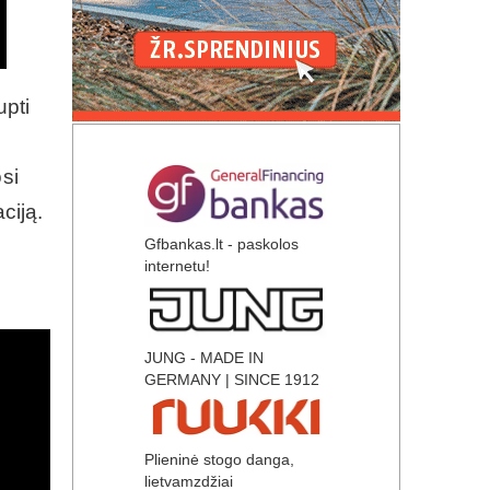
upti
si
ciją.
Gfbankas.lt - paskolos
internetu!
JUNG - MADE IN
GERMANY | SINCE 1912
Plieninė stogo danga,
lietvamzdžiai