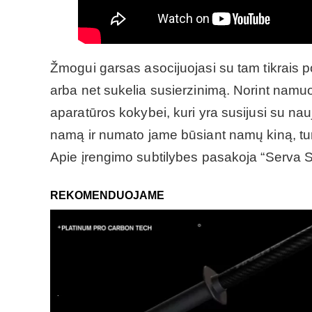
Žmogui garsas asocijuojasi su tam tikrais po
arba net sukelia susierzinimą. Norint namuo
aparatūros kokybei, kuri yra susijusi su na
namą ir numato jame būsiant namų kiną, turi 
Apie įrengimo subtilybes pasakoja “Serva
REKOMENDUOJAME