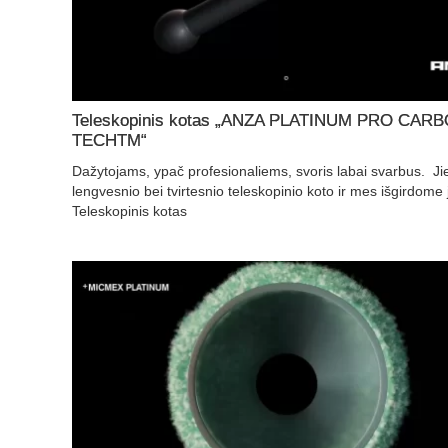
Teleskopinis kotas „ANZA PLATINUM PRO CAR
TECHTM“
Dažytojams, ypač profesionaliems, svoris labai svarbus. Ji
lengvesnio bei tvirtesnio teleskopinio koto ir mes išgirdome 
Teleskopinis kotas