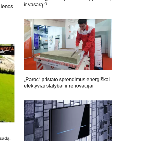
ir vasarą ?
jienos
„Paroc“ pristato sprendimus energiškai
efektyviai statybai ir renovacijai
asadą,