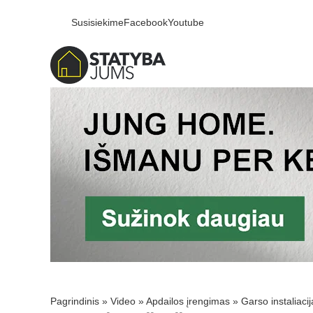
Susisiekime
Facebook
Youtube
Pagrindinis
»
Video
»
Apdailos įrengimas
»
Garso instaliaci