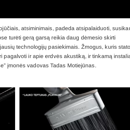
jūčiais, atsiminimais, padeda atsipalaiduoti, susika
se turėti gerą garsą reikia daug dėmesio skirti
ujausių technologijų pasiekimais. Žmogus, kuris stato
pagalvoti ir apie erdvės akustiką, ir tinkamą instalia
 Se” įmonės vadovas Tadas Motiejūnas.