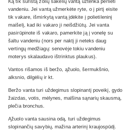
Ką tik surištą žolių šakelių vantą užtenka perlieti
vandeniu. Jei vantą užmerkėte ryte, o į pirtį eisite
tik vakare, išmirkytą vantą įdėkite į polietileninį
maišelį, kad iki vakaro ji neišdžiūtų. Jei vanta
pasirūpinote iš vakaro, pamerkite ją į vonelę su
šaltu vandeniu (nors per naktį ji neteks daug
vertingų medžiagų: senovėje tokiu vandeniu
moterys skalaudavo ištrinktus plaukus).
Vantos rišamos iš beržo, ąžuolo, šermukšnio,
alksnio, dilgėlių ir kt.
Beržo vanta turi uždegimus slopinantį poveikį, gydo
žaizdas, votis, mėlynes, malšina sąnarių skausmą,
plečia bronchus.
Ąžuolo vanta sausina odą, turi uždegimus
slopinančių savybių, mažina arterinį kraujospūdį.