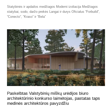
Statybinės ir apdailos medžiagos Moderni izoliacija Medžiagos
statybai, sodo, daržo prekės Langai ir durys Oficialus “Forbuild”,
“Conecto”, “Kraso” ir “Bela”
Paskelbtas Valstybinių miškų urėdijos biuro
architektūrinio konkurso laimėtojas, pastatas taps
medinės architektūros pavyzdžiu