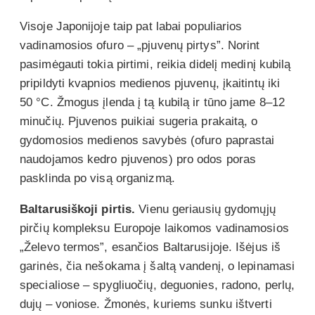
Visoje Japonijoje taip pat labai populiarios
vadinamosios ofuro – „pjuvenų pirtys”. Norint
pasimėgauti tokia pirtimi, reikia didelį medinį kubilą
pripildyti kvapnios medienos pjuvenų, įkaitintų iki
50 °C. Žmogus įlenda į tą kubilą ir tūno jame 8–12
minučių. Pjuvenos puikiai sugeria prakaitą, o
gydomosios medienos savybės (ofuro paprastai
naudojamos kedro pjuvenos) pro odos poras
pasklinda po visą organizmą.
Baltarusiškoji pirtis.
Vienu geriausių gydomųjų
pirčių kompleksu Europoje laikomos vadinamosios
„Želevo termos”, esančios Baltarusijoje. Išėjus iš
garinės, čia nešokama į šaltą vandenį, o lepinamasi
specialiose – spygliuočių, deguonies, radono, perlų,
dujų – voniose. Žmonės, kuriems sunku ištverti