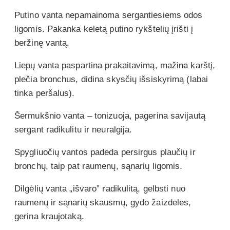
Putino vanta nepamainoma sergantiesiems odos
ligomis. Pakanka keletą putino rykštelių įrišti į
beržinę vantą.
Liepų vanta paspartina prakaitavimą, mažina karštį,
plečia bronchus, didina skysčių išsiskyrimą (labai
tinka peršalus).
Šermukšnio vanta – tonizuoja, pagerina savijautą
sergant radikulitu ir neuralgija.
Spygliuočių vantos padeda persirgus plaučių ir
bronchų, taip pat raumenų, sąnarių ligomis.
Dilgėlių vanta „išvaro” radikulitą, gelbsti nuo
raumenų ir sąnarių skausmų, gydo žaizdeles,
gerina kraujotaką.