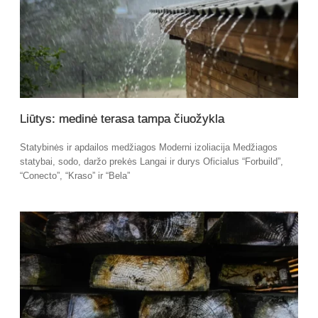
Liūtys: medinė terasa tampa čiuožykla
Statybinės ir apdailos medžiagos Moderni izoliacija Medžiagos
statybai, sodo, daržo prekės Langai ir durys Oficialus “Forbuild”,
“Conecto”, “Kraso” ir “Bela”