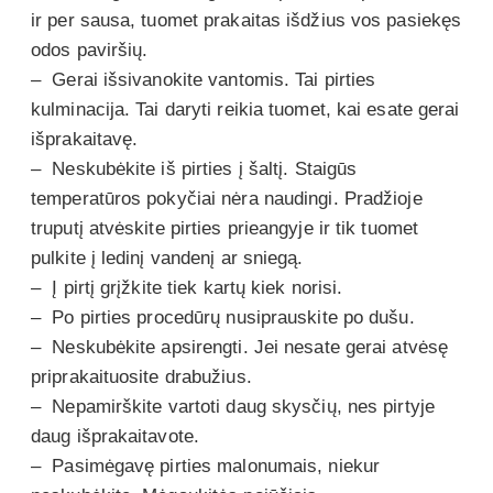
ir per sausa, tuomet prakaitas išdžius vos pasiekęs
odos paviršių.
– Gerai išsivanokite vantomis. Tai pirties
kulminacija. Tai daryti reikia tuomet, kai esate gerai
išprakaitavę.
– Neskubėkite iš pirties į šaltį. Staigūs
temperatūros pokyčiai nėra naudingi. Pradžioje
truputį atvėskite pirties prieangyje ir tik tuomet
pulkite į ledinį vandenį ar sniegą.
– Į pirtį grįžkite tiek kartų kiek norisi.
– Po pirties procedūrų nusiprauskite po dušu.
– Neskubėkite apsirengti. Jei nesate gerai atvėsę
priprakaituosite drabužius.
– Nepamirškite vartoti daug skysčių, nes pirtyje
daug išprakaitavote.
– Pasimėgavę pirties malonumais, niekur