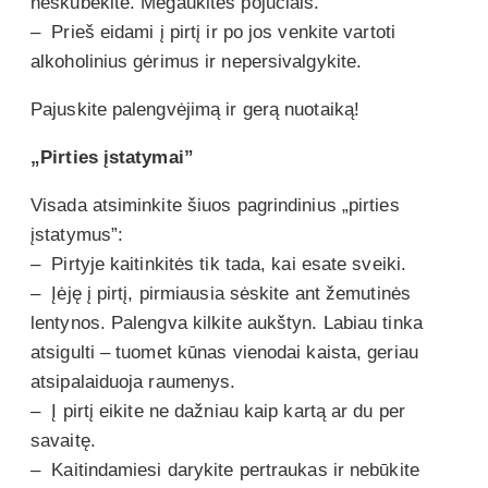
neskubėkite. Mėgaukitės pojūčiais.
– Prieš eidami į pirtį ir po jos venkite vartoti
alkoholinius gėrimus ir nepersivalgykite.
Pajuskite palengvėjimą ir gerą nuotaiką!
„Pirties įstatymai”
Visada atsiminkite šiuos pagrindinius „pirties
įstatymus”:
– Pirtyje kaitinkitės tik tada, kai esate sveiki.
– Įėję į pirtį, pirmiausia sėskite ant žemutinės
lentynos. Palengva kilkite aukštyn. Labiau tinka
atsigulti – tuomet kūnas vienodai kaista, geriau
atsipalaiduoja raumenys.
– Į pirtį eikite ne dažniau kaip kartą ar du per
savaitę.
– Kaitindamiesi darykite pertraukas ir nebūkite