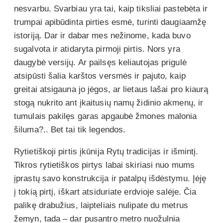
nesvarbu. Svarbiau yra tai, kaip tiksliai pastebėta ir
trumpai apibūdinta pirties esmė, turinti daugiaamžę
istoriją. Dar ir dabar mes nežinome, kada buvo
sugalvota ir atidaryta pirmoji pirtis. Nors yra
daugybė versijų. Ar pailsęs keliautojas prigulė
atsipūsti šalia karštos versmės ir pajuto, kaip
greitai atsigauna jo jėgos, ar lietaus lašai pro kiaurą
stogą nukrito ant įkaitusių namų židinio akmenų, ir
tumulais pakilęs garas apgaubė žmones malonia
šiluma?.. Bet tai tik legendos.
Rytietiškoji pirtis įkūnija Rytų tradicijas ir išmintį.
Tikros rytietiškos pirtys labai skiriasi nuo mums
įprastų savo konstrukcija ir patalpų išdėstymu. Įėję
į tokią pirtį, iškart atsiduriate erdvioje salėje. Čia
palikę drabužius, laipteliais nulipate du metrus
žemyn, tada – dar pusantro metro nuožulnia