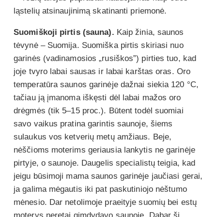
ląstelių atsinaujinimą skatinanti priemonė.
Suomiškoji pirtis (sauna).
Kaip žinia, saunos
tėvynė – Suomija. Suomiška pirtis skiriasi nuo
garinės (vadinamosios „rusiškos”) pirties tuo, kad
joje tvyro labai sausas ir labai karštas oras. Oro
temperatūra saunos garinėje dažnai siekia 120 °C,
tačiau ją įmanoma iškęsti dėl labai mažos oro
drėgmės (tik 5–15 proc.). Būtent todėl suomiai
savo vaikus pratina garintis saunoje, šiems
sulaukus vos ketverių metų amžiaus. Beje,
nėščioms moterims geriausia lankytis ne garinėje
pirtyje, o saunoje. Daugelis specialistų teigia, kad
jeigu būsimoji mama saunos garinėje jaučiasi gerai,
ja galima mėgautis iki pat paskutiniojo nėštumo
mėnesio. Dar netolimoje praeityje suomių bei estų
moterys neretai gimdydavo saunoje. Dabar ši