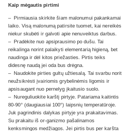
Kaip mėgautis pirtimi
– Pirmiausia skirkite šiam malonumui pakankamai
laiko. Visą malonumą patirsite tuomet, kai nereikės
niekur skubėti ir galvoti apie nenuveiktus darbus.
– Pradėkite nuo apsiprausimo po dušu. Tai
reikalinga norint palaikyti elementarią higieną, bet
naudinga ir dėl kitos priežasties. Pirtis teiks
didesnę naudą jei oda bus drėgna.
– Naudokite pirties gultų užtiesalą. Tai svarbu norit
neužsikrėsti įvairiomis grybelinėmis ligomis ir
apsisaugant nuo pernelyg įkaitusio suolo.
– Nureguliuokite karštį pirtyje. Patariama kaitintis
80-90° (daugiausiai 100°) laipsnių temperatūroje.
Juk pagrindinis dalykas pirtyje yra prakaitavimas.
Su prakaitu iš or-ganizmo pašalinamos
kenksmingos medžiagos. Jei pirtis bus per karšta