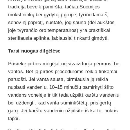
tradicija beveik pamiršta, tačiau Suomijos
mokslininkų bei gydytojų grupė, tyrinėdama šį
senovinį paprotį, nustatė, jog sauna (dėl aukštos
joje tvyrančio oro temperatūros) yra praktiškai
steriliausia aplinka, labiausiai tinkanti gimdyti.
Tarsi nuogas dilgėlėse
Prisiekę pirties mėgėjai neįsivaizduoja pėrimosi be
vantos. Bet ją pirties procedūroms reikia tinkamai
paruošti. Jei vanta sausa, pirmiausia ją reikia
nuplauti vandeniu, 10–15 minučių pamirkyti šilto
vandens vonelėje ir tik tada užpilti karštu vandeniu
bei uždengti, kad vanta suminkštėtų, prisigertų
garų. Jei karštu vandeniu užpilsite iš karto, nukris
lapai.