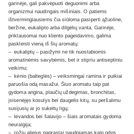
garinėje, gali pakvėpuoti deguonimi arba
organizmui naudingais mišiniais. O patiems
ištvermingiausiems čia siūloma pasiperti ąžuoline,
beržine, eukalipto arba dilgėlių vanta. Garinėje,
priklausomai nuo kliento pageidavimo, galima
paskleisti vieną iš šių aromatų:
– eukaliptų – pasižymi ne tik nuostabiomis
aromatinėmis savybėmis, bet ir stipriu antiseptiniu
veikimu;
– kėnio (balteglės) – veiksmingai ramina ir puikiai
paruošia odą masažui. Šiuo aromatu taip pat
gydoma angina, plaučių uždegimas, bronchitas,
įsisenėjęs kosulys bei daugelis kitų, su peršalimu
susijusių ar jo sukeltų ligų;
– levandos bei šalavijo – šiais aromatais gydoma
neuralgija;
– rožių aliejus paprastai naudojamas kaip odos