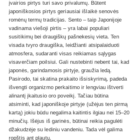
įvairios pirtys turi savo privalumų. Būtent
japoniškosios pirtys geriausiai išlaikė senovės
romėnų termų tradicijas. Sento – taip Japonijoje
vadinama viešoji pirtis – yra labai populiari
susitikimų bei draugiškų pašnekesių vieta. Ten
visada tvyro draugiška, leidžianti atsipalaiduoti
atmosfera, sudaranti visas reikiamas sąlygas
visaverčiam poilsiui. Gali nustebinti nebent tai, kad
japonės, garindamosis pirtyje, graužia ledą.
Pasirodo, tai skatina prakaito išsiskyrimą, padeda
išvengti organizmo perkaitimo ir lengviau ištverti
alinantį įkaitusio oro poveikį. Tačiau būtina
atsiminti, kad japoniškoje pirtyje (užėjus ten pirmą
kartą) jokiu būdu negalima kaitintis ilgiau nei 15–20
minučių. Išėjus iš garinės, būtinai reikia pagulėti
džakudzėje su lediniu vandeniu. Tada vėl galima
ropštis ant plautų.