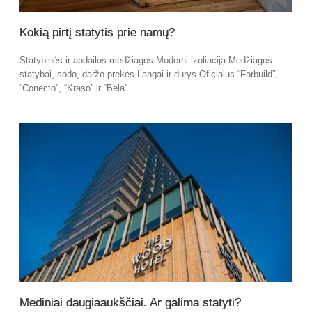
Kokią pirtį statytis prie namų?
Statybinės ir apdailos medžiagos Moderni izoliacija Medžiagos
statybai, sodo, daržo prekės Langai ir durys Oficialus “Forbuild”,
“Conecto”, “Kraso” ir “Bela”
Mediniai daugiaaukščiai. Ar galima statyti?