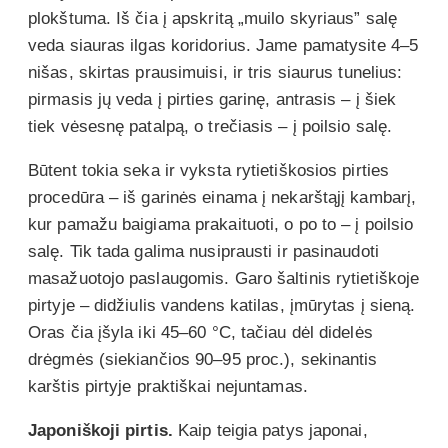
plokštuma. Iš čia į apskritą „muilo skyriaus” salę
veda siauras ilgas koridorius. Jame pamatysite 4–5
nišas, skirtas prausimuisi, ir tris siaurus tunelius:
pirmasis jų veda į pirties garinę, antrasis – į šiek
tiek vėsesnę patalpą, o trečiasis – į poilsio salę.
Būtent tokia seka ir vyksta rytietiškosios pirties
procedūra – iš garinės einama į nekarštąjį kambarį,
kur pamažu baigiama prakaituoti, o po to – į poilsio
salę. Tik tada galima nusiprausti ir pasinaudoti
masažuotojo paslaugomis. Garo šaltinis rytietiškoje
pirtyje – didžiulis vandens katilas, įmūrytas į sieną.
Oras čia įšyla iki 45–60 °C, tačiau dėl didelės
drėgmės (siekiančios 90–95 proc.), sekinantis
karštis pirtyje praktiškai nejuntamas.
Japoniškoji pirtis.
Kaip teigia patys japonai,