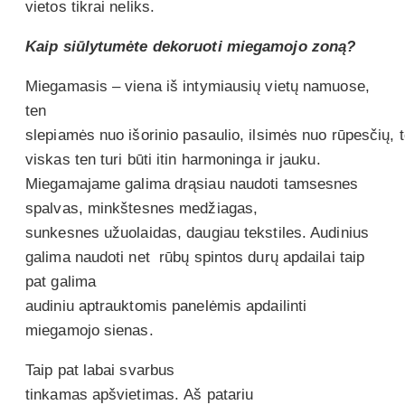
vietos tikrai neliks.
Kaip siūlytumėte dekoruoti miegamojo zoną?
Miegamasis – viena iš intymiausių vietų namuose,
ten
slepiamės nuo išorinio pasaulio, ilsimės nuo rūpesčių, 
viskas ten turi būti itin harmoninga ir jauku.
Miegamajame galima drąsiau naudoti tamsesnes
spalvas, minkštesnes medžiagas,
sunkesnes užuolaidas, daugiau tekstiles. Audinius
galima naudoti net rūbų spintos durų apdailai taip
pat galima
audiniu aptrauktomis panelėmis apdailinti
miegamojo sienas.
Taip pat labai svarbus
tinkamas apšvietimas. Aš patariu