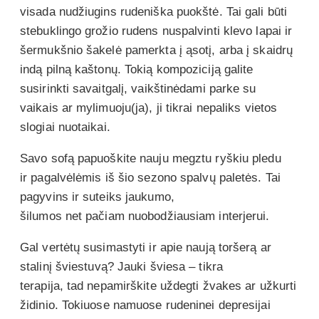
visada nudžiugins rudeniška puokštė. Tai gali būti
stebuklingo grožio rudens nuspalvinti klevo lapai ir
šermukšnio šakelė pamerkta į ąsotį, arba į skaidrų
indą pilną kaštonų. Tokią kompoziciją galite
susirinkti savaitgalį, vaikštinėdami parke su
vaikais ar mylimuoju(ja), ji tikrai nepaliks vietos
slogiai nuotaikai.
Savo sofą papuoškite nauju megztu ryškiu pledu
ir pagalvėlėmis iš šio sezono spalvų paletės. Tai
pagyvins ir suteiks jaukumo,
šilumos net pačiam nuobodžiausiam interjerui.
Gal vertėtų susimastyti ir apie naują toršerą ar
stalinį šviestuvą? Jauki šviesa – tikra
terapija, tad nepamirškite uždegti žvakes ar užkurti
židinio. Tokiuose namuose rudeninei depresijai