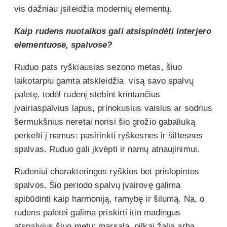
vis dažniau įsileidžia modernių elementų.
Kaip rudens nuotaikos gali atsispindėti interjero
elementuose, spalvose?
Ruduo pats ryškiausias sezono metas, šiuo
laikotarpiu gamta atskleidžia visą savo spalvų
paletę, todėl rudenį stebint krintančius
įvairiaspalvius lapus, prinokusius vaisius ar sodrius
šermukšnius neretai norisi šio grožio gabaliuką
perkelti į namus: pasirinkti ryškesnes ir šiltesnes
spalvas. Ruduo gali įkvėpti ir namų atnaujinimui.
Rudeniui charakteringos ryškios bet prislopintos
spalvos. Šio periodo spalvų įvairovę galima
apibūdinti kaip harmoniją, ramybę ir šilumą. Na, o
rudens paletei galima priskirti itin madingus
atspalvius šiuo metu: marsala, pilkai žalia arba