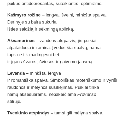
puikus antidepresantas, suteikiantis optimizmo.
Kašmyro rožine
– lengva, švelni, minkšta spalva.
Derinyje su balta sukuria
išties saldžią ir sėkmingą aplinką.
Akvamarinas –
vandens atspalvis, jis puikiai
atpalaiduoja ir ramina. Įvedus šia spalvą, namai
taps ne tik madingesni bet
ir įgaus švaros, šviesos ir gaivumo jausmą.
Levanda –
minkšta, lengva
ir romantiška spalva. Simboliškas moteriškumo ir vyri
raudonos ir mėlynos susiliejimas. Puikiai tinka
namų aksesuarams, nepakeičiama
Provanso
stiliuje.
Tvenkinio atspindys –
tamsi gili mėlyna spalva.