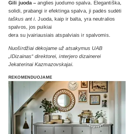
Gili juoda –
anglies juodumo spalva. Elegantiška,
solidi, prabangi ir efektinga spalva, ji padės sudėti
taškus ant i
. Juoda, kaip ir balta, yra neutralios
spalvos, jos puikiai
dera su įvairiausiais atspalviais ir spalvomis.
Nuoširdžiai dėkojame už atsakymus UAB
„IDizainas“ direktorei, interjero dizainerei
Jekaterinai Kazmazovskajai.
REKOMENDUOJAME