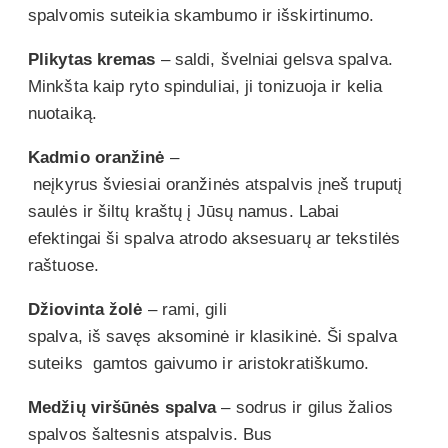
spalvomis suteikia skambumo ir išskirtinumo.
Plikytas kremas
– saldi, švelniai gelsva spalva.
Minkšta kaip ryto spinduliai, ji tonizuoja ir kelia
nuotaiką.
Kadmio oranžinė
–
neįkyrus šviesiai oranžinės atspalvis įneš truputį
saulės ir šiltų kraštų į Jūsų namus. Labai
efektingai ši spalva atrodo aksesuarų ar tekstilės
raštuose.
Džiovinta žolė
– rami, gili
spalva, iš savęs aksominė ir klasikinė. Ši spalva
suteiks gamtos gaivumo ir aristokratiškumo.
Medžių viršūnės spalva
– sodrus ir gilus žalios
spalvos šaltesnis atspalvis. Bus