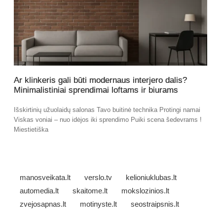
Ar klinkeris gali būti modernaus interjero dalis?
Minimalistiniai sprendimai loftams ir biurams
Išskirtinių užuolaidų salonas Tavo buitinė technika Protingi namai
Viskas voniai – nuo idėjos iki sprendimo Puiki scena šedevrams !
Miestietiška
manosveikata.lt
verslo.tv
kelioniuklubas.lt
automedia.lt
skaitome.lt
mokslozinios.lt
zvejosapnas.lt
motinyste.lt
seostraipsnis.lt