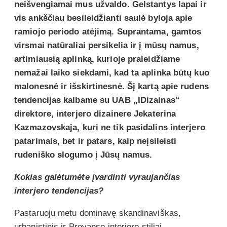
neišvengiamai mus užvaldo. Gelstantys lapai ir
vis ankščiau besileidžianti saulė byloja apie
ramiojo periodo atėjimą. Suprantama, gamtos
virsmai natūraliai persikelia ir į mūsų namus,
artimiausią aplinką, kurioje praleidžiame
nemažai laiko siekdami, kad ta aplinka būtų kuo
malonesnė ir išskirtinesnė. Šį kartą apie rudens
tendencijas kalbame su UAB „IDizainas“
direktore, interjero dizainere
Jekaterina
Kazmazovskaja
, kuri ne tik pasidalins interjero
patarimais, bet ir patars, kaip neįsileisti
rudeniško slogumo į Jūsų namus.
Kokias galėtumėte įvardinti vyraujančias
interjero tendencijas?
Pastaruoju metu dominavę skandinaviškas,
urbanistinis ir Provanso interjero stiliai