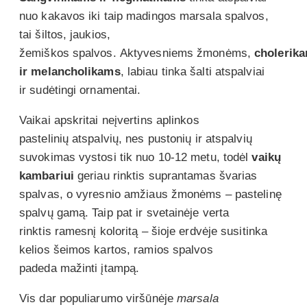
nuo kakavos iki taip madingos marsala spalvos,
tai šiltos, jaukios,
žemiškos spalvos. Aktyvesniems žmonėms,
cholerik
ir melancholikams
, labiau tinka šalti atspalviai
ir sudėtingi ornamentai.
Vaikai apskritai neįvertins aplinkos
pastelinių atspalvių, nes pustonių ir atspalvių
suvokimas vystosi tik nuo 10-12 metu, todėl
vaikų
kambariui
geriau rinktis suprantamas švarias
spalvas, o vyresnio amžiaus žmonėms – pastelinę
spalvų gamą. Taip pat ir svetainėje verta
rinktis ramesnį koloritą – šioje erdvėje susitinka
kelios šeimos kartos, ramios spalvos
padeda mažinti įtampą.
Vis dar populiarumo viršūnėje
marsala