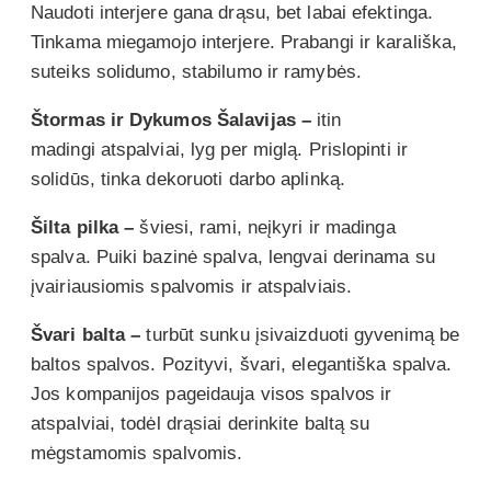
Naudoti interjere gana drąsu, bet labai efektinga.
Tinkama miegamojo interjere. Prabangi ir karališka,
suteiks solidumo, stabilumo ir ramybės.
Štormas ir Dykumos Šalavijas –
itin
madingi atspalviai, lyg per miglą. Prislopinti ir
solidūs, tinka dekoruoti darbo aplinką.
Šilta pilka –
šviesi, rami, neįkyri ir madinga
spalva. Puiki bazinė spalva, lengvai derinama su
įvairiausiomis spalvomis ir atspalviais.
Švari balta –
turbūt sunku įsivaizduoti gyvenimą be
baltos spalvos. Pozityvi, švari, elegantiška spalva.
Jos kompanijos pageidauja visos spalvos ir
atspalviai, todėl drąsiai derinkite baltą su
mėgstamomis spalvomis.