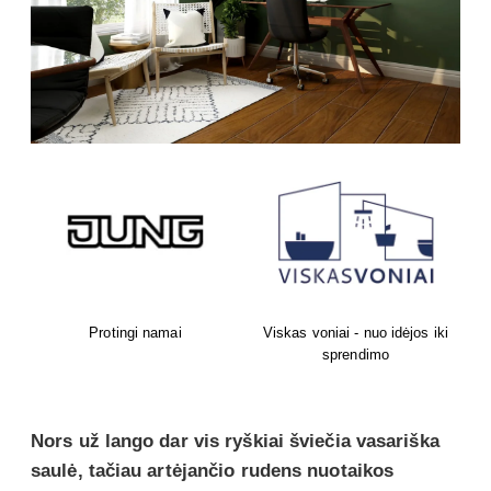
ki
Puiki scena šedevrams !
Išskirtinių užuolaidų salonas
Nors už lango dar vis ryškiai šviečia vasariška
saulė, tačiau artėjančio rudens nuotaikos