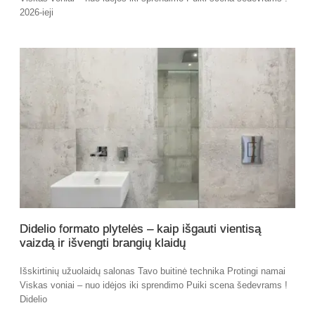
2026-ieji
Didelio formato plytelės – kaip išgauti vientisą
vaizdą ir išvengti brangių klaidų
Išskirtinių užuolaidų salonas Tavo buitinė technika Protingi namai
Viskas voniai – nuo idėjos iki sprendimo Puiki scena šedevrams !
Didelio