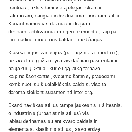
traukiasi, užleisdami vietą elegantiškam ir
rafinuotam, daugiau individualumo turinčiam stiliui.
Kuriant namus vis dažniau ir drąsiau
derinami antikvariniai interjero elementai, taip pat
itin madingi modernūs baldai ir medžiagos.
Klasika ir jos variacijos (palengvinta ar moderni),
bei
art
deco grįžta ir yra vis dažniau pasirenkami
naujakurių. Stiliai, kurie ilgą laiką tarnavo
kaip neišsenkantis įkvėpimo šaltinis, pradedami
kombinuoti su šiuolaikiškais baldais, visa tai
daroma siekiant suasmeninti interjerą.
Skandinaviškas stilius tampa jaukesnis ir šiltesnis,
o industrinis (urbanistinis stilius) vis
labiau derinamas su antikvaro baldais ir
elementais, klasikinis stilius į savo erdvę