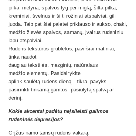
pilkai mėlyna, spalvos lyg per miglą, šilta pilka,
kreminiai, švelnus ir šilti rožiniai atspalviai, gili
juoda. Taip pat šiai paletei priklauso ir aukso, chaki,
medžio žievės spalvos, samanų, įvairus rudeniniu
lapu atspalviai.
Rudens tekstūros grublėtos, paviršiai matiniai,
tinka naudoti
daugiau tekstilės, mezginių, natūralaus
medžio elementų. Pasidairykite
aplink saulėtą rudens dieną – tikrai pavyks
pasirinkti tinkamą gamtos pasiūlytą spalvą ar
derinį.
Kokie akcentai padėtų neįsileisti galimos
rudeninės depresijos?
Grįžus namo tamsų rudens vakarą,