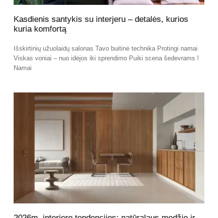
Kasdienis santykis su interjeru – detalės, kurios
kuria komfortą
Išskirtinių užuolaidų salonas Tavo buitinė technika Protingi namai
Viskas voniai – nuo idėjos iki sprendimo Puiki scena šedevrams !
Namai
2026m. interjero tendencijos: natūralaus medžio ir