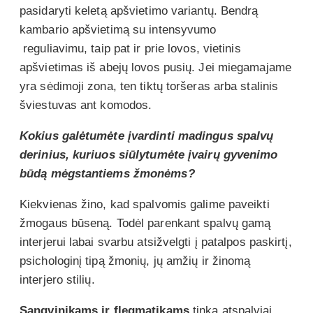
pasidaryti keletą apšvietimo variantų. Bendrą
kambario apšvietimą su intensyvumo
reguliavimu, taip pat ir prie lovos, vietinis
apšvietimas iš abejų lovos pusių. Jei miegamajame
yra sėdimoji zona, ten tiktų toršeras arba stalinis
šviestuvas ant komodos.
Kokius galėtumėte įvardinti madingus spalvų
derinius, kuriuos siūlytumėte įvairų gyvenimo
būdą mėgstantiems žmonėms?
Kiekvienas žino, kad spalvomis galime paveikti
žmogaus būseną. Todėl parenkant spalvų gamą
interjerui labai svarbu atsižvelgti į patalpos paskirtį,
psichologinį tipą žmonių, jų amžių ir žinomą
interjero stilių.
Sangvinikams ir flegmatikams
tinka atspalviai