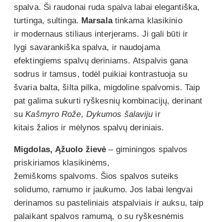
spalva. Ši raudonai ruda spalva labai elegantiška,
turtinga, sultinga.
Marsala
tinkama klasikinio
ir modernaus stiliaus interjerams. Ji gali būti ir
lygi savarankiška spalva, ir naudojama
efektingiems spalvų deriniams. Atspalvis gana
sodrus ir tamsus, todėl puikiai kontrastuoja su
švaria balta, šilta pilka, migdoline spalvomis. Taip
pat galima sukurti ryškesnių kombinacijų, derinant
su
Kašmyro Rože, Dykumos šalaviju
ir
kitais žalios ir mėlynos spalvų deriniais.
Migdolas, Ąžuolo žievė
– giminingos spalvos
priskiriamos klasikinėms,
žemiškoms spalvoms. Šios spalvos suteiks
solidumo, ramumo ir jaukumo. Jos labai lengvai
derinamos su pasteliniais atspalviais ir auksu, taip
palaikant spalvos ramumą, o su ryškesnėmis