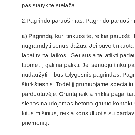
pasistatykite stelažą.
2.Pagrindo paruošimas. Pagrindo paruošimas
a) Pagrindą, kurį tinkuosite, reikia paruošti
nugramdyti senus dažus. Jei buvo tinkuota an
labai tvirtai laikosi. Geriausia tai atlikti pad
tuomet jį galima palikti. Jei senuoju tinku pa
nudaužyti – bus tolygesnis pagrindas. Pagrin
šiurkštesnis. Todėl jį gruntuojame specialiu 
parduotuvėje. Gruntą reikia rinktis pagal tai
sienos naudojamas betono-grunto kontaktinis 
kitus mišinius, reikia konsultuotis su parda
priemonių.