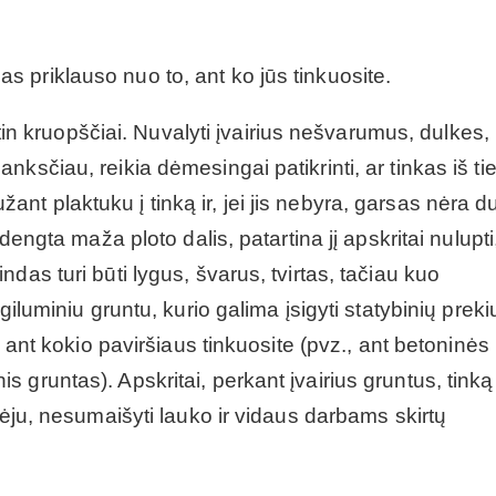
 priklauso nuo to, ant ko jūs tinkuosite.
 itin kruopščiai. Nuvalyti įvairius nešvarumus, dulkes,
ksčiau, reikia dėmesingai patikrinti, ar tinkas iš ti
aužant plaktuku į tinką ir, jei jis nebyra, garsas nėra d
dengta maža ploto dalis, patartina jį apskritai nulupti
das turi būti lygus, švarus, tvirtas, tačiau kuo
giluminiu gruntu, kurio galima įsigyti statybinių preki
, ant kokio paviršiaus tinkuosite (pvz., ant betoninės
gruntas). Apskritai, perkant įvairius gruntus, tinką
vėju, nesumaišyti lauko ir vidaus darbams skirtų