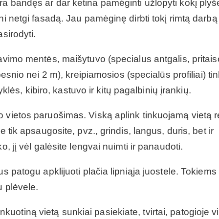
a bandęs ar dar ketina pamėginti užlopyti kokį plyše
ni netgi fasadą. Jau pamėginę dirbti tokį rimtą darbą
sirodyti.
kavimo mentės, maišytuvo (specialus antgalis, prita
pesnio nei 2 m), kreipiamosios (specialūs profiliai) ti
yklės, kibiro, kastuvo ir kitų pagalbinių įrankių.
 vietos paruošimas. Viską aplink tinkuojamą vietą r
 tik apsaugosite, pvz., grindis, langus, duris, bet ir
, jį vėl galėsite lengvai nuimti ir panaudoti.
s patogu apklijuoti plačia lipniąja juostele. Tokiems
u plėvele.
tinkuotiną vietą sunkiai pasiekiate, tvirtai, patogioje v