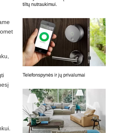
tiltų nutraukimui.
ojame
Tuomet
nku,
ti
Telefonspynės ir jų privalumai
nesį
nkui.