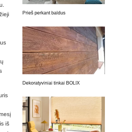
u.
Prieš perkant baldus
ieji
gus
tų
s
Dekoratyviniai tinkai BOLIX
uris
ėmesį
is iš