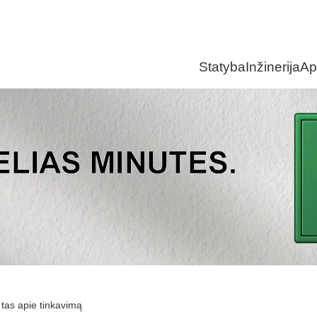
Statyba
Inžinerija
Ap
 tas apie tinkavimą