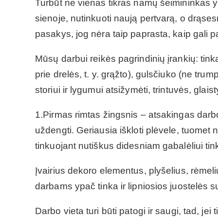
Turbūt ne vienas tikras namų šeimininkas yr
sienoje, nutinkuoti naują pertvarą, o drąses
pasakys, jog nėra taip paprasta, kaip gali pa
Mūsų darbui reikės pagrindinių įrankių: tin
prie drelės, t. y. grąžto), gulsčiuko (ne trum
storiui ir lygumui atsižymėti, trintuvės, glaist
1.Pirmas rimtas žingsnis – atsakingas darbo
uždengti. Geriausia iškloti plėvele, tuomet ne
tinkuojant nutiškus didesniam gabalėliui tinko
Įvairius dekoro elementus, plyšelius, rėmeliu
darbams ypač tinka ir lipniosios juostelės s
Darbo vieta turi būti patogi ir saugi, tad, jei 