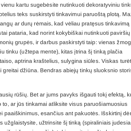
ą vienu kartu sugebėsite nutinkuoti dekoratyviniu tink
telius teks suskirstyti tinkavimui paruoštą plotą. Maž
is, langų ar durų rėmais, kad vėliau pratęsus tinkavimą
tai pataria, kad norint kokybiškai nutinkuoti paviršių
 žmonių grupės, ir darbus paskirstyti taip: vienas žmo
u tinku (užtepa mente), kitas įtrina šį tinką plačia
taiso, aptrina kraštelius, sulygina siūles. Viskas turė
 greitai džiūna. Bendras abiejų tinkų sluoksnio stori
ausių rūšių. Bet ar jums pavyks išgauti tokį efektą, k
to, ar jūs tinkamai atliksite visus paruošiamuosius
ei paaiškinimus, esančius ant pakuotės. Išskirtinį d
ūs užglaistysite, užtrinsite šį tinką (spiraliniais judesia