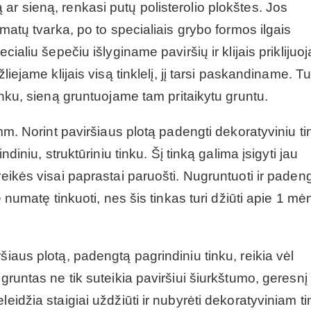
ar sieną, renkasi putų polisterolio plokštes. Jos
hmatų tvarka, po to specialiais grybo formos ilgais
cialiu šepečiu išlyginame paviršių ir klijais prikliju
žliejame klijais visą tinklelį, jį tarsi paskandiname. 
tinku, sieną gruntuojame tam pritaikytu gruntu.
 mm. Norint paviršiaus plotą padengti dekoratyviniu ti
ndiniu, struktūriniu tinku. Šį tinką galima įsigyti jau
reikės visai paprastai paruošti. Nugruntuoti ir padeng
e numatę tinkuoti, nes šis tinkas turi džiūti apie 1 mė
šiaus plotą, padengtą pagrindiniu tinku, reikia vėl
gruntas ne tik suteikia paviršiui šiurkštumo, geresnį
eidžia staigiai uždžiūti ir nubyrėti dekoratyviniam ti