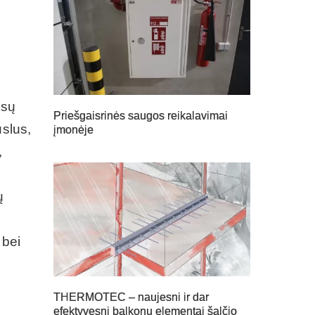
esų
Priešgaisrinės saugos reikalavimai
uslus,
įmonėje
,
ų
 bei
THERMOTEC – naujesni ir dar
efektyvesni balkonų elementai šalčio