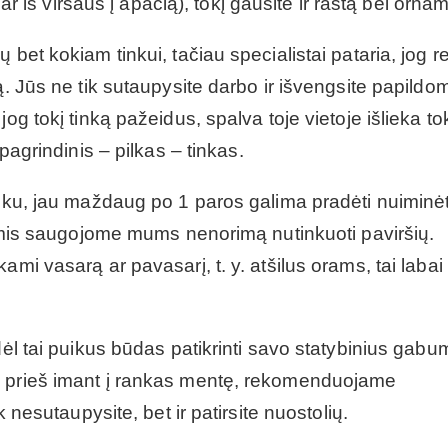
 ar iš viršaus į apačią), tokį gausite ir raštą bei orna
bet kokiam tinkui, tačiau specialistai pataria, jog r
ą. Jūs ne tik sutaupysite darbo ir išvengsite papildo
og tokį tinką pažeidus, spalva toje vietoje išlieka to
pagrindinis – pilkas – tinkas.
inku, jau maždaug po 1 paros galima pradėti nuiminėt
riomis saugojome mums nenorimą nutinkuoti paviršių.
mi vasarą ar pavasarį, t. y. atšilus orams, tai labai
dėl tai puikus būdas patikrinti savo statybinius gab
, prieš imant į rankas mentę, rekomenduojame
k nesutaupysite, bet ir patirsite nuostolių.