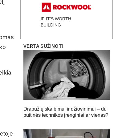
lį
IF IT'S WORTH
BUILDING
isomas
VERTA SUŽINOTI
nko
eikia
Drabužių skalbimui ir džiovinimui – du
buitinės technikos įrenginiai ar vienas?
ietoje