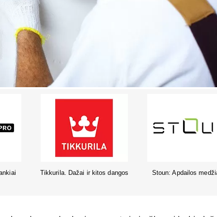
žiagos
Elektrotechnika
Protingi namai