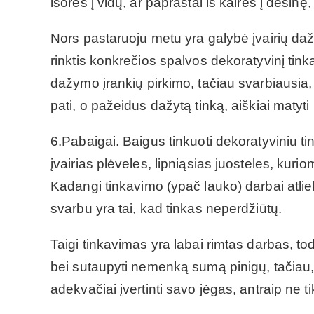
išorės į vidų, ar paprastai iš kairės į dešinę,
Nors pastaruoju metu yra galybė įvairių dažų 
rinktis konkrečios spalvos dekoratyvinį tink
dažymo įrankių pirkimo, tačiau svarbiausia, j
pati, o pažeidus dažytą tinką, aiškiai matyti 
6.Pabaigai. Baigus tinkuoti dekoratyviniu t
įvairias plėveles, lipniąsias juosteles, ku
Kadangi tinkavimo (ypač lauko) darbai atlieka
svarbu yra tai, kad tinkas neperdžiūtų.
Taigi tinkavimas yra labai rimtas darbas, to
bei sutaupyti nemenką sumą pinigų, tačiau
adekvačiai įvertinti savo jėgas, antraip ne ti