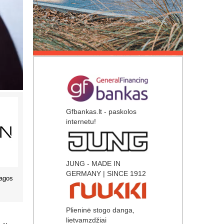
Gfbankas.lt - paskolos
internetu!
JUNG - MADE IN
GERMANY | SINCE 1912
Anza Pro. Dažymo įrankiai
Tikkurila. Dažai ir kitos 
Plieninė stogo danga,
lietvamzdžiai