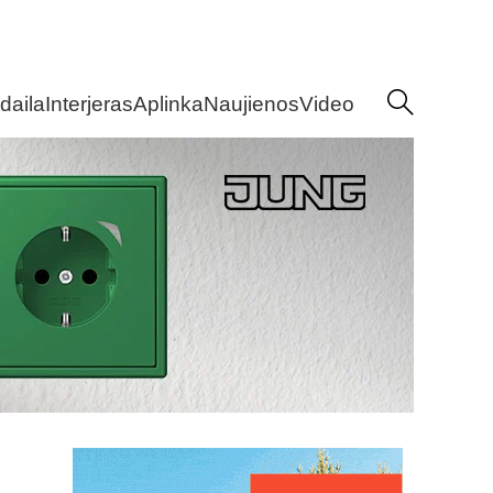
daila
Interjeras
Aplinka
Naujienos
Video