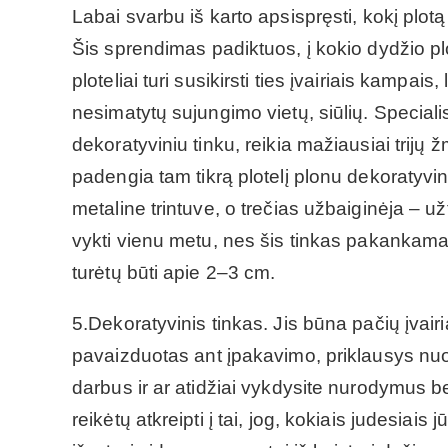
Labai svarbu iš karto apsispręsti, kokį plot
Šis sprendimas padiktuos, į kokio dydžio plo
ploteliai turi susikirsti ties įvairiais kampa
nesimatytų sujungimo vietų, siūlių. Specialis
dekoratyviniu tinku, reikia mažiausiai trijų
padengia tam tikrą plotelį plonu dekoratyvini
metaline trintuve, o trečias užbaiginėja – už
vykti vienu metu, nes šis tinkas pakankamai
turėtų būti apie 2–3 cm.
5.Dekoratyvinis tinkas. Jis būna pačių įvairi
pavaizduotas ant įpakavimo, priklausys nuo 
darbus ir ar atidžiai vykdysite nurodymus b
reikėtų atkreipti į tai, jog, kokiais judesiais j