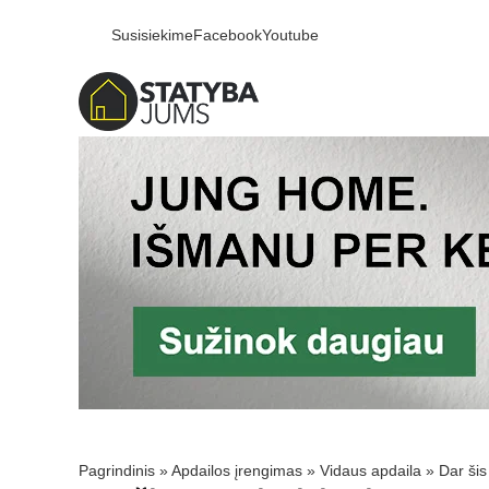
Susisiekime
Facebook
Youtube
Pagrindinis
»
Apdailos įrengimas
»
Vidaus apdaila
»
Dar šis