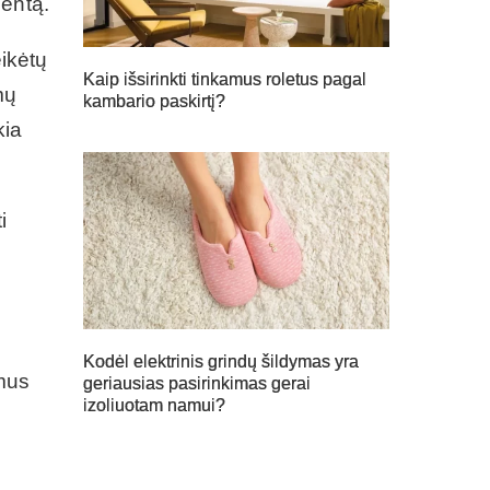
mentą.
eikėtų
Kaip išsirinkti tinkamus roletus pagal
mų
kambario paskirtį?
kia
i
Kodėl elektrinis grindų šildymas yra
umus
geriausias pasirinkimas gerai
izoliuotam namui?