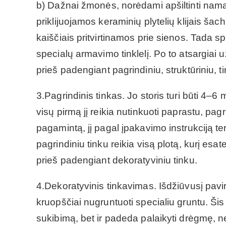
b) Dažnai žmonės, norėdami apšiltinti namą 
priklijuojamos keraminių plytelių klijais šac
kaiščiais pritvirtinamos prie sienos. Tada spe
specialų armavimo tinklelį. Po to atsargiai u
prieš padengiant pagrindiniu, struktūriniu, 
3.Pagrindinis tinkas. Jo storis turi būti 4–6
visų pirmą jį reikia nutinkuoti paprastu, pagri
pagamintą, jį pagal įpakavimo instrukciją te
pagrindiniu tinku reikia visą plotą, kurį esat
prieš padengiant dekoratyviniu tinku.
4.Dekoratyvinis tinkavimas. Išdžiūvusį pavir
kruopščiai nugruntuoti specialiu gruntu. Šis 
sukibimą, bet ir padeda palaikyti drėgmę, nel