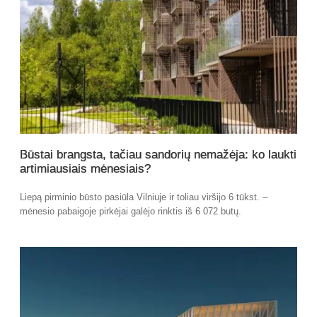
Būstai brangsta, tačiau sandorių nemažėja: ko laukti
artimiausiais mėnesiais?
Liepą pirminio būsto pasiūla Vilniuje ir toliau viršijo 6 tūkst. –
mėnesio pabaigoje pirkėjai galėjo rinktis iš 6 072 butų.