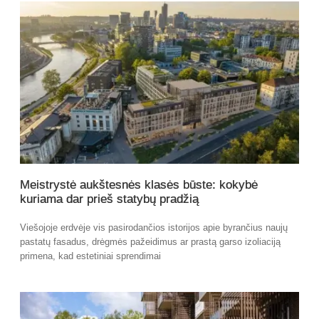
Meistrystė aukštesnės klasės būste: kokybė
kuriama dar prieš statybų pradžią
Viešojoje erdvėje vis pasirodančios istorijos apie byrančius naujų
pastatų fasadus, drėgmės pažeidimus ar prastą garso izoliaciją
primena, kad estetiniai sprendimai