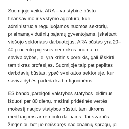
Suomijoje veikia ARA – valstybinė būsto
finansavimo ir vystymo agentūra, kuri
administruoja reguliuojamos nuomos sektorių,
prieinamą vidutinių pajamų gyventojams, įskaitant
viešojo sektoriaus darbuotojus. ARA būstas yra 20–
40 procentų pigesnis nei rinkos nuoma, o
savivaldybės, jei yra kritinis poreikis, gali išskirti
tam tikras profesijas. Suomijoje taip pat paplitęs
darbdavių būstas, ypač sveikatos sektoriuje, kur
savivaldybės padeda kad ir ligoninėms.
ES bando įpareigoti valstybes statybos leidimus
išduoti per 80 dienų, mažinti pridėtinės vertės
mokestį naujos statybos būstui, tam tikroms
medžiagoms ar remonto darbams. Tai svarbūs
žingsniai, bet jie neišspręs nacionalinių spragų, jei