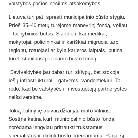
valstybės pačios nesiims atsakomybės.
Lietuva turi pati spręsti municipalinio būsto stygių.
Prieš 35–40 metų turėjome manevrinį fondą, vėliau
– tarnybinius butus. Šiandien, kai medikai,
mokytojai, policininkai ir kariškiai migruoja tarp
regionų, rotuojasi ar kyla karjeros laiptais, būtina
turėti stabilaus prieinamo būsto fondą.
Savivaldybės jau dabar turi sklypų, bet stokoja
lėšų infrastruktūrai – gatvėms, vandentiekiui. Tai
rodo, kad be valstybės ir investuotojų partnerystės
neišsiversime.
Tokią būtinybę akivaizdžiai jau mato Vilnius.
Sostinė ketina kurti municipalinio būsto fondą,
norėdama lengviau pritraukti trūkstamus
specialistus ir didinti būsto prieinamumą. Pagal šį