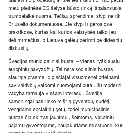
planavimo procedūrų iki žemės trūkumo. Tuo pačiu
metu pietinėse ES šalyse būsto rinką išbalansuoja
trumpalaikė nuoma. Tačiau sprendimai slypi ne tik
Briuselio dokumentuose. Jie slypi ir gerosiose
praktikose, kurias kai kurios valstybės taiko jau
dešimtmečius, o Lietuva galėtų perimti be didesnių
diskusijų.
Švedijos municipaliniai būstai – vienas ryškiausių
europinių pavyzdžių. Tai nėra socialinis būstas
siaurąja prasme, o plačiajai visuomenei prieinami
savivaldybių valdomi nuomojami butai. Jų moderni
vadyba tarnauja viešam interesui. Švedija
sąmoningai pasirinko mišrią gyventojų sudėtį,
vengdama socialinių getų, todėl municipalinis
būstas čia skirtas jaunimui, šeimoms, vidutinių
pajamų gyventojams, naujakuriams miestuose, kur