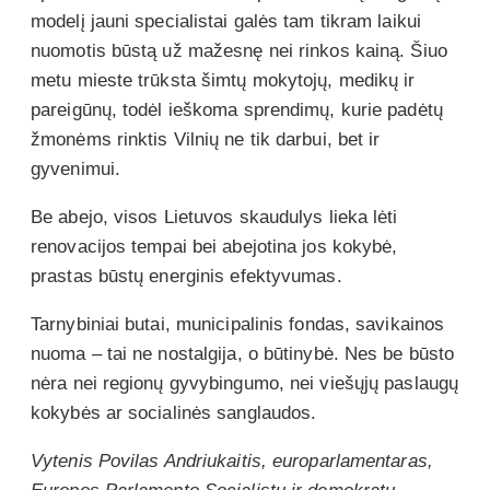
modelį jauni specialistai galės tam tikram laikui
nuomotis būstą už mažesnę nei rinkos kainą. Šiuo
metu mieste trūksta šimtų mokytojų, medikų ir
pareigūnų, todėl ieškoma sprendimų, kurie padėtų
žmonėms rinktis Vilnių ne tik darbui, bet ir
gyvenimui.
Be abejo, visos Lietuvos skaudulys lieka lėti
renovacijos tempai bei abejotina jos kokybė,
prastas būstų energinis efektyvumas.
Tarnybiniai butai, municipalinis fondas, savikainos
nuoma – tai ne nostalgija, o būtinybė. Nes be būsto
nėra nei regionų gyvybingumo, nei viešųjų paslaugų
kokybės ar socialinės sanglaudos.
Vytenis Povilas Andriukaitis, europarlamentaras,