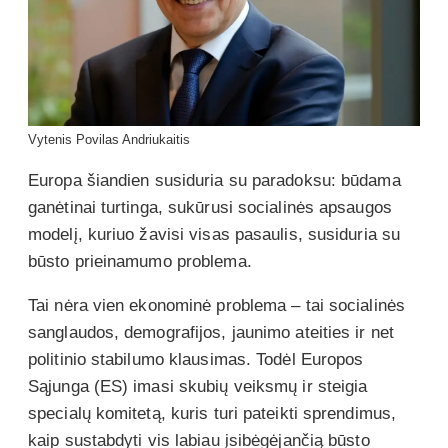
Vytenis Povilas Andriukaitis
Europa šiandien susiduria su paradoksu: būdama
ganėtinai turtinga, sukūrusi socialinės apsaugos
modelį, kuriuo žavisi visas pasaulis, susiduria su
būsto prieinamumo problema.
Tai nėra vien ekonominė problema – tai socialinės
sanglaudos, demografijos, jaunimo ateities ir net
politinio stabilumo klausimas. Todėl Europos
Sąjunga (ES) imasi skubių veiksmų ir steigia
specialų komitetą, kuris turi pateikti sprendimus,
kaip sustabdyti vis labiau įsibėgėjančią būsto