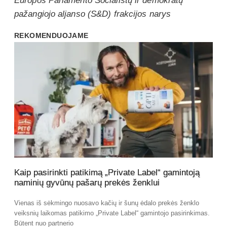
Europos Parlamento Socialistų ir demokratų
pažangiojo aljanso (S&D) frakcijos narys
REKOMENDUOJAME
Kaip pasirinkti patikimą „Private Label“ gamintoją
naminių gyvūnų pašarų prekės ženklui
Vienas iš sėkmingo nuosavo kačių ir šunų ėdalo prekės ženklo
veiksnių laikomas patikimo „Private Label“ gamintojo pasirinkimas.
Būtent nuo partnerio