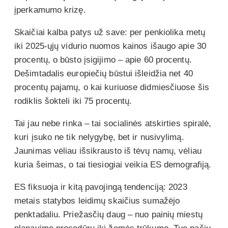
įperkamumo krizę.
Skaičiai kalba patys už save: per penkiolika metų
iki 2025-ųjų vidurio nuomos kainos išaugo apie 30
procentų, o būsto įsigijimo – apie 60 procentų.
Dešimtadalis europiečių būstui išleidžia net 40
procentų pajamų, o kai kuriuose didmiesčiuose šis
rodiklis šokteli iki 75 procentų.
Tai jau nebe rinka – tai socialinės atskirties spiralė,
kuri įsuko ne tik nelygybę, bet ir nusivylimą.
Jaunimas vėliau išsikrausto iš tėvų namų, vėliau
kuria šeimas, o tai tiesiogiai veikia ES demografiją.
ES fiksuoja ir kitą pavojingą tendenciją: 2023
metais statybos leidimų skaičius sumažėjo
penktadaliu. Priežasčių daug – nuo painių miestų