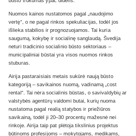
būsto trūkumas ypač didelis.
Nuomos kainos nustatomos pagal „naudojimo
vertę“, o ne pagal rinkos spekuliacijas, todėl jos
išlieka stabilios ir prognozuojamos. Tai kuria
saugumą, kokybę ir socialinę sanglaudą. Švedija
neturi tradicinio socialinio būsto sektoriaus –
municipaliniai būstai yra visos nuomos rinkos
stuburas.
Airija pastaraisiais metais sukūrė naują būsto
kategoriją – savikainos nuomą, vadinamą „cost
rental“. Tai nėra socialinis būstas, o savivaldybių ar
valstybės agentūrų valdomi butai, kurių nuoma
nustatoma pagal realią statybos ir priežiūros
savikainą, todėl ji 20–30 procentų mažesnė nei
rinkoje. Airija taip pat plėtoja tikslinius projektus
būtinoms profesijoms – mokytojams, medikams,