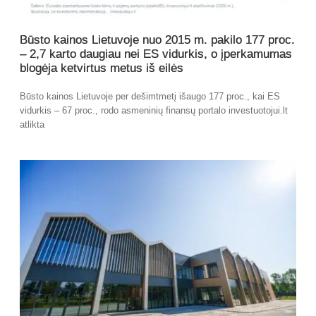
Būsto kainos Lietuvoje nuo 2015 m. pakilo 177 proc.
– 2,7 karto daugiau nei ES vidurkis, o įperkamumas
blogėja ketvirtus metus iš eilės
Būsto kainos Lietuvoje per dešimtmetį išaugo 177 proc., kai ES
vidurkis – 67 proc., rodo asmeninių finansų portalo investuotojui.lt
atlikta