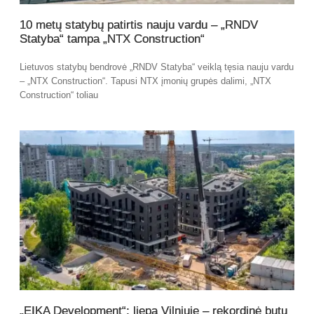
10 metų statybų patirtis nauju vardu – „RNDV
Statyba“ tampa „NTX Construction“
Lietuvos statybų bendrovė „RNDV Statyba“ veiklą tęsia nauju vardu
– „NTX Construction“. Tapusi NTX įmonių grupės dalimi, „NTX
Construction“ toliau
„EIKA Development“: liepą Vilniuje – rekordinė butų