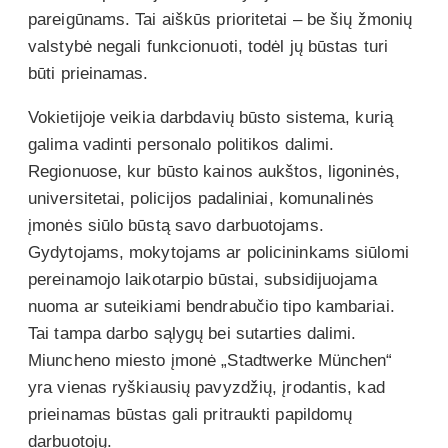
pareigūnams. Tai aiškūs prioritetai – be šių žmonių
valstybė negali funkcionuoti, todėl jų būstas turi
būti prieinamas.
Vokietijoje veikia darbdavių būsto sistema, kurią
galima vadinti personalo politikos dalimi.
Regionuose, kur būsto kainos aukštos, ligoninės,
universitetai, policijos padaliniai, komunalinės
įmonės siūlo būstą savo darbuotojams.
Gydytojams, mokytojams ar policininkams siūlomi
pereinamojo laikotarpio būstai, subsidijuojama
nuoma ar suteikiami bendrabučio tipo kambariai.
Tai tampa darbo sąlygų bei sutarties dalimi.
Miuncheno miesto įmonė „Stadtwerke München“
yra vienas ryškiausių pavyzdžių, įrodantis, kad
prieinamas būstas gali pritraukti papildomų
darbuotojų.