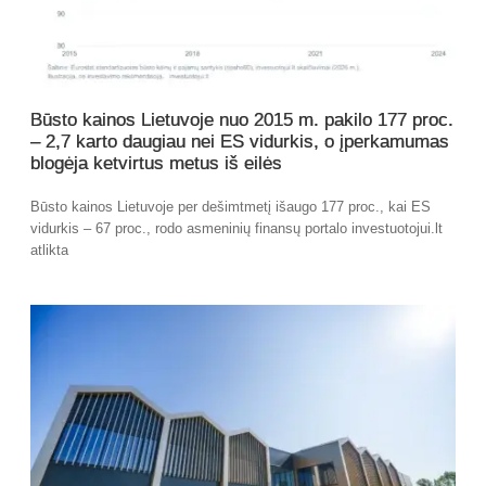
Būsto kainos Lietuvoje nuo 2015 m. pakilo 177 proc.
– 2,7 karto daugiau nei ES vidurkis, o įperkamumas
blogėja ketvirtus metus iš eilės
Būsto kainos Lietuvoje per dešimtmetį išaugo 177 proc., kai ES
vidurkis – 67 proc., rodo asmeninių finansų portalo investuotojui.lt
atlikta