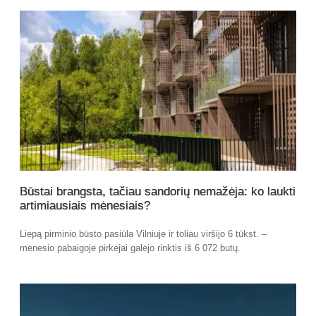
Būstai brangsta, tačiau sandorių nemažėja: ko laukti
artimiausiais mėnesiais?
Liepą pirminio būsto pasiūla Vilniuje ir toliau viršijo 6 tūkst. –
mėnesio pabaigoje pirkėjai galėjo rinktis iš 6 072 butų.