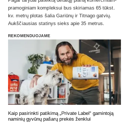
Pagal tarybai pateiktą detalųjį planą komerciniam-
pramoginiam kompleksui bus skiriamas 65 tūkst.
kv. metrų plotas šalia Gariūnų ir Titnago gatvių.
Aukščiausias statinys sieks apie 35 metrus.
REKOMENDUOJAME
Kaip pasirinkti patikimą „Private Label“ gamintoją
naminių gyvūnų pašarų prekės ženklui