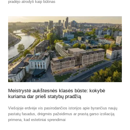
pradėjo atrodyti kaip būtinas
Meistrystė aukštesnės klasės būste: kokybė
kuriama dar prieš statybų pradžią
Viešojoje erdvėje vis pasirodančios istorijos apie byrančius naujų
pastatų fasadus, drėgmės pažeidimus ar prastą garso izoliaciją
primena, kad estetiniai sprendimai