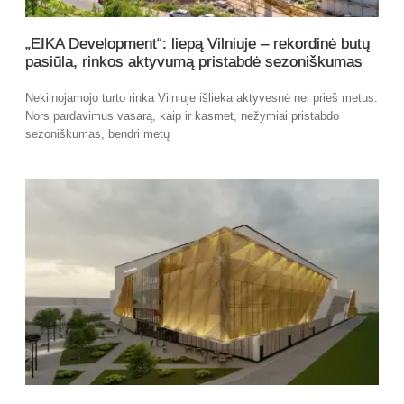
„EIKA Development“: liepą Vilniuje – rekordinė butų
pasiūla, rinkos aktyvumą pristabdė sezoniškumas
Nekilnojamojo turto rinka Vilniuje išlieka aktyvesnė nei prieš metus.
Nors pardavimus vasarą, kaip ir kasmet, nežymiai pristabdo
sezoniškumas, bendri metų