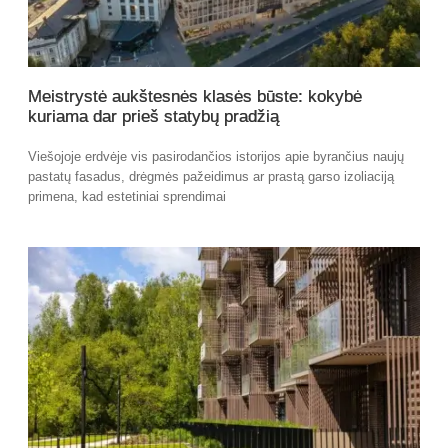
Meistrystė aukštesnės klasės būste: kokybė
kuriama dar prieš statybų pradžią
Viešojoje erdvėje vis pasirodančios istorijos apie byrančius naujų
pastatų fasadus, drėgmės pažeidimus ar prastą garso izoliaciją
primena, kad estetiniai sprendimai