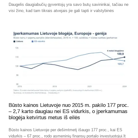
Daugelis daugiabučių gyventojų yra savo butų savininkai, tačiau ne
visi žino, kad tam tikrais atvejais jie gali tapti ir valstybinės
Būsto kainos Lietuvoje nuo 2015 m. pakilo 177 proc.
– 2,7 karto daugiau nei ES vidurkis, o įperkamumas
blogėja ketvirtus metus iš eilės
Būsto kainos Lietuvoje per dešimtmetį išaugo 177 proc., kai ES
vidurkis – 67 proc., rodo asmeninių finansų portalo investuotojui.lt