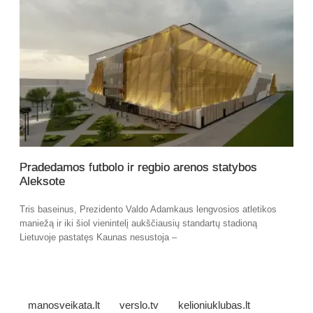
Pradedamos futbolo ir regbio arenos statybos
Aleksote
Tris baseinus, Prezidento Valdo Adamkaus lengvosios atletikos
maniežą ir iki šiol vienintelį aukščiausių standartų stadioną
Lietuvoje pastatęs Kaunas nesustoja –
manosveikata.lt
verslo.tv
kelioniuklubas.lt