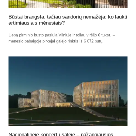
Būstai brangsta, tačiau sandorių nemažėja: ko laukti
artimiausiais mėnesiais?
Liepą pirminio būsto pasiūla Vilniuje ir toliau viršijo 6 tūkst. –
mėnesio pabaigoje pirkėjai galėjo rinktis iš 6 072 butų.
Nacionalinėje koncertų salėje – pažangiausios