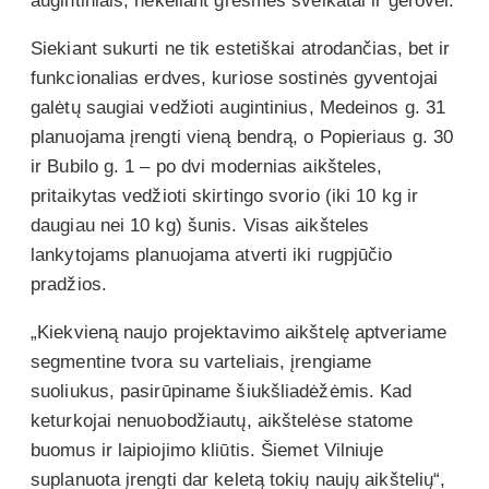
augintiniais, nekeliant grėsmės sveikatai ir gerovei.
Siekiant sukurti ne tik estetiškai atrodančias, bet ir
funkcionalias erdves, kuriose sostinės gyventojai
galėtų saugiai vedžioti augintinius, Medeinos g. 31
planuojama įrengti vieną bendrą, o Popieriaus g. 30
ir Bubilo g. 1 – po dvi modernias aikšteles,
pritaikytas vedžioti skirtingo svorio (iki 10 kg ir
daugiau nei 10 kg) šunis. Visas aikšteles
lankytojams planuojama atverti iki rugpjūčio
pradžios.
„Kiekvieną naujo projektavimo aikštelę aptveriame
segmentine tvora su varteliais, įrengiame
suoliukus, pasirūpiname šiukšliadėžėmis. Kad
keturkojai nenuobodžiautų, aikštelėse statome
buomus ir laipiojimo kliūtis. Šiemet Vilniuje
suplanuota įrengti dar keletą tokių naujų aikštelių“,