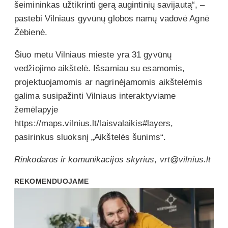
šeimininkas užtikrinti gerą augintinių savijautą“, –
pastebi Vilniaus gyvūnų globos namų vadovė Agnė
Žėbienė.
Šiuo metu Vilniaus mieste yra 31 gyvūnų
vedžiojimo aikštelė. Išsamiau su esamomis,
projektuojamomis ar nagrinėjamomis aikštelėmis
galima susipažinti Vilniaus interaktyviame
žemėlapyje
https://maps.vilnius.lt/laisvalaikis#layers,
pasirinkus sluoksnį „Aikštelės šunims“.
Rinkodaros ir komunikacijos skyrius, vrt@vilnius.lt
REKOMENDUOJAME