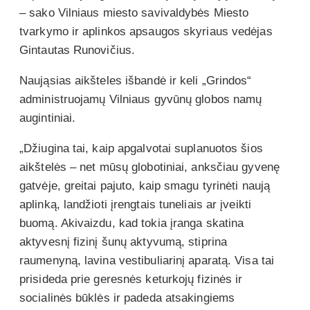
– sako Vilniaus miesto savivaldybės Miesto
tvarkymo ir aplinkos apsaugos skyriaus vedėjas
Gintautas Runovičius.
Naująsias aikšteles išbandė ir keli „Grindos“
administruojamų Vilniaus gyvūnų globos namų
augintiniai.
„Džiugina tai, kaip apgalvotai suplanuotos šios
aikštelės – net mūsų globotiniai, anksčiau gyvenę
gatvėje, greitai pajuto, kaip smagu tyrinėti naują
aplinką, landžioti įrengtais tuneliais ar įveikti
buomą. Akivaizdu, kad tokia įranga skatina
aktyvesnį fizinį šunų aktyvumą, stiprina
raumenyną, lavina vestibuliarinį aparatą. Visa tai
prisideda prie geresnės keturkojų fizinės ir
socialinės būklės ir padeda atsakingiems