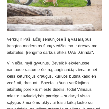
Verkių ir Pašilaičių seniūnijose šią vasarą bus
įrengtos modernios šunų vedžiojimo ir dresavimo
aikštelės. Įrengimo darbus atliks UAB „Grinda“.
Vilniečiai myli gyvūnus. Beveik kiekvienuose
namuose rastume šeimą, auginančią vieną ar net
kelis keturkojus draugus, kuriuos būtina kasdien
vedžioti, dresuoti. Specialių šunų vedžiojimo
aikštelių poreikis mieste didelis, todėl Vilniaus
miesto savivaldybės pareiga – sudaryti visas
sąlygas žmonėms aktyviai leisti laiką lauke su