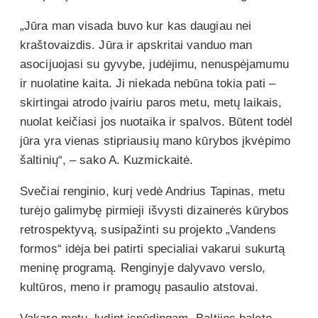
„Jūra man visada buvo kur kas daugiau nei
kraštovaizdis. Jūra ir apskritai vanduo man
asocijuojasi su gyvybe, judėjimu, nenuspėjamumu
ir nuolatine kaita. Ji niekada nebūna tokia pati –
skirtingai atrodo įvairiu paros metu, metų laikais,
nuolat keičiasi jos nuotaika ir spalvos. Būtent todėl
jūra yra vienas stipriausių mano kūrybos įkvėpimo
šaltinių“, – sako A. Kuzmickaitė.
Svečiai renginio, kurį vedė Andrius Tapinas, metu
turėjo galimybę pirmieji išvysti dizainerės kūrybos
retrospektyvą, susipažinti su projekto „Vandens
formos“ idėja bei patirti specialiai vakarui sukurtą
meninę programą. Renginyje dalyvavo verslo,
kultūros, meno ir pramogų pasaulio atstovai.