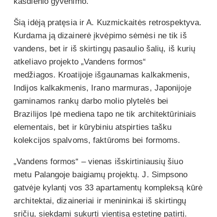
kasdienio gyvenimo.
Šią idėją pratęsia ir A. Kuzmickaitės retrospektyva.
Kurdama ją dizainerė įkvėpimo sėmėsi ne tik iš
vandens, bet ir iš skirtingų pasaulio šalių, iš kurių
atkeliavo projekto „Vandens formos“
medžiagos. Kroatijoje išgaunamas kalkakmenis,
Indijos kalkakmenis, Irano marmuras, Japonijoje
gaminamos rankų darbo molio plytelės bei
Brazilijos Ipė mediena tapo ne tik architektūriniais
elementais, bet ir kūrybiniu atspirties tašku
kolekcijos spalvoms, faktūroms bei formoms.
„Vandens formos“ – vienas išskirtiniausių šiuo
metu Palangoje baigiamų projektų. J. Simpsono
gatvėje kylantį vos 33 apartamentų kompleksą kūrė
architektai, dizaineriai ir menininkai iš skirtingų
sričių, siekdami sukurti vientisą estetinę patirtį.