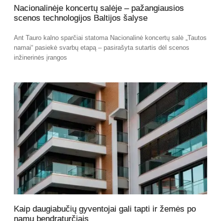
Nacionalinėje koncertų salėje – pažangiausios
scenos technologijos Baltijos šalyse
Ant Tauro kalno sparčiai statoma Nacionalinė koncertų salė „Tautos
namai“ pasiekė svarbų etapą – pasirašyta sutartis dėl scenos
inžinerinės įrangos
Kaip daugiabučių gyventojai gali tapti ir žemės po
namu bendraturčiais