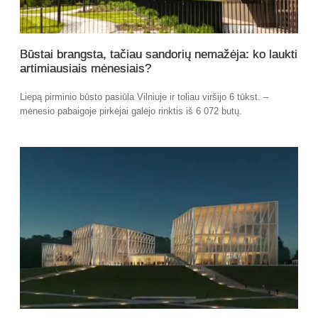
Būstai brangsta, tačiau sandorių nemažėja: ko laukti
artimiausiais mėnesiais?
Liepą pirminio būsto pasiūla Vilniuje ir toliau viršijo 6 tūkst. –
mėnesio pabaigoje pirkėjai galėjo rinktis iš 6 072 butų.