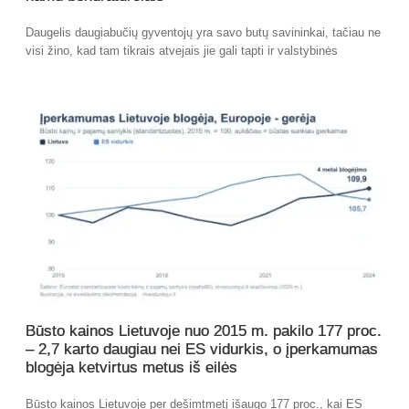
Daugelis daugiabučių gyventojų yra savo butų savininkai, tačiau ne
visi žino, kad tam tikrais atvejais jie gali tapti ir valstybinės
Būsto kainos Lietuvoje nuo 2015 m. pakilo 177 proc.
– 2,7 karto daugiau nei ES vidurkis, o įperkamumas
blogėja ketvirtus metus iš eilės
Būsto kainos Lietuvoje per dešimtmetį išaugo 177 proc., kai ES