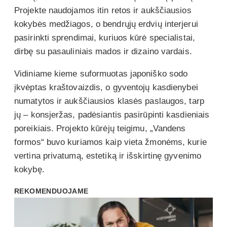
Projekte naudojamos itin retos ir aukščiausios
kokybės medžiagos, o bendrųjų erdvių interjerui
pasirinkti sprendimai, kuriuos kūrė specialistai,
dirbę su pasauliniais mados ir dizaino vardais.
Vidiniame kieme suformuotas japoniško sodo
įkvėptas kraštovaizdis, o gyventojų kasdienybei
numatytos ir aukščiausios klasės paslaugos, tarp
jų – konsjeržas, padėsiantis pasirūpinti kasdieniais
poreikiais. Projekto kūrėjų teigimu, „Vandens
formos“ buvo kuriamos kaip vieta žmonėms, kurie
vertina privatumą, estetiką ir išskirtinę gyvenimo
kokybę.
REKOMENDUOJAME