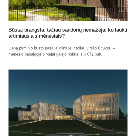
Būstai brangsta, tačiau sandorių nemažėja: ko laukti
artimiausiais mėnesiais?
Liepą pirminio būsto pasiūla Vilniuje ir toliau viršijo 6 tūkst. –
mėnesio pabaigoje pirkėjai galėjo rinktis iš 6 072 butų.