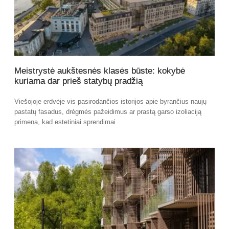
Meistrystė aukštesnės klasės būste: kokybė
kuriama dar prieš statybų pradžią
Viešojoje erdvėje vis pasirodančios istorijos apie byrančius naujų
pastatų fasadus, drėgmės pažeidimus ar prastą garso izoliaciją
primena, kad estetiniai sprendimai