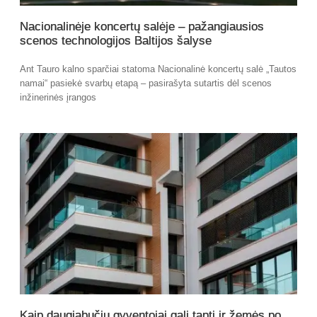
Nacionalinėje koncertų salėje – pažangiausios
scenos technologijos Baltijos šalyse
Ant Tauro kalno sparčiai statoma Nacionalinė koncertų salė „Tautos
namai“ pasiekė svarbų etapą – pasirašyta sutartis dėl scenos
inžinerinės įrangos
Kaip daugiabučių gyventojai gali tapti ir žemės po