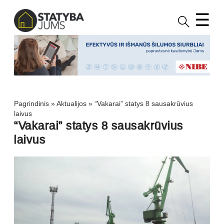
☰
Pagrindinis
»
Aktualijos
»
“Vakarai” statys 8 sausakrūvius
laivus
“Vakarai” statys 8 sausakrūvius
laivus