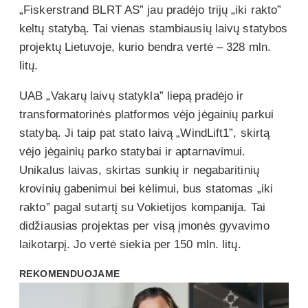
„Fiskerstrand BLRT AS” jau pradėjo trijų „iki rakto”
keltų statybą. Tai vienas stambiausių laivų statybos
projektų Lietuvoje, kurio bendra vertė – 328 mln.
litų.
UAB „Vakarų laivų statykla” liepą pradėjo ir
transformatorinės platformos vėjo jėgainių parkui
statybą. Ji taip pat stato laivą „WindLift1”, skirtą
vėjo jėgainių parko statybai ir aptarnavimui.
Unikalus laivas, skirtas sunkių ir negabaritinių
krovinių gabenimui bei kėlimui, bus statomas „iki
rakto” pagal sutartį su Vokietijos kompanija. Tai
didžiausias projektas per visą įmonės gyvavimo
laikotarpį. Jo vertė siekia per 150 mln. litų.
REKOMENDUOJAME