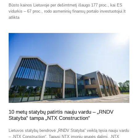
Būsto kainos Lietuvoje per dešimtmetį išaugo 177 proc., kai ES
vidurkis – 67 proc., rodo asmeninių finansų portalo investuotojui.lt
atlikta
10 metų statybų patirtis nauju vardu – „RNDV
Statyba“ tampa „NTX Construction“
Lietuvos statybų bendrovė „RNDV Statyba“ veiklą tęsia nauju vardu
– „NTX Construction“. Tapusi NTX įmonių grupės dalimi, „NTX