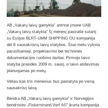
AB „Vakarų laivų gamykla” antrinė įmonė UAB
„Vakarų laivų statykla” šį mėnesį pasirašė sutartį
su Estijos BLRT-UMM SHIPPING OU kompanija
dėl 8 sausakrūvių laivų statybos. Šiuo metu vyksta
paruošiamieji, projektavimo bei techninės
dokumentacijos ruošimo darbai. Pirmojo laivo
statyba prasidės 2009 m. sausį, o laivo atidavimas
planuojamas po metų.
Vėliau kas tris mėnesius bus pastatyta po vieną
sausakrūvį laivą.
Bendra AB „Vakarų laivų gamykla” ir Norvegijos
bendrovės „Fiskerstrand Verf AS” įkurta kompanija