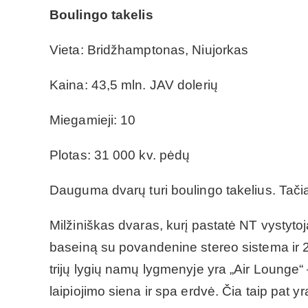
Boulingo takelis
Vieta: Bridžhamptonas, Niujorkas
Kaina: 43,5 mln. JAV dolerių
Miegamieji: 10
Plotas: 31 000 kv. pėdų
Dauguma dvarų turi boulingo takelius. Tačiau
Milžiniškas dvaras, kurį pastatė NT vystytoja
baseiną su povandenine stereo sistema ir
trijų lygių namų lygmenyje yra „Air Lounge“ 
laipiojimo siena ir spa erdvė. Čia taip pat yr