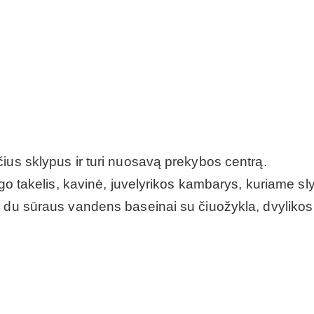
ius sklypus ir turi nuosavą prekybos centrą.
ngo takelis, kavinė, juvelyrikos kambarys, kuriame sl
a du sūraus vandens baseinai su čiuožykla, dvylikos