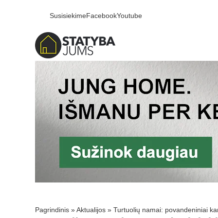
Susisiekime
Facebook
Youtube
Pagrindinis
»
Aktualijos
»
Turtuolių namai: povandeniniai k