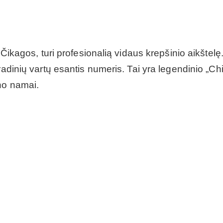
 Čikagos, turi profesionalią vidaus krepšinio aikštel
radinių vartų esantis numeris. Tai yra legendinio „C
no namai.