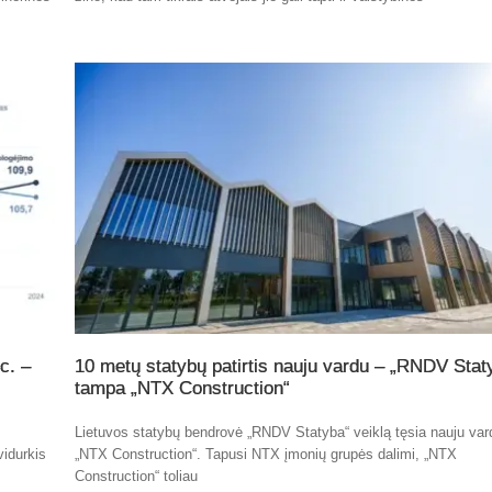
c. –
10 metų statybų patirtis nauju vardu – „RNDV Stat
tampa „NTX Construction“
Lietuvos statybų bendrovė „RNDV Statyba“ veiklą tęsia nauju var
vidurkis
„NTX Construction“. Tapusi NTX įmonių grupės dalimi, „NTX
Construction“ toliau