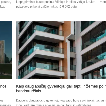
ų pastatų
Liepą pirminio būsto pasiūla Vilniuje ir toliau viršijo 6 tūkst. – mė
 kad
pabaigoje pirkėjai galėjo rinktis iš 6 072 butų.
enos
Kaip daugiabučių gyventojai gali tapti ir žemės po
bendraturčiais
tos
Daugelis daugiabučių gyventojų yra savo butų savininkai, tačiau n
inerinės
žino, kad tam tikrais atvejais jie gali tapti ir valstybinės