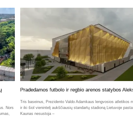
ų
Pradedamos futbolo ir regbio arenos statybos Alek
Tris baseinus, Prezidento Valdo Adamkaus lengvosios atletikos 
tus. Nors
ir iki šiol vienintelį aukščiausių standartų stadioną Lietuvoje past
kumas,
Kaunas nesustoja –