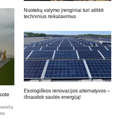
Nuotekų valymo įrenginiai turi atitikti
techninius reikalavimus
Ekologiškos renovacijos alternatyvos –
sote
išnaudok saulės energiją!
maniežą
atęs