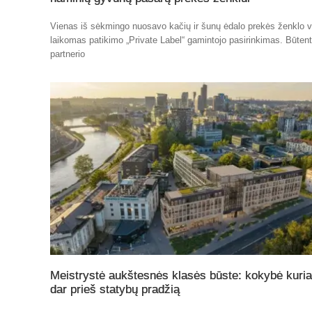
Vienas iš sėkmingo nuosavo kačių ir šunų ėdalo prekės ženklo v
laikomas patikimo „Private Label“ gamintojo pasirinkimas. Būten
partnerio
Meistrystė aukštesnės klasės būste: kokybė kuri
dar prieš statybų pradžią