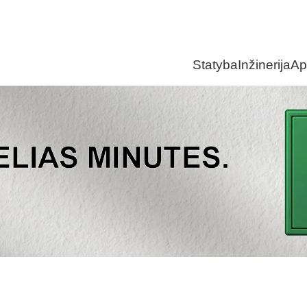
Statyba
Inžinerija
Ap