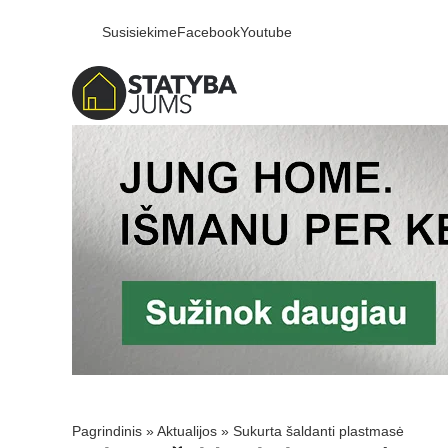
Susisiekime
Facebook
Youtube
Pagrindinis
»
Aktualijos
»
Sukurta šaldanti plastmasė