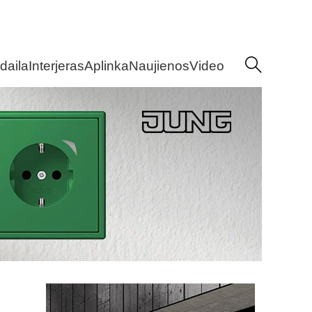
daila
Interjeras
Aplinka
Naujienos
Video