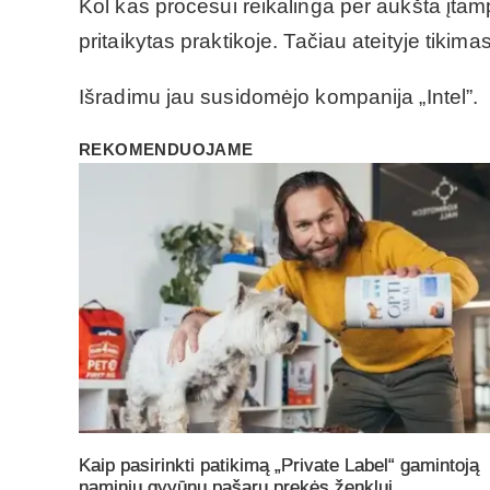
Kol kas procesui reikalinga per aukšta įtam
pritaikytas praktikoje. Tačiau ateityje tikima
Išradimu jau susidomėjo kompanija „Intel”.
REKOMENDUOJAME
Kaip pasirinkti patikimą „Private Label“ gamintoją
naminių gyvūnų pašarų prekės ženklui