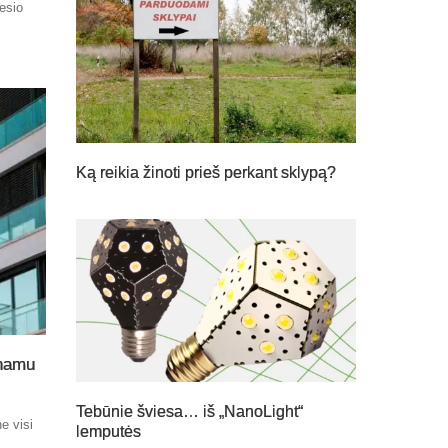
nesio
Ką reikia žinoti prieš perkant sklypą?
 namu
Tebūnie šviesa… iš „NanoLight“
e visi
lemputės