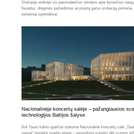
Viešojoje erdvėje vis pasirodančios istorijos apie byrančius nauj
fasadus, drėgmės pažeidimus ar prastą garso izoliaciją primena,
estetiniai sprendimai
Nacionalinėje koncertų salėje – pažangiausios sc
technologijos Baltijos šalyse
Ant Tauro kalno sparčiai statoma Nacionalinė koncertų salė „Tau
namai“ pasiekė svarbų etapą – pasirašyta sutartis dėl scenos inž