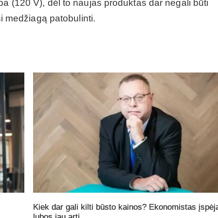
pa (120 V), dėl to naujas produktas dar negali būti
si medžiagą patobulinti.
Kiek dar gali kilti būsto kainos? Ekonomistas įspėj
lubos jau arti