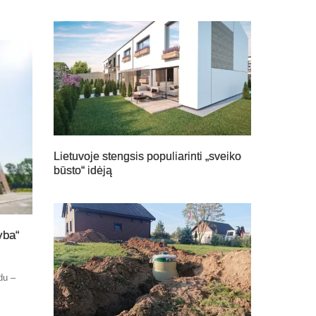
Lietuvoje stengsis populiarinti „sveiko
būsto“ idėją
yba“
du –