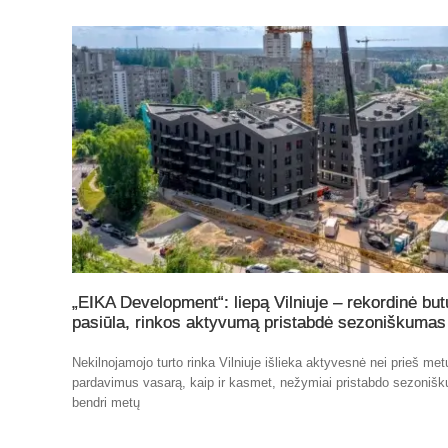
„EIKA Development“: liepą Vilniuje – rekordinė but
pasiūla, rinkos aktyvumą pristabdė sezoniškumas
Nekilnojamojo turto rinka Vilniuje išlieka aktyvesnė nei prieš me
pardavimus vasarą, kaip ir kasmet, nežymiai pristabdo sezoniš
bendri metų