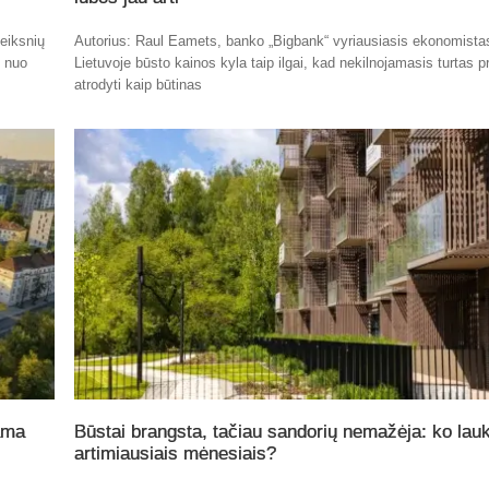
eiksnių
Autorius: Raul Eamets, banko „Bigbank“ vyriausiasis ekonomista
t nuo
Lietuvoje būsto kainos kyla taip ilgai, kad nekilnojamasis turtas p
atrodyti kaip būtinas
ama
Būstai brangsta, tačiau sandorių nemažėja: ko lauk
artimiausiais mėnesiais?