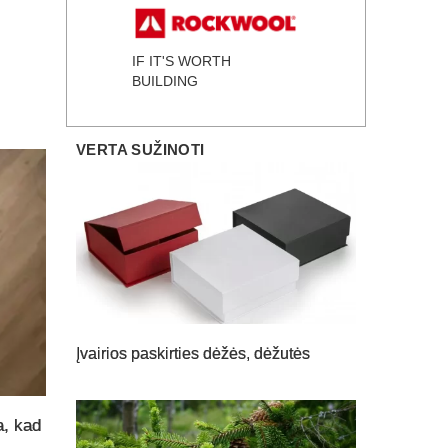
IF IT'S WORTH
BUILDING
VERTA SUŽINOTI
Įvairios paskirties dėžės, dėžutės
a, kad