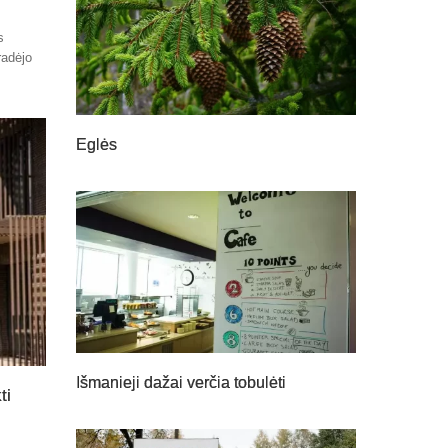
s
radėjo
Eglės
Išmanieji dažai verčia tobulėti
ti