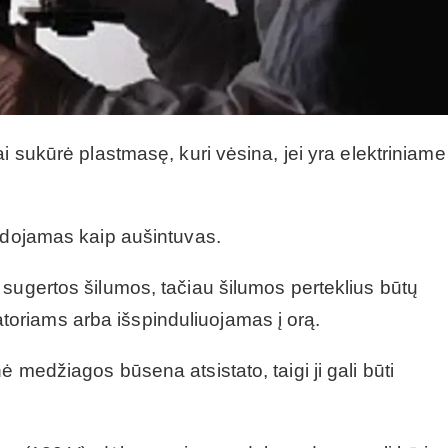
i sukūrė plastmasę, kuri vėsina, jei yra elektriniame
audojamas kaip aušintuvas.
sugertos šilumos, tačiau šilumos perteklius būtų
riams arba išspinduliuojamas į orą.
 medžiagos būsena atsistato, taigi ji gali būti