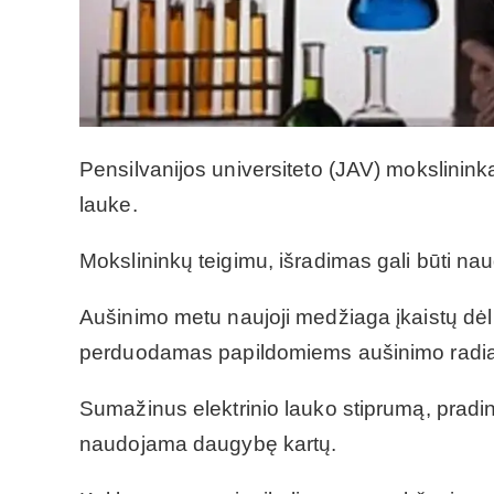
Pensilvanijos universiteto (JAV) mokslininka
lauke.
Mokslininkų teigimu, išradimas gali būti n
Aušinimo metu naujoji medžiaga įkaistų dėl 
perduodamas papildomiems aušinimo radiato
Sumažinus elektrinio lauko stiprumą, pradinė
naudojama daugybę kartų.